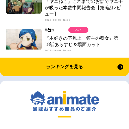
『ヤニねこ』これまでのお話でヤニ子
が吸った本数中間報告会【第6話レビ
ュー】
2026-08-08 12:00
5
第
位
アニメ
『本好きの下剋上 領主の養女』第
18話あらすじ＆場面カット
2026-08-08 18:00
ランキングを見る