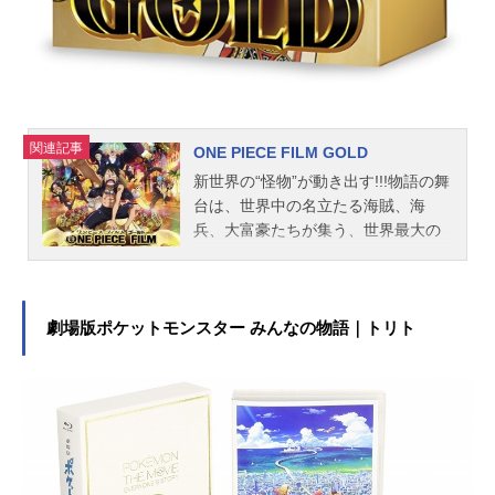
ャストバカボンのパパ：FROGMAN
ネロ：瀧本美織西河内好平：濱田岳
バカボン：犬山イヌコ本官さん：岩
田光央レスター：金田朋子バカボン
のママ：上野アサハジメ：澪乃せい
らパト...
関連記事
ONE PIECE FILM GOLD
新世界の“怪物”が動き出す!!!物語の舞
台は、世界中の名立たる海賊、海
兵、大富豪たちが集う、世界最大の
エンターテインメントシティ“グラ
ン・テゾーロ”。そこでルフィたちの
前に現れたのは、金の力で世界政府
ですら容易く動かし、天竜人をも懐
劇場版ポケットモンスター みんなの物語｜トリト
柔する絶対的な権力を持つ“黄金帝”ギ
ルド・テゾーロ。豪華絢爛な街の裏
ではテゾーロによる圧倒的な支配が
渦巻き、ルフィたちはなすすべもな
く街の非情なルールに飲み込まれて
いく。そんな中、テゾーロから天竜