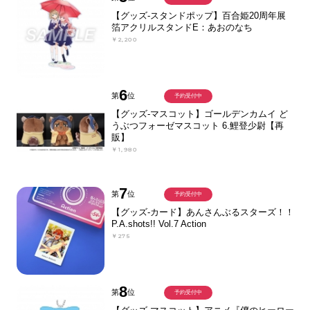
【グッズ-スタンドポップ】百合姫20周年展
箔アクリルスタンドE：あおのなち
￥2,200
6
第
位
予約受付中
【グッズ-マスコット】ゴールデンカムイ ど
うぶつフォーゼマスコット 6.鯉登少尉【再
販】
￥1,980
7
第
位
予約受付中
【グッズ-カード】あんさんぶるスターズ！！
P.A.shots!! Vol.7 Action
￥275
8
第
位
予約受付中