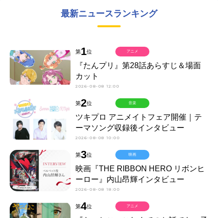
最新ニュースランキング
1
第
位
アニメ
『たんプリ』第28話あらすじ＆場面
カット
2026-08-08 12:00
2
第
位
音楽
ツキプロ アニメイトフェア開催｜テ
ーマソング収録後インタビュー
2026-08-08 10:00
3
第
位
映画
映画『THE RIBBON HERO リボンヒ
ーロー』内山昂輝インタビュー
2026-08-08 18:00
4
第
位
アニメ