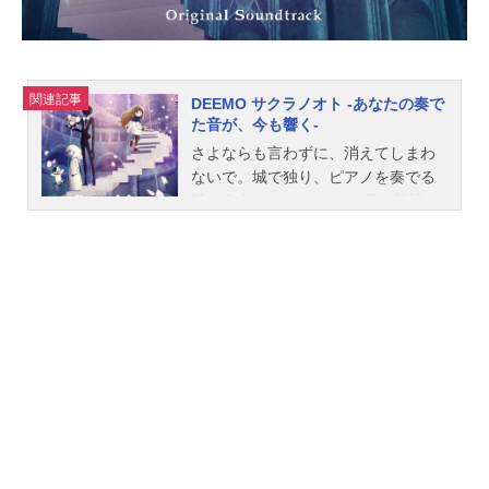
日（金）キャストサトシ：松本梨香
ピカチュウ：大谷育江ムサシ：林原
めぐみコジロウ：三木眞一郎ニャー
ス：犬山イヌコラルゴ：芦田愛菜リ
関連記事
DEEMO サクラノオト -あなたの奏で
サ：川栄李奈トリト：濱田岳カガ
た音が、今も響く-
チ：大倉孝二ヒスイ：野沢雅子リ
さよならも言わずに、消えてしまわ
ク：中川翔...
ないで。城で独り、ピアノを奏でる
謎の存在、Deemo。ある日、記憶を
失った少女が、空から舞い降り
た……。城の不思議な住人達、ピア
ノの音色で成長する木、記憶を失っ
た少女、そしてDeemo。彼らが紡
ぐ、とても優しく、儚く切ない、愛
の物語世界中で愛されている音楽ゲ
ーム「DEEMO」、劇場版アニメプロ
ジェクトが遂に始動。作品名DEEMO
サクラノオト-あなたの奏でた音が、
今も響く-放送形態劇場版アニメスケ
ジュール2022年2月25日（金）キャ