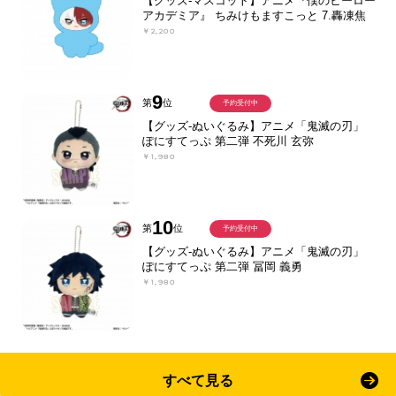
【グッズ-マスコット】アニメ『僕のヒーロー
アカデミア』 ちみけもますこっと 7.轟凍焦
￥2,200
9
第
位
予約受付中
【グッズ-ぬいぐるみ】アニメ「鬼滅の刃」
ぽにすてっぷ 第二弾 不死川 玄弥
￥1,980
10
第
位
予約受付中
【グッズ-ぬいぐるみ】アニメ「鬼滅の刃」
ぽにすてっぷ 第二弾 冨岡 義勇
￥1,980
すべて見る