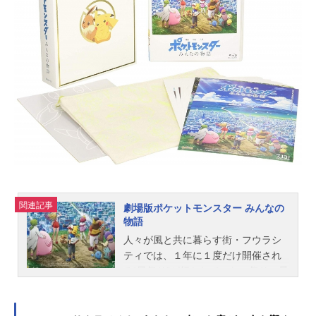
人への「史上最高額の天上金」の存
在が明らかとなり、その支配力は世
界を揺るがすほどの暴走をはじめて
いた。遂に動き出した新世界の“怪
物”に、ざわめきはじめる世界政府、
そして革命軍――。「自由とは、支
配とは」この海を制するための答え
を求め、ルフィたちの信念を懸けた
闘いが幕を開けようとしていた。作
品名ONEPIECEFILMGOLD放送形態
劇場版アニメシリーズONEPIECEス
ケジュール2016年7月23日（土）キ
ャストモンキー・D・ルフィ：田中真
弓ロロノア・ゾロ：中井和哉ナミ：
関連記事
劇場版ポケットモンスター みんなの
岡村明美ウソップ：山口勝平サン
物語
ジ：平田広明トニートニー・チョッ
人々が風と共に暮らす街・フウラシ
パー：大谷育江ニコ・ロビン：山口
ティでは、１年に１度だけ開催され
由里子フランキー：矢尾一樹ブルッ
る“風祭り”が行われていた。祭りの最
ク：チョーギルド・テゾーロ：山路
終日には伝説のポケモン・ルギアが
和弘...
現れて、人々はそこで恵みの風をも