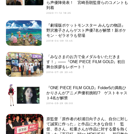
ら声優陣発表！ 宮崎吾朗監督らのコメントも
到着
2020-11-12 18:25
『劇場版ポケットモンスター みんなの物語』
野沢雅子さんらゲスト声優7名が解禁！新ポケ
モン・ゼラオラも登場
2018-04-09 13:45
「みなさまのお力で金メダルをいただきま
す！」――『ONE PIECE FILM GOLD』初日
舞台挨拶をレポート！
2016-07-25 20:45
『ONE PIECE FILM GOLD』Folder5の満島ひ
かりさんがアニメ声優初挑戦!? ゲストキャス
ト4名が解禁
2016-03-29 05:00
原監督「原作者の杉浦日向子さん、自分に対し
て誠実に作った」と作品に大きな自信！ 監
督、杏さん、松重さんが作品に対する愛を熱く