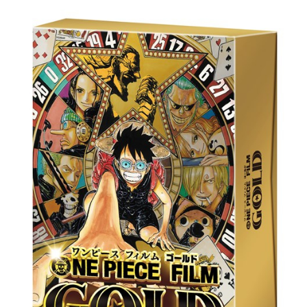
社・インテリペリ。彼らはなぜか“バ
画：宮崎駿監督：宮崎吾朗プロデュ
カボンのパパの本名”を知りたがって
ーサー：鈴木敏夫製作：星野康二
おり、あらゆる方法でパパに近付く
中島清文脚本：丹羽圭子 郡司絵美
が、パパに翻弄されるばかりで一向
音...
に本名を聞き出せない。そこでイン
テリペリの総帥・ダンテは、息子の
バカボンからパパの本名を聞き出そ
うと目論む。「子供と仲良くなるに
は、子供が一番だ。…特別な子供が
な。」そうして召喚されたのは、地
獄へと堕ちた「フランダースの犬」
の主人公、ネロとパトラッシュの魂
だった！狙われたバカボンの運命
は？そして、バカボンのパパの本名
に隠された秘密とは？天才バカボン
と悪の秘密結社とフランダースの犬
による、未曽有の戦いが始まる…作
品名天才バカヴォン～蘇るフランダ
ースの犬～放送形態劇場版アニメス
ケジュール2015年5月23日（土）キ