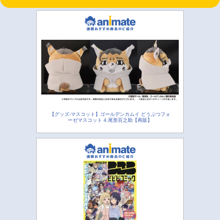
【グッズ-マスコット】ゴールデンカムイ どうぶつフォ
ーゼマスコット 4.尾形百之助【再販】