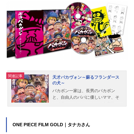
「わたしは魔女だよ。あんたをつれ
てきたのは、手伝いが欲しかったか
らだ」「おばさんが私に魔法を教え
てくれるなら、おばさんの助手にな
ってあげる」魔法を教えてもらうこ
とを条件に、ベラ・ヤーガの助手と
して働き始めるアーヤ。でも、こき
使われるばかりで、ひとつも魔法を
教えてもらえない。生まれてはじめ
てまわりが自分の思い通りにならな
いアーヤは、魔法の秘密を知る使い
魔の黒猫・トーマスの力を借り、反
関連記事
天才バカヴォン～蘇るフランダース
撃を始める……！私のどこが、ダメ
の犬～
ですか？作品名アーヤと魔女放送形
バカボン一家は、長男のバカボン
態TVアニメシリーズスタジオジブリ
と、自由人のパパに優しいママ、そ
スケジュール2020年12月30日（水）
して弟のハジメちゃんの４人家族。
NHKにてキャストアーヤ：平澤宏々
東京の片隅で、毎日楽しく暮らして
路ベラ・ヤーガ：寺島しのぶマンド
いる。ところが、そんな一家の元
レーク：豊川悦司トーマス：濱田岳
に、不審な男たちが次々と現れるよ
ONE PIECE FILM GOLD｜タナカさん
スタッフ原作：DianaWynneJones田
うになる。その正体は、悪の秘密結
中薫子訳佐竹美保絵／徳間書店刊企