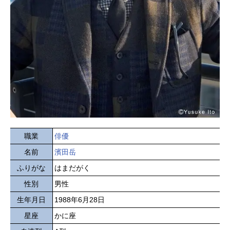
職業
俳優
名前
濱田岳
ふりがな
はまだがく
性別
男性
生年月日
1988年6月28日
星座
かに座