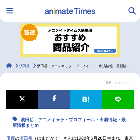
HOME
ランキング
アニメ
声優
ラジオ
みんなの声
グッズ
映画
animateTimes
濱田岳
濱田岳｜アニメキャラ・プロフィール・出演情報・最新情報まとめ
更新：2024-02-21
マンガ・ラノベ
ゲーム・アプリ
音楽
コスプレ
2.5次元
配信・Vtuber
トレンド
無料マンガ
濱田岳｜アニメキャラ・プロフィール・出演情報・最
最新記事一覧
新情報まとめ
アニメ記事一覧
声優記事一覧
俳優
の
濱田岳
（はまだがく）さんは1988年6月28日生まれ、東京