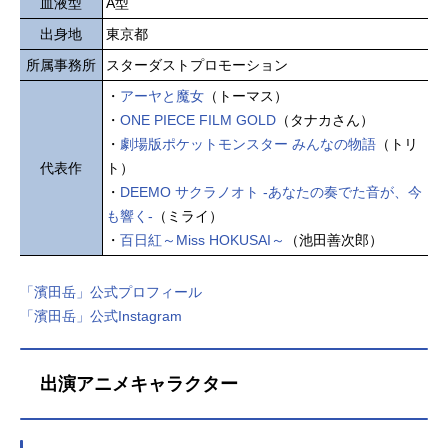
血液型
A型
出身地
東京都
所属事務所
スターダストプロモーション
・
アーヤと魔女
（トーマス）
・
ONE PIECE FILM GOLD
（タナカさん）
・
劇場版ポケットモンスター みんなの物語
（トリ
代表作
ト）
・
DEEMO サクラノオト -あなたの奏でた音が、今
も響く-
（ミライ）
・
百日紅～Miss HOKUSAI～
（池田善次郎）
「濱田岳」公式プロフィール
「濱田岳」公式Instagram
出演アニメキャラクター