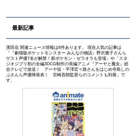
スト女の子・アリス：竹達彩奈仮面
の少女：丹生明里サニア：鬼頭明里
ロザリア：佐倉綾音ミライ：濱田岳
匂い袋：渡辺直美くるみ割り：イッ
セー尾形ハンス：松下洸平バレンス
最新記事
キー教授：山寺宏一スタッフ原作：R
ayarkInc.「DEEMO」総監督：藤咲淳
一監督：松下周平脚本：藤咲淳一
濱田岳 関連ニュース情報は8件あります。 現在人気の記事は
「『劇場版ポケットモンスター みんなの物語』野沢雅子さんら
藤沢文翁キャラクターデザイン：め
ゲスト声優7名が解禁！新ポケモン・ゼラオラも登場」や「スタ
ばち主題歌制作：梶浦由記制作：シ
ジオジブリ初の全編3DCG制作の長編アニメ『アーヤと魔女』総
グナル・エムディ（ProductionI.G）
合テレビで放送！ アーヤ役・平澤宏々路さんをはじめ寺島しの
ProductionI.G製作・配給：ポニー
ぶさんら声優陣発表！ 宮崎吾朗監督らのコメントも到着」で
す。
キャニオン主題歌「nocturne」高島
一菜公開開始年＆季節2022アニメ映
画(C)2021RayarkInc./「DEEMOTHE
MOVIE」製作委員会『DEEMOサク
ラノオト-あなたの奏でた音が、今も
響く-』公式サイト『DEEMOサクラ
ノオト-あな...