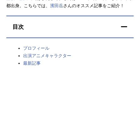
都出身。こちらでは、
濱田岳
さんのオススメ記事をご紹介！
アニメ映画一覧
実写化映画一覧
今期アニメ曜日別一覧
目次
春アニメ
夏アニメ
プロフィール
秋アニメ
冬アニメ
出演アニメキャラクター
最新記事
男性声優/女性声優一覧
FOLLOW US