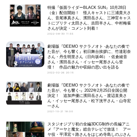
特撮『仮面ライダーBLACK SUN』10月28日
（金）配信開始！ 怪人キャストに三浦貴大さ
ん、音尾琢真さん、濱田岳さん、三神官キャス
トにプリティ太田さん、吉田羊さん、中村梅雀
さんが決定・コメント到着！
2022-08-30 11:55
劇場版『DEEMO サクラノオト -あなたの奏で
た音が、今も響く』初日舞台挨拶に、竹達彩奈
さん・丹生明里さん（日向坂46）・佐倉綾音
さん・濱田岳さん・イッセー尾形さんら登
壇！ 作品の魅力や収録の思い出を語る
2022-02-26 20:15
劇場版『DEEMO サクラノオト -あなたの奏で
た音が、今も響く-』2022年2月25日全国公開
決定！ 追加声優に濱田岳さん・渡辺直美さ
ん・イッセー尾形さん・松下洸平さん・山寺宏
一さん
2021-10-21 18:00
スタジオジブリ初の全編3DCG制作の長編アニ
メ『アーヤと魔女』総合テレビで放送！ アー
ヤ役・平澤宏々路さんをはじめ寺島しのぶさん