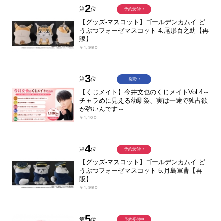
2
第
位
予約受付中
【グッズ-マスコット】ゴールデンカムイ ど
うぶつフォーゼマスコット 4.尾形百之助【再
販】
￥1,980
3
第
位
発売中
【くじメイト】今井文也のくじメイトVol.4～
チャラめに見える幼馴染、実は一途で独占欲
が強いんです～
￥1,100
4
第
位
予約受付中
【グッズ-マスコット】ゴールデンカムイ ど
うぶつフォーゼマスコット 5.月島軍曹【再
販】
￥1,980
5
第
位
予約受付中