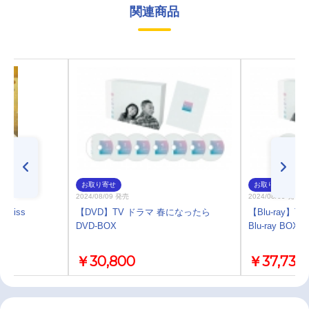
関連商品
お取り寄せ
お取り寄せ
2024/08/09 発売
2024/08/09 発売
～Miss
【DVD】TV ドラマ 春になったら
【Blu-ray】
版
DVD-BOX
Blu-ray BOX
￥30,800
￥37,730