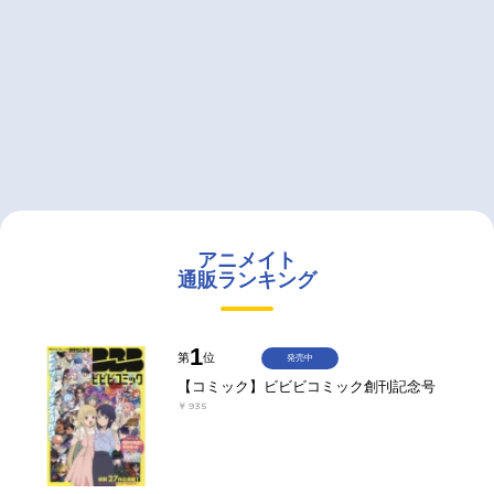
アニメイト
通販ランキング
1
第
位
発売中
【コミック】ビビビコミック創刊記念号
￥935