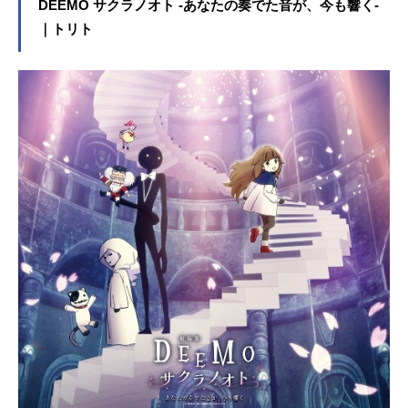
らう約束を、昔から交わしていたと
DEEMO サクラノオト -あなたの奏でた音が、今も響く-
いう。ポケモン初心者の女子高生、
｜トリト
リサ。嘘がやめられなくなってしま
ったホラ吹き男、カガチ。自分に自
信が持てない気弱な研究家、トリ
ト。ポケモンを毛嫌いする変わり者
のおばあさん、ヒスイ。森の中で一
人佇む謎の少女、ラルゴ。偶然、風
祭りに参加していたサトシとピカチ
ュウは、５人の仲間たちと出会う。
それぞれが悩みを抱え、パートナー
のポケモンと一歩を踏み出せない
中、みんなが出会うことで、運命の
歯車が動き出す……。ルギアとの約
束は守られるのか？ そして幻のポ
ケモン・イナズマの正体とは？？
今、人とポケモン、みんなの絆が奇
跡を起こす――。作品名劇場版ポケ
ットモンスターみんなの物語放送形
態劇場版アニメシリーズポケットモ
ンスタースケジュール2018年7月13