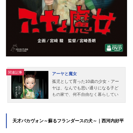
関連記事
アーヤと魔女
孤児として育った10歳の少女・アー
ヤは、なんでも思い通りになる子ど
もの家で、何不自由なく暮らしてい
た。そんなアーヤの前にあらわれた
のは、ベラ・ヤーガと名乗るド派手
な女と、マンドレークという長身男
の怪しげな二人組。アーヤは、彼ら
天才バカヴォン～蘇るフランダースの犬～｜西河内好平
の家に引き取られることになる。