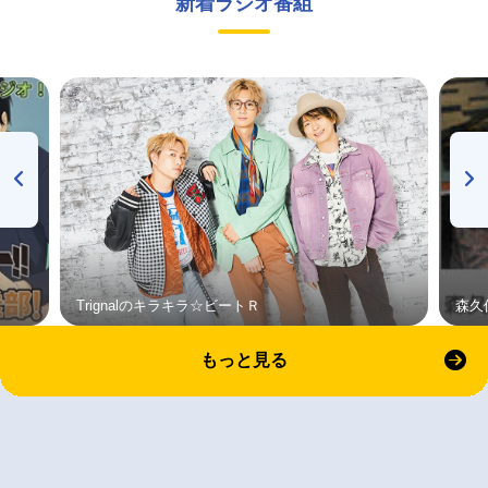
新着ラジオ番組
Trignalのキラキラ☆ビートＲ
森久
もっと見る