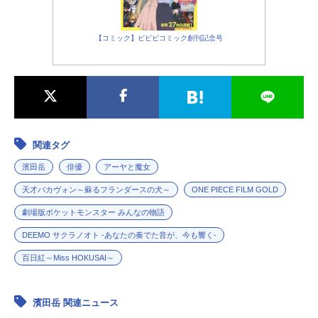
【コミック】ビビビコミック創刊記念号
関連タグ
濱田岳
俳優
アーヤと魔女
天才バカヴォン～蘇るフランダースの犬～
ONE PIECE FILM GOLD
劇場版ポケットモンスター みんなの物語
DEEMO サクラノオト -あなたの奏でた音が、今も響く-
百日紅～Miss HOKUSAI～
濱田岳 関連ニュース