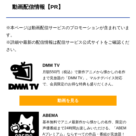
動画配信情報【PR】
※本ページは動画配信サービスのプロモーションが含まれていま
す。
※詳細や最新の配信情報は配信サービス公式サイトをご確認くだ
さい。
DMM TV
月額550円（税込）で新作アニメから懐かしの名作
まで見放題の「DMM TV」。マルチデバイス対応
で、会員限定のお得な特典も盛りだくさん。
動画を見る
ABEMA
基本無料でアニメ最新作から懐かしの名作、限定の
声優番組まで24時間お楽しみいただける。「ABEM
Aプレミアム」ならすべての作品・番組が見放題！