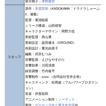
望月桃子：
茅野愛衣
原作：
安原宏和
（KADOKAWA「ドラドラしゃーぷ
♯」連載）
監督：菊池聡延
シリーズ構成：山田靖智
キャラクターデザイン：岡野力也
美術監督：西山勇
美術設定：益田健太（GROUND）
色彩設計：重光由喜子
編集：武宮むつみ
スタッフ
音響監督：えびなやすのり
音響効果：川田清貴
録音調整：竹内俊平
音響制作：zuvo.（合同会社笠井企画）
キャスティング：松岡超（フルパワープロダクシ
ョン）
音楽：伊賀拓郎
アニメーション制作：
ノーマッド
製作：
ゲーセン少女と異文化交流
会