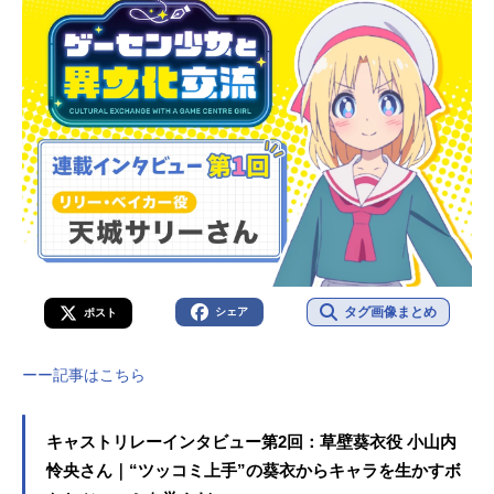
タグ画像まとめ
シェア
ポスト
ーー記事はこちら
キャストリレーインタビュー第2回：草壁葵衣役 小山内
怜央さん｜“ツッコミ上手”の葵衣からキャラを生かすボ