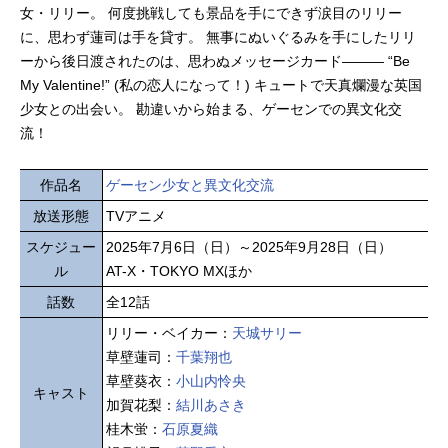
女・リリー。 何度挑戦しても景品を手にできず涙目のリリー
に、思わず蓮司は手を貸す。 無事にぬいぐるみを手にしたリリ
ーから後日渡されたのは、思わぬメッセージカード――— “Be
My Valentine!” (私の恋人になって！) キュートで天真爛漫な英国
少女との出会い。 勘違いから始まる、ゲーセンでの異文化交
流！
作品名
ゲーセン少女と異文化交流
放送形態
TVアニメ
スケジュー
2025年7月6日（日）～2025年9月28日（日）
ル
AT-X・TOKYO MXほか
話数
全12話
リリー・ベイカー：
天城サリー
草壁蓮司：
千葉翔也
草壁葵衣：
小山内怜央
キャスト
加賀花梨：
結川あさき
桂木蛍：
石原夏織