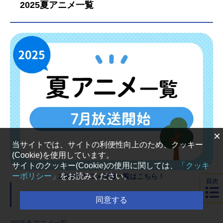
2025夏アニメ一覧
×
当サイトでは、サイトの利便性向上のため、クッキー
(Cookie)を使用しています。
サイトのクッキー(Cookie)の使用に関しては、
「クッキ
ーポリシー」
をお読みください。
2025夏アニメ情報一覧はこちら！
目次
各クールのアニメ一覧はこちら
同意する