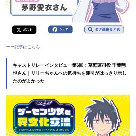
タグ画像まとめ
シェア
ポスト
ーー記事はこちら
キャストリレーインタビュー第6回：草壁蓮司役 千葉翔
也さん｜リリーちゃんへの気持ちを蓮司がはっきり示し
たのがよかった