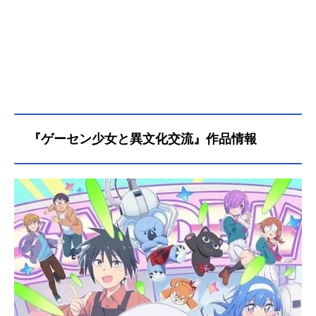
『ゲーセン少女と異文化交流』作品情報