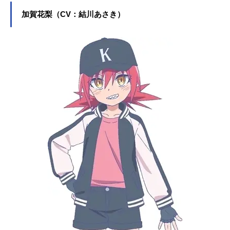
みはり役など、人気作品のキャラク
ターを多く演じています。こちらで
加賀花梨（CV：結川あさき）
は、石原夏織さんのオススメ記事を
ご紹介！