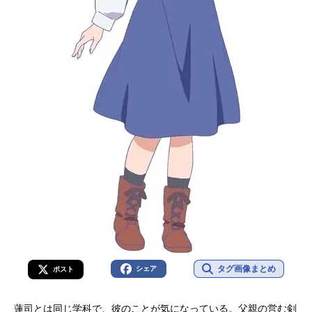
タグ画像まとめ
シェア
ポスト
蓮司とは同じ学科で、彼のことが気になっている。父親の営む剣