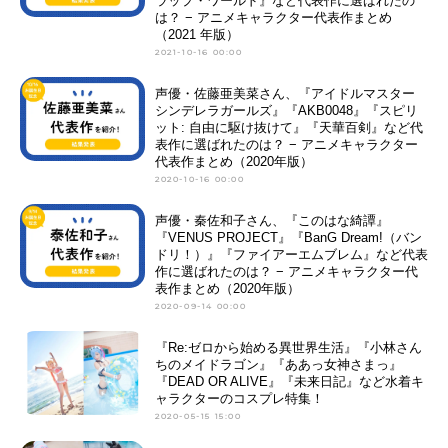
ラップ・ワールド』など代表作に選ばれたの
は？ − アニメキャラクター代表作まとめ
（2021 年版）
2021-10-16 00:00
声優・佐藤亜美菜さん、『アイドルマスター
シンデレラガールズ』『AKB0048』『スピリ
ット: 自由に駆け抜けて』『天華百剣』など代
表作に選ばれたのは？ − アニメキャラクター
代表作まとめ（2020年版）
2020-10-16 00:00
声優・秦佐和子さん、『このはな綺譚』
『VENUS PROJECT』『BanG Dream!（バン
ドリ！）』『ファイアーエムブレム』など代表
作に選ばれたのは？ − アニメキャラクター代
表作まとめ（2020年版）
2020-09-14 00:00
『Re:ゼロから始める異世界生活』『小林さん
ちのメイドラゴン』『ああっ女神さまっ』
『DEAD OR ALIVE』『未来日記』など水着キ
ャラクターのコスプレ特集！
2020-05-15 15:00