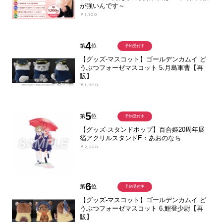
が強いんです～
￥1,100
4
第
位
予約受付中
【グッズ-マスコット】ゴールデンカムイ ど
うぶつフォーゼマスコット 5.月島軍曹【再
販】
￥1,980
5
第
位
予約受付中
【グッズ-スタンドポップ】百合姫20周年展
箔アクリルスタンドE：あおのなち
￥2,200
6
第
位
予約受付中
【グッズ-マスコット】ゴールデンカムイ ど
うぶつフォーゼマスコット 6.鯉登少尉【再
販】