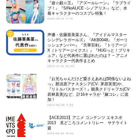
『遊☆戯☆王』『アズールレーン』『ラブライ
ブ！』『SINoALICE -シノアリス-』など、水
着キャラクターのコスプレ特集！
2020-05-01 11:15
声優・佐藤亜美菜さん、『アイドルマスター
シンデレラガールズ』『AKB0048』『ガーリ
ッシュナンバー』『天華百剣』『トリアージ
X（トリアージイクス）』『HUGっと！プリキ
ュア』など代表作に選ばれたのは？ − アニメ
キャラクター代表作まとめ
2019-10-16 00:00
『お兄ちゃんだけど愛さえあれば関係ないよね
っ』那須原アナスタシア(CV: 茅原実里)や、
『リトルバスターズ！』能美クドリャフカ(CV:
若林直美)など、計16キャラが『嫁コレ』に追
加！
2013-06-03 11:30
【ACE2013】アニメ コンテンツ エキスポ
2013 見どころコメントリレー サテライト
篇
2013-03-24 15:00