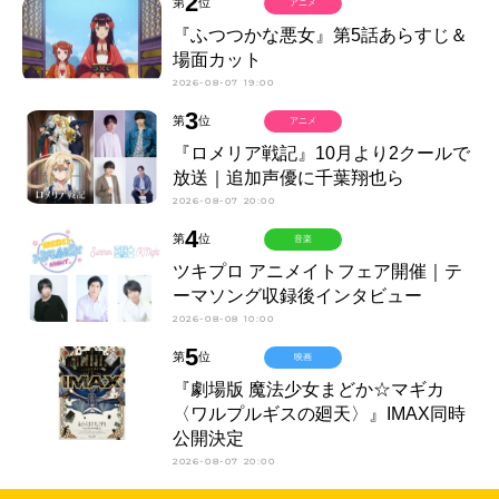
2
第
位
アニメ
『ふつつかな悪女』第5話あらすじ＆
場面カット
2026-08-07 19:00
3
第
位
アニメ
『ロメリア戦記』10月より2クールで
放送｜追加声優に千葉翔也ら
2026-08-07 20:00
4
第
位
音楽
ツキプロ アニメイトフェア開催｜テ
ーマソング収録後インタビュー
2026-08-08 10:00
5
第
位
映画
『劇場版 魔法少女まどか☆マギカ
〈ワルプルギスの廻天〉』IMAX同時
公開決定
2026-08-07 20:00