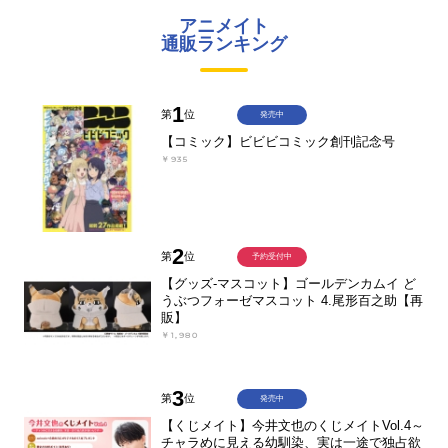
アニメイト
通販ランキング
1
第
位
発売中
【コミック】ビビビコミック創刊記念号
￥935
2
第
位
予約受付中
【グッズ-マスコット】ゴールデンカムイ ど
うぶつフォーゼマスコット 4.尾形百之助【再
販】
￥1,980
3
第
位
発売中
【くじメイト】今井文也のくじメイトVol.4～
チャラめに見える幼馴染、実は一途で独占欲