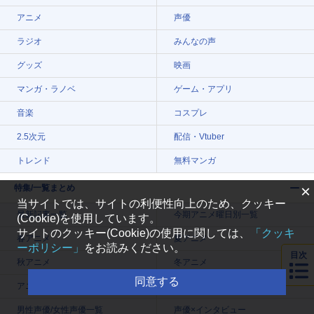
アニメ
声優
ラジオ
みんなの声
グッズ
映画
マンガ・ラノベ
ゲーム・アプリ
音楽
コスプレ
2.5次元
配信・Vtuber
トレンド
無料マンガ
×
特集/一覧まとめ
当サイトでは、サイトの利便性向上のため、クッキー
最新記事一覧
今期アニメ曜日別一覧
(Cookie)を使用しています。
サイトのクッキー(Cookie)の使用に関しては、
「クッキ
春アニメ
夏アニメ
ーポリシー」
をお読みください。
目次
秋アニメ
冬アニメ
同意する
アニメ記事一覧
声優記事一覧
男性声優/女性声優一覧
声優×インタビュー