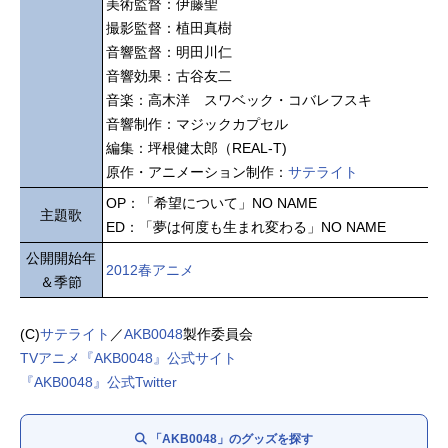
美術監督：伊藤聖
撮影監督：植田真樹
音響監督：明田川仁
音響効果：古谷友二
音楽：高木洋 スワベック・コバレフスキ
音響制作：マジックカプセル
編集：坪根健太郎（REAL-T)
原作・アニメーション制作：
サテライト
OP：「希望について」NO NAME
主題歌
ED：「夢は何度も生まれ変わる」NO NAME
公開開始年
2012春アニメ
＆季節
(C)
サテライト
／
AKB0048
製作委員会
TVアニメ『AKB0048』公式サイト
『AKB0048』公式Twitter
「AKB0048」のグッズを探す