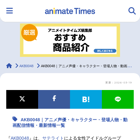
HOME
ランキング
アニメ
声優
ラジオ
みんなの声
グッズ
映画
animateTimes
AKB0048
AKB0048｜アニメ声優・キャラクター・登場人物・動画配信情報・最新情報一覧
更新：2026-03-19
マンガ・ラノベ
ゲーム・アプリ
音楽
コスプレ
2.5次元
配信・Vtuber
トレンド
無料マンガ
AKB0048｜アニメ声優・キャラクター・登場人物・動
最新記事一覧
画配信情報・最新情報一覧
アニメ記事一覧
声優記事一覧
『
AKB0048
』は、
サテライト
による女性アイドルグループ