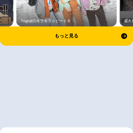
Trignalのキラキラ☆ビートＲ
森久
もっと見る