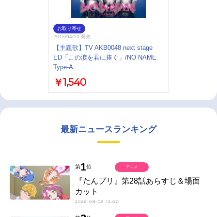
お取り寄せ
2013/04/10 発売
【主題歌】TV AKB0048 next stage
ED「この涙を君に捧ぐ」/NO NAME
Type-A
￥1,540
最新ニュースランキング
1
第
位
アニメ
『たんプリ』第28話あらすじ＆場面
カット
2026-08-08 12:00