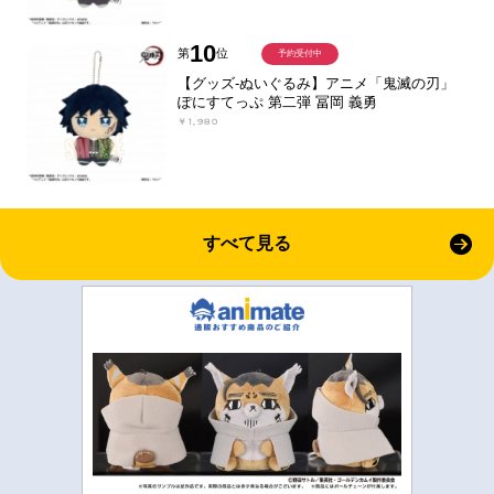
10
第
位
予約受付中
【グッズ-ぬいぐるみ】アニメ「鬼滅の刃」
ぽにすてっぷ 第二弾 冨岡 義勇
￥1,980
すべて見る