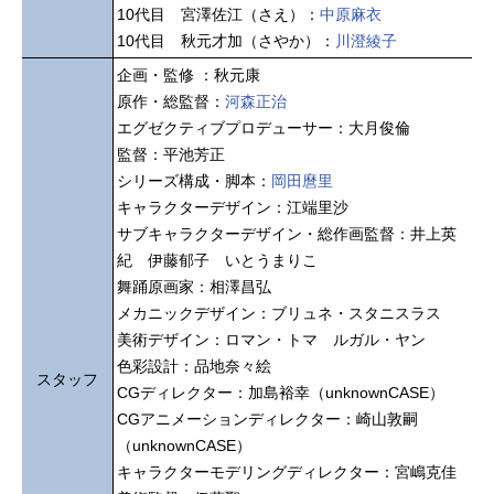
10代目 宮澤佐江（さえ）：
中原麻衣
10代目 秋元才加（さやか）：
川澄綾子
企画・監修 ：秋元康
原作・総監督：
河森正治
エグゼクティブプロデューサー：大月俊倫
監督：平池芳正
シリーズ構成・脚本：
岡田麿里
キャラクターデザイン：江端里沙
サブキャラクターデザイン・総作画監督：井上英
紀 伊藤郁子 いとうまりこ
舞踊原画家：相澤昌弘
メカニックデザイン：ブリュネ・スタニスラス
美術デザイン：ロマン・トマ ルガル・ヤン
色彩設計：品地奈々絵
スタッフ
CGディレクター：加島裕幸（unknownCASE）
CGアニメーションディレクター：崎山敦嗣
（unknownCASE）
キャラクターモデリングディレクター：宮嶋克佳