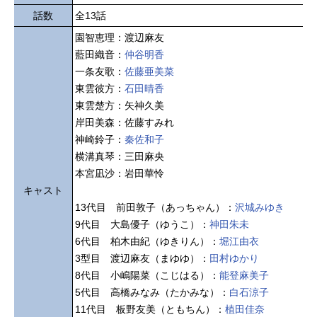
話数
全13話
園智恵理：渡辺麻友
藍田織音：
仲谷明香
一条友歌：
佐藤亜美菜
東雲彼方：
石田晴香
東雲楚方：矢神久美
岸田美森：佐藤すみれ
神崎鈴子：
秦佐和子
横溝真琴：三田麻央
本宮凪沙：岩田華怜
キャスト
13代目 前田敦子（あっちゃん）：
沢城みゆき
9代目 大島優子（ゆうこ）：
神田朱未
6代目 柏木由紀（ゆきりん）：
堀江由衣
3型目 渡辺麻友（まゆゆ）：
田村ゆかり
8代目 小嶋陽菜（こじはる）：
能登麻美子
5代目 高橋みなみ（たかみな）：
白石涼子
11代目 板野友美（ともちん）：
植田佳奈