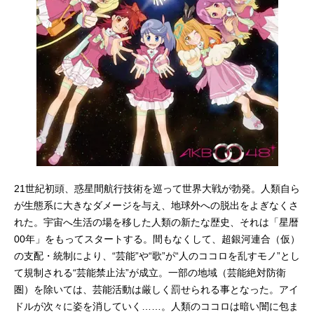
21世紀初頭、惑星間航行技術を巡って世界大戦が勃発。人類自ら
が生態系に大きなダメージを与え、地球外への脱出をよぎなくさ
れた。宇宙へ生活の場を移した人類の新たな歴史、それは「星暦
00年」をもってスタートする。間もなくして、超銀河連合（仮）
の支配・統制により、“芸能”や“歌”が“人のココロを乱すモノ”とし
て規制される“芸能禁止法”が成立。一部の地域（芸能絶対防衛
圏）を除いては、芸能活動は厳しく罰せられる事となった。アイ
ドルが次々に姿を消していく……。人類のココロは暗い闇に包ま