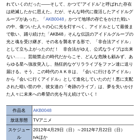
れていくのだった――そして、かつて”アイドル”と呼ばれた存在
は絶滅したかに思えた。だが、そんな時代に復活したアイドルグ
ループがあった。「
AKB0048
」かつて地球の存亡をかけた戦い
の中、傷ついた人々の心に光を灯すべく、アイドルとして最後ま
で歌い、踊り続けた「AKB48」そんな伝説のアイドルグループの
光と魂を受け継ぎ、その名を襲名する形で、「非合法アイドル」
として立ち上がったのだ！ 非合法がゆえ、公式なライブは出来
ない……。芸能禁止の時代だからこそ、どんな危険も顧みず、あ
らゆる星へ強攻突入し、熱狂的なゲリラライブをファン達に送り
届ける。そう、この時代のＡＫＢは、『会いに行けるアイドル』
から『会いに行くアイドル』として進化していたのだ！悪に支配
された暗い世の中、彼女達の「奇跡のライブ」は、夢を失いかけ
た人々に未来への希望の光を与え続けていく！
作品名
AKB0048
放送形態
TVアニメ
スケジュー
2012年4月29日（日）～2012年7月22日（日）
ル
tvkほか