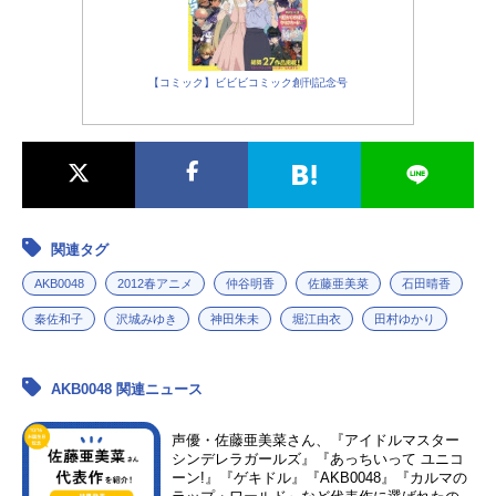
【コミック】ビビビコミック創刊記念号
関連タグ
AKB0048
2012春アニメ
仲谷明香
佐藤亜美菜
石田晴香
秦佐和子
沢城みゆき
神田朱未
堀江由衣
田村ゆかり
AKB0048 関連ニュース
声優・佐藤亜美菜さん、『アイドルマスター
シンデレラガールズ』『あっちいって ユニコ
ーン!』『ゲキドル』『AKB0048』『カルマの