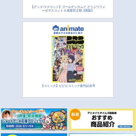
【グッズ-マスコット】ゴールデンカムイ どうぶつフォ
ーゼマスコット 4.尾形百之助【再販】
【コミック】ビビビコミック創刊記念号