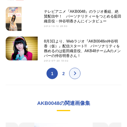
テレビアニメ『AKB0048』のラジオ番組、絶
賛配信中！ パーソナリティーをつとめる藍田
織音役・仲谷明香さんにインタビュー
2012-10-12 23:30
8月3日より、Webラジオ『AKB0048in仲谷明
香（仮）』配信スタート!! パーソナリティを
務めるのは藍田織音役、AKB48チームAのメン
バーの仲谷明香さん！
2012-07-20 13:02
1
2
AKB0048の関連画像集