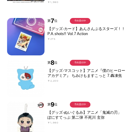
￥1,980
7
第
位
予約受付中
【グッズ-カード】あんさんぶるスターズ！！
P.A.shots!! Vol.7 Action
￥275
8
第
位
予約受付中
【グッズ-マスコット】アニメ『僕のヒーロー
アカデミア』 ちみけもますこっと 7.轟凍焦
￥2,200
9
第
位
予約受付中
【グッズ-ぬいぐるみ】アニメ「鬼滅の刃」
ぽにすてっぷ 第二弾 不死川 玄弥
￥1,980