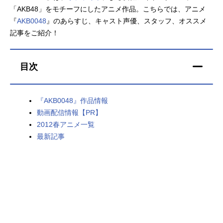
「AKB48」をモチーフにしたアニメ作品。こちらでは、アニメ
アニメ映画一覧
実写化映画一覧
『
AKB0048
』のあらすじ、キャスト声優、スタッフ、オススメ
記事をご紹介！
今期アニメ曜日別一覧
春アニメ
夏アニメ
目次
秋アニメ
冬アニメ
『AKB0048』作品情報
男性声優/女性声優一覧
動画配信情報【PR】
2012春アニメ一覧
FOLLOW US
最新記事