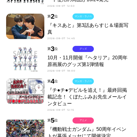
2026-08-07 12:50
2
第
位
マンガ・ラノベ
『キスあと』第3話あらすじ＆場面写
真
2026-08-07 14:45
3
第
位
グッズ
10月・11月開催『ヘタリア』20周年
原画展のグッズ第1弾情報
2026-08-07 18:00
4
第
位
マンガ・ラノベ
『チ●チ●デビルを追え！』最終回掲
載記念！ くぼたふみお先生メールイ
ンタビュー
2026-08-07 12:15
5
第
位
アニメ
『機動戦士ガンダム』50周年イベン
トが幕張メッセにて開催決定