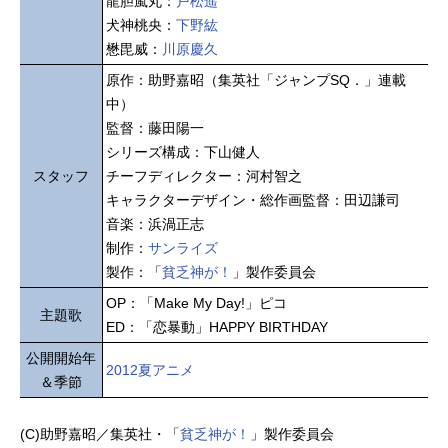
龍胆嵐丸：
戸松遥
犬神桃央：
下野紘
懋毘威：
川原慶久
原作：助野嘉昭（集英社「ジャンプSQ．」連載
中）
監督：藤田陽一
シリーズ構成：下山健人
スタッフ
チーフディレクター：河村智之
キャラクターデザイン・総作画監督：田辺謙司
音楽：浜渦正志
制作：
サンライズ
製作：「
貧乏神が！
」製作委員会
OP：「Make My Day!」ピコ
主題歌
ED：「恋暴動」HAPPY BIRTHDAY
公開開始年
2012夏アニメ
＆季節
(C)助野嘉昭／集英社・「
貧乏神が！
」製作委員会