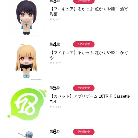
3
第
位
予約受付中
【フィギュア】るかっぷ 超かぐや姫！ 酒寄
彩葉
￥3,927
4
第
位
予約受付中
【フィギュア】るかっぷ 超かぐや姫！ かぐ
や
￥3,927
5
第
位
予約受付中
【カセット】アプリゲーム 18TRIP Cassette
#14
￥8,800
6
第
位
予約受付中