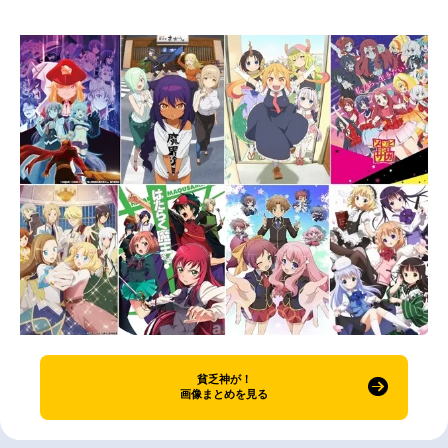
貧乏神が！
画像まとめを見る