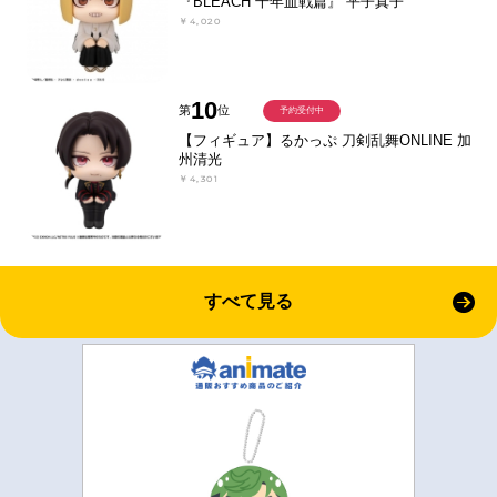
『BLEACH 千年血戦篇』 平子真子
￥4,020
10
第
位
予約受付中
【フィギュア】るかっぷ 刀剣乱舞ONLINE 加
州清光
￥4,301
すべて見る