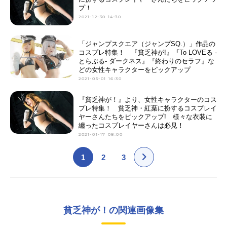
プ！
2021-12-30 14:30
「ジャンプスクエア（ジャンプSQ.）」作品の
コスプレ特集！ 『貧乏神が!』『To LOVEる -
とらぶる- ダークネス』『終わりのセラフ』な
どの女性キャラクターをピックアップ
2021-05-01 16:30
『貧乏神が！』より、女性キャラクターのコス
プレ特集！ 貧乏神・紅葉に扮するコスプレイ
ヤーさんたちをピックアップ! 様々な衣装に
纏ったコスプレイヤーさんは必見！
2021-01-17 08:00
1
2
3
貧乏神が！の関連画像集