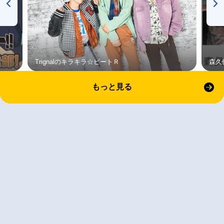
Trignalのキラキラ☆ビートＲ
森久
もっと見る