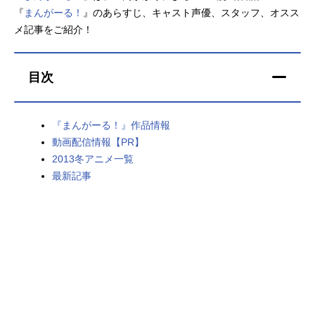
『
まんがーる！
』のあらすじ、キャスト声優、スタッフ、オスス
アニメ映画一覧
実写化映画一覧
メ記事をご紹介！
今期アニメ曜日別一覧
目次
春アニメ
夏アニメ
秋アニメ
冬アニメ
『まんがーる！』作品情報
動画配信情報【PR】
男性声優/女性声優一覧
2013冬アニメ一覧
最新記事
FOLLOW US