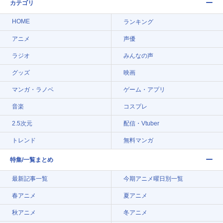
カテゴリ
HOME
ランキング
アニメ
声優
ラジオ
みんなの声
グッズ
映画
マンガ・ラノベ
ゲーム・アプリ
音楽
コスプレ
2.5次元
配信・Vtuber
トレンド
無料マンガ
特集/一覧まとめ
最新記事一覧
今期アニメ曜日別一覧
春アニメ
夏アニメ
秋アニメ
冬アニメ