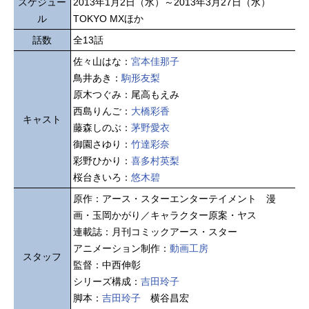
スケジュー
2013年1月2日（水）～2013年3月27日（水）
ル
TOKYO MXほか
話数
全13話
佐々山はな：
宮本佳那子
鳥井あき：
駒形友梨
原木つぐみ：尾高もえみ
西島りんご：
大橋彩香
キャスト
藤森しのぶ：
茅野愛衣
御園さゆり：
竹達彩奈
彩野ひかり：
喜多村英梨
桜台きいろ：
悠木碧
原作：アース・スターエンターテイメント 漫
画・玉岡かがり／キャラクター原案・ヤス
連載誌：月刊コミックアース・スター
アニメーション制作：
動画工房
スタッフ
監督：中西伸彰
シリーズ構成：
吉田玲子
脚本：
吉田玲子
横谷昌宏