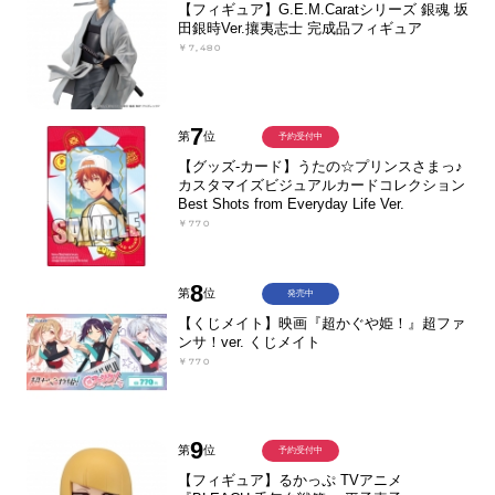
【フィギュア】G.E.M.Caratシリーズ 銀魂 坂
田銀時Ver.攘夷志士 完成品フィギュア
￥7,480
7
第
位
予約受付中
【グッズ-カード】うたの☆プリンスさまっ♪
カスタマイズビジュアルカードコレクション
Best Shots from Everyday Life Ver.
￥770
8
第
位
発売中
【くじメイト】映画『超かぐや姫！』超ファ
ンサ！ver. くじメイト
￥770
9
第
位
予約受付中
【フィギュア】るかっぷ TVアニメ