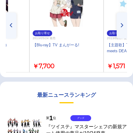
お取り寄せ
お取り寄せ
2013/05/24 発売
2013/02/27 発売
(1)
【Blu-ray】TV まんがーる!
【主題歌】TV ま
meets DEAD
￥7,700
￥1,571
最新ニュースランキング
1
第
位
グッズ
『ツイステ』マスターシェフの新規ア