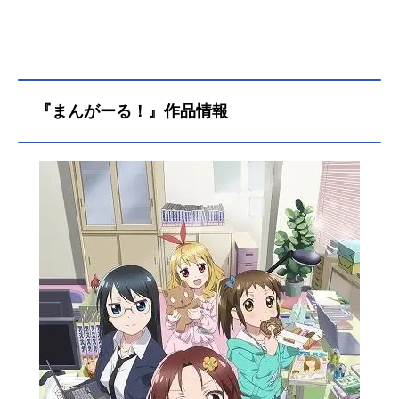
『まんがーる！』作品情報