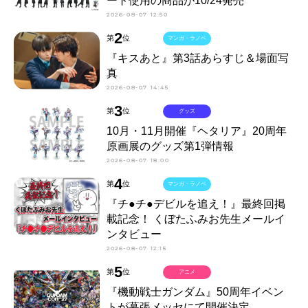
ート使用の商品が10/24発売
2026-08-07 12:50
2
第
位
マンガ・ラノベ
『キスあと』第3話あらすじ＆場面写
真
2026-08-07 14:45
3
第
位
グッズ
10月・11月開催『ヘタリア』20周年
原画展のグッズ第1弾情報
2026-08-07 18:00
4
第
位
マンガ・ラノベ
『チ●チ●デビルを追え！』最終回掲
載記念！ くぼたふみお先生メールイ
ンタビュー
2026-08-07 12:15
5
第
位
アニメ
『機動戦士ガンダム』50周年イベン
トが幕張メッセにて開催決定