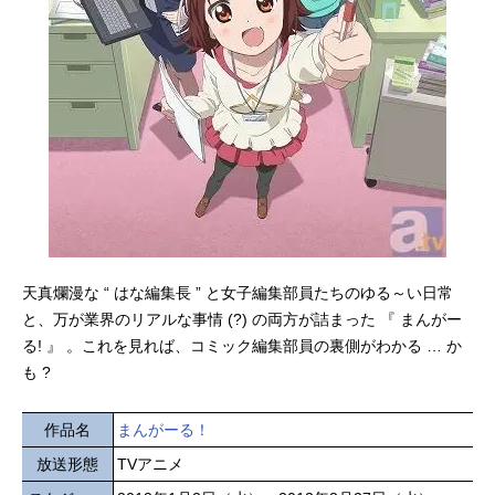
天真爛漫な “ はな編集長 ” と女子編集部員たちのゆる～い日常
と、万が業界のリアルな事情 (?) の両方が詰まった 『 まんがー
る! 』 。これを見れば、コミック編集部員の裏側がわかる … か
も ?
作品名
まんがーる！
放送形態
TVアニメ