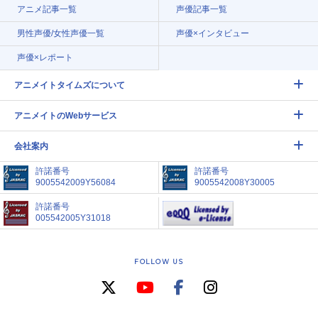
アニメ記事一覧
声優記事一覧
男性声優/女性声優一覧
声優×インタビュー
声優×レポート
アニメイトタイムズについて
アニメイトのWebサービス
会社案内
許諾番号
許諾番号
9005542009Y56084
9005542008Y30005
許諾番号
005542005Y31018
FOLLOW US