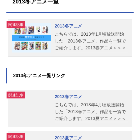
2013冬アニメ一覧
関連記事
2013冬アニメ
こちらでは、2013年1月頃放送開始
した「2013冬アニメ」作品を一覧で
ご紹介します。2013春アニメ＞＞＜
＜2012秋アニメ
2013年アニメ一覧リンク
関連記事
2013春アニメ
こちらでは、2013年4月頃放送開始
した「2013春アニメ」作品を一覧で
ご紹介します。2013夏アニメ＞＞＜
＜2013冬アニメ
関連記事
2013夏アニメ