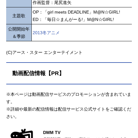
作画監督：尾尻進矢
OP：「girl meets DEADLINE」M@N☆GIRL!
主題歌
ED：「毎日☆まんがーる!」M@N☆GIRL!
公開開始年
2013冬アニメ
＆季節
(C)アース・スター エンターテイメント
動画配信情報【PR】
※本ページは動画配信サービスのプロモーションが含まれていま
す。
※詳細や最新の配信情報は配信サービス公式サイトをご確認くだ
さい。
DMM TV