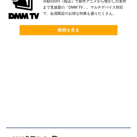
月額550円（税込）で新作アニメから懐かしの名作
まで見放題の「DMM TV」。マルチデバイス対応
で、会員限定のお得な特典も盛りだくさん。
動画を見る