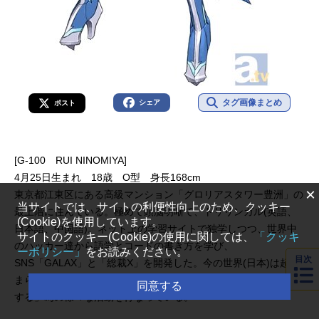
タグ画像まとめ
シェア
ポスト
[G-100 RUI NINOMIYA]
4月25日生まれ 18歳 O型 身長168cm
×
東京都江東区にある高級マンション「グロリアスタワー豊洲」の
当サイトでは、サイトの利便性向上のため、クッキー
最上階に住んでいる。極めて頭脳明晰で、トリリンガル(英語、
(Cookie)を使用しています。
日本語、中国語)。ネット上の学習サイトで独学しつつ、世界中
サイトのクッキー(Cookie)の使用に関しては、
「クッキ
のハッカー達から語学とコードの書き方を学び、
ーポリシー」
をお読みください。
目次
SNS「GALAX」と「総裁X」を開発した。今の世界(日本)は超つ
まらないと思っており、「世界の時計を加速させ、アップデート
同意する
する」為の様々な活動を行なっている。