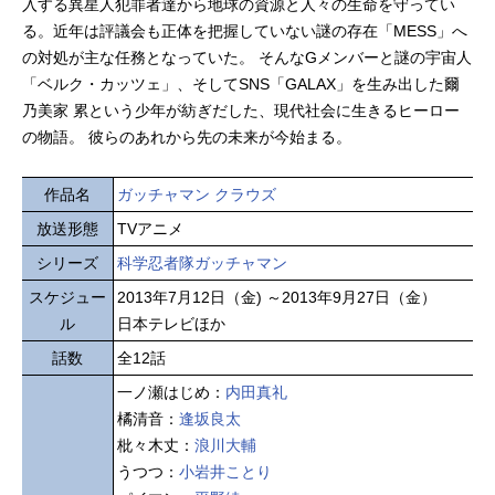
入する異星人犯罪者達から地球の資源と人々の生命を守ってい
る。近年は評議会も正体を把握していない謎の存在「MESS」へ
の対処が主な任務となっていた。 そんなGメンバーと謎の宇宙人
「ベルク・カッツェ」、そしてSNS「GALAX」を生み出した爾
乃美家 累という少年が紡ぎだした、現代社会に生きるヒーロー
の物語。 彼らのあれから先の未来が今始まる。
作品名
ガッチャマン クラウズ
放送形態
TVアニメ
シリーズ
科学忍者隊ガッチャマン
スケジュー
2013年7月12日（金) ～2013年9月27日（金）
ル
日本テレビほか
話数
全12話
一ノ瀬はじめ：
内田真礼
橘清音：
逢坂良太
枇々木丈：
浪川大輔
うつつ：
小岩井ことり