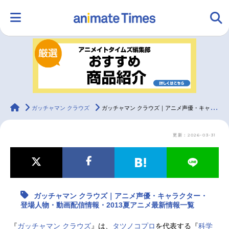
HOME
ランキング
アニメ
声優
ラジオ
みんなの声
グッズ
映画
animateTimes
ガッチャマン クラウズ
ガッチャマン クラウズ｜アニメ声優・キャラクター・登場人物・動画配信情報・2013夏アニメ最新情報一覧
更新：2026-03-31
マンガ・ラノベ
ゲーム・アプリ
音楽
コスプレ
2.5次元
配信・Vtuber
トレンド
無料マンガ
ガッチャマン クラウズ｜アニメ声優・キャラクター・
最新記事一覧
登場人物・動画配信情報・2013夏アニメ最新情報一覧
アニメ記事一覧
声優記事一覧
『
ガッチャマン クラウズ
』は、
タツノコプロ
を代表する『
科学