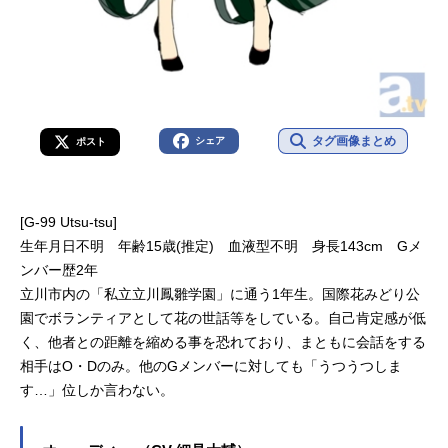
タグ画像まとめ
シェア
ポスト
[G-99 Utsu-tsu]
生年月日不明 年齢15歳(推定) 血液型不明 身長143cm Gメ
ンバー歴2年
立川市内の「私立立川鳳雛学園」に通う1年生。国際花みどり公
園でボランティアとして花の世話等をしている。自己肯定感が低
く、他者との距離を縮める事を恐れており、まともに会話をする
相手はO・Dのみ。他のGメンバーに対しても「うつうつしま
す…」位しか言わない。