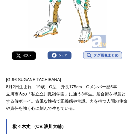
タグ画像まとめ
シェア
ポスト
[G-96 SUGANE TACHIBANA]
8月2日生まれ 19歳 O型 身長175cm Gメンバー歴5年
立川市内の「私立立川鳳雛学園」に通う3年生。居合術を得意と
する侍ボーイ。古風な性格で正義感や常識、力を持つ人間の使命
や責任を強く心に刻んで生きている。
枇々木丈 （CV:浪川大輔）