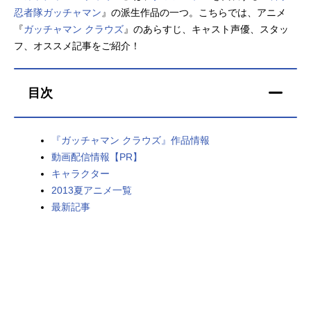
忍者隊ガッチャマン
』の派生作品の一つ。こちらでは、アニメ
アニメ映画一覧
実写化映画一覧
『
ガッチャマン クラウズ
』のあらすじ、キャスト声優、スタッ
フ、オススメ記事をご紹介！
今期アニメ曜日別一覧
春アニメ
夏アニメ
目次
秋アニメ
冬アニメ
『ガッチャマン クラウズ』作品情報
男性声優/女性声優一覧
動画配信情報【PR】
キャラクター
FOLLOW US
2013夏アニメ一覧
最新記事