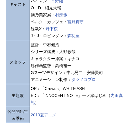
パイマン：
平野綾
キャスト
O・D：細見大輔
爾乃美家累：
村瀬歩
ベルク・カッツェ：
宮野真守
総裁X：
丹下桜
J・J・ロビンソン：
森功至
監督：中村健治
シリーズ構成：大野敏哉
キャラクター原案：キナコ
スタッフ
総作画監督：高橋裕一
Gスーツデザイン：中北晃二 安藤賢司
アニメーション制作：
タツノコプロ
OP：「Crowds」WHITE ASH
主題歌
ED：「INNOCENT NOTE」一ノ瀬はじめ（
内田真
礼
）
公開開始年
2013夏アニメ
＆季節