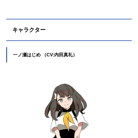
トされた地球人達で構成されてお
り、評議会の定める保護観察処分に
背いて地球に侵入する異星人犯罪者
達から地球の資源と人々の生命を守
キャラクター
っている。近年は評議会も正体を把
握していない謎の存在「MESS」への
対処が主な任務となっていた。そん
なGメンバーと謎の宇宙人「ベルク・
一ノ瀬はじめ （CV:内田真礼）
カッツェ」、そしてSNS「GALAX」
を生み出した爾乃美家累という少年
が紡ぎだした、現代社会に生きるヒ
ーローの物語。彼らのあれから先の
未来が今始まる。作品名ガッチャマ
ンクラウズインサイト放送形態TVア
ニメシリーズガッチャマンクラウズ
スケジュール2015年7月4日（土)～2
015年9月26日（土）日本テレビほか
話数全12話キャスト一ノ瀬はじめ：
内田真...