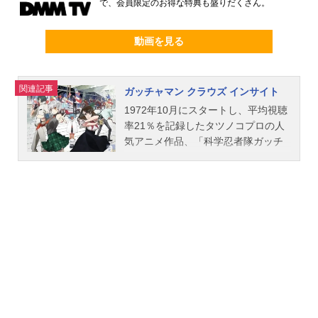
で、会員限定のお得な特典も盛りだくさん。
動画を見る
関連記事
ガッチャマン クラウズ インサイト
1972年10月にスタートし、平均視聴
率21％を記録したタツノコプロの人
気アニメ作品、「科学忍者隊ガッチ
ャマン」。2013年7月、新たな「ガ
ッチャマン」として、「GATCHAMA
NCROWDS」の物語が放送された。
舞台となったのは2015年初夏の立川
市。本作品での「ガッチャマン」と
は、生命体が持つ精神性特異能力が
実体化した物体「NOTE」を力の源と
する特殊な強化スーツを装着して戦
う戦士のことである。地球のガッチ
ャマンは評議会から派遣された宇宙
人と、潜在能力を見込まれてスカウ