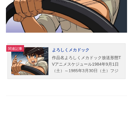
ト主題歌OP1：「BeStrong」矢住夏
菜OP2：「ヤッホー」DIVA×DIVA
（森川美...
関連記事
よろしくメカドック
作品名よろしくメカドック放送形態T
Vアニメスケジュール1984年9月1日
（土）～1985年3月30日（土）フジ
テレビ系列にて話数全30話キャスト
風見潤：橋本晃一中村一路：石丸博
也野呂清：玄田哲章那智渡：井上和
彦渡辺俊光：石塚運昇小野麗子：日
髙のり子早坂優：佐々木るん神崎周
治：大平透神崎しのぶ：高田由美ス
タッフ製作：吉田健二原作：次原隆
二企画：井上明 内間稔シリーズ構
成：寺田憲史キャラクターデザイ