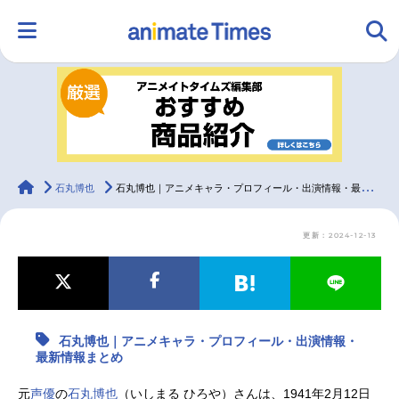
HOME
ランキング
アニメ
声優
ラジオ
みんなの声
グッズ
映画
animateTimes
石丸博也
石丸博也｜アニメキャラ・プロフィール・出演情報・最新情報まとめ
更新：2024-12-13
マンガ・ラノベ
ゲーム・アプリ
音楽
コスプレ
2.5次元
配信・Vtuber
トレンド
無料マンガ
石丸博也｜アニメキャラ・プロフィール・出演情報・
最新記事一覧
最新情報まとめ
アニメ記事一覧
声優記事一覧
元
声優
の
石丸博也
（いしまる ひろや）さんは、1941年2月12日