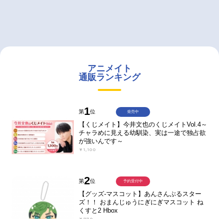
アニメイト
通販ランキング
1
第
位
発売中
【くじメイト】今井文也のくじメイトVol.4～
チャラめに見える幼馴染、実は一途で独占欲
が強いんです～
￥1,100
2
第
位
予約受付中
【グッズ-マスコット】あんさんぶるスター
ズ！！ おまんじゅうにぎにぎマスコット ね
くすと2 Hbox