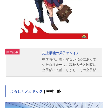
しぼり、密かに開発していたマジン
ガーＺを甲児に託す。ドクターヘル
の野望を砕くために作られた、光子
力で動く巨大ロボットだ。マジンガ
ーZに乗り込んだ甲児は、次々と襲い
来る悪の機械獣に敢然と立ち向かっ
てゆく！作品名マジンガーZ放送形態
TVアニメスケジュール1972年12月3
日（日）～1974年9月1日（日）フジ
テレビほか話数全92話キャスト兜甲
関連記事
史上最強の弟子ケンイチ
児：石丸博也弓さやか：松島みのり
兜シロー：沢田和子弓弦之助（弓教
中学時代、理不尽ないじめにあって
授）：八奈見乗児ボス：大竹宏...
いた白浜兼一は、高校入学と同時に
空手部に入部。しかし、その空手部
内でもまたイジメにあってしまう。
そんなある日、転校生の美少女・風
林寺美羽と偶然仲良くなる兼一。こ
の転校生、美羽こそ実は武術の天才
よろしくメカドック
｜中村一路
少女だった！憧れが募るばかりの兼
一は、彼女の紹介で、武術道場「梁
山泊」に入門を果たす。しかし、そ