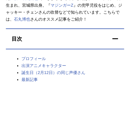
生まれ、宮城県出身。『
マジンガーZ
』の兜甲児役をはじめ、ジ
アニメ映画一覧
実写化映画一覧
ャッキー・チェンさんの吹替などで知られています。こちらで
は、
石丸博也
さんのオススメ記事をご紹介！
今期アニメ曜日別一覧
春アニメ
夏アニメ
目次
秋アニメ
冬アニメ
プロフィール
男性声優/女性声優一覧
出演アニメキャラクター
誕生日（2月12日）の同じ声優さん
FOLLOW US
最新記事