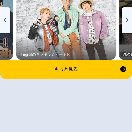
Trignalのキラキラ☆ビートＲ
森久
もっと見る