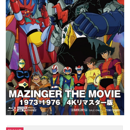
制作：総合ビジョン制作・著作：NH
K主題歌OP1：「BowlMan」IKZOOP
2：「NagholJumping」OP3：「EbiS
ukui」ED：「KIZUNA」斉藤由貴公
開開始年＆季節2011春アニメ(C)山田
芳裕・講談社／NHK・NEP 「へうげ
もの」のグッズを探す