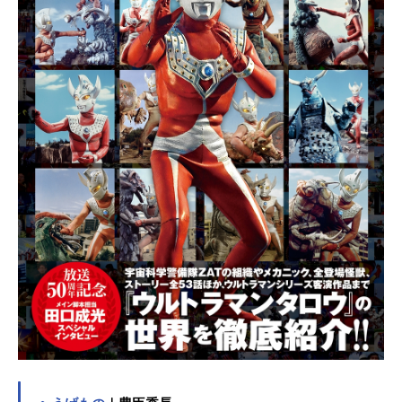
に、ルフィは航海に出た。作品名ON
EPIECE放送形態TVアニメスケジュ
ール1999年10月20日（水）～2024
年10月13日（日）フジテレビ系列に
て2025年4⽉5⽇（⼟）〜フジテレビ
系列にて放送再開キャストモンキ
ー・D・ルフィ：田中真弓ロロノア・
ゾロ：中井和哉ナミ：岡村明美ウソ
ップ：山口勝平サンジ：平田広明ト
ニートニー・チョッパー：大谷育江
ニコ・ロビン：山口由里子フランキ
ー：矢尾一樹→木村昴ブルック：チ
ョージンベエ：宝亀克寿シャンク
ス：池田秀一バギー：千葉繁マーシ
ャル・D・ティーチ：大塚明夫クザン
〈青キジ〉...