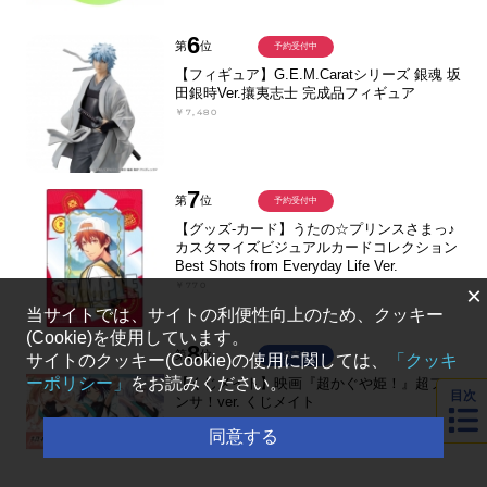
6
第
位
予約受付中
【フィギュア】G.E.M.Caratシリーズ 銀魂 坂
田銀時Ver.攘夷志士 完成品フィギュア
￥7,480
7
第
位
予約受付中
【グッズ-カード】うたの☆プリンスさまっ♪
カスタマイズビジュアルカードコレクション
Best Shots from Everyday Life Ver.
￥770
×
当サイトでは、サイトの利便性向上のため、クッキー
(Cookie)を使用しています。
8
第
位
発売中
サイトのクッキー(Cookie)の使用に関しては、
「クッキ
ーポリシー」
をお読みください。
【くじメイト】映画『超かぐや姫！』超ファ
目次
ンサ！ver. くじメイト
￥770
同意する