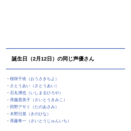
ン：竜の子アニメ技術研究所 佐久
間信計メカニックデザイン：アンモ
ナイト音楽：高橋洋一withコロムビア
オーケストラ録音制作：ザックプロ
モーション録音ディレクター：清水
勝則録音・取材・協力：OZレーシン
グ/JUNオートメカニック美術監督：
佐藤広明プロデューサー：前田和
也 大野実 田村常夫チーフディレ
誕生日（2月12日）の同じ声優さん
クター：うえだひでひと制作：フジ
テレビ タツノコプロ主題歌OP：
「よろしくチューニング」STR!XE
・
桜咲千依（おうさきちよ）
D：「君にWoo…!」STR!X公開開始
・
さとうあい（さとうあい）
年＆季節1984秋アニメ(C)次原隆二／
・
石丸博也（いしまるひろや）
コアミックス・タツノコプロ動画配
信情報【PR】※本ページは動画配信
・
斉藤貴美子（さいとうきみこ）
サービスのプロモーションが含まれ
・
田野アサミ（たのあさみ）
ています。※詳細や最新の配信情報
・
木野日菜（きのひな）
は配信サービス公式サイトをご確認
・
斉藤隼一（さいとうじゅんいち）
ください。DMMTV月額550円（税