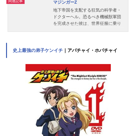
関連記事
マジンガーZ
地下帝国を支配する狂気の科学者・
ドクターヘル。恐るべき機械獣軍団
を完成させた彼は、世界征服に乗り
出すことを宣言する。だが、野望を
阻む邪魔者がいた。日本人の大科学
者・兜博士だ。光子力という新エネ
ルギーの抽出に成功した博士は、ド
史上最強の弟子ケンイチ
｜アパチャイ・ホパチャイ
クターヘルの野望と機械獣の秘密を
知るただ一人の人間でもあった。そ
こでドクターヘルは、腹心のあしゅ
ら男爵を呼び寄せ、機械獣を操るバ
ードスの杖を与えて兜博士の抹殺を
命令する。海底要塞サルードで日本
へ向かったあしゅら男爵は、もくろ
み通りに博士が別荘に滞在している
ことを聞き出す。孫の兜甲児が駆け
つけた時は既に遅く、別荘は爆破さ
れ、博士は志半ばにして息絶えよう
としていた。博士は最後の力を振り