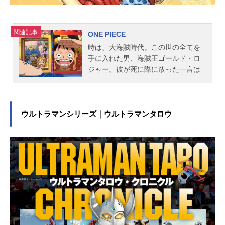
関連記事
ONE PIECE
時は、大海賊時代。この世の全てを
手に入れた男、海賊王ゴールド・ロ
ジャー。彼が死に際に放った一言は
全世界の人々を海へと駆り立てた。
「俺の財宝？ほしけりゃくれてや
る！探せ！この世のすべてをそこに
置いてきた」ロジャーが遺した富と
ウルトラマンシリーズ｜ウルトラマンタロウ
名声と力の「ひとつなぎの大秘宝
（ワンピース）」を巡って幾人もの
海賊たちが旗を掲げて戦っていた。
そして、そんな海賊に憧れる一人の
少年ルフィ。「悪魔の実」の能力に
より、一生泳げない体の代わりに、
全身がゴムのように伸びる不思議な
体を手に入れた少年！命の恩人・海
賊団のリーダー・シャンクスからも
らった麦わら帽をトレードマーク