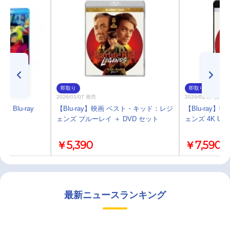
即取り
即取り
2026/01/07 発売
2026/01/07 発売
Z Blu-ray
【Blu-ray】映画 ベスト・キッド：レジ
【Blu-ray
限定
ェンズ ブルーレイ ＋ DVD セット
ェンズ 4K U
￥5,390
￥7,590
最新ニュースランキング