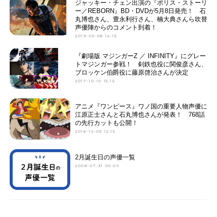
ジャッキー・チェン出演の『ポリス・ストーリ
ー／REBORN』BD・DVDが5月8日発売！ 石
丸博也さん、豊永利行さん、楠大典さんら吹替
声優陣からのコメント到着！
2019-05-08 14:15
『劇場版 マジンガーZ ／ INFINITY』にグレー
トマジンガー参戦！ 剣鉄也役に関俊彦さん、
ブロッケン伯爵役に藤原啓治さんが決定
2017-10-10 15:15
アニメ『ワンピース』ワノ国の重要人物声優に
江原正士さんと石丸博也さんが発表！ 768話
の先行カットも公開！
2016-12-09 12:15
2月誕生日の声優一覧
2008-07-31 00:00