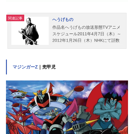
関連記事
へうげもの
作品名へうげもの放送形態TVアニメ
スケジュール2011年4月7日（木）～
2012年1月26日（木）NHKにて話数
全39話キャスト古田左介：大倉孝二
織田信長：小山力也羽柴秀吉：江原
正士千宗易：田中信夫明智光秀：田
中秀幸徳川家康：鶴見辰吾スタッフ
マジンガーZ
｜兜甲児
原案：山田芳裕｢へうげもの｣シリー
ズ構成・脚本：川崎ヒロユキキャラ
クターデザイン：津幡佳明 山下喜
光美術監督：海野よしみ色彩設計：
小島真喜子撮影監督：堀内美咲編
集：黒澤雅之音響監督：なかのとお
る音楽：大谷幸アニメーションプロ
デューサー：来本克弘制作統括：斉
藤健治 柴田裕司監督：真下耕一ア
ニメーション制作：ビィートレイン