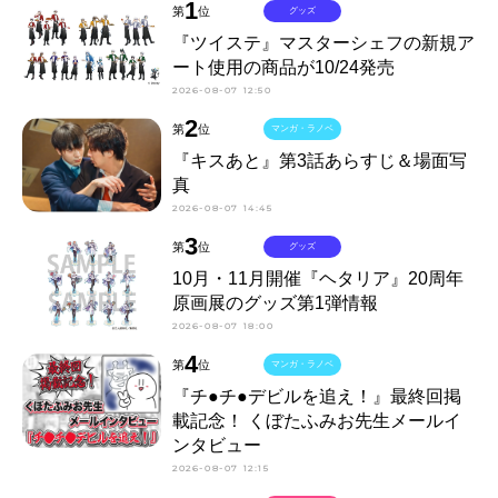
1
第
位
グッズ
『ツイステ』マスターシェフの新規ア
ート使用の商品が10/24発売
2026-08-07 12:50
2
第
位
マンガ・ラノベ
『キスあと』第3話あらすじ＆場面写
真
2026-08-07 14:45
3
第
位
グッズ
10月・11月開催『ヘタリア』20周年
原画展のグッズ第1弾情報
2026-08-07 18:00
4
第
位
マンガ・ラノベ
『チ●チ●デビルを追え！』最終回掲
載記念！ くぼたふみお先生メールイ
ンタビュー
2026-08-07 12:15