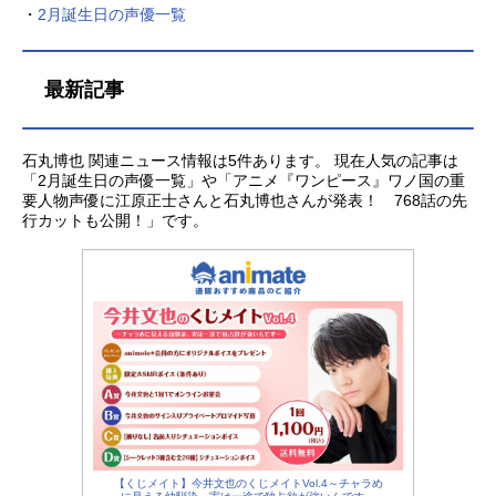
込）で新作ア...
・
2月誕生日の声優一覧
最新記事
石丸博也 関連ニュース情報は5件あります。 現在人気の記事は
「2月誕生日の声優一覧」や「アニメ『ワンピース』ワノ国の重
要人物声優に江原正士さんと石丸博也さんが発表！ 768話の先
行カットも公開！」です。
【くじメイト】今井文也のくじメイトVol.4～チャラめ