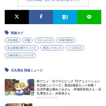
に見える幼馴染、実は一途で独占欲が強いんです～
関連タグ
石丸博也
声優
マジンガーZ
ONE PIECE
史上最強の弟子ケンイチ
東京レイヴンズ
へうげもの
六神合体ゴッドマーズ
石丸博也 関連ニュース
秋アニメ『ポプテピピック TVアニメーション
作品第二シリーズ』第4話場面カット到着！
出演声優は潘めぐみさん・伊瀬茉莉也さん・石
丸博也さん・水島裕さん
2022-10-23 02:50