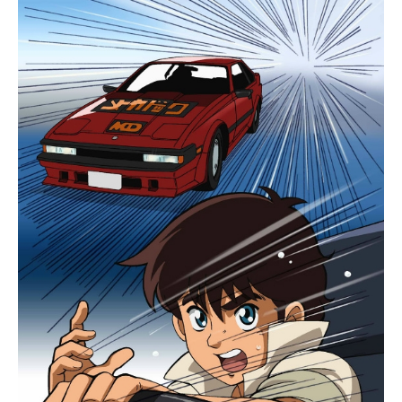
こはいずれ劣らぬ武術の達人たちが
集結する修行の場！兼一を待ってい
たのは、地獄のような特訓だっ
た…！作品名史上最強の弟子ケンイ
チ放送形態TVアニメスケジュール20
06年10月7日（土）～2007年9月29
日（土）テレビ東京系列ほか話数全5
0話キャスト白浜兼一：関智一風林寺
美羽：川上とも子長老（じじい）：
有川博逆鬼至緒：石塚運昇香坂しぐ
れ：能登麻美子アパチャイ・ホパチ
ャイ：石丸博也馬剣星：二又一成岬
越寺秋雨：小杉十郎太スタッフ原
作：松江名俊（小学館「週刊少年サ
ンデー」連載中）監督：亀垣一シリ
ーズ構成・脚本：菅良幸キャラクタ
ーデザイン：須藤昌朋 山中純子美
術監督：坂本信人色彩設計：海鋒重
信音響監督：田中章喜アニメーショ
ン制作：トムス・エンタテインメン