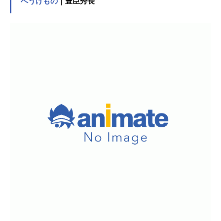
へうげもの
｜豊臣秀長