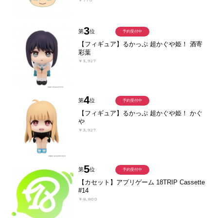
￥770
3
第
位
予約受付中
【フィギュア】るかっぷ 超かぐや姫！ 酒寄
彩葉
￥3,927
4
第
位
予約受付中
【フィギュア】るかっぷ 超かぐや姫！ かぐ
や
￥3,927
5
第
位
予約受付中
【カセット】アプリゲーム 18TRIP Cassette
#14
￥8,800