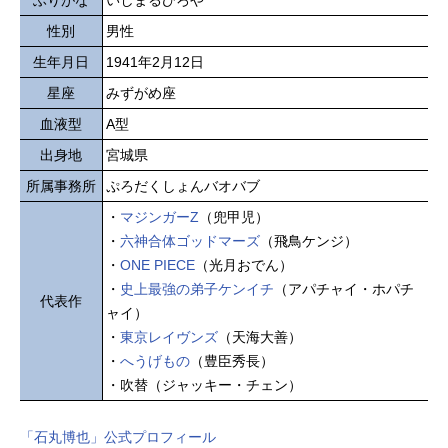
ふりがな
いしまるひろや
性別
男性
生年月日
1941年2月12日
星座
みずがめ座
血液型
A型
出身地
宮城県
所属事務所
ぷろだくしょんバオバブ
・
マジンガーZ
（兜甲児）
・
六神合体ゴッドマーズ
（飛鳥ケンジ）
・
ONE PIECE
（光月おでん）
・
史上最強の弟子ケンイチ
（アパチャイ・ホパチ
代表作
ャイ）
・
東京レイヴンズ
（天海大善）
・
へうげもの
（豊臣秀長）
・吹替（ジャッキー・チェン）
「石丸博也」公式プロフィール