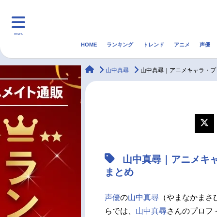
menu
HOME
ランキング
トレンド
アニメ
声優
HOME
ランキング
アニ
animateTimes
山中真尋
山中真尋｜アニメキャラ・プ
マンガ・ラノベ
ゲーム・アプリ
音楽
最新記事一覧
アニメ記事一覧
山中真尋｜アニメキ
声優記事一覧
まとめ
声優
の
山中真尋
（やまなかまさ
らでは、
山中真尋
さんのプロフ