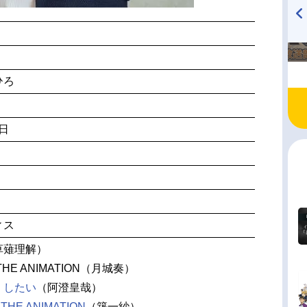
TVアニメ『戦隊大失格』
ハイキュー!! 烏野高校放送部!
radio 大直会 2nd season
ひろ
2日
ィス
草薙理解）
THE ANIMATION（月城奏）
、したい
（阿澄皇哉）
THE ANIMATION
（築一紗）