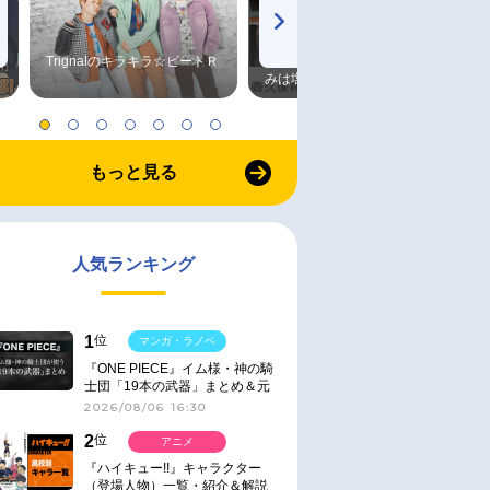
Trignalのキラキラ☆ビートＲ
森久保祥太郎×浪川大輔 つま
みは塩だけ
もっと見る
人気ランキング
1
位
マンガ・ラノベ
『ONE PIECE』イム様・神の騎
士団「19本の武器」まとめ＆元
ネタ
2026/08/06 16:30
2
位
アニメ
『ハイキュー!!』キャラクター
（登場人物）一覧・紹介＆解説