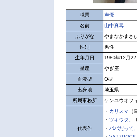
職業
声優
名前
山中真尋
ふりがな
やまなかまさ
性別
男性
生年月日
1980年12月2
星座
やぎ座
血液型
O型
出身地
埼玉県
所属事務所
ケンユウオフ
・
カリスマ
（
・
ツキウタ。
代表作
・
パパだって
・
VAZZROCK 