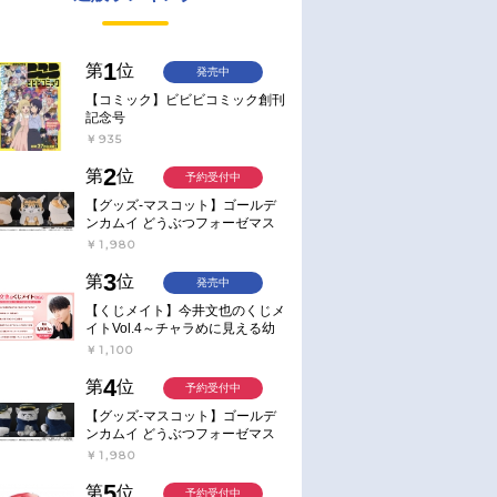
1
第
位
発売中
【コミック】ビビビコミック創刊
記念号
￥935
2
第
位
予約受付中
【グッズ-マスコット】ゴールデ
ンカムイ どうぶつフォーゼマス
コット 4.尾形百之助【再販】
￥1,980
3
第
位
発売中
【くじメイト】今井文也のくじメ
イトVol.4～チャラめに見える幼
馴染、実は一途で独占欲が強いん
￥1,100
です～
4
第
位
予約受付中
【グッズ-マスコット】ゴールデ
ンカムイ どうぶつフォーゼマス
コット 5.月島軍曹【再販】
￥1,980
5
第
位
予約受付中