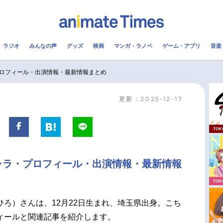
ラジオ
みんなの声
グッズ
映画
マンガ・ラノベ
ゲーム・アプリ
音楽
メ
声優
ラジオ
み
ロフィール・出演情報・最新情報まとめ
更新：2025-12-17
コスプレ
2.5次元
配信
アニメ映画一覧
今期アニメ曜日別一覧
実写化映画一覧
春アニメ
ャラ・プロフィール・出演情報・最新情報
男性声優/女性声優一覧
夏アニメ
FOLLOW US
ひろ）さんは、12月22日生まれ、埼玉県出身。こち
ィールと関連記事を紹介します。