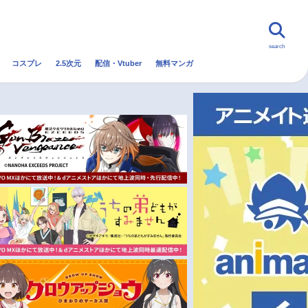
search
コスプレ
2.5次元
配信・Vtuber
無料マンガ
んなの声
グッズ
映画
・Vtuber
トレンド
無料マンガ
秋アニメ
冬アニメ