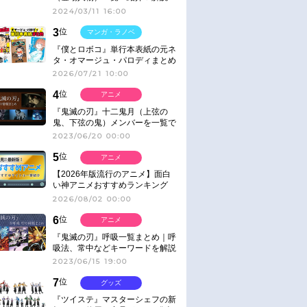
2024/03/11 16:00
3
位
マンガ・ラノベ
『僕とロボコ』単行本表紙の元ネ
タ・オマージュ・パロディまとめ
2026/07/21 10:00
4
位
アニメ
『鬼滅の刃』十二鬼月（上弦の
鬼、下弦の鬼）メンバーを一覧で
紹介＆解説（登場鬼の情報まと
2023/06/20 00:00
め）
5
位
アニメ
【2026年版流行のアニメ】面白
い神アニメおすすめランキング
【名作・話題作】｜ジャンル別人
2026/08/02 00:00
気作品をピックアップ
6
位
アニメ
『鬼滅の刃』呼吸一覧まとめ｜呼
吸法、常中などキーワードを解説
2023/06/15 19:00
7
位
グッズ
『ツイステ』マスターシェフの新