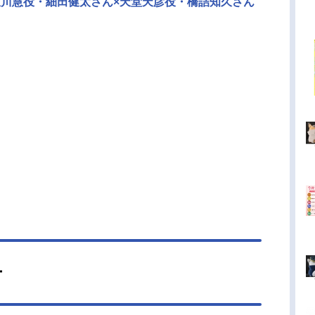
猿川慧役・細田健太さん×天堂天彦役・橋詰知久さん
ー