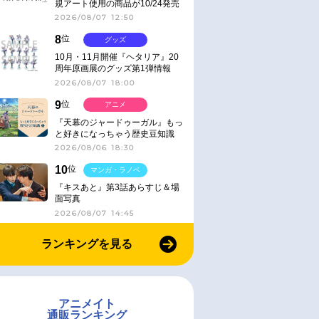
規アート使用の商品が10/24発売
2026/08/07 12:50
8
位
グッズ
10月・11月開催『ヘタリア』20
周年原画展のグッズ第1弾情報
2026/08/07 18:00
9
位
アニメ
『天幕のジャードゥーガル』もっ
と好きになっちゃう歴史豆知識
2026/08/06 18:30
10
位
マンガ・ラノベ
『キスあと』第3話あらすじ＆場
面写真
2026/08/07 14:45
ランキングを見る
アニメイト
通販ランキング