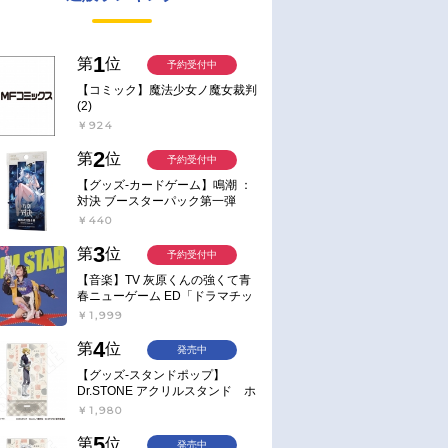
1
第
位
予約受付中
【コミック】魔法少女ノ魔女裁判
(2)
￥924
2
第
位
予約受付中
【グッズ-カードゲーム】鳴潮 ：
対決 ブースターパック第一弾
【ポイント2倍】
￥440
3
第
位
予約受付中
【音楽】TV 灰原くんの強くて青
春ニューゲーム ED「ドラマチッ
ク逃避行」収録シングル AIM
￥1,999
STAR/愛美【通常盤】
4
第
位
発売中
【グッズ-スタンドポップ】
Dr.STONE アクリルスタンド ホ
ワイマンといっしょver. スタン
￥1,980
リー・スナイダー
5
第
位
発売中