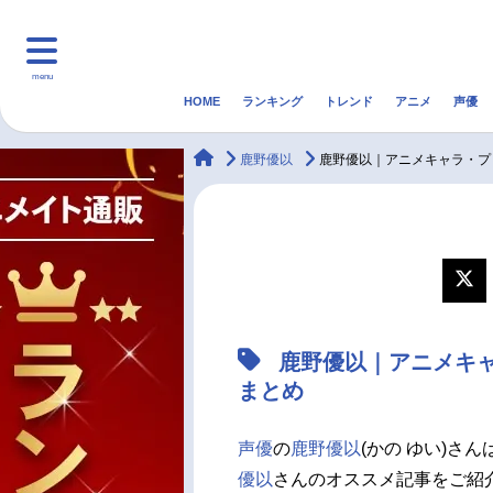
menu
HOME
ランキング
トレンド
アニメ
声優
HOME
ランキング
アニ
animateTimes
鹿野優以
鹿野優以｜アニメキャラ・プ
マンガ・ラノベ
ゲーム・アプリ
音楽
最新記事一覧
アニメ記事一覧
鹿野優以｜アニメキ
声優記事一覧
まとめ
声優
の
鹿野優以
(かの ゆい)さ
優以
さんのオススメ記事をご紹