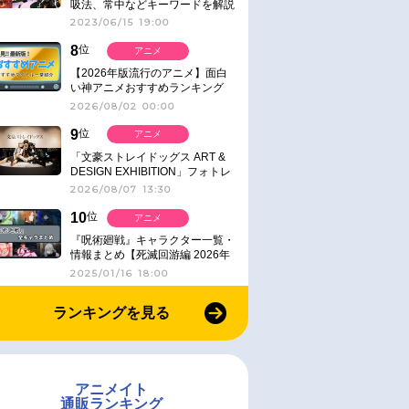
吸法、常中などキーワードを解説
2023/06/15 19:00
8
位
アニメ
【2026年版流行のアニメ】面白
い神アニメおすすめランキング
【名作・話題作】｜ジャンル別人
2026/08/02 00:00
気作品をピックアップ
9
位
アニメ
「文豪ストレイドッグス ART &
DESIGN EXHIBITION」フォトレ
ポート
2026/08/07 13:30
10
位
アニメ
『呪術廻戦』キャラクター一覧・
情報まとめ【死滅回游編 2026年
1月放送】
2025/01/16 18:00
ランキングを見る
アニメイト
通販ランキング