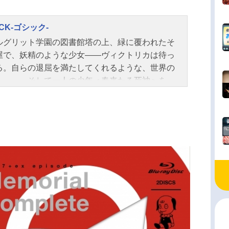
ICK-ゴシック-
ルグリット学園の図書館塔の上、緑に覆われたそ
屋で、妖精のような少女――ヴィクトリカは待っ
る。自らの退屈を満たしてくれるような、世界の
を――。そして一人の少年＜春来たる死神＞を―
二人の出会いが、全ての始まり。その物語、GOSI
作品名GOSICK-ゴシック-放送形態TVアニメスケ
ル2011年1月7日（金）～2011年7月1日（金）テ
東京ほか話数全24話キャストヴィクトリカ：悠木
城一弥：江口拓也アブリル：下屋則子グレヴィー
木内秀信セシル先生：鹿野優以コルデリア・ギャ
沢城みゆきブライアン・ロスコー：大川透ゾフ
根谷美智子スタッフ原作：桜庭一樹（角川書店／
文庫刊）キャラクター原案：武田日向監督：難波
志シリーズ構成：岡田麿里キャラクターデザイ
川元利浩・富岡隆司総作画監督：富岡隆司デザイ