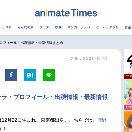
ラジオ
みんなの声
グッズ
映画
マンガ・ラノベ
ゲーム・アプリ
音楽
メ
声優
ラジオ
み
ロフィール・出演情報・最新情報まとめ
更新：2023-12-19
コスプレ
2.5次元
配信
アニメ映画一覧
今期アニメ曜日別一覧
実写化映画一覧
春アニメ
ャラ・プロフィール・出演情報・最新情報
男性声優/女性声優一覧
夏アニメ
FOLLOW US
んは12月22日生まれ、東京都出身。こちらでは、
鹿野
介！