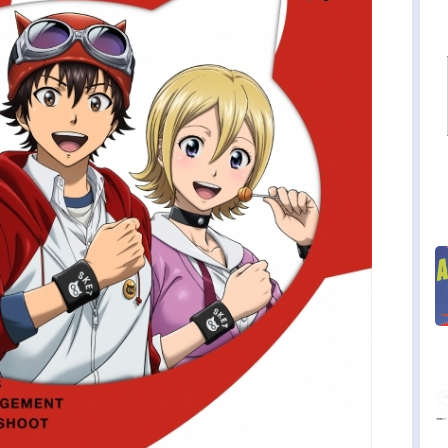
ークス：竹内志保美術監督：近藤由美子色彩設
岩沢れい子ビジュアルコーディネーター：京田知
影監督：古本真由子編集：定松剛音響監督：原口
響効果：倉橋静男音楽：中川幸太郎音楽制作：日
ロムビアアニメーション制作：ボンズ製作：ＧＯ
Ｋ製作委員会主題歌OP：「DestinHistoire」yos
lisaED1：「Resuscita...