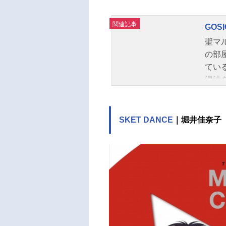
関連記事
GOS
聖マ
の部
てい
混沌
―。
CK。
ジュー
SKET DANCE
｜堀井佳奈子
レビ
碧久
ル：
ロ：
ィ：
角川
日登
ン：