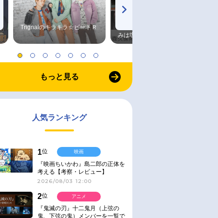
Trignalのキラキラ☆ビートＲ
森久保祥太郎×浪川大輔 つま
みは塩だけ
もっと見る
人気ランキング
1
位
映画
『映画ちいかわ』島二郎の正体を
考える【考察・レビュー】
2026/08/03 12:00
2
位
アニメ
『鬼滅の刃』十二鬼月（上弦の
鬼、下弦の鬼）メンバーを一覧で