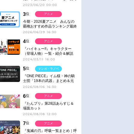
紹介＆解説（登場鬼の情報まと
2023/06/20 00:00
め）
3
位
アニメ
今期・2026夏アニメ みんなの
覇権おすすめ作品ランキング最終
結果発表！
2026/06/29 16:30
4
位
アニメ
『ハイキュー!!』キャラクター
（登場人物）一覧・紹介＆解説
2024/03/11 16:00
5
位
マンガ・ラノベ
『ONE PIECE』イム様・神の騎
士団「19本の武器」まとめ＆元
ネタ
2026/08/06 16:30
6
位
アニメ
『たんプリ』第28話あらすじ＆
場面カット
2026/08/08 12:00
7
位
アニメ
『鬼滅の刃』呼吸一覧まとめ｜呼