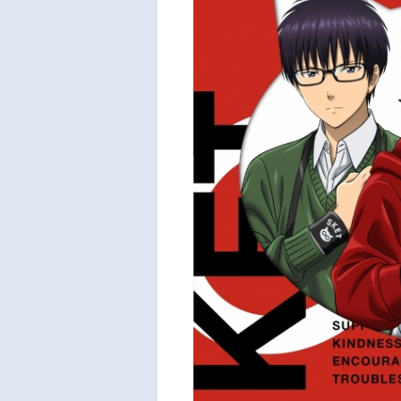
ンワ
計：
己撮
昇音
本コ
ＳＩＣ
hiki＊