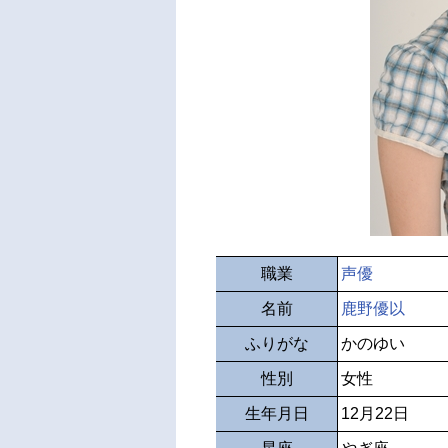
職業
声優
名前
鹿野優以
ふりがな
かのゆい
性別
女性
生年月日
12月22日