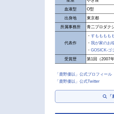
星座
やぎ座
血液型
O型
出身地
東京都
所属事務所
青二プロダク
・
すもももも
代表作
・
我が家のお
・
GOSICK-ゴ
受賞歴
第1回（2007
「鹿野優以」公式プロフィール
「鹿野優以」公式Twitter
「