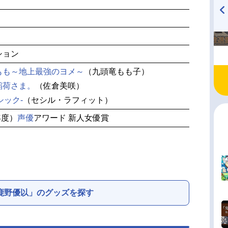
TVアニメ『戦隊大失格』
ハイキュー!! 烏野高校放送部!
radio 大直会 2nd season
ション
もも～地上最強のヨメ～
（九頭竜もも子）
稲荷さま。
（佐倉美咲）
シック-
（セシル・ラフィット）
年度）
声優
アワード 新人女優賞
鹿野優以」のグッズを探す