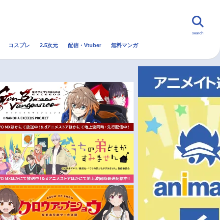
search
コスプレ
2.5次元
配信・Vtuber
無料マンガ
んなの声
グッズ
映画
・Vtuber
トレンド
無料マンガ
秋アニメ
冬アニメ