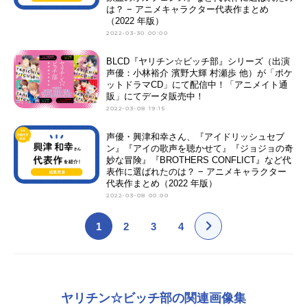
は？ − アニメキャラクター代表作まとめ
（2022 年版）
2022-03-30 00:00
BLCD『ヤリチン☆ビッチ部』シリーズ（出演
声優：小林裕介 濱野大輝 村瀬歩 他）が「ポケ
ットドラマCD」にて配信中！「アニメイト通
販」にてデータ販売中！
2022-03-08 19:15
声優・興津和幸さん、『アイドリッシュセブ
ン』『アイの歌声を聴かせて』『ジョジョの奇
妙な冒険』『BROTHERS CONFLICT』など代
表作に選ばれたのは？ − アニメキャラクター
代表作まとめ（2022 年版）
2022-03-08 00:00
1
2
3
4
ヤリチン☆ビッチ部の関連画像集