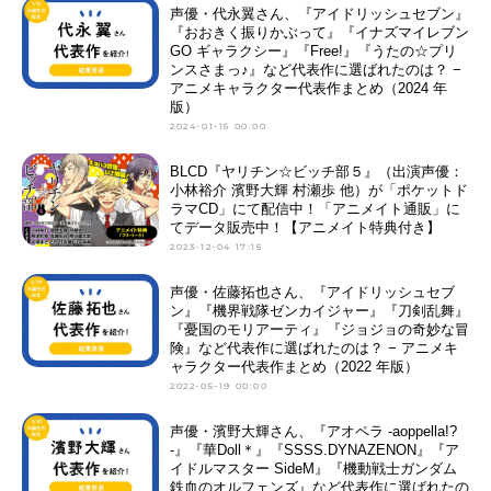
声優・代永翼さん、『アイドリッシュセブン』
『おおきく振りかぶって』『イナズマイレブン
GO ギャラクシー』『Free!』『うたの☆プリ
ンスさまっ♪』など代表作に選ばれたのは？ −
アニメキャラクター代表作まとめ（2024 年
版）
2024-01-15 00:00
BLCD『ヤリチン☆ビッチ部５』（出演声優：
小林裕介 濱野大輝 村瀬歩 他）が「ポケットド
ラマCD」にて配信中！「アニメイト通販」に
てデータ販売中！【アニメイト特典付き】
2023-12-04 17:15
声優・佐藤拓也さん、『アイドリッシュセブ
ン』『機界戦隊ゼンカイジャー』『刀剣乱舞』
『憂国のモリアーティ』『ジョジョの奇妙な冒
険』など代表作に選ばれたのは？ − アニメキ
ャラクター代表作まとめ（2022 年版）
2022-05-19 00:00
声優・濱野大輝さん、『アオペラ -aoppella!?
-』『華Doll＊』『SSSS.DYNAZENON』『ア
イドルマスター SideM』『機動戦士ガンダム
鉄血のオルフェンズ』など代表作に選ばれたの