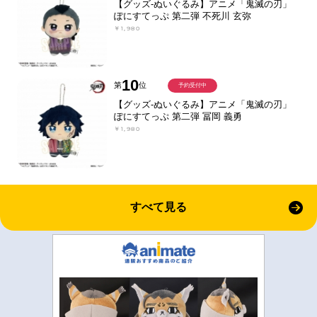
【グッズ-ぬいぐるみ】アニメ「鬼滅の刃」
ぽにすてっぷ 第二弾 不死川 玄弥
￥1,980
10
第
位
予約受付中
【グッズ-ぬいぐるみ】アニメ「鬼滅の刃」
ぽにすてっぷ 第二弾 冨岡 義勇
￥1,980
すべて見る