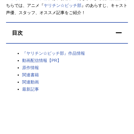
ちらでは、アニメ『
ヤリチン☆ビッチ部
』のあらすじ、キャスト
アニメ映画一覧
実写化映画一覧
声優、スタッフ、オススメ記事をご紹介！
今期アニメ曜日別一覧
目次
春アニメ
夏アニメ
秋アニメ
冬アニメ
『ヤリチン☆ビッチ部』作品情報
動画配信情報【PR】
男性声優/女性声優一覧
原作情報
関連書籍
FOLLOW US
関連動画
最新記事