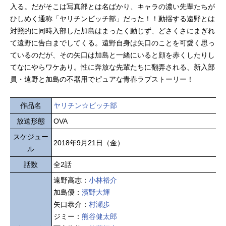
入る。だがそこは写真部とは名ばかり、キャラの濃い先輩たちが
ひしめく通称「ヤリチンビッチ部」だった！！動揺する遠野とは
対照的に同時入部した加島はまったく動じず、どさくさにまぎれ
て遠野に告白までしてくる。遠野自身は矢口のことを可愛く思っ
ているのだが、その矢口は加島と一緒にいると顔を赤くしたりし
てなにやらワケあり。性に奔放な先輩たちに翻弄される、新入部
員・遠野と加島の不器用でピュアな青春ラブストーリー！
作品名
ヤリチン☆ビッチ部
放送形態
OVA
スケジュー
2018年9月21日（金）
ル
話数
全2話
遠野高志：
小林裕介
加島優：
濱野大輝
矢口恭介：
村瀬歩
ジミー：
熊谷健太郎