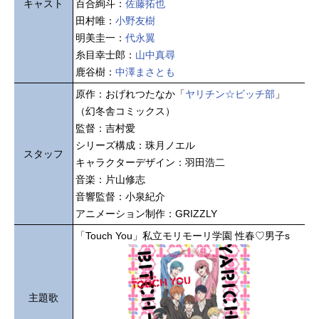
キャスト
百合絢斗：
佐藤拓也
田村唯：
小野友樹
明美圭一：
代永翼
糸目幸士郎：
山中真尋
鹿谷樹：
中澤まさとも
原作：おげれつたなか「
ヤリチン☆ビッチ部
」
（幻冬舎コミックス）
監督：吉村愛
シリーズ構成：珠月ノエル
スタッフ
キャラクターデザイン：羽田浩二
音楽：片山修志
音響監督：小泉紀介
アニメーション制作：GRIZZLY
「Touch You」私立モリモーリ学園 性春♡男子s
主題歌