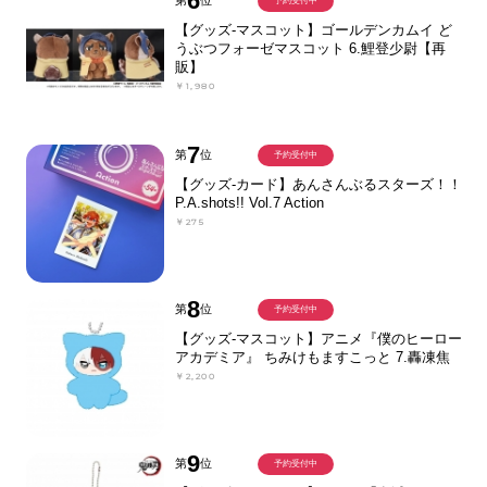
6
第
位
予約受付中
【グッズ-マスコット】ゴールデンカムイ ど
うぶつフォーゼマスコット 6.鯉登少尉【再
販】
￥1,980
7
第
位
予約受付中
【グッズ-カード】あんさんぶるスターズ！！
P.A.shots!! Vol.7 Action
￥275
8
第
位
予約受付中
【グッズ-マスコット】アニメ『僕のヒーロー
アカデミア』 ちみけもますこっと 7.轟凍焦
￥2,200
9
第
位
予約受付中