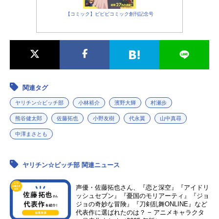
【コミック】ビビビコミック創刊記念号
関連タグ
ヤリチン☆ビッチ部
小林裕介
濱野大輝
村瀬歩
熊谷健太郎
佐藤拓也
小野友樹
代永翼
山中真尋
中澤まさとも
ヤリチン☆ビッチ部 関連ニュース
声優・佐藤拓也さん、『恋と深空』『アイドリ
ッシュセブン』『憂国のモリアーティ』『ジョ
ジョの奇妙な冒険』『刀剣乱舞ONLINE』など
代表作に選ばれたのは？ − アニメキャラクタ