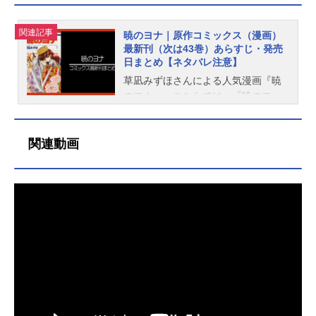
関連記事
暁のヨナ｜原作コミックス（漫画）
最新刊（次は43巻）あらすじ・発売
日まとめ【ネタバレ注意】
草凪みずほさんによる人気漫画『暁
のヨナ』。こちらでは、『暁のヨ
ナ』既刊から最新刊までの発売日・
価格・あらすじなどの情報をご紹介
関連動画
しています。なお、現在コミックス
は42巻まで発売中、次巻となる43巻
は発売日未定（未発表）です。更
新：2023/10/20暁のヨナ出版社：白
泉社レーベル：花とゆめコミックス
著者：草凪みずほ最新刊（42巻）発
売日：2023/10/20価格：528円(税込)
アニメイト通販での購入はこちら［4
2巻あらすじ］チャゴルを退けたヨナ
達。しかし、シンア・ジェハ・ゼノ
は行方知れずに。そしてヨナには龍
の声が聞こえ－－!?次巻（43巻）発