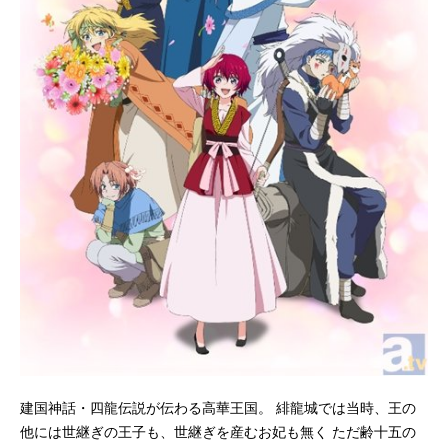
建国神話・四龍伝説が伝わる高華王国。 緋龍城では当時、王の
他には世継ぎの王子も、世継ぎを産むお妃も無く ただ齢十五の