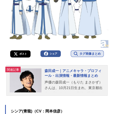
タグ画像まとめ
シェア
ポスト
関連記事
森田成一｜アニメキャラ・プロフィ
ール・出演情報・最新情報まとめ
声優の森田成一（もりた まさかず）
さんは、10月21日生まれ、東京都出
身。『BLEACH』の黒崎一護役をは
じめ、『TIGER ＆ BUNNY』のバー
ナビー・ブルックスJr.役など、人気
作品のキャラクターを多く演じてい
シンア(青龍)（CV：岡本信彦）