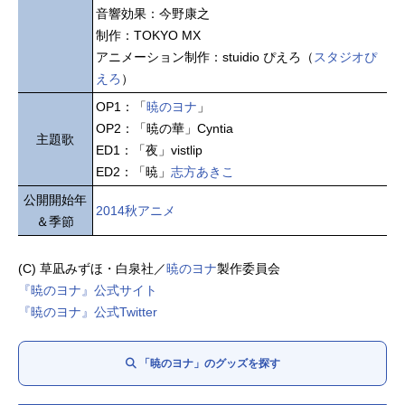
音響効果：今野康之
制作：TOKYO MX
アニメーション制作：stuidio ぴえろ（
スタジオぴ
えろ
）
OP1：「
暁のヨナ
」
OP2：「暁の華」Cyntia
主題歌
ED1：「夜」vistlip
ED2：「暁」
志方あきこ
公開開始年
2014秋アニメ
＆季節
(C) 草凪みずほ・白泉社／
暁のヨナ
製作委員会
『暁のヨナ』公式サイト
『暁のヨナ』公式Twitter
「暁のヨナ」のグッズを探す