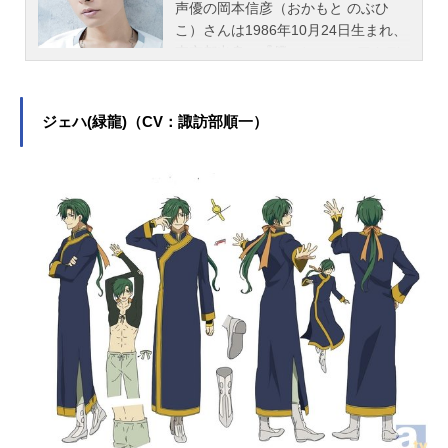
声優の岡本信彦（おかもと のぶひ
こ）さんは1986年10月24日生まれ、
東京都出身。『僕のヒーローアカデ
ミア』の爆豪勝己役をはじめ、『葬
送のフリーレン』のヒンメル役な
ど、人気作品のキャラクターを多く
ジェハ(緑龍)（CV：諏訪部順一）
演じています。こちらでは、岡本信
彦さんのオススメ記事をご紹介！