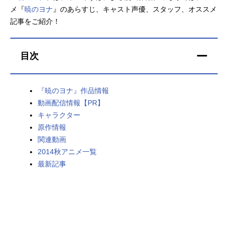
メ『
暁のヨナ
』のあらすじ、キャスト声優、スタッフ、オススメ
アニメ映画一覧
実写化映画一覧
記事をご紹介！
今期アニメ曜日別一覧
目次
春アニメ
夏アニメ
秋アニメ
冬アニメ
『暁のヨナ』作品情報
動画配信情報【PR】
男性声優/女性声優一覧
キャラクター
原作情報
FOLLOW US
関連動画
2014秋アニメ一覧
最新記事