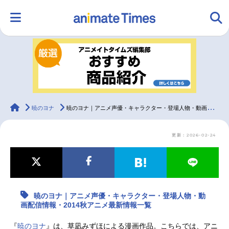
HOME
ランキング
アニメ
声優
ラジオ
みんなの声
グッズ
映画
animateTimes
暁のヨナ
暁のヨナ｜アニメ声優・キャラクター・登場人物・動画配信情報・2014秋アニメ最新情報一覧
更新：2026-02-24
マンガ・ラノベ
ゲーム・アプリ
音楽
コスプレ
2.5次元
配信・Vtuber
トレンド
無料マンガ
暁のヨナ｜アニメ声優・キャラクター・登場人物・動
最新記事一覧
画配信情報・2014秋アニメ最新情報一覧
アニメ記事一覧
声優記事一覧
『
暁のヨナ
』は、草凪みずほによる漫画作品。こちらでは、アニ