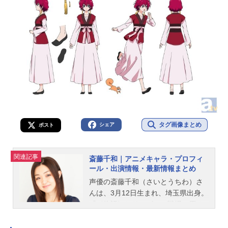
タグ画像まとめ
シェア
ポスト
関連記事
斎藤千和｜アニメキャラ・プロフィ
ール・出演情報・最新情報まとめ
声優の斎藤千和（さいとうちわ）さ
んは、3月12日生まれ、埼玉県出身。
『〈物語〉シリーズ』の戦場ヶ原ひ
たぎ役をはじめ、『魔法少女まどか
☆マギカ』の暁美ほむら役など、人