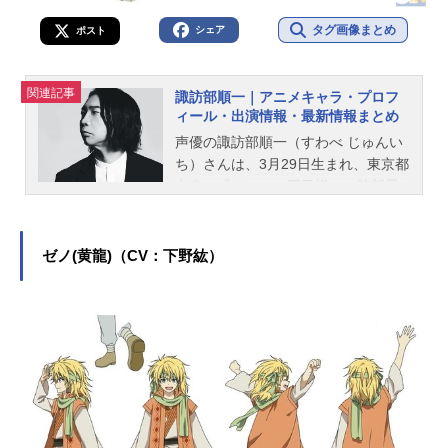
タグ画像まとめ
シェア
ポスト
関連記事
諏訪部順一｜アニメキャラ・プロフ
ィール・出演情報・最新情報まとめ
声優の諏訪部順一（すわべ じゅんい
ち）さんは、3月29日生まれ、東京都
出身。『テニスの王子様』の跡部景
吾役をはじめ、『呪術廻戦』の両面
宿儺役など、人気作品のキャラクタ
ーを多く演じています。こちらで
ゼノ(黄龍)（CV：下野紘）
は、諏訪部順一さんのオススメ記事
をご紹介！