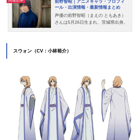
前野智昭｜アニメキャラ・プロフィ
ール・出演情報・最新情報まとめ
声優の前野智昭（まえの ともあき）
さんは5月26日生まれ、茨城県出身。
『うたの☆プリンスさまっ♪』のカミ
ュ役をはじめ、『図書館戦争』の堂
上篤役など、人気作品のキャラクタ
ーを多く演じています。こちらで
スウォン（CV：小林裕介）
は、前野智昭さんのオススメ記事を
ご紹介！