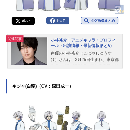
タグ画像まとめ
シェア
ポスト
関連記事
小林裕介｜アニメキャラ・プロフィ
ール・出演情報・最新情報まとめ
声優の小林裕介（こばやしゆうす
け）さんは、3月25日生まれ、東京都
出身。『Dr.STONE』石神千空役をは
じめ、『Re:ゼロから始める異世界生
活』のナツキ・スバル役など、人気
作品のキャラクターを多く演じてい
キジャ(白龍)（CV：森田成一）
ます。こちらでは、小林裕介さんの
オススメ記事をご紹介！