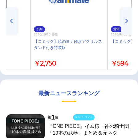
予約
通常
2026/10/20 発売
2026/02/20 発売
9)
【コミック】暁のヨナ(48) アクリルス
【コミック】暁の
タンド付き特装版
￥2,750
￥594
最新ニュースランキング
1
第
位
マンガ・ラノベ
『ONE PIECE』イム様・神の騎士団
「19本の武器」まとめ＆元ネタ