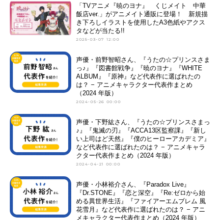
「TVアニメ『暁のヨナ』 くじメイト 中華
飯店ver.」がアニメイト通販に登場！ 新規描
き下ろしイラストを使用したA3色紙やアクス
タなどが当たる!!
2025-03-07 12:00
声優・前野智昭さん、『うたの☆プリンスさま
っ♪』『図書館戦争』『暁のヨナ』『WHITE
ALBUM』『原神』など代表作に選ばれたの
は？ − アニメキャラクター代表作まとめ
（2024 年版）
2024-05-26 00:00
声優・下野紘さん、『うたの☆プリンスさまっ
♪』『鬼滅の刃』『ACCA13区監察課』『新し
い上司はど天然』『僕のヒーローアカデミア』
など代表作に選ばれたのは？ − アニメキャラ
クター代表作まとめ（2024 年版）
2024-04-21 00:00
声優・小林裕介さん、『Paradox Live』
『Dr.STONE』『恋と深空』『Re:ゼロから始
める異世界生活』『ファイアーエムブレム 風
花雪月』など代表作に選ばれたのは？ − アニ
メキャラクター代表作まとめ（2024 年版）