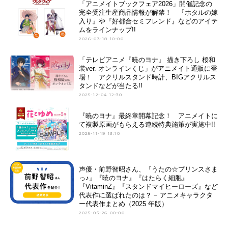
「アニメイトブックフェア2026」開催記念の
完全受注生産商品情報が解禁！ 『ホタルの嫁
入り』や『好都合セミフレンド』などのアイテ
ムをラインナップ!!
2026-03-18 10:00
「テレビアニメ『暁のヨナ』 描き下ろし 桜和
装ver. オンラインくじ」がアニメイト通販に登
場！ アクリルスタンド時計、BIGアクリルス
タンドなどが当たる!!
2025-12-04 12:30
『暁のヨナ』最終章開幕記念！ アニメイトに
て複製原画がもらえる連続特典施策が実施中!!
2025-11-19 13:10
声優・前野智昭さん、『うたの☆プリンスさま
っ♪』『暁のヨナ』『はたらく細胞』
『VitaminZ』『スタンドマイヒーローズ』など
代表作に選ばれたのは？ − アニメキャラクタ
ー代表作まとめ（2025 年版）
2025-05-26 00:00