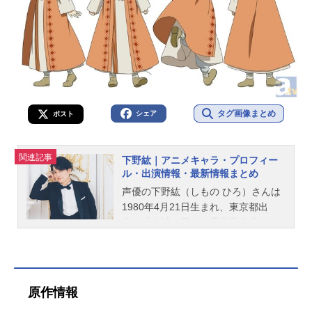
タグ画像まとめ
シェア
ポスト
関連記事
下野紘｜アニメキャラ・プロフィー
ル・出演情報・最新情報まとめ
声優の下野紘（しもの ひろ）さんは
1980年4月21日生まれ、東京都出
身。『鬼滅の刃』の我妻善逸役をは
じめ、『うたの☆プリンスさまっ♪』
の来栖翔役など、人気作品のキャラ
クターを多く演じています。こちら
では、下野紘さんのオススメ記事を
原作情報
ご紹介！