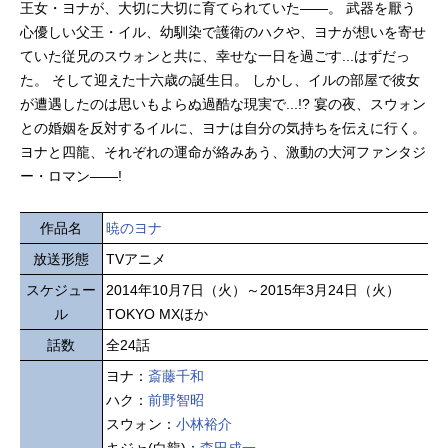
王女・ヨナが、大切に大切に育てられていた――。 武器を厭う
心優しい父王・イル、幼馴染で護衛のハクや、ヨナが想いを寄せ
ていた従兄のスウォンと共に、幸せな一日を過ごす...はずだっ
た。 そして迎えた十六歳の誕生日。 しかし、イルの部屋で彼女
が遭遇したのは思いもよらぬ過酷な現実で...!? 宴の夜、スウォン
との婚姻を反対するイルに、ヨナは自分の気持ちを伝えに行く。
ヨナと四龍、それぞれの運命が絡みあう、激動の大河ファンタジ
ー・ロマン――!
作品名
暁のヨナ
放送形態
TVアニメ
スケジュー
2014年10月7日（火）～2015年3月24日（火）
ル
TOKYO MXほか
話数
全24話
ヨナ：
斎藤千和
ハク：
前野智昭
スウォン：
小林裕介
キジャ(白龍)：
森田成一