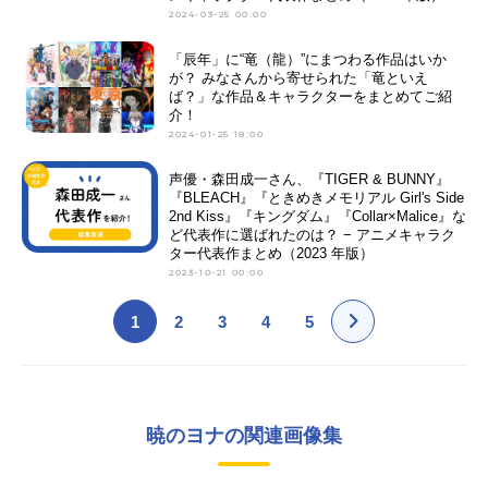
2024-03-25 00:00
「辰年」に“竜（龍）”にまつわる作品はいか
が？ みなさんから寄せられた「竜といえ
ば？」な作品＆キャラクターをまとめてご紹
介！
2024-01-25 18:00
声優・森田成一さん、『TIGER & BUNNY』
『BLEACH』『ときめきメモリアル Girl's Side
2nd Kiss』『キングダム』『Collar×Malice』な
ど代表作に選ばれたのは？ − アニメキャラク
ター代表作まとめ（2023 年版）
2023-10-21 00:00
1
2
3
4
5
暁のヨナの関連画像集