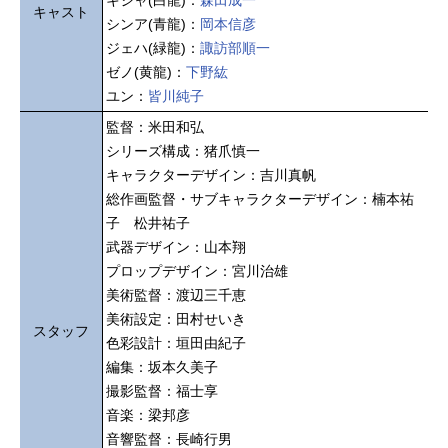
キャスト
シンア(青龍)：
岡本信彦
ジェハ(緑龍)：
諏訪部順一
ゼノ(黄龍)：
下野紘
ユン：
皆川純子
監督：米田和弘
シリーズ構成：猪爪慎一
キャラクターデザイン：吉川真帆
総作画監督・サブキャラクターデザイン：楠本祐
子 松井祐子
武器デザイン：山本翔
プロップデザイン：宮川治雄
美術監督：渡辺三千恵
美術設定：田村せいき
スタッフ
色彩設計：垣田由紀子
編集：坂本久美子
撮影監督：福士享
音楽：梁邦彦
音響監督：長崎行男