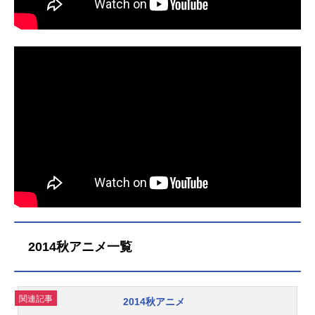
売日未定（未発表）全巻まとめセッ
ト（1～36巻）アニメイト通販での購
入はこちら ＜次ページ：1～10巻あ
らすじ＞
2014秋アニメ一覧
関連記事
2014秋アニメ