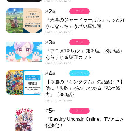
2026-08-06 16:30
2
第
位
アニメ
『天幕のジャードゥーガル』もっと好
きになっちゃう歴史豆知識
2026-08-06 18:30
3
第
位
アニメ
『アニメ100カノ』第30話（3期6話）
あらすじ＆場面カット
2026-08-06 18:55
4
第
位
マンガ・ラノベ
【今週の『キングダム』の話題は？】
信に「失敗」がのしかかる「残存戦
力」〈884話〉
2026-08-06 17:00
5
第
位
アニメ
『Destiny Unchain Online』TVアニメ
化決定！