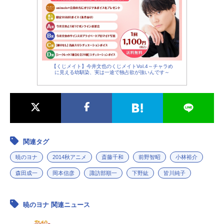
【くじメイト】今井文也のくじメイトVol.4～チャラめ
に見える幼馴染、実は一途で独占欲が強いんです～
関連タグ
暁のヨナ
2014秋アニメ
斎藤千和
前野智昭
小林裕介
森田成一
岡本信彦
諏訪部順一
下野紘
皆川純子
暁のヨナ 関連ニュース