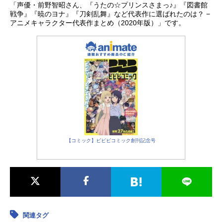
「声優・前野智昭さん、『うたの☆プリンスさまっ♪』『図書館
戦争』『暁のヨナ』『刀剣乱舞』など代表作に選ばれたのは？ −
アニメキャラクター代表作まとめ（2020年版）」です。
【コミック】ビビビコミック創刊記念号
関連タグ