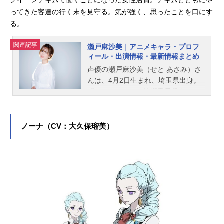
クイーンデキムで働くことになった女性店員。デキムとともにや
ってきた客達の行く末を見守る。気が強く、思ったことを口にす
る。
関連記事
瀬戸麻沙美｜アニメキャラ・プロフ
ィール・出演情報・最新情報まとめ
声優の瀬戸麻沙美（せと あさみ）さ
んは、4月2日生まれ、埼玉県出身。
『ちはやふる』の綾瀬千早役をはじ
め、『呪術廻戦』の釘崎野薔薇役な
ど、人気作品のキャラクターを多く
演じています。こちらでは、瀬戸麻
ノーナ（CV：大久保瑠美）
沙美さんのオススメ記事をご紹介！