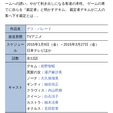
ームへの誘い。やがて剥き出しになる客達の本性。 ゲームの果
てに自らを『裁定者』と明かすデキム。 裁定者デキムが二人の
客へ下す裁定とは…。
作品名
デス・パレード
放送形態
TVアニメ
スケジュー
2015年1月9日（金）～2015年3月27日（金）
ル
日本テレビほか
話数
全12話
デキム：
前野智昭
黒髪の女：
瀬戸麻沙美
ノーナ：
大久保瑠美
ギンティ：
細谷佳正
キャスト
クラヴィス：
内山昂輝
クイーン：
白石涼子
カストラ：
柚木涼香
オクルス：
玄田哲章