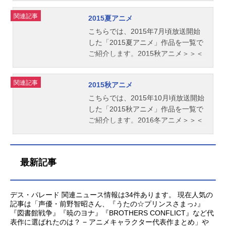
関連記事
2015夏アニメ
こちらでは、2015年7月頃放送開始
した「2015夏アニメ」作品を一覧で
ご紹介します。2015秋アニメ＞＞＜
＜2015春アニメ
関連記事
2015秋アニメ
こちらでは、2015年10月頃放送開始
した「2015秋アニメ」作品を一覧で
ご紹介します。2016冬アニメ＞＞＜
＜2015夏アニメ
最新記事
デス・パレード 関連ニュース情報は34件あります。 現在人気の
記事は「声優・前野智昭さん、『うたの☆プリンスさまっ♪』
『図書館戦争』『暁のヨナ』『BROTHERS CONFLICT』など代
表作に選ばれたのは？ − アニメキャラクター代表作まとめ」や