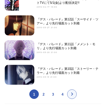
トTVにて5/1(金)より配信決定!!
2015-04-17 13:00
『デス・パレード』第12話「スーサイド・ツ
アー」より先行場面カット到着
2015-03-27 21:00
『デス・パレード』第11話「メメント・モ
リ」より先行場面カット到着
2015-03-20 21:00
『デス・パレード』第10話「ストーリー・テ
ラー」より先行場面カット到着
2015-03-13 21:00
1
2
3
4