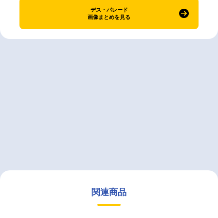
デス・パレード
画像まとめを見る
関連商品