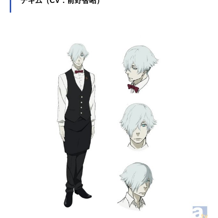
デキム（CV：前野智昭）