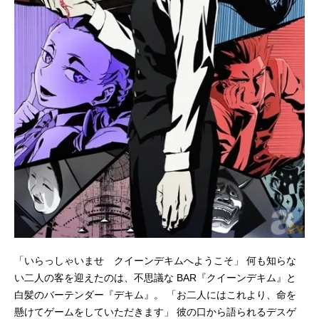
「いらっしゃいませ クイーンデキムへようこそ」 何も知らな
い二人の客を迎えたのは、不思議な BAR『クイーンデキム』と
白髪のバーテンダー『デキム』。 「お二人にはこれより、命を
懸けてゲームをしていただきます」 彼の口から語られるデスゲ