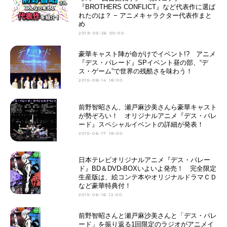
『BROTHERS CONFLICT』など代表作に選ば
れたのは？ − アニメキャラクター代表作まと
め
2019-05-26 00:00
豪華キャスト陣が命がけでイベント!? アニメ
『デス・パレード』SPイベント昼の部、“デ
ス・ゲーム”で世界の残酷さを味わう！
2015-08-14 18:00
前野智昭さん、瀬戸麻沙美さんら豪華キャスト
が勢ぞろい！ オリジナルアニメ『デス・パレ
ード』スペシャルイベントの詳細が発表！
2015-06-17 18:00
日本テレビオリジナルアニメ『デス・パレー
ド』BD＆DVD-BOXいよいよ発売！ 完全限定
生産版は、絵コンテ本やオリジナルドラマＣＤ
など豪華特典付！
2015-06-16 12:00
前野智昭さんと瀬戸麻沙美さんと「デス・パレ
ード」を振り返る1回限定のラジオがアニメイ