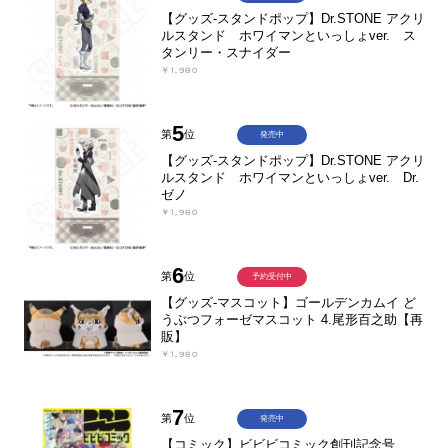
【グッズ-スタンドポップ】Dr.STONE アクリ
ルスタンド ホワイマンといっしょver. ス
タンリー・スナイダー
￥1,980
5
第
位
発売中
【グッズ-スタンドポップ】Dr.STONE アクリ
ルスタンド ホワイマンといっしょver. Dr.
ゼノ
￥1,980
6
第
位
予約受付中
【グッズ-マスコット】ゴールデンカムイ ど
うぶつフォーゼマスコット 4.尾形百之助【再
販】
￥1,980
7
第
位
発売中
【コミック】ビビビコミック創刊記念号