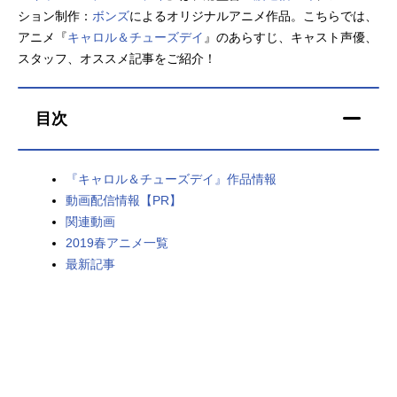
ション制作：
ボンズ
によるオリジナルアニメ作品。こちらでは、
アニメ映画一覧
実写化映画一覧
アニメ『
キャロル＆チューズデイ
』のあらすじ、キャスト声優、
スタッフ、オススメ記事をご紹介！
今期アニメ曜日別一覧
春アニメ
夏アニメ
目次
秋アニメ
冬アニメ
『キャロル＆チューズデイ』作品情報
男性声優/女性声優一覧
動画配信情報【PR】
関連動画
FOLLOW US
2019春アニメ一覧
最新記事