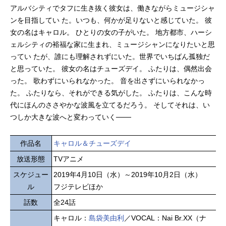
アルバシティでタフに生き抜く彼女は、働きながらミュージシャ
ンを目指してい た。いつも、何かが足りないと感じていた。 彼
女の名はキャロル。 ひとりの女の子がいた。 地方都市、ハーシ
ェルシティの裕福な家に生まれ、ミュージシャンになりたいと思
ってい たが、誰にも理解されずにいた。世界でいちばん孤独だ
と思っていた。 彼女の名はチューズデイ。 ふたりは、偶然出会
った。 歌わずにいられなかった。 音を出さずにいられなかっ
た。 ふたりなら、それができる気がした。 ふたりは、こんな時
代にほんのささやかな波風を立てるだろう。 そしてそれは、い
つしか大きな波へと変わっていく───
作品名
キャロル＆チューズデイ
放送形態
TVアニメ
スケジュー
2019年4月10日（水）～2019年10月2日（水）
ル
フジテレビほか
話数
全24話
キャロル：
島袋美由利
／VOCAL：Nai Br.XX（ナ