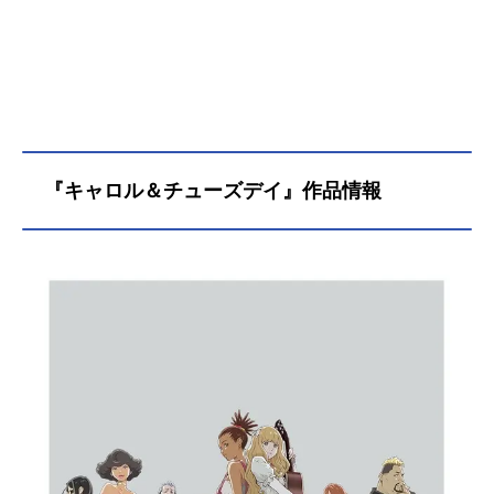
『キャロル＆チューズデイ』作品情報