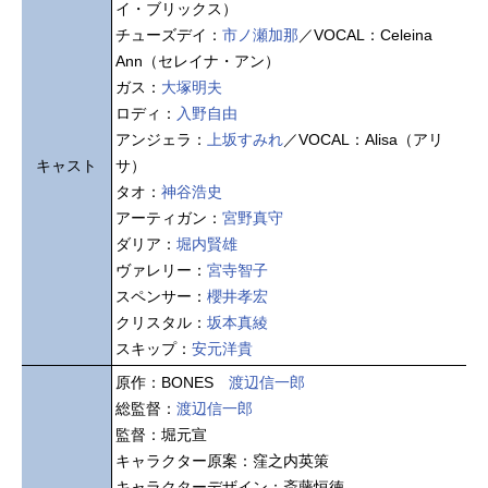
イ・ブリックス）
チューズデイ：
市ノ瀬加那
／VOCAL：Celeina
Ann（セレイナ・アン）
ガス：
大塚明夫
ロディ：
入野自由
アンジェラ：
上坂すみれ
／VOCAL：Alisa（アリ
キャスト
サ）
タオ：
神谷浩史
アーティガン：
宮野真守
ダリア：
堀内賢雄
ヴァレリー：
宮寺智子
スペンサー：
櫻井孝宏
クリスタル：
坂本真綾
スキップ：
安元洋貴
原作：BONES
渡辺信一郎
総監督：
渡辺信一郎
監督：堀元宣
キャラクター原案：窪之内英策
キャラクターデザイン：斎藤恒徳