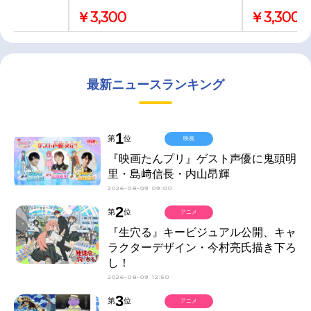
￥3,300
￥3,300
最新ニュースランキング
1
第
位
映画
『映画たんプリ』ゲスト声優に鬼頭明
里・島﨑信長・内山昂輝
2026-08-09 09:00
2
第
位
アニメ
『生穴る』キービジュアル公開、キャ
ラクターデザイン・今村亮氏描き下ろ
し！
2026-08-09 12:50
3
第
位
アニメ