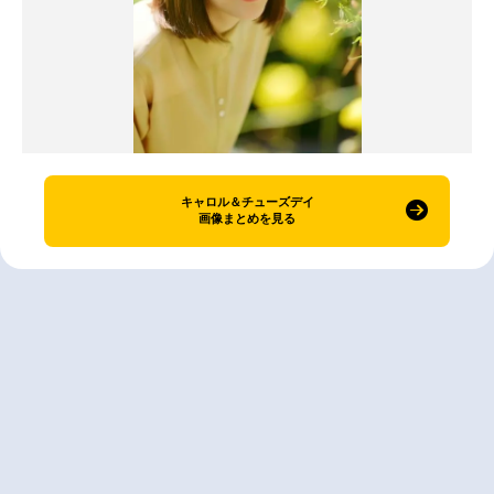
キャロル＆チューズデイ
画像まとめを見る