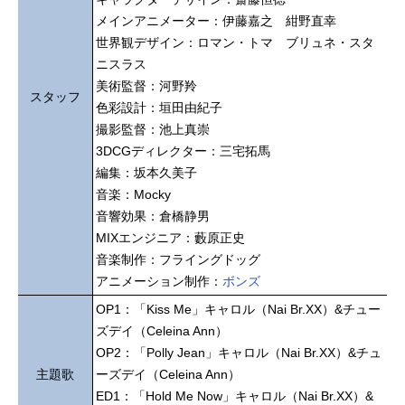
メインアニメーター：伊藤嘉之 紺野直幸
世界観デザイン：ロマン・トマ ブリュネ・スタ
ニスラス
美術監督：河野羚
スタッフ
色彩設計：垣田由紀子
撮影監督：池上真崇
3DCGディレクター：三宅拓馬
編集：坂本久美子
音楽：Mocky
音響効果：倉橋静男
MIXエンジニア：藪原正史
音楽制作：フライングドッグ
アニメーション制作：
ボンズ
OP1：「Kiss Me」キャロル（Nai Br.XX）&チュー
ズデイ（Celeina Ann）
OP2：「Polly Jean」キャロル（Nai Br.XX）&チュ
主題歌
ーズデイ（Celeina Ann）
ED1：「Hold Me Now」キャロル（Nai Br.XX）&