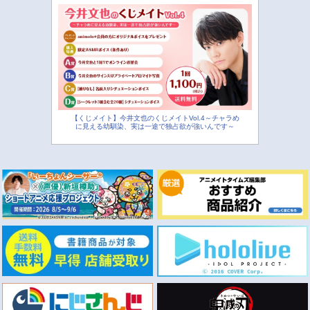
【くじメイト】今井文也のくじメイトVol.4～チャラめ
に見える幼馴染、実は一途で独占欲が強いんです～