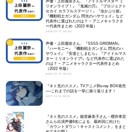
声優・上田麗奈さん、『アイドルマスター ミ
リオンライブ！』『鬼滅の刃』『プロジェクト
セカイ カラフルステージ！』『虫かぶり姫』
『機動戦士ガンダム 閃光のハサウェイ』など
代表作に選ばれたのは？ − アニメキャラクタ
ー代表作まとめ（2023 年版）
2023-01-17 00:00
声優・上田麗奈さん、『SSSS.GRIDMAN』
『ハーモニー』『機動戦士ガンダム 閃光のハ
サウェイ』『安達としまむら』『アイドルマス
ター ミリオンライブ!』など代表作に選ばれた
のは？ − アニメキャラクター代表作まとめ
（2022 年版）
2022-01-17 00:00
『ネト充のススメ』TVアニメBlu-ray BOX発売
──これまでの話を一挙に振り返ります！
2017-12-15 18:30
『ネト充のススメ』能登麻美子さん・櫻井孝宏
さんら出演声優8名による、最終回に向けた
「カウントダウン！キャストコメント」をまと
めて大公開！