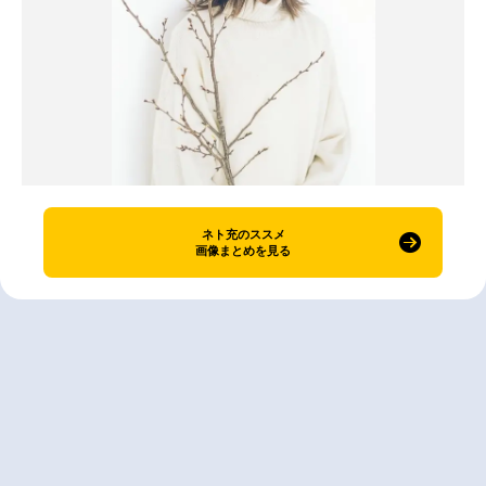
ネト充のススメ
画像まとめを見る