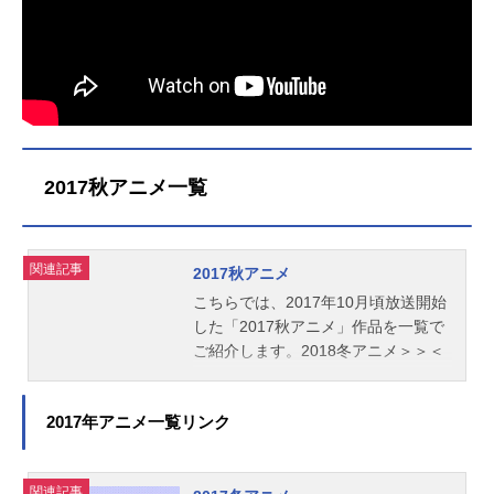
2017秋アニメ一覧
関連記事
2017秋アニメ
こちらでは、2017年10月頃放送開始
した「2017秋アニメ」作品を一覧で
ご紹介します。2018冬アニメ＞＞＜
＜2017夏アニメ
2017年アニメ一覧リンク
関連記事