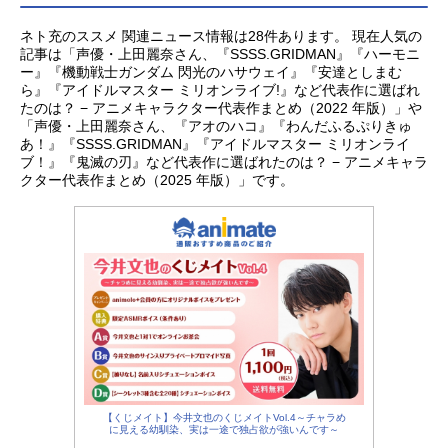
ネト充のススメ 関連ニュース情報は28件あります。 現在人気の
記事は「声優・上田麗奈さん、『SSSS.GRIDMAN』『ハーモニ
ー』『機動戦士ガンダム 閃光のハサウェイ』『安達としまむ
ら』『アイドルマスター ミリオンライブ!』など代表作に選ばれ
たのは？ − アニメキャラクター代表作まとめ（2022 年版）」や
「声優・上田麗奈さん、『アオのハコ』『わんだふるぷりきゅ
あ！』『SSSS.GRIDMAN』『アイドルマスター ミリオンライ
ブ！』『鬼滅の刃』など代表作に選ばれたのは？ − アニメキャラ
クター代表作まとめ（2025 年版）」です。
【くじメイト】今井文也のくじメイトVol.4～チャラめ
に見える幼馴染、実は一途で独占欲が強いんです～