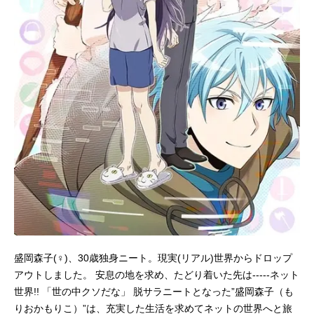
盛岡森子(♀)、30歳独身ニート。現実(リアル)世界からドロップ
アウトしました。 安息の地を求め、たどり着いた先は-----ネット
世界!! 「世の中クソだな」 脱サラニートとなった”盛岡森子（も
りおかもりこ）”は、充実した生活を求めてネットの世界へと旅