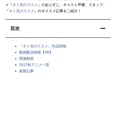
メ『
ネト充のススメ
』のあらすじ、キャスト声優、スタッフ、
アニメ映画一覧
実写化映画一覧
『
ネト充のススメ
』のオススメ記事をご紹介！
今期アニメ曜日別一覧
目次
春アニメ
夏アニメ
秋アニメ
冬アニメ
『ネト充のススメ』作品情報
動画配信情報【PR】
男性声優/女性声優一覧
関連動画
2017秋アニメ一覧
FOLLOW US
最新記事