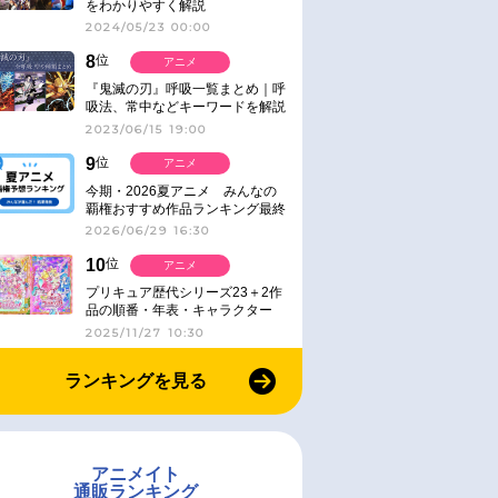
をわかりやすく解説
2024/05/23 00:00
8
位
アニメ
『鬼滅の刃』呼吸一覧まとめ｜呼
吸法、常中などキーワードを解説
2023/06/15 19:00
9
位
アニメ
今期・2026夏アニメ みんなの
覇権おすすめ作品ランキング最終
結果発表！
2026/06/29 16:30
10
位
アニメ
プリキュア歴代シリーズ23＋2作
品の順番・年表・キャラクター
【2025年版】
2025/11/27 10:30
ランキングを見る
アニメイト
通販ランキング