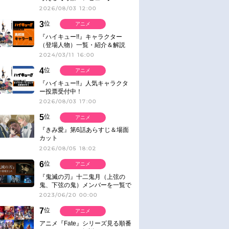
2026/08/03 12:00
3
位
アニメ
『ハイキュー!!』キャラクター
（登場人物）一覧・紹介＆解説
2024/03/11 16:00
4
位
アニメ
『ハイキュー!!』人気キャラクタ
ー投票受付中！
2026/08/03 17:00
5
位
アニメ
『きみ愛』第6話あらすじ＆場面
カット
2026/08/05 18:02
6
位
アニメ
『鬼滅の刃』十二鬼月（上弦の
鬼、下弦の鬼）メンバーを一覧で
紹介＆解説（登場鬼の情報まと
2023/06/20 00:00
め）
7
位
アニメ
アニメ『Fate』シリーズ見る順番