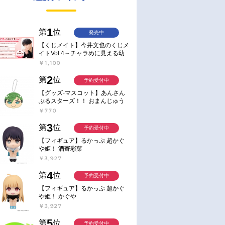
1
第
位
発売中
【くじメイト】今井文也のくじメ
イトVol.4～チャラめに見える幼
馴染、実は一途で独占欲が強いん
￥1,100
です～
2
第
位
予約受付中
【グッズ-マスコット】あんさん
ぶるスターズ！！ おまんじゅう
にぎにぎマスコット ねくすと2
￥770
Hbox
3
第
位
予約受付中
【フィギュア】るかっぷ 超かぐ
や姫！ 酒寄彩葉
￥3,927
4
第
位
予約受付中
【フィギュア】るかっぷ 超かぐ
や姫！ かぐや
￥3,927
5
第
位
予約受付中