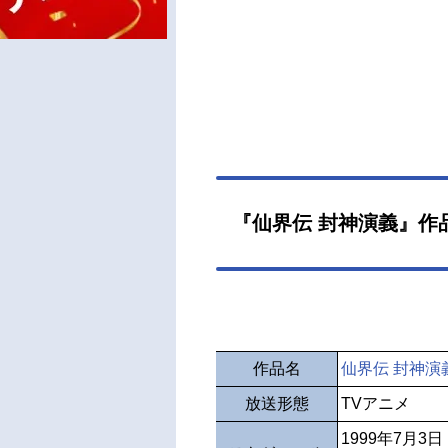
『仙界伝 封神演義』作
作品名
仙界伝 封神演
放送形態
TVアニメ
1999年7月3