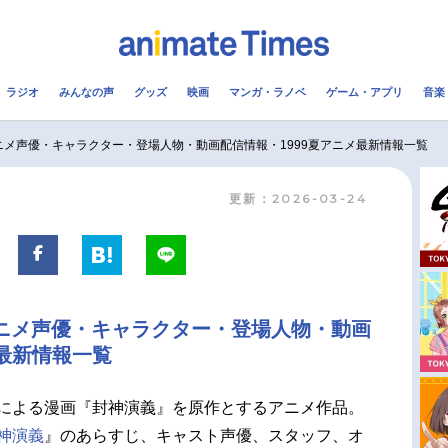
ラジオ
みんなの声
グッズ
映画
マンガ・ラノベ
ゲーム・アプリ
音楽
メ
声優
ラジオ
み
ニメ声優・キャラクター・登場人物・動画配信情報・1999夏アニメ最新情報一覧
更新：2026-03-24
コスプレ
2.5次元
配信
アニメ映画一覧
今期アニメ曜日別一覧
実写化映画一覧
春アニメ
アニメ声優・キャラクター・登場人物・動画
男性声優/女性声優一覧
夏アニメ
メ最新情報一覧
FOLLOW US
による漫画『封神演義』を原作とするアニメ作品。
封神演義
』のあらすじ、キャスト声優、スタッフ、オ