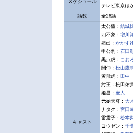
スケジュール
テレビ東京ほ
話数
全26話
太公望：
結城
四不象：
増川
妲己：
かかず
申公豹：
石田
黒点虎：
こお
聞仲：
松山鷹
黄飛虎：
田中
紂王：松田佑
姫昌：
麦人
元始天尊：
大
ナタク：
宮田
雷震子：
松本
キャスト
ヨウゼン：
千