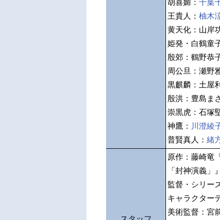
胡喜媚：
千葉
王貴人：
柚木
黄天化：山岸
姫発・白鶴童
殷郊：鶴野恭
周公旦：瀬野
黒麒麟：土屋
殷洪：豊島ま
崇黒虎：石塚
神鷹：
川澄綾
普賢真人：
緒
原作：藤崎竜
「封神演義」
監督・シリー
キャラクター
美術監督：宮
スタッフ