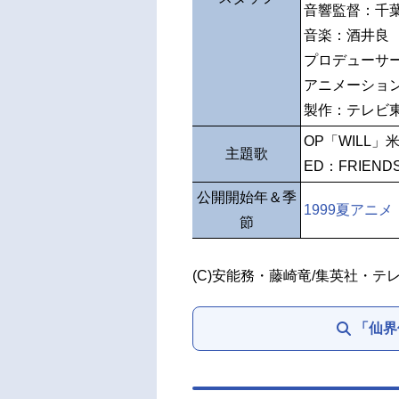
音響監督：千
音楽：酒井良
プロデューサ
アニメーショ
製作：テレ
OP「WILL」
主題歌
ED：FRIEN
公開開始年＆季
1999夏アニメ
節
(C)安能務・藤崎竜/集英社・テ
「仙界