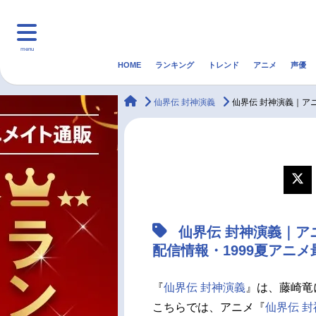
menu
HOME
ランキング
トレンド
アニメ
声優
HOME
ランキング
アニ
animateTimes
仙界伝 封神演義
仙界伝 封神演義｜ア
マンガ・ラノベ
ゲーム・アプリ
音楽
最新記事一覧
アニメ記事一覧
仙界伝 封神演義｜
声優記事一覧
配信情報・1999夏アニ
『
仙界伝 封神演義
』は、藤崎竜
こちらでは、アニメ『
仙界伝 