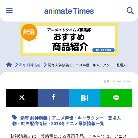
HOME
ランキング
アニメ
声優
ラジオ
みんなの声
グッズ
映画
animateTimes
覇穹 封神演義
覇穹 封神演義｜アニメ声優・キャラクター・登場人物・動画配信情報・2018冬アニメ最新情報一覧
更新：2026-07-15
マンガ・ラノベ
ゲーム・アプリ
音楽
コスプレ
2.5次元
配信・Vtuber
トレンド
無料マンガ
覇穹 封神演義｜アニメ声優・キャラクター・登場人
最新記事一覧
物・動画配信情報・2018冬アニメ最新情報一覧
アニメ記事一覧
声優記事一覧
『封神演義』は、藤崎竜による漫画作品。こちらでは、アニメ