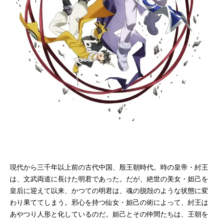
現代から三千年以上前の古代中国、殷王朝時代。時の皇帝・紂王
は、文武両道に長けた明君であった。だが、絶世の美女・妲己を
皇后に迎えて以来、かつての明君は、魂の脱殻のような状態に変
わり果ててしまう。邪心を持つ仙女・妲己の術によって、紂王は
あやつり人形と化しているのだ。妲己とその仲間たちは、王朝を