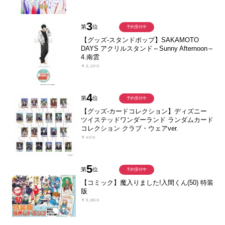
3
第
位
予約受付中
【グッズ-スタンドポップ】SAKAMOTO
DAYS アクリルスタンド～Sunny Afternoon～
4.南雲
￥2,200
4
第
位
予約受付中
【グッズ-カードコレクション】ディズニー
ツイステッドワンダーランド ランダムカード
コレクション クラブ・ウェアver.
￥400
5
第
位
予約受付中
【コミック】魔入りました!入間くん(50) 特装
版
￥3,850