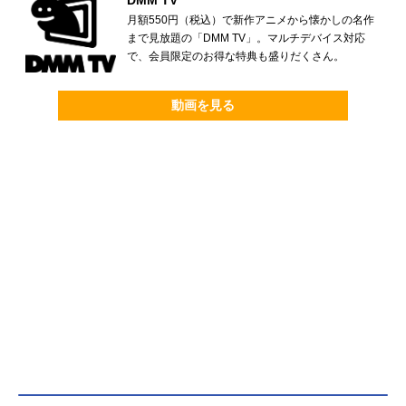
月額550円（税込）で新作アニメから懐かしの名作
まで見放題の「DMM TV」。マルチデバイス対応
で、会員限定のお得な特典も盛りだくさん。
動画を見る