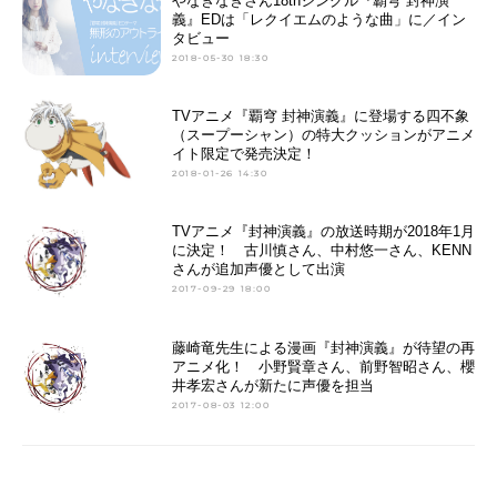
やなぎなぎさん18thシングル『覇穹 封神演
義』EDは「レクイエムのような曲」に／イン
タビュー
2018-05-30 18:30
TVアニメ『覇穹 封神演義』に登場する四不象
（スープーシャン）の特大クッションがアニメ
イト限定で発売決定！
2018-01-26 14:30
TVアニメ『封神演義』の放送時期が2018年1月
に決定！ 古川慎さん、中村悠一さん、KENN
さんが追加声優として出演
2017-09-29 18:00
藤崎竜先生による漫画『封神演義』が待望の再
アニメ化！ 小野賢章さん、前野智昭さん、櫻
井孝宏さんが新たに声優を担当
2017-08-03 12:00