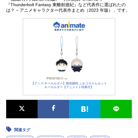
『Thunderbolt Fantasy 東離劍遊紀』など代表作に選ばれたの
は？ − アニメキャラクター代表作まとめ（2023 年版）」です。
【グッズ-キーホルダー】呪術廻戦 ふわコロりんセット
キーホルダー【アニメイト特典付】
関連タグ