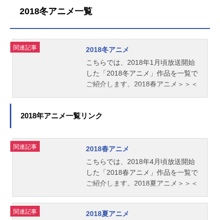
2018冬アニメ一覧
関連記事
2018冬アニメ
こちらでは、2018年1月頃放送開始
した「2018冬アニメ」作品を一覧で
ご紹介します。2018春アニメ＞＞＜
＜2017秋アニメ
2018年アニメ一覧リンク
関連記事
2018春アニメ
こちらでは、2018年4月頃放送開始
した「2018春アニメ」作品を一覧で
ご紹介します。2018夏アニメ＞＞＜
＜2018冬アニメ
関連記事
2018夏アニメ