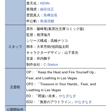
黄天化：
KENN
黄飛虎：
細谷佳正
普賢真人：
島﨑信長
申公豹：
鳥海浩輔
原作：藤崎竜(集英社文庫コミック版)
監督：相澤伽月
シリーズ構成：高橋ナツコ
スタッフ
脚本：大草芳樹/池田臨太郎
キャラクターデザイン：山下喜光
音楽：井内舞子
制作会社：
C-Station
OP：「Keep the Heat and Fire Yourself Up」
Fear, and Loathing in Las Vegas
OP2：「Treasure in Your Hands」Fear, and
主題歌
Loathing in Las Vegas
ED：「間遠い未来」
やなぎなぎ
ED2：「無形のアウトライン」
やなぎなぎ
公開開始年