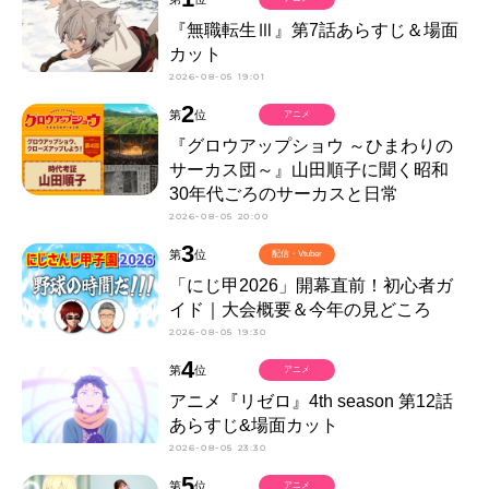
『無職転生Ⅲ』第7話あらすじ＆場面
カット
2026-08-05 19:01
2
第
位
アニメ
『グロウアップショウ ～ひまわりの
サーカス団～』山田順子に聞く昭和
30年代ごろのサーカスと日常
2026-08-05 20:00
3
第
位
配信・Vtuber
「にじ甲2026」開幕直前！初心者ガ
イド｜大会概要＆今年の見どころ
2026-08-05 19:30
4
第
位
アニメ
アニメ『リゼロ』4th season 第12話
あらすじ&場面カット
2026-08-05 23:30
5
第
位
アニメ