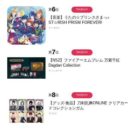
6
第
位
予約受付中
【音楽】うたの☆プリンスさまっ♪
ST☆RISH PRISM FOREVER!
￥1,650
7
第
位
予約受付中
【NS2】ファイアーエムブレム 万紫千紅
Dagdan Collection
￥14,979
8
第
位
予約受付中
【グッズ-食品】刀剣乱舞ONLINE クリアカー
ドコレクションガム
￥220