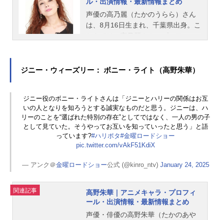
ル・出演情報・最新情報まとめ
声優の高乃麗（たかのうらら）さん
は、8月16日生まれ、千葉県出身。こ
ちらでは、高乃麗さんのプロフィー
ルと関連記事を紹介します。
ジニー・ウィーズリー： ボニー・ライト（高野朱華）
ジニー役のボニー・ライトさんは「ジニーとハリーの関係はお互
いの人となりを知ろうとする誠実なものだと思う。ジニーは、ハ
リーのことを“選ばれた特別の存在”としてではなく、一人の男の子
として見ていた。そうやってお互いを知っていったと思う」と語
っています?
#ハリポタ
#金曜ロードショー
pic.twitter.com/vAkF51KdiX
— アンク＠
金曜ロードショー
公式 (@kinro_ntv)
January 24, 2025
関連記事
高野朱華｜アニメキャラ・プロフィ
ール・出演情報・最新情報まとめ
声優・俳優の高野朱華（たかのあや