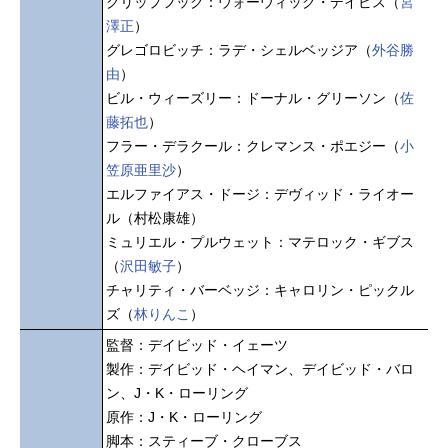
グリップフック：ウォーウィック・デイビス（
宮
澤正
）
グレゴロビッチ：ラデ・シェルベッジア（
外谷勝
由
）
ビル・ウィーズリー：ドーナル・グリーソン（
佐
藤拓也
）
フラー・デラクール：クレマンス・ポエジー（
小
笠原亜里沙
）
エルファイアス・ドージ：デヴィッド・ライオー
ル（村松康雄）
ミュリエル・プルウェット：マテロック・ギブス
（
沢田敏子
）
チャリティ・バーベッジ：キャロリン・ピックル
ズ（
林りんこ
）
監督：デイビッド・イェーツ
製作：デイビッド・ヘイマン、デイビッド・バロ
ン、J・K・ローリング
原作：J・K・ローリング
脚本：スティーブ・クローブス