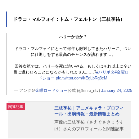
んのオススメ記事をご紹介！
ドラコ・マルフォイ：トム・フェルトン（三枝享祐）
ハリーか否か？
ドラコ・マルフォイにとって何年も敵対してきたハリーに、つい
に仕返しをする最高のチャンスが訪れます…。
回答次第では、ハリーを死に追いやる、もしくはそれ以上に辛い
目に遭わせることになるかもしれません……?
#ハリポタ
#金曜ロー
ドショー
pic.twitter.com/kEgLbRg3cM
— アンク＠
金曜ロードショー
公式 (@kinro_ntv)
January 24, 2025
関連記事
三枝享祐｜アニメキャラ・プロフィ
ール・出演情報・最新情報まとめ
声優の三枝享祐（さえぐさきょうす
け）さんのプロフィールと関連記事
を紹介します。