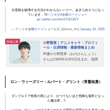
分霊箱を破壊する方法がわからないハリー。あきらめそうになっ
ています…?
#ハリポタ
#金曜ロードショー
pic.twitter.com/AmSYtEOrEY
— アンク＠
金曜ロードショー
公式 (@kinro_ntv)
January 24, 2025
関連記事
小野賢章｜アニメキャラ・プロフィ
ール・出演情報・最新情報まとめ
声優の小野賢章（おのけんしょう）
さんは1989年10月5日生まれ、福岡
県出身。『黒子のバスケ』の黒子テ
ツヤ役をはじめ、『アイドリッシュ
セブン』の七瀬陸役など、人気作品
のキャラクターを多く演じていま
ロン・ウィーズリー：ルパート・グリント（常盤祐貴）
す。こちらでは、小野賢章さんのオ
ススメ記事をご紹介！
ダンブルドア校長の死により、かつてないほど危険な場所となっ
た魔法界…?。
ハリー、ロン、ハーマイオニーたちの悲壮な決意がみなぎるシー