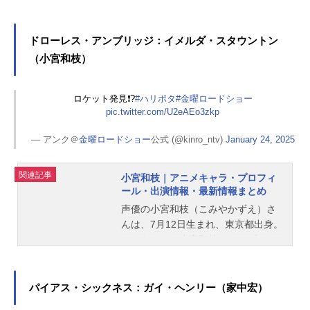
ドローレス・アンブリッジ：イメルダ・スタウントン
（小宮和枝）
ロケット発見❗️?
#ハリポタ
#金曜ロードショー
pic.twitter.com/U2eAEo3zkp
— アンク＠
金曜ロードショー
公式 (@kinro_ntv)
January 24, 2025
関連記事
小宮和枝｜アニメキャラ・プロフィ
ール・出演情報・最新情報まとめ
声優の小宮和枝（こみやかずえ）さ
んは、7月12日生まれ、東京都出身。
こちらでは、小宮和枝さんのプロフ
ィールと関連記事を紹介します。
パイアス・シックネス：ガイ・ヘンリー（家中宏）