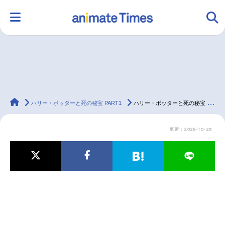
HOME
ランキング
アニメ
声優
animateTimes
ラジオ
みんなの声
グッズ
映画
ハリー・ポッターと死の秘宝 PART1
ハリー・ポッターと死の秘宝 PART1（ハリポタ）／シリーズ第7作｜吹き替え声優・映画・最新情報一覧
更新：2025-10-29
マンガ・ラノベ
ゲーム・アプリ
音楽
コスプレ
2.5次元
配信・Vtuber
トレンド
無料マンガ
最新記事一覧
アニメ記事一覧
声優記事一覧