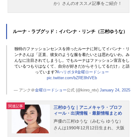
か）さんのオススメ記事をご紹介！
ルーナ・ラブグッド：イバンナ・リンチ（三村ゆうな）
独特のファッションセンスを持ったルーナに対してイバンナ・リ
ンチさんは「正直、彼女のような服を着たいとは思わないわ。み
んなに注目されてしまうし。でもルーナはファッション宣言をし
ているつもりはなくて、自分が好きだからそうしてるだけ」と語
っています?
#ハリポタ
#金曜ロードショー
pic.twitter.com/bZRE8hIVEb
— アンク＠
金曜ロードショー
公式 (@kinro_ntv)
January 24, 2025
関連記事
三村ゆうな｜アニメキャラ・プロフ
ィール・出演情報・最新情報まとめ
声優の三村ゆうな（みむら ゆうな）
さんは1990年12月12日生まれ、大阪
府出身。こちらでは、三村ゆうなさ