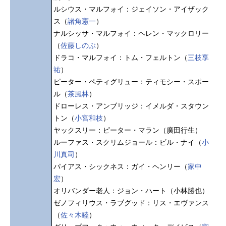
ルシウス・マルフォイ：ジェイソン・アイザック
ス（
諸角憲一
）
ナルシッサ・マルフォイ：ヘレン・マックロリー
（
佐藤しのぶ
）
ドラコ・マルフォイ：トム・フェルトン（
三枝享
祐
）
ピーター・ペティグリュー：ティモシー・スポー
ル（
茶風林
）
ドローレス・アンブリッジ：イメルダ・スタウン
トン（
小宮和枝
）
ヤックスリー：ピーター・マラン（廣田行生）
ルーファス・スクリムジョール：ビル・ナイ（
小
川真司
）
パイアス・シックネス：ガイ・ヘンリー（
家中
宏
）
オリバンダー老人：ジョン・ハート（小林勝也）
ゼノフィリウス・ラブグッド：リス・エヴァンス
（
佐々木睦
）