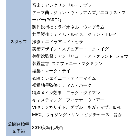
音楽：アレクサンドル・デプラ
テーマ曲：ジョン・ウィリアムズ／ニコラス・フ
ーパー(PART2)
製作総指揮：ライオネル・ウィグラム
共同製作：ティム・ルイス、ジョン・トレイ
スタッフ
撮影：エドゥアルド・セラ
美術デザイン：スチュアート・クレイグ
美術総監督：アンドリュー・アックランド=ショウ
装置監督: ステファニー・マクミラン
編集：マーク・デイ
衣装：ジェイニー・ティーマイム
視覚効果監修：ティム・バーク
特殊メイク効果：ニック・ダドマン
キャスティング：フィオナ・ウィアー
VFX：シネサイト、ダブル・ネガティブ、ILM、
MPC、ライジング・サン・ピクチャーズ、ほか
公開開始年
2010実写化映画
＆季節