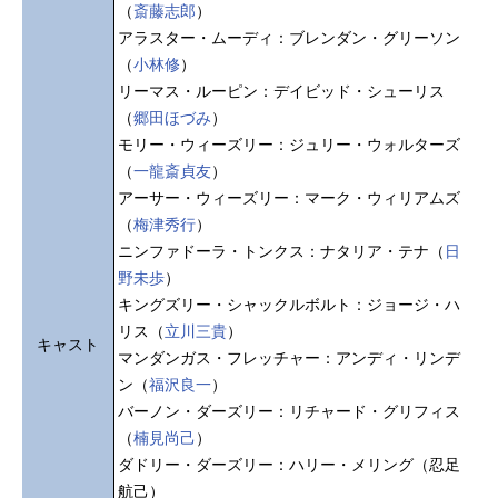
（
斎藤志郎
）
アラスター・ムーディ：ブレンダン・グリーソン
（
小林修
）
リーマス・ルーピン：デイビッド・シューリス
（
郷田ほづみ
）
モリー・ウィーズリー：ジュリー・ウォルターズ
（
一龍斎貞友
）
アーサー・ウィーズリー：マーク・ウィリアムズ
（
梅津秀行
）
ニンファドーラ・トンクス：ナタリア・テナ（
日
野未歩
）
キングズリー・シャックルボルト：ジョージ・ハ
リス（
立川三貴
）
キャスト
マンダンガス・フレッチャー：アンディ・リンデ
ン（
福沢良一
）
バーノン・ダーズリー：リチャード・グリフィス
（
楠見尚己
）
ダドリー・ダーズリー：ハリー・メリング（忍足
航己）