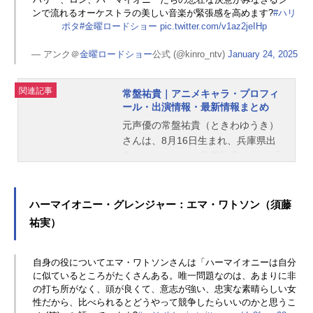
ンで流れるオーケストラの美しい音楽が緊張感を高めます?
#ハリ
ポタ
#金曜ロードショー
pic.twitter.com/v1az2jeIHp
— アンク＠
金曜ロードショー
公式 (@kinro_ntv)
January 24, 2025
関連記事
常盤祐貴｜アニメキャラ・プロフィ
ール・出演情報・最新情報まとめ
元声優の常盤祐貴（ときわゆうき）
さんは、8月16日生まれ、兵庫県出
身。こちらでは、常盤祐貴さんのプ
ロフィールと関連記事を紹介しま
す。
ハーマイオニー・グレンジャー：エマ・ワトソン（須藤
祐実）
自身の役についてエマ・ワトソンさんは「ハーマイオニーは自分
に似ているところがたくさんある。唯一問題なのは、あまりに非
の打ち所がなく、頭が良くて、意志が強い、忠実な素晴らしい女
性だから、比べられるとどうやって競争したらいいのかと思うこ