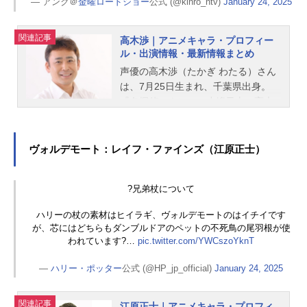
— アンク＠
金曜ロードショー
公式 (@kinro_ntv)
January 24, 2025
関連記事
高木渉｜アニメキャラ・プロフィー
ル・出演情報・最新情報まとめ
声優の高木渉（たかぎ わたる）さん
は、7月25日生まれ、千葉県出身。
『名探偵コナン』の小嶋元太、高木
刑事役をはじめ、『ジョジョの奇妙
な冒険 ダイヤモンドは砕けない』の
虹村億泰役など、人気作品のキャラ
ヴォルデモート：レイフ・ファインズ（江原正士）
クターを多く演じています。こちら
では、高木渉さんのオススメ記事を
?兄弟杖について
ご紹介！
ハリーの杖の素材はヒイラギ、ヴォルデモートのはイチイです
が、芯にはどちらもダンブルドアのペットの不死鳥の尾羽根が使
われています?…
pic.twitter.com/YWCszoYknT
—
ハリー・ポッター
公式 (@HP_jp_official)
January 24, 2025
関連記事
江原正士｜アニメキャラ・プロフィ