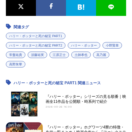
関連タグ
ハリー・ポッターと死の秘宝 PART1
ハリー・ポッターと死の秘宝 PART2
ハリー・ポッター
小野賢章
常盤祐貴
須藤祐実
江原正士
土師孝也
高乃麗
高野朱華
ハリー・ポッターと死の秘宝 PART1 関連ニュース
『ハリー・ポッター』シリーズの見る順番｜映
画全11作品を公開順・時系列で紹介
2026-03-26 16:00
『ハリー・ポッター』ホグワーツ4寮の特徴・