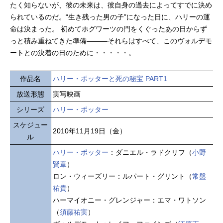
たく知らないが、彼の未来は、彼自身の過去によってすでに決め
られているのだ。“生き残った男の子”になった日に、ハリーの運
命は決まった。 初めてホグワーツの門をくぐったあの日からず
っと積み重ねてきた準備―――それらはすべて、このヴォルデモ
ートとの決着の日のために・・・・・。
作品名
ハリー・ポッターと死の秘宝 PART1
放送形態
実写映画
シリーズ
ハリー・ポッター
スケジュー
2010年11月19日（金）
ル
ハリー・ポッター
：ダニエル・ラドクリフ（
小野
賢章
）
ロン・ウィーズリー：ルパート・グリント（
常盤
祐貴
）
ハーマイオニー・グレンジャー：エマ・ワトソン
（
須藤祐実
）