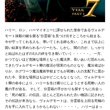
ハリー、ロン、ハーマイオニーに課せられた使命であるヴォルデ
モート抹殺の鍵を握る“分霊箱”を見つけ出すところから始まる。
今や守ってくれる人も、導いてくれる師も失い、これまで以上に
固い結束を求められるハリーたち。しかし、闇の力が、しっかり
と結ばれたはずの3人の絆を引き裂いていく・・・・・。 一方、
かつてないほど危険な場所となった魔法界。長いあいだ恐れられ
てきたヴォルデモート卿の復活が現実のものとなり、魔法省ばか
りか、ホグワーツ魔法魔術学校までもが死喰い人の支配下に置か
れた今、安全な場所はもはやどこにもなくなった。ヴォルデモー
ト卿の命令により、ハリーを生け捕りにしようとする死喰い人の
魔の手が迫る。 そして、分霊箱の手がかりを探すうちに出会っ
た「死の秘宝」の伝説。ほとんど忘れられた古い物語に記された
その伝説が本当なら、ヴォルデモートは、分霊箱を上回る究極の
力を手に入れてしまうかもしれない・・・・・。 ハリーはまっ