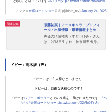
と(笑)」と語っています?
#ハリポタ
pic.twitter.com/dc8fnws08w
— アンク＠
金曜ロードショー
公式 (@kinro_ntv)
January 24, 2025
関連記事
須藤祐実｜アニメキャラ・プロフィ
ール・出演情報・最新情報まとめ
声優の須藤祐実（すどうゆみ）さん
は、2月3日生まれ、神奈川県出身。
こちらでは、須藤祐実さんのプロフ
ィールと関連記事を紹介します。
ドビー：高木渉（声）
ドビーにはご主人様などいません！
ドビーは、自由な妖精なのです！
ドビーは
ハリー・ポッター
とその友達を、助けに来たのです！
#ハ
リポタ
#金曜ロードショー
pic.twitter.com/Q2Vfe93YUn