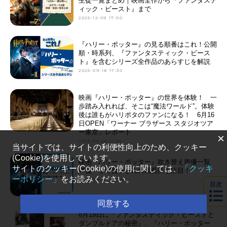
生徒一覧まとめ｜映画全作から『ファンタステ
ィック・ビースト』まで
2025-12-09 17:00
『ハリー・ポッター』の見る順番はこれ！公開
順・時系列、『ファンタスティック・ビース
ト』を含むシリーズ全作品のあらすじを解説
2025-09-18 17:30
映画『ハリー・ポッター』の世界を体験！ 一
歩踏み入れれば、そこは“魔法ワールド”。体験
後は誰もがハリポタのファンになる！ 6月16
日OPEN「ワーナー ブラザース スタジオツア
ー東京」レポート
×
2023-06-14 11:30
当サイトでは、サイトの利便性向上のため、クッキー
(Cookie)を使用しています。
映画『ハリー・ポッター』吹き替え声優一覧
サイトのクッキー(Cookie)の使用に関しては、
「クッキ
声優・小野賢章さんの成長にも注目！
ーポリシー」
をお読みください。
2022-08-17 20:50
目次
同意する
8月19日に『ファンタスティック・ビーストと
ダンブルドアの秘密』、『ハリー・ポッター