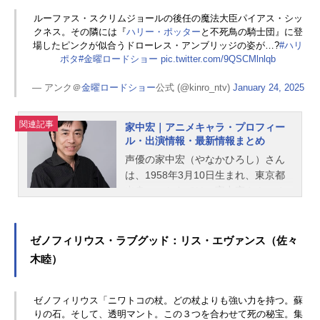
ルーファス・スクリムジョールの後任の魔法大臣パイアス・シッ
クネス。その隣には『
ハリー・ポッター
と不死鳥の騎士団』に登
場したピンクが似合うドローレス・アンブリッジの姿が…?
#ハリ
ポタ
#金曜ロードショー
pic.twitter.com/9QSCMlnlqb
— アンク＠
金曜ロードショー
公式 (@kinro_ntv)
January 24, 2025
関連記事
家中宏｜アニメキャラ・プロフィー
ル・出演情報・最新情報まとめ
声優の家中宏（やなかひろし）さん
は、1958年3月10日生まれ、東京都
出身。こちらでは、家中宏さんのオ
ススメ記事をご紹介！
ゼノフィリウス・ラブグッド：リス・エヴァンス（佐々
木睦）
ゼノフィリウス「ニワトコの杖。どの杖よりも強い力を持つ。蘇
りの石。そして、透明マント。この３つを合わせて死の秘宝。集