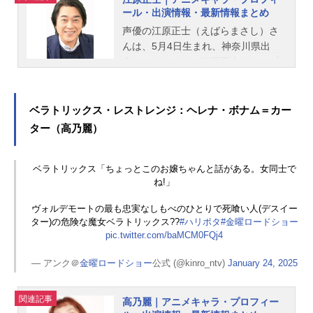
ール・出演情報・最新情報まとめ
声優の江原正士（えばらまさし）さ
んは、5月4日生まれ、神奈川県出
身。こちらでは、江原正士さんのプ
ロフィールと関連記事を紹介しま
す。
ベラトリックス・レストレンジ：ヘレナ・ボナム＝カー
ター（高乃麗）
ベラトリックス「ちょっとこのお嬢ちゃんと話がある。女同士で
ね!」
ヴォルデモートの最も忠実なしもべのひとりで死喰い人(デスイー
ター)の危険な魔女ベラトリックス??
#ハリポタ
#金曜ロードショー
pic.twitter.com/baMCM0FQj4
— アンク＠
金曜ロードショー
公式 (@kinro_ntv)
January 24, 2025
関連記事
高乃麗｜アニメキャラ・プロフィー