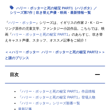
ハリー・ポッターと死の秘宝 PART1（ハリポタ）／
アニメ映画一覧
実写化映画一覧
シリーズ第7作｜吹き替え声優・映画・最新情報一覧
今期アニメ曜日別一覧
『
ハリー・ポッター
』シリーズは、イギリスの作家 J・K・ロー
リング原作の児童文学、ファンタジー小説作品。こちらでは、映
春アニメ
夏アニメ
画『
ハリー・ポッターと死の秘宝 PART1
』のあらすじ、吹き替
えキャスト声優、スタッフ、オススメ記事をご紹介！
秋アニメ
冬アニメ
男性声優/女性声優一覧
＜＜ハリー・ポッター
ハリー・ポッターと死の秘宝 PART2＞＞
と謎のプリンス
FOLLOW US
目次
『ハリー・ポッターと死の秘宝 PART1』作品情報
『ハリー・ポッターと死の秘宝 PART1』登場人物
『ハリー・ポッター』シリーズ順番一覧
最新記事