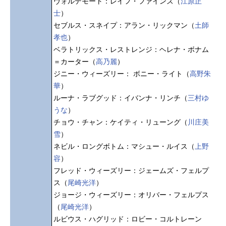
ヴォルデモート：レイフ・ファインズ（
江原正
士
）
セブルス・スネイプ：アラン・リックマン（
土師
孝也
）
ベラトリックス・レストレンジ：ヘレナ・ボナム
＝カーター（
高乃麗
）
ジニー・ウィーズリー： ボニー・ライト（
高野朱
華
）
ルーナ・ラブグッド：イバンナ・リンチ（
三村ゆ
うな
）
チョウ・チャン：ケイティ・リューング（
川庄美
雪
）
ネビル・ロングボトム：マシュー・ルイス（
上野
容
）
フレッド・ウィーズリー：ジェームズ・フェルプ
ス（
尾崎光洋
）
ジョージ・ウィーズリー：オリバー・フェルプス
（
尾崎光洋
）
ルビウス・ハグリッド：ロビー・コルトレーン