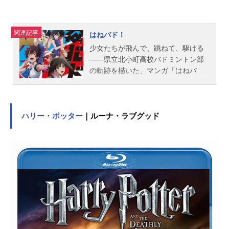
ミネラ：高垣彩陽桜さんご：種田梨
沙緑ヒスイ：雨宮天金剛寺コハク：
田野アサミドクター・マグネス：利
関連記事
はねバド！
根健太朗亜藤ジン太：村瀬迪与ジー
少女たちが飛んで、跳ねて、駆ける
ク・バナ：最上嗣生サイファ：鈴村
――県立北小町高校バドミントン部
健一白銀ゴウカ：ふくまつ進紗白銀
の軌跡を描いた、マンガ「はねバ
ひのこ：井上喜久子白銀リン：潘め
ド！（濱田浩輔／講談社『good!アフ
ぐみ灰野灰二郎：二又一成新田ケ
タヌーン』連載）が待望のアニメ化!!
ン：寺島愛天念ガス：野村大地油屋
運動神経抜群だが、なぜかバドミ
デン助：柳原哲也知丹崎優：三村ゆ
ントンを避ける1年生「羽咲綾乃」。
ハリー・ポッター
｜ルーナ・ラブグッド
うな...
日本一を目指し、日夜練習に明け暮
れる3年生の「荒垣なぎさ」。部を支
える仲間やコーチ、そして個性溢れ
るライバルたち。超高速で舞う羽根
（シャトル）に想いを乗せて、青春
バドミントンストーリー開幕!!作品名
はねバド！放送形態TVアニメスケジ
ュール2018年7月1日（日）～2018年
9月30日（日）TOKYOMXほか話数全
13話キャスト羽咲綾乃：大和田仁美