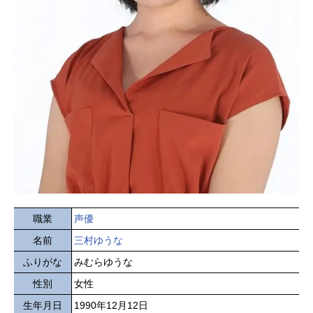
職業
声優
名前
三村ゆうな
ふりがな
みむらゆうな
性別
女性
生年月日
1990年12月12日