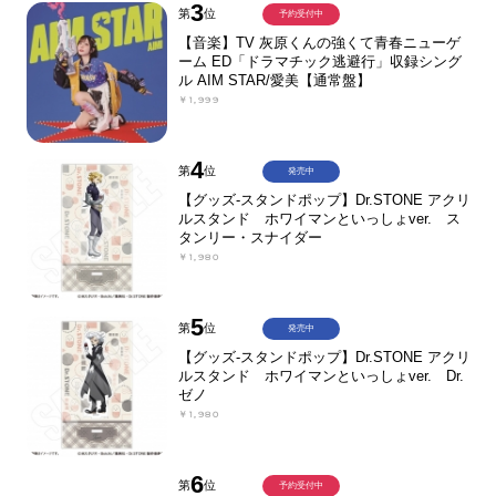
3
第
位
予約受付中
【音楽】TV 灰原くんの強くて青春ニューゲ
ーム ED「ドラマチック逃避行」収録シング
ル AIM STAR/愛美【通常盤】
￥1,999
4
第
位
発売中
【グッズ-スタンドポップ】Dr.STONE アクリ
ルスタンド ホワイマンといっしょver. ス
タンリー・スナイダー
￥1,980
5
第
位
発売中
【グッズ-スタンドポップ】Dr.STONE アクリ
ルスタンド ホワイマンといっしょver. Dr.
ゼノ
￥1,980
6
第
位
予約受付中