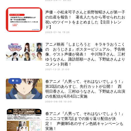
声優・小松未可子さんと前野智昭さんが第一子
の出産を報告！ 著名人たちから寄せられたお
祝いのツイートをまとめました【注目トレン
ド】
2023-01-16 13:25
アニメ映画『しまじろうと キラキラおうこく
の おうじさま』ポスタービジュアル、予告映
像、ゲスト声優が発表！ 中川翔子さん、三村
ゆうなさん、諏訪部順一さん、下野紘さんより
コメント到着！
2021-12-21 21:00
春アニメ『八男って、それはないでしょう！』
66
第10話のあらすじ、先行カットが公開！ 西
明日香さん、三村ゆうなさん、下野紘さん出演
の生配信が6月4日に実施
2020-06-03 10:00
春アニメ『八男って、それはないでしょう！』
ニコニコで第7話までの振り返り配信が決
定！ 声優陣5名のサイン色紙キャンペーンも
実施！