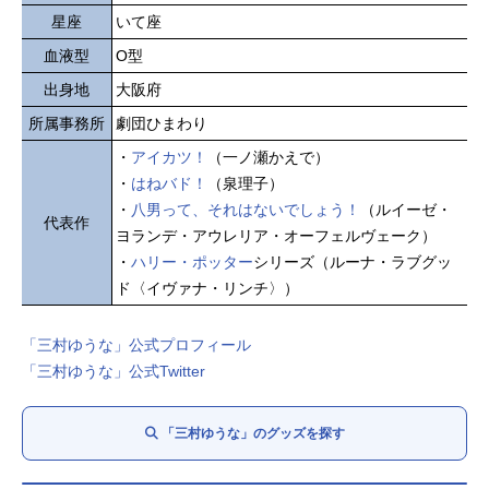
星座
いて座
血液型
O型
出身地
大阪府
所属事務所
劇団ひまわり
・
アイカツ！
（一ノ瀬かえで）
・
はねバド！
（泉理子）
・
八男って、それはないでしょう！
（ルイーゼ・
代表作
ヨランデ・アウレリア・オーフェルヴェーク）
・
ハリー・ポッター
シリーズ（ルーナ・ラブグッ
ド〈イヴァナ・リンチ〉）
「三村ゆうな」公式プロフィール
「三村ゆうな」公式Twitter
「三村ゆうな」のグッズを探す