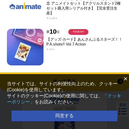
念 アニメイトセット【アクリルスタンド2種
セット購入用シリアル付き】【完全受注生
産】
￥2,684
10
第
位
予約受付中
【グッズ-カード】あんさんぶるスターズ！！
P.A.shots!! Vol.7 Action
￥275
×
すべて見る
当サイトでは、サイトの利便性向上のため、クッキー
(Cookie)を使用しています。
サイトのクッキー(Cookie)の使用に関しては、
「クッキ
ーポリシー」
をお読みください。
目次
同意する