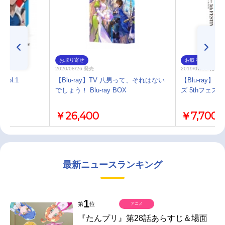
お取り寄せ
お取り寄せ
2020/08/26 発売
2019/07/03 発売
Vol.1
【Blu-ray】TV 八男って、それはない
【Blu-ray
でしょう！ Blu-ray BOX
ズ 5thフェステ
￥26,400
￥7,700
最新ニュースランキング
1
第
位
アニメ
『たんプリ』第28話あらすじ＆場面