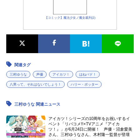
【コミック】魔法少女ノ魔女裁判(2)
関連タグ
三村ゆうな
声優
アイカツ！
はねバド！
八男って、それはないでしょう！
ハリー・ポッター
三村ゆうな 関連ニュース
アイカツ！シリーズの10周年をお祝いするイ
ベント「リバコメ!!×TVアニメ『アイカ
ツ！』」が6月24日に開催！ 声優・沼倉愛美
さん、三村ゆうなさん、木村隆一監督が登壇
2023-04-17 20:30