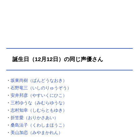
れる人生の始まりに過ぎなかった―
―作品名八男って、それはないでし
ょう！放送形態TVアニメスケジュー
ル2020年4月2日（木）～2020年6月
18日（木）AT-Xほか話数全12話キャ
ストヴェンデリン：榎木淳弥エリー
ゼ：西明日香イーナ：小松未可子ル
イーゼ：三村ゆうなヴィルマ：M・
誕生日（12月12日）の同じ声優さん
A・Oエルヴィン：下野紘ローデリ
ヒ：高塚智人クルト：杉田智和アマ
ーリエ：ゆかなヴェンデリン（幼
・
坂東尚樹（ばんどうなおき）
年）：石上静香アルフレッド：浪川
・
石野竜三（いしのりゅうぞう）
大輔ブランターク：屋良有作アーム
・
安井邦彦（やすいくにひこ）
ストロング：山根雅史スタッフ原
作：Y.A（MFブックス／KADOKAWA
・
三村ゆうな（みむらゆうな）
刊）キャラクター原案：藤ちょこ監
・
志村知幸（しむらともゆき）
督：三浦辰夫シリーズ構成：宮本武
・
折笠愛（おりかさあい）
史キャラクターデザイン：田辺謙司
・
桑島法子（くわしまほうこ）
音響監督：菊地晃一音響制作：グル
・
美山加恋（みやまかれん）
ーヴ効果：...