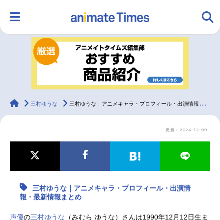
HOME
ランキング
アニメ
声優
ラジオ
みんなの声
グッズ
映画
animateTimes
三村ゆうな
三村ゆうな｜アニメキャラ・プロフィール・出演情報・最新情報まとめ
更新：2024-12-09
マンガ・ラノベ
ゲーム・アプリ
音楽
コスプレ
2.5次元
配信・Vtuber
トレンド
無料マンガ
三村ゆうな｜アニメキャラ・プロフィール・出演情
最新記事一覧
報・最新情報まとめ
アニメ記事一覧
声優記事一覧
声優
の
三村ゆうな
（みむら ゆうな）さんは1990年12月12日生ま