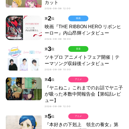
カット
2026-08-08 12:00
2
第
位
映画
映画『THE RIBBON HERO リボンヒ
ーロー』内山昂輝インタビュー
2026-08-08 18:00
3
第
位
音楽
ツキプロ アニメイトフェア開催｜テ
ーマソング収録後インタビュー
2026-08-08 10:00
4
第
位
アニメ
『ヤニねこ』これまでのお話でヤニ子
が吸った本数中間報告会【第6話レビ
ュー】
2026-08-08 12:00
5
第
位
アニメ
『本好きの下剋上 領主の養女』第