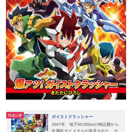
アイドルいちごの、明るく元気なア
イドル活動が幕を開ける……!作品名
アイカツ！放送形態TVアニメスケジ
ュール2012年10月8日（月）〜2013
年9月26日（木）テレビ東京ほか話数
全50話キャスト星宮いちご：諸星す
みれ霧矢あおい：田所あずさ紫吹
蘭：大橋彩香有栖川おとめ：黒沢と
もよ藤堂ユリカ：沼倉愛美北大路さ
くら：安野希世乃一ノ瀬かえで：三
村ゆうな神崎美月：寿美菜子星宮り
んご：能登麻美子星宮らいち：瀬戸
麻沙美光石織姫：松谷彼哉ジョニー
別府：保村真スタッフ原作：サンラ
イズ制作：サンライズ（BNPicture
s）原案：バンダイ監督：木村隆一シ
リーズ構成：加藤陽一キャラクター
デザイン：やぐちひろこ美術監督：
関連記事
ガイストクラッシャー
大貫雄司色彩設計：大塚眞純ＣＧデ
2047年、地下50,000mの神話層から
ィレクター：谷口顕也撮影監督：...
金属鉱ガイメタルが発見された。ガ