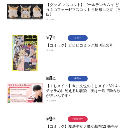
【グッズ-マスコット】ゴールデンカムイ ど
うぶつフォーゼマスコット 4.尾形百之助【再
販】
￥1,980
7
第
位
発売中
【コミック】ビビビコミック創刊記念号
￥935
8
第
位
発売中
【くじメイト】今井文也のくじメイトVol.4～
チャラめに見える幼馴染、実は一途で独占欲
が強いんです～
￥1,100
9
第
位
予約受付中
【コミック】魔法少女ノ魔女裁判(2) 発売記