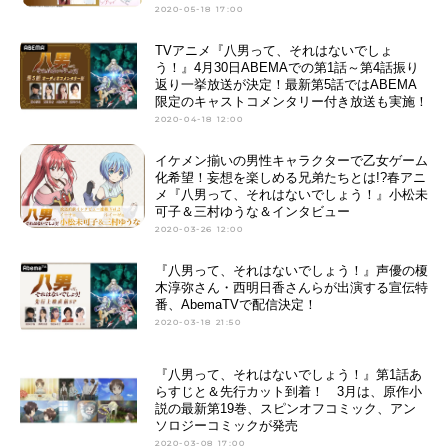
2020-05-18 17:00
TVアニメ『八男って、それはないでしょ
う！』4月30日ABEMAでの第1話～第4話振り
返り一挙放送が決定！最新第5話ではABEMA
限定のキャストコメンタリー付き放送も実施！
2020-04-18 12:00
イケメン揃いの男性キャラクターで乙女ゲーム
化希望！妄想を楽しめる兄弟たちとは!?春アニ
メ『八男って、それはないでしょう！』小松未
可子＆三村ゆうな＆インタビュー
2020-03-26 12:00
『八男って、それはないでしょう！』声優の榎
木淳弥さん・西明日香さんらが出演する宣伝特
番、AbemaTVで配信決定！
2020-03-18 21:50
『八男って、それはないでしょう！』第1話あ
らすじと＆先行カット到着！ 3月は、原作小
説の最新第19巻、スピンオフコミック、アン
ソロジーコミックが発売
2020-03-08 17:00