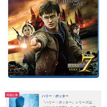
荒垣なぎさ：島袋美由利泉理子：三
村ゆうな藤沢エレナ：小原好美コニ
ー・クリステンセン：伊瀬茉莉也志
波姫唯華：茅野愛衣芹ヶ谷薫子：下
田麻美石澤望：櫻庭有紗立花健太
郎：岡本信彦太郎丸美也子：小松未
可子羽咲有千夏：大原さやかスタッ
フ原作：濱田浩輔（講談社『good!ア
フタヌーン』連載）監督：江崎慎平
シリーズ構成：岸本卓キャラクター
デザイン・総作画監督：木村智総作
画監督：飯野まこと美術監督：井上
一宏（草薙）色彩設計：辻田邦夫
※「辻」の漢字は１点しんにょうに
なります。撮影監督：野澤圭輔（...
関連記事
ハリー・ポッター
『ハリー・ポッター』シリーズは、