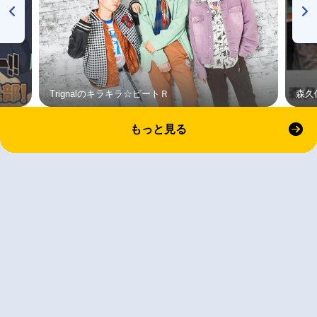
Trignalのキラキラ☆ビートＲ
森久
もっと見る