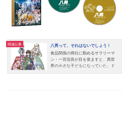
関連記事
八男って、それはないでしょう！
食品関係の商社に勤めるサラリーマ
ン・一宮信吾が目を覚ますと、異世
界の小さな子どもになっていた。ド
田舎の貧乏貴族の八男・ヴェンデリ
ン（５歳）となった彼は、領地も継
げず、先も見えない手詰まりの境遇
の中、魔法の才能に恵まれたという
一点を突破口に独立を目指す。やが
て12歳となり、冒険者予備校の特待
生となったヴェンデリンは、ある事
件を解決した功績により、貴族とし
て身を立てることとなる。だがそれ
は、貴族社会のしがらみに振り回さ