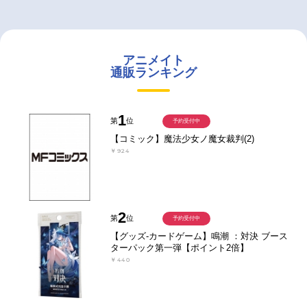
アニメイト
通販ランキング
1
第
位
予約受付中
【コミック】魔法少女ノ魔女裁判(2)
￥924
2
第
位
予約受付中
【グッズ-カードゲーム】鳴潮 ：対決 ブース
ターパック第一弾【ポイント2倍】
￥440