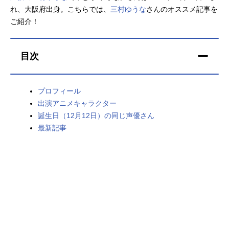
れ、大阪府出身。こちらでは、
三村ゆうな
さんのオススメ記事を
アニメ映画一覧
実写化映画一覧
ご紹介！
今期アニメ曜日別一覧
目次
春アニメ
夏アニメ
秋アニメ
冬アニメ
プロフィール
出演アニメキャラクター
男性声優/女性声優一覧
誕生日（12月12日）の同じ声優さん
最新記事
FOLLOW US