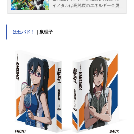
イメタルは高純度のエネルギー金属
であり、新エネルギー資源の発見と
ばかりに世界中で採掘が行われるよ
うになった。しかし2055年、全身を
ガイメタルで覆われている金属生命
はねバド！
｜泉理子
体「ガイスト」が出現し、人々を襲
い始めた。「ガイスト」の脅威に対
抗する為に、人類は世界の科学力を
集結させた超国家ガイスト対策組織
「ガイストクラッシャーギャリソ
ン」（通称GCG）を設置した。「ガ
イスト」と人類の激しく熱い戦いの
始まりである。作品名ガイストクラ
ッシャー放送形態TVアニメスケジュ
ール2013年10月2日（水）～2014年
6月18日（水）テレビ東京ほか話数全
36話キャスト白銀レッカ：山下大輝
金剛寺ハヤト：井口祐一真銅クラ
マ：高瀬泰幸シレン・クォーツハー
ト：古川慎ボルカン：小西克幸蛍ル