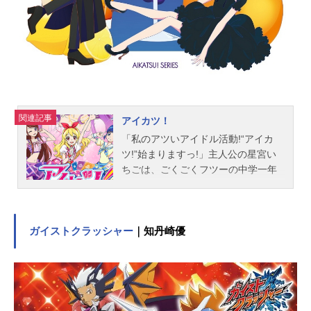
関連記事
アイカツ！
「私のアツいアイドル活動!“アイカ
ツ!”始まりますっ!」主人公の星宮い
ちごは、ごくごくフツーの中学一年
生の女の子。ところが、親友のあお
いに誘われてアイドル養成の名門
校“スターライト学園”に編入したこと
で、いちごをとりまく世界がガラリ
ガイストクラッシャー
｜知丹崎優
と変わってしまう。さまざまなライ
バルたちと出会い、アイドルとして
の心得を学びながら、いちごはアイ
カツカードを使って数々のオーディ
ションに挑戦していくことに。新人