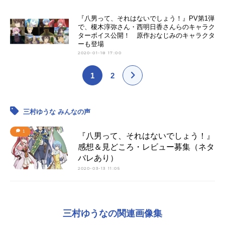
『八男って、それはないでしょう！』PV第1弾
で、榎木淳弥さん・西明日香さんらのキャラク
ターボイス公開！ 原作おなじみのキャラクタ
ーも登場
2020-01-18 17:00
1
2
三村ゆうな みんなの声
1
『八男って、それはないでしょう！』
感想＆見どころ・レビュー募集（ネタ
バレあり）
2020-03-13 11:05
三村ゆうなの関連画像集