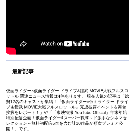
最新記事
仮面ライダー×仮面ライダー ドライブ&鎧武 MOVIE大戦フルスロ
ットル 関連ニュース情報は4件あります。 現在人気の記事は「総
勢12名のキャストが集結！『仮面ライダー×仮面ライダー ドライ
ブ＆鎧武 MOVIE大戦フルスロットル』完成披露イベント＆舞台
挨拶をレポート！」や「「東映特撮 YouTube Official」年末年始
特別配信企画！仮面ライダー&スーパー戦隊～ド派手なシネマセ
レクション～無料初配信5本を含む計10作品が順次プレミア公
開！」です。