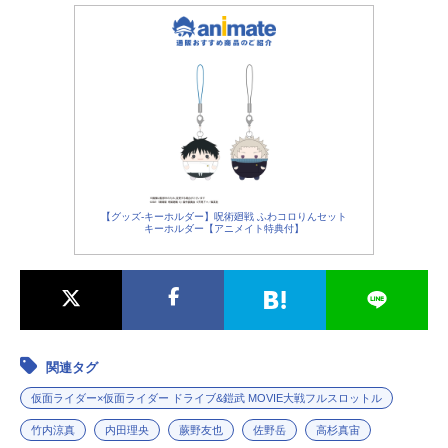
【グッズ-キーホルダー】呪術廻戦 ふわコロりんセット
キーホルダー【アニメイト特典付】
関連タグ
仮面ライダー×仮面ライダー ドライブ&鎧武 MOVIE大戦フルスロットル
竹内涼真
内田理央
蕨野友也
佐野岳
高杉真宙