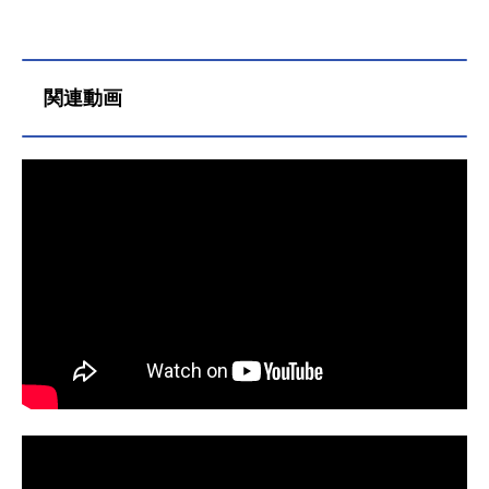
／仮面ライダー斬月：久保田悠来シ
めロイミュードに立ち向かう。作品
ド：波岡一喜DJサガラ：山口智充ナ
名仮面ライダードライブ放送形態特
レーション：大塚芳忠スタッフ原
撮シリーズ仮面ライダースケジュー
作：石ノ森章太郎脚本：虚淵玄監
ル2014年10月5日（日）～2015年9
関連動画
督：田﨑竜太プロデューサー：佐々
月27日（日）テレビ朝日系列にて話
木基 武部直美 望月卓 菅野あゆ
数全48話キャスト泊進ノ介／仮面ラ
み制作：テレビ朝日 東映 ADK主
イダードライブ：竹内涼真詩島霧
題歌主題歌：「JUSTLIVEMORE」鎧
子：内田理央チェイス：上遠野太洸
武乃風(C)2013石森プロ・テレビ朝
詩島剛／仮面ライダーマッハ：稲葉
日・ADK・東映『仮面ライダー鎧
友沢神りんな：吉井怜西城究：浜野
武』公式サイト 「仮面ライダー鎧
謙太追田現八郎：井俣太良ブレン：
武」のグッズを探す動画配信情報【P
松島庄汰ハート：蕨野友也メディッ
R】※...
ク：馬場ふみか本願寺純：片岡鶴太
郎蛮野天十郎：森田成一ベルトさ
ん：クリス・ペプラー（声）スタッ
フ原作：石ノ森章太郎プロデュー
ス：佐々木基 大森敬仁 望月卓ス
ーパーバイザー：小野寺章脚本：
三...