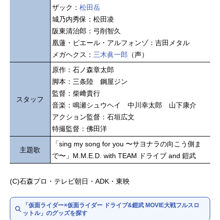
ザック：
松田岳
城乃内秀保：松田凌
阪東清治郎：弓削智久
凰蓮・ピエール・アルフォンゾ：吉田メタル
メガヘクス：
三木眞一郎
（声）
原作：石ノ森章太郎
脚本：三条陸 鋼屋ジン
監督：柴﨑貴行
スタッフ
音楽：鳴瀬シュウヘイ 中川幸太郎 山下康介
アクション監督：石垣広文
特撮監督：佛田洋
「sing my song for you 〜サヨナラの向こう側ま
主題歌
で〜」M.M.E.D. with TEAM ドライブ and 鎧武
(C)石森プロ・テレビ朝日・ADK・東映
「仮面ライダー×仮面ライダー ドライブ&鎧武 MOVIE大戦フルスロ
ットル」のグッズを探す