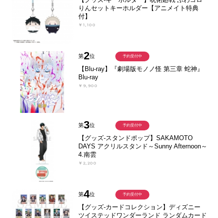
りんセットキーホルダー【アニメイト特典
付】
￥1,100
2
第
位
予約受付中
【Blu-ray】『劇場版モノノ怪 第三章 蛇神』
Blu-ray
￥9,900
3
第
位
予約受付中
【グッズ-スタンドポップ】SAKAMOTO
DAYS アクリルスタンド～Sunny Afternoon～
4.南雲
￥2,200
4
第
位
予約受付中
【グッズ-カードコレクション】ディズニー
ツイステッドワンダーランド ランダムカード