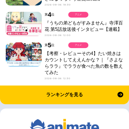
2026-08-06 18:30
4
第
位
アニメ
『うちの弟どもがすみません』寺澤百
花 第5話放送後インタビュー【連載】
2026-08-06 12:00
5
第
位
アニメ
【考察・レビューその4】たい焼きは
カウントしてええんかな？｜『さよな
らララ』でララが食べた魚の数を数え
てみた
2026-08-06 12:30
ランキングを見る