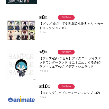
8
第
位
予約受付中
【グッズ-食品】刀剣乱舞ONLINE クリアカー
ドコレクションガム
￥220
9
第
位
予約受付中
【グッズ-ぬいぐるみ】ディズニー ツイステ
ッドワンダーランド ミニミニぬいぐるみ(ク
ラブ・ウェアver.) イデア・シュラウド
￥2,500
10
第
位
予約受付中
【コミック】セブンティーンシロップス(2)
￥924