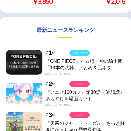
￥3,850
￥2,016
最新ニュースランキング
1
第
位
マンガ・ラノベ
『ONE PIECE』イム様・神の騎士団
「19本の武器」まとめ＆元ネタ
2026-08-06 16:30
2
第
位
アニメ
『アニメ100カノ』第30話（3期6話）
あらすじ＆場面カット
2026-08-06 18:55
3
第
位
アニメ
『天幕のジャードゥーガル』もっと好
きになっちゃう歴史豆知識