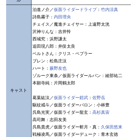
泊進ノ介／
仮面ライダードライブ
：
竹内涼真
詩島霧子：
内田理央
チェイス／魔進チェイサー：上遠野太洸
沢神りんな：吉井怜
西城究：浜野謙太
追田現八郎：井俣太良
ベルトさん：クリス・ペプラー
ブレン：松島庄汰
ハート：
蕨野友也
ゾルーク東条／仮面ライダールパン：綾部祐二
本願寺純：片岡鶴太郎
キャスト
葛葉紘汰／
仮面ライダー鎧武
：
佐野岳
駆紋戒斗／仮面ライダーバロン：小林豊
呉島光実／仮面ライダー龍玄：
高杉真宙
高司舞：志田友美
呉島貴虎／仮面ライダー斬月・真：
久保田悠来
戦極凌馬／仮面ライダーデューク：青木玄徳