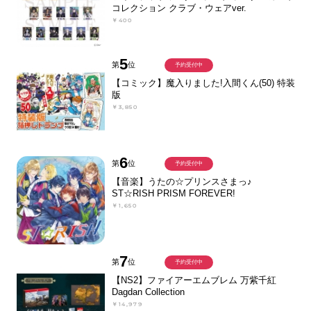
コレクション クラブ・ウェアver.
￥400
5
第
位
予約受付中
【コミック】魔入りました!入間くん(50) 特装
版
￥3,850
6
第
位
予約受付中
【音楽】うたの☆プリンスさまっ♪
ST☆RISH PRISM FOREVER!
￥1,650
7
第
位
予約受付中
【NS2】ファイアーエムブレム 万紫千紅
Dagdan Collection
￥14,979