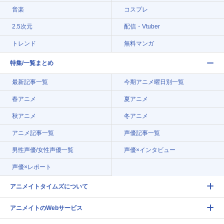
音楽
コスプレ
2.5次元
配信・Vtuber
トレンド
無料マンガ
特集/一覧まとめ
最新記事一覧
今期アニメ曜日別一覧
春アニメ
夏アニメ
秋アニメ
冬アニメ
アニメ記事一覧
声優記事一覧
男性声優/女性声優一覧
声優×インタビュー
声優×レポート
アニメイトタイムズについて
アニメイトのWebサービス