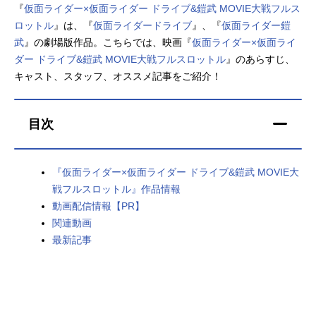
『
仮面ライダー×仮面ライダー ドライブ&鎧武 MOVIE大戦フルス
アニメ映画一覧
実写化映画一覧
ロットル
』は、『
仮面ライダードライブ
』、『
仮面ライダー鎧
武
』の劇場版作品。こちらでは、映画『
仮面ライダー×仮面ライ
今期アニメ曜日別一覧
ダー ドライブ&鎧武 MOVIE大戦フルスロットル
』のあらすじ、
キャスト、スタッフ、オススメ記事をご紹介！
春アニメ
夏アニメ
秋アニメ
冬アニメ
目次
男性声優/女性声優一覧
『仮面ライダー×仮面ライダー ドライブ&鎧武 MOVIE大
FOLLOW US
戦フルスロットル』作品情報
動画配信情報【PR】
関連動画
最新記事