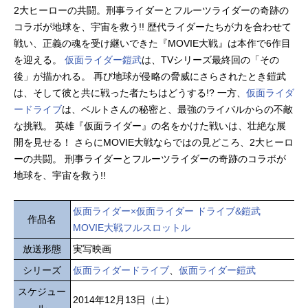
2大ヒーローの共闘。刑事ライダーとフルーツライダーの奇跡の
コラボが地球を、宇宙を救う!! 歴代ライダーたちが力を合わせて
戦い、正義の魂を受け継いできた『MOVIE大戦』は本作で6作目
を迎える。
仮面ライダー鎧武
は、TVシリーズ最終回の「その
後」が描かれる。 再び地球が侵略の脅威にさらされたとき鎧武
は、そして彼と共に戦った者たちはどうする!? 一方、
仮面ライダ
ードライブ
は、ベルトさんの秘密と、最強のライバルからの不敵
な挑戦。 英雄『仮面ライダー』の名をかけた戦いは、壮絶な展
開を見せる！ さらにMOVIE大戦ならではの見どころ、2大ヒーロ
ーの共闘。 刑事ライダーとフルーツライダーの奇跡のコラボが
地球を、宇宙を救う!!
仮面ライダー×仮面ライダー ドライブ&鎧武
作品名
MOVIE大戦フルスロットル
放送形態
実写映画
シリーズ
仮面ライダードライブ
、
仮面ライダー鎧武
スケジュー
2014年12月13日（土）
ル