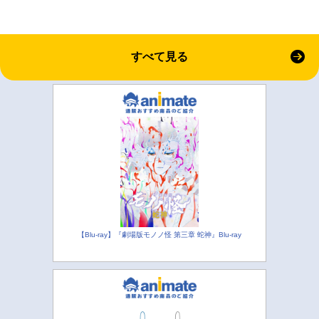
すべて見る
【Blu-ray】『劇場版モノノ怪 第三章 蛇神』Blu-ray