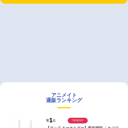
アニメイト
通販ランキング
1
第
位
予約受付中
【グッズ-キーホルダー】呪術廻戦 ふわコロ