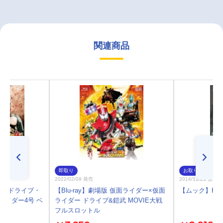
関連商品
即取り
お取り寄せ
2022/02/09 発売
2014/11/21 発売
ダードライブ・
【Blu-ray】劇場版 仮面ライダー×仮面
【ムック】HERO 
ライダー4号 ベ
ライダー ドライブ&鎧武 MOVIE大戦
付
フルスロットル