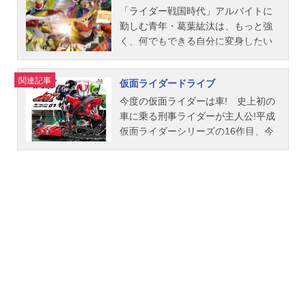
「ライダー戦国時代」アルバイトに
勤しむ青年・葛葉紘汰は、もっと強
く、何でもできる自分に変身したい
と思い悩んでいた。そんな折、謎の
変身ベルトを拾い、アーマードライ
関連記事
仮面ライダードライブ
ダー鎧武へと変身する力を入手。空
間の裂け目から現れる異世界の怪生
今度の仮面ライダーは車! 史上初の
物「インベス」から人々を守るため
車に乗る刑事ライダーが主人公!平成
に戦い始める……。アーマードライ
仮面ライダーシリーズの16作目、今
ダー同士のバトル、異種族との出会
度のライダーは史上初のバイクに乗
い、やがて戦いは二人の男の一騎打
らない、車に乗る刑事ライダー! そ
ちへと収束していく。作品名仮面ラ
の名も仮面ライダードライブ。人工
イダー鎧武放送形態特撮シリーズ仮
生命体ロイミュードが引き起こす人
面ライダースケジュール2013年10月
類に対する破壊活動『グローバル・
6日（日）～2014年9月28日（日）テ
フリーズ』と呼ばれる事件が次々と
レビ朝日ほか話数全47話キャスト葛
発生した。警視庁・特殊状況下事件
葉紘汰／仮面ライダー鎧武：佐野岳
捜査課(通称:特状課)に所属する泊進
駆紋戒斗／仮面ライダーバロン：小
ノ介がしゃべる車トライドロンの車
林豊呉島光実／仮面ライダー龍玄：
内で出会ったベルトの力で仮面ライ
高杉真宙高司舞：志田友美呉島貴虎
ダードライブに変身!怪事件解決のた