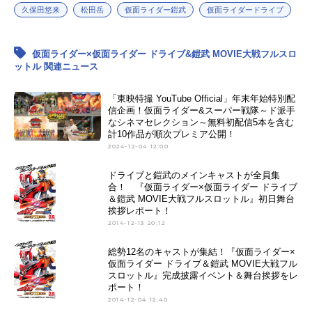
久保田悠来
松田岳
仮面ライダー鎧武
仮面ライダードライブ
仮面ライダー×仮面ライダー ドライブ&鎧武 MOVIE大戦フルスロ
ットル 関連ニュース
「東映特撮 YouTube Official」年末年始特別配
信企画！仮面ライダー&スーパー戦隊～ド派手
なシネマセレクション～無料初配信5本を含む
計10作品が順次プレミア公開！
2024-12-04 12:00
ドライブと鎧武のメインキャストが全員集
合！ 『仮面ライダー×仮面ライダー ドライブ
＆鎧武 MOVIE大戦フルスロットル』初日舞台
挨拶レポート！
2014-12-13 20:12
総勢12名のキャストが集結！『仮面ライダー×
仮面ライダー ドライブ＆鎧武 MOVIE大戦フル
スロットル』完成披露イベント＆舞台挨拶をレ
ポート！
2014-12-04 12:40