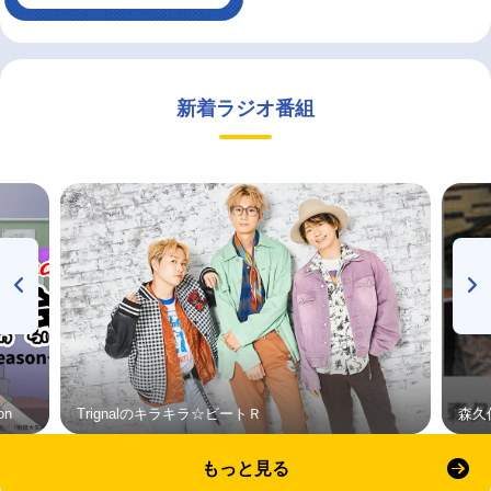
新着ラジオ番組
on
Trignalのキラキラ☆ビートＲ
森久
もっと見る