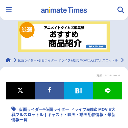
HOME
ランキング
アニメ
声優
ラジオ
みんなの声
グッズ
映画
animateTimes
仮面ライダー×仮面ライダー ドライブ&鎧武 MOVIE大戦フルスロットル
仮
更新：2025-10-29
マンガ・ラノベ
ゲーム・アプリ
音楽
コスプレ
2.5次元
配信・Vtuber
トレンド
無料マンガ
仮面ライダー×仮面ライダー ドライブ&鎧武 MOVIE大
最新記事一覧
戦フルスロットル｜キャスト・映画・動画配信情報・最新
情報一覧
アニメ記事一覧
声優記事一覧