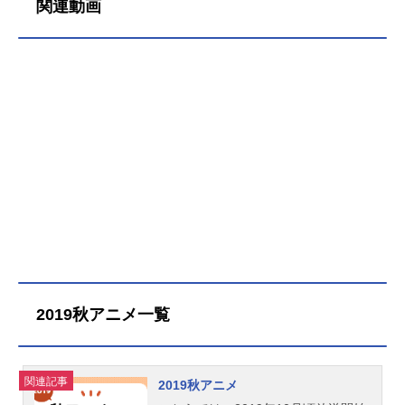
関連動画
で発売中です。 更新：2021/12/18
ノー・ガンズ・ライフ出版社：集英
社レーベル：ヤングジャンプコミッ
クス著者：カラスマタスク最新刊（1
3巻）発売日：2021/12/17価格：693
円(税込)アニメイト通販での購入はこ
ちら全巻まとめセット（1～12巻）ア
ニメイト通販での購入はこちら
2019秋アニメ一覧
関連記事
2019秋アニメ