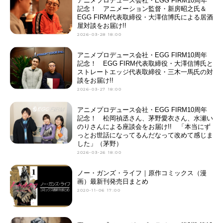
アニメプロデュース会社・EGG FIRM10周年
記念！ アニメーション監督・新房昭之氏＆
EGG FIRM代表取締役・大澤信博氏による居酒
屋対談をお届け!!
2026-03-28 18:00
アニメプロデュース会社・EGG FIRM10周年
記念！ EGG FIRM代表取締役・大澤信博氏と
ストレートエッジ代表取締役・三木一馬氏の対
談をお届け!!
2026-03-27 18:00
アニメプロデュース会社・EGG FIRM10周年
記念！ 松岡禎丞さん、茅野愛衣さん、水瀬い
のりさんによる座談会をお届け!! 「本当にず
っとお世話になってるんだなって改めて感じま
した」（茅野）
2026-03-26 18:00
ノー・ガンズ・ライフ｜原作コミックス（漫
画）最新刊発売日まとめ
2020-11-06 17:00