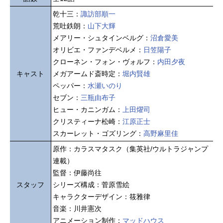
乾十三：
諏訪部順一
荒吐鉄朗：
山下大輝
メアリー・シュタインベルグ：
沼倉愛美
オリビエ・ファンデベルメ：
日笠陽子
クローネン・フォン・ヴォルフ：
内田夕夜
キャスト
メガアームド斎時定：
堀内賢雄
ペッパー：
水瀬いのり
セブン：
三瓶由布子
ヒュー・カニンガム：
上田燿司
クリスティーナ松崎：
江原正士
スカーレット・ゴズリング：
高野麻里佳
原作：カラスマタスク（集英社/ウルトラジャンプ
連載）
監督：伊藤尚往
スタッフ
シリーズ構成：菅原雪絵
キャラクターデザイン：筱雅律
音楽：川井憲次
アニメーション制作：
マッドハウス