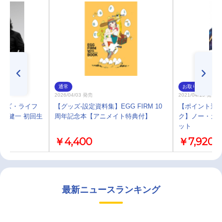
通常
お取り寄せ
2026/04/03 発売
2021/04/19 発売
ガンズ・ライフ
【グッズ-設定資料集】EGG FIRM 10
【ポイント還元
/浅井健一 初回生
周年記念本【アニメイト特典付】
ク】ノー・ガン
ット
￥4,400
￥7,920
最新ニュースランキング