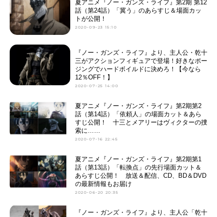
夏アニメ『ノー・ガンズ・ライフ』第2期 第12
話（第24話）「冀う」のあらすじ＆場面カッ
トが公開！
2020-09-23 15:10
『ノー・ガンズ・ライフ』より、主人公・乾十
三がアクションフィギュアで登場！好きなポー
ジングでハードボイルドに決めろ！【今なら
12％OFF！】
2020-07-25 14:00
夏アニメ『ノー・ガンズ・ライフ』第2期第2
話（第14話）「依頼人」の場面カット＆あら
すじ公開！ 十三とメアリーはヴィクターの捜
索に……
2020-07-16 22:45
夏アニメ『ノー・ガンズ・ライフ』第2期第1
話（第13話）「転換点」の先行場面カット＆
あらすじ公開！ 放送＆配信、CD、BD＆DVD
の最新情報もお届け
2020-06-20 20:35
『ノー・ガンズ・ライフ』より、主人公「乾十