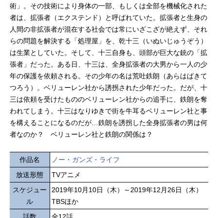
術」。その技術により身体の一部、もしくは全部を機械化された
者は、拡張者（エクステンド）と呼ばれていた。拡張者と生身の
人間の非拡張者が混在する社会では常にいざこざが絶えず、それ
らの問題を解決する「処理屋」を、乾十三（いぬいじゅうぞう）
は生業としていた。そして、十三自身も、頭部が巨大な銃の「拡
張者」だった。ある日、十三は、全身拡張者の大男から一人の少
年の保護を依頼される。その少年の名は荒吐鉄朗（あらはばきて
つろう）。ベリューレン社から誘拐された少年だった。だが、十
三は依頼を受けたもののベリューレン社からの追手に、鉄朗を奪
われてしまう。十三はなりゆきで街を牛耳るベリューレン社と事
を構えることになるのだが…鉄朗を誘拐した全身拡張者の男は何
者なのか？ ベリューレン社と鉄朗の関係は？
作品名
ノー・ガンズ・ライフ
放送形態
TVアニメ
スケジュー
2019年10月10日（木）～2019年12月26日（木）
ル
TBSほか
話数
全12話