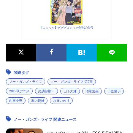
【コミック】ビビビコミック創刊記念号
関連タグ
ノー・ガンズ・ライフ
ノー・ガンズ・ライフ 第2期
2019秋アニメ
諏訪部順一
山下大輝
沼倉愛美
日笠陽子
内田夕夜
堀内賢雄
水瀬いのり
ノー・ガンズ・ライフ 関連ニュース