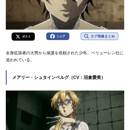
縁が交錯する。ガンスレイブユニッ
トの秘密、ベリューレンの思惑、そ
して、鉄朗の運命も大きく動き始め
る第2期、スタート！作品名ノー・ガ
ンズ・ライフ第2期放送形態TVアニ
メシリーズノー・ガンズ・ライフス
タグ画像まとめ
シェア
ポスト
ケジュール2020年7月9日（木）～20
20年9月24日（木）TBSほか話数全1
全身拡張者の大男から保護を依頼された少年。ベリューレン社に
2話キャスト乾十三：諏訪部順一荒吐
追われている。
鉄朗：山下大輝メアリー・シュタイ
ンベルグ：沼倉愛美オリビエ・ファ
ンデベルメ：日笠陽子クローネン・
メアリー・シュタインベルグ（CV：沼倉愛美）
フォン・ヴォルフ：内田夕夜ヴィク
ター・シュタインベルグ：興津和
幸...