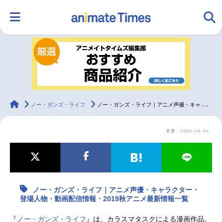
HOME
ランキング
アニメ
声優
ラジオ
みんなの声
グッズ
映画
animateTimes
ノー・ガンズ・ライフ
ノー・ガンズ・ライフ｜アニメ声優・キャラクター・登場人物・動画配信情報・2019秋アニメ最新情報一覧
更新：2025-06-04
マンガ・ラノベ
ゲーム・アプリ
音楽
コスプレ
2.5次元
配信・Vtuber
トレンド
無料マンガ
ノー・ガンズ・ライフ｜アニメ声優・キャラクター・
最新記事一覧
登場人物・動画配信情報・2019秋アニメ最新情報一覧
アニメ記事一覧
声優記事一覧
『
ノー・ガンズ・ライフ
』は、カラスマタスクによる漫画作品。