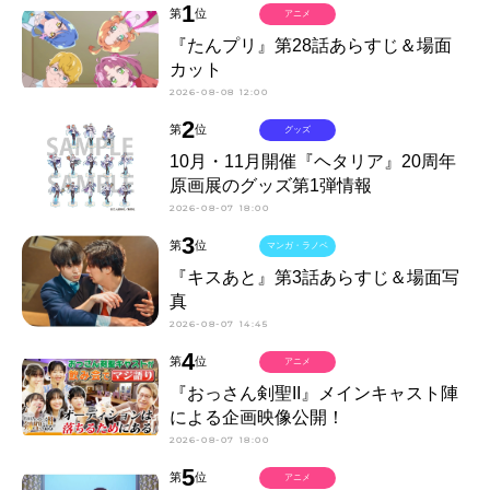
1
第
位
アニメ
『たんプリ』第28話あらすじ＆場面
カット
2026-08-08 12:00
2
第
位
グッズ
10月・11月開催『ヘタリア』20周年
原画展のグッズ第1弾情報
2026-08-07 18:00
3
第
位
マンガ・ラノベ
『キスあと』第3話あらすじ＆場面写
真
2026-08-07 14:45
4
第
位
アニメ
『おっさん剣聖II』メインキャスト陣
による企画映像公開！
2026-08-07 18:00
5
第
位
アニメ