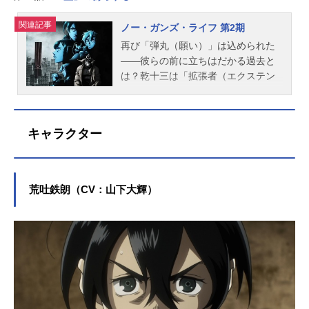
関連記事
ノー・ガンズ・ライフ 第2期
再び「弾丸（願い）」は込められた
――彼らの前に立ちはだかる過去と
は？乾十三は「拡張者（エクステン
ド）」と呼ばれる身体機能拡張処理
を施した者たちがあふれるこの街
で、彼らに関する問題を処理する稼
キャラクター
業を生業にしている。「亡霊」騒ぎ
の解決後、「乾相談所」は落ち着き
を取り戻したかに見えた。だが、突
如何者かに襲撃されてしまう。それ
荒吐鉄朗（CV：山下大輝）
は、反拡張技術を掲げるテロ組織・
スピッツベルゲンだった。彼らに拉
致されたクリスの救出に十三が向か
うと、ヴィクター・シュタインベル
グという男が立ちはだかる。彼こそ
メアリーが行方を追い続けていた彼
女の実兄だった。時を経て、十三、
メアリー、ヴィクター、再び3人の因