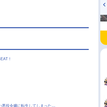
高橋美紀のおんぷの気持ち
TVアニメ『戦隊大失格』
♪ in アニメイトタイムズ
radio 大直会 2nd season
BEAT！
い悪役令嬢に転生してしまった…