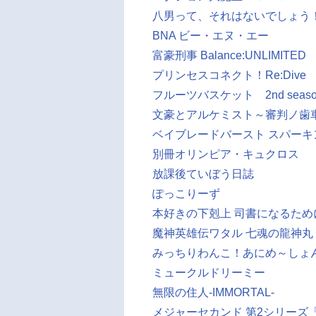
八男って、それはないでしょう
BNA ビー・エヌ・エー
富豪刑事 Balance:UNLIMITED
プリンセスコネクト！Re:Dive
フルーツバスケット 2nd seaso
文豪とアルケミスト～審判ノ歯
ベイブレードバースト スパーキ
別冊オリンピア・キュクロス
放課後ていぼう日誌
ぽっこりーず
本好きの下剋上 司書になるた
魔神英雄伝ワタル 七魂の龍神丸
みっちりわんこ！あにめ～しょ
ミュークルドリーミー
無限の住人-IMMORTAL-
メジャーセカンド 第2シリーズ