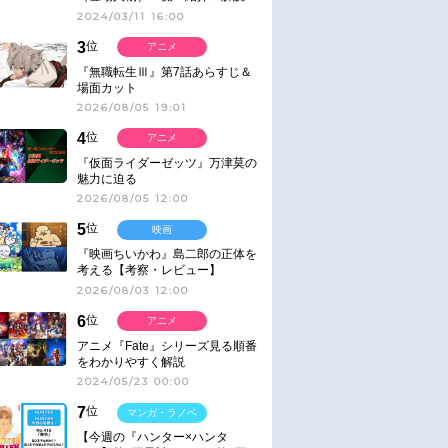
2024/03/11 16:00
3
位
アニメ
『無職転生Ⅲ』第7話あらすじ＆
場面カット
2026/08/05 19:01
4
位
アニメ
『仮面ライダーゼッツ』万津莫の
魅力に迫る
2026/08/05 12:00
5
位
映画
『映画ちいかわ』島二郎の正体を
考える【考察・レビュー】
2026/08/03 12:00
6
位
アニメ
アニメ『Fate』シリーズ見る順番
をわかりやすく解説
2024/05/23 00:00
7
位
マンガ・ラノベ
【今週の『ハンター×ハンタ