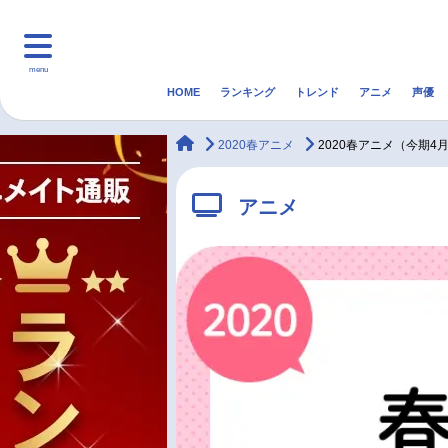
menu
HOME
ランキング
トレンド
アニメ
声優
HOME
ランキング
アニ
animateTimes
2020春アニメ
2020春アニメ（今期
マンガ・ラノベ
ゲーム・アプリ
音楽
アニメ
最新記事一覧
アニメ記事一覧
声優記事一覧