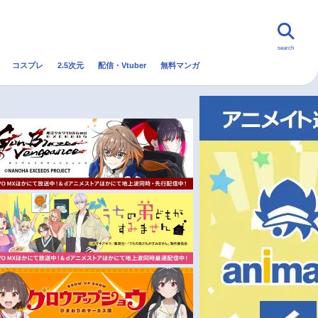
search
コスプレ
2.5次元
配信・Vtuber
無料マンガ
んなの声
グッズ
映画
・Vtuber
トレンド
無料マンガ
秋アニメ
冬アニメ