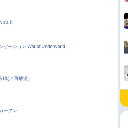
ICLE
ョン War of Underworld
第1期／再放送）
カークン