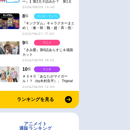
ー』】第2王子詰みか？ 第1王
子と第4王子が対峙「発令」＜
2026/08/03 14:40
No.416＞
8
位
マンガ・ラノベ
『キングダム』キャラクターまと
め｜〈秦・韓・魏・趙・斉・燕〉
2025/08/21 17:00
9
位
アニメ
『きみ愛』第6話あらすじ＆場面
カット
2026/08/05 18:02
10
位
ラジオ
＃３４０「あなたがマイガー
ル！？（by木村良平）」 Trignal
のキラキラ☆ビートＲ
2026/08/05 12:00
ランキングを見る
アニメイト
通販ランキング