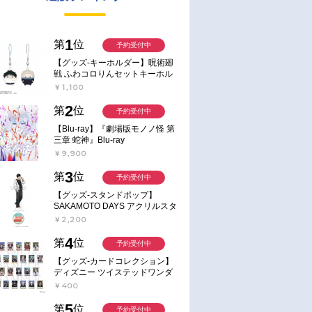
1
第
位
予約受付中
【グッズ-キーホルダー】呪術廻
戦 ふわコロりんセットキーホル
ダー【アニメイト特典付】
￥1,100
2
第
位
予約受付中
【Blu-ray】『劇場版モノノ怪 第
三章 蛇神』Blu-ray
￥9,900
3
第
位
予約受付中
【グッズ-スタンドポップ】
SAKAMOTO DAYS アクリルスタ
ンド～Sunny Afternoon～ 4.南雲
￥2,200
4
第
位
予約受付中
【グッズ-カードコレクション】
ディズニー ツイステッドワンダ
ーランド ランダムカードコレク
￥400
ション クラブ・ウェアver.
5
第
位
予約受付中