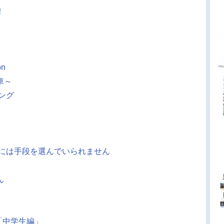
！
n
車～
ング
めには手段を選んでいられません
ん
「中学生編」