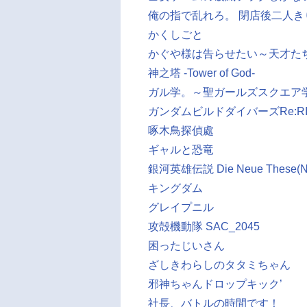
俺の指で乱れろ。 閉店後二人き
かくしごと
かぐや様は告らせたい～天才た
神之塔 -Tower of God-
ガル学。～聖ガールズスクエア
ガンダムビルドダイバーズRe:RISE 
啄木鳥探偵處
ギャルと恐竜
銀河英雄伝説 Die Neue These
キングダム
グレイプニル
攻殻機動隊 SAC_2045
困ったじいさん
ざしきわらしのタタミちゃん
邪神ちゃんドロップキック’
社長、バトルの時間です！