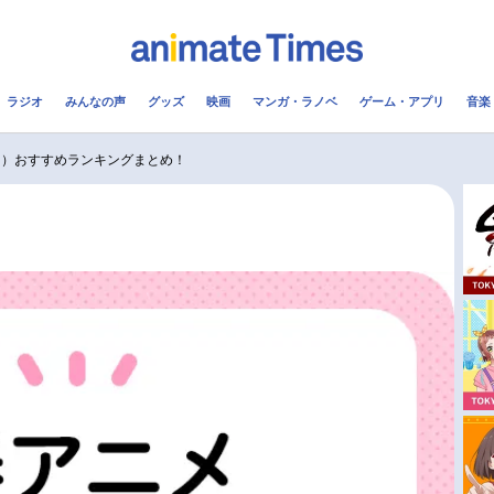
ラジオ
みんなの声
グッズ
映画
マンガ・ラノベ
ゲーム・アプリ
音楽
メ
声優
ラジオ
み
4月）おすすめランキングまとめ！
コスプレ
2.5次元
配信
アニメ映画一覧
今期アニメ曜日別一覧
実写化映画一覧
春アニメ
男性声優/女性声優一覧
夏アニメ
FOLLOW US