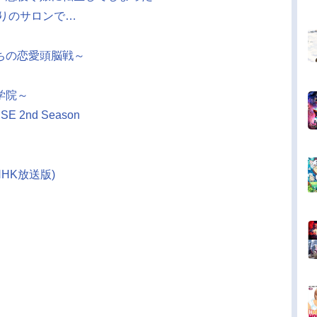
りのサロンで…
ちの恋愛頭脳戦～
学院～
2nd Season
(NHK放送版)