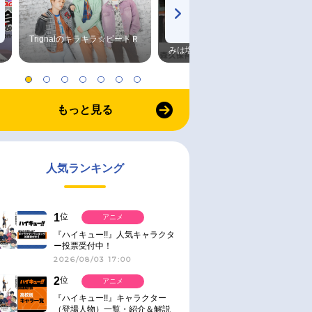
Trignalのキラキラ☆ビートＲ
森久保祥太郎×浪川大輔 つま
みは塩だけ
もっと見る
人気ランキング
1
位
アニメ
『ハイキュー!!』人気キャラクタ
ー投票受付中！
2026/08/03 17:00
2
位
アニメ
『ハイキュー!!』キャラクター
（登場人物）一覧・紹介＆解説