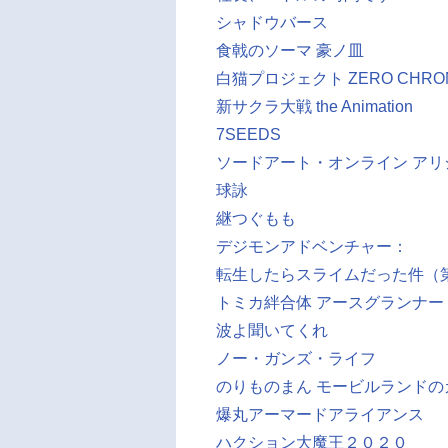
シャドウバース
食戟のソーマ 豪ノ皿
白猫プロジェクト ZERO CHRON
新サクラ大戦 the Animation
7SEEDS
ソードアート・オンライン アリシゼーシ
球詠
継つぐもも
デジモンアドベンチャー：
転生したらスライムだった件（
トミカ絆合体 アースグランナー
波よ聞いてくれ
ノー・ガンズ・ライフ
のりものまん モービルランドの
爆丸アーマードアライアンス
ハクション大魔王２０２０