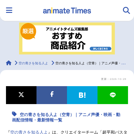
HOME
ランキング
アニメ
声優
ラジオ
みんなの声
グッズ
映画
animateTimes
空の青さを知る人よ
空の青さを知る人よ（空青）｜アニメ声優・映画・動画配信情報・最新情報一覧
更新：2025-10-29
マンガ・ラノベ
ゲーム・アプリ
音楽
コスプレ
2.5次元
配信・Vtuber
トレンド
無料マンガ
空の青さを知る人よ（空青）｜アニメ声優・映画・動
最新記事一覧
画配信情報・最新情報一覧
アニメ記事一覧
声優記事一覧
『
空の青さを知る人よ
』は、クリエイターチーム「超平和バスタ