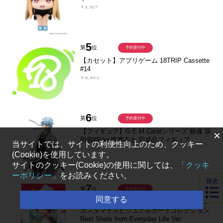
￥3,927
5
第
位
予約受付中
【カセット】アプリゲーム 18TRIP Cassette
#14
￥8,800
6
第
位
予約受付中
【フィギュア】G.E.M.Caratシリーズ 銀魂 坂
×
田銀時Ver.攘夷志士 完成品フィギュア
当サイトでは、サイトの利便性向上のため、クッキー
￥7,480
(Cookie)を使用しています。
サイトのクッキー(Cookie)の使用に関しては、
「クッキ
ーポリシー」
をお読みください。
目次
7
第
位
予約受付中
同意する
【グッズ-カード】うたの☆プリンスさまっ♪
カスタマイズビジュアルカードコレクション
Best Shots from Everyday Life Ver.