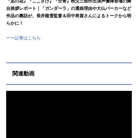
『あの花』『ここさけ』『空青』秩父三部作出演声優陣登壇の舞
台挨拶レポート｜「ガンダーラ」の選曲理由や大仏パーカーなど
作品の裏話が、長井龍雪監督＆田中将賀さんによるトークから明
らかに！
ーー記事はこちら
関連動画