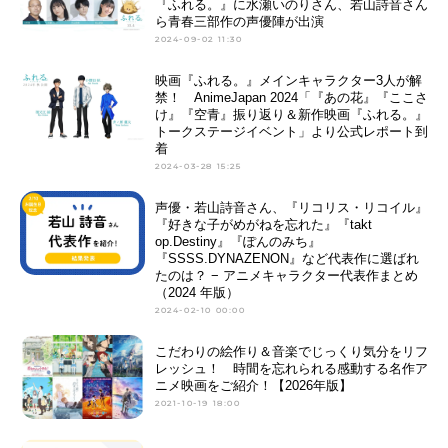
『ふれる。』に水瀬いのりさん、若山詩音さん
ら青春三部作の声優陣が出演
2024-09-02 11:30
映画『ふれる。』メインキャラクター3人が解
禁！ AnimeJapan 2024「『あの花』『ここさ
け』『空青』振り返り＆新作映画『ふれる。』
トークステージイベント」より公式レポート到
着
2024-03-28 15:25
声優・若山詩音さん、『リコリス・リコイル』
『好きな子がめがねを忘れた』『takt
op.Destiny』『ぽんのみち』
『SSSS.DYNAZENON』など代表作に選ばれ
たのは？ − アニメキャラクター代表作まとめ
（2024 年版）
2024-02-10 00:00
こだわりの絵作り＆音楽でじっくり気分をリフ
レッシュ！ 時間を忘れられる感動する名作ア
ニメ映画をご紹介！【2026年版】
2021-10-19 18:00