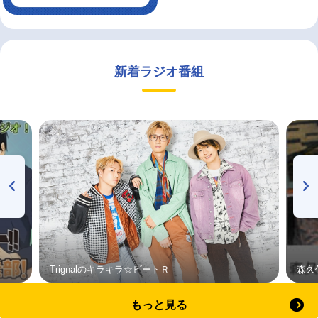
新着ラジオ番組
Trignalのキラキラ☆ビートＲ
森久
もっと見る