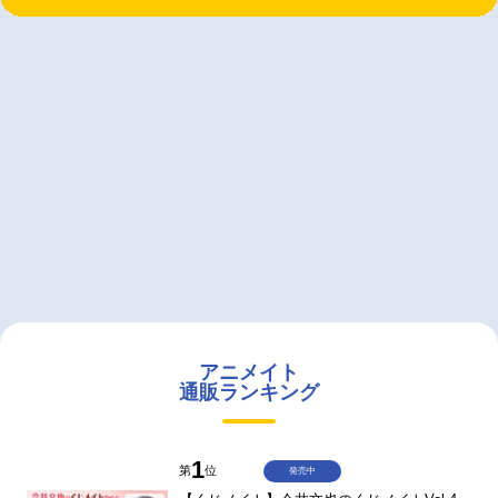
アニメイト
通販ランキング
1
第
位
発売中