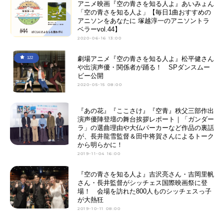
アニメ映画『空の青さを知る人よ』あいみょん
「空の青さを知る人よ」【毎日1曲おすすめの
アニソンをあなたに 塚越淳一のアニソントラ
ベラーvol.44】
2020-06-16 13:00
劇場アニメ『空の青さを知る人よ』松平健さん
122
や出演声優・関係者が踊る！ SPダンスムー
ビー公開
2020-05-15 08:00
『あの花』『ここさけ』『空青』秩父三部作出
演声優陣登壇の舞台挨拶レポート｜「ガンダー
ラ」の選曲理由や大仏パーカーなど作品の裏話
が、長井龍雪監督＆田中将賀さんによるトーク
から明らかに！
2019-11-04 16:00
『空の青さを知る人よ』吉沢亮さん・吉岡里帆
さん・長井監督がシッチェス国際映画祭に登
場！ 会場を訪れた800人ものシッチェスっ子
が大熱狂
2019-10-11 08:00