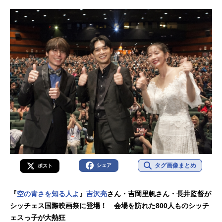
タグ画像まとめ
シェア
ポスト
『
空の青さを知る人よ
』
吉沢亮
さん・吉岡里帆さん・長井監督が
シッチェス国際映画祭に登場！ 会場を訪れた800人ものシッチ
ェスっ子が大熱狂