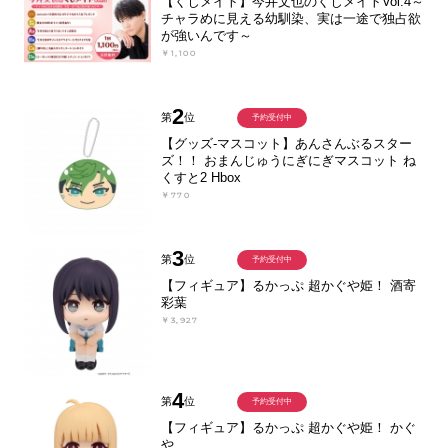
【くじメイト】今井文也のくじメイトVol.4～
チャラめに見える幼馴染、実は一途で独占欲
が強いんです～
￥1,100
2
第
位
予約受付中
【グッズ-マスコット】あんさんぶるスター
ズ！！ おまんじゅうにぎにぎマスコット ね
くすと2 Hbox
￥770
3
第
位
予約受付中
【フィギュア】るかっぷ 超かぐや姫！ 酒寄
彩葉
￥3,927
4
第
位
予約受付中
【フィギュア】るかっぷ 超かぐや姫！ かぐ
や