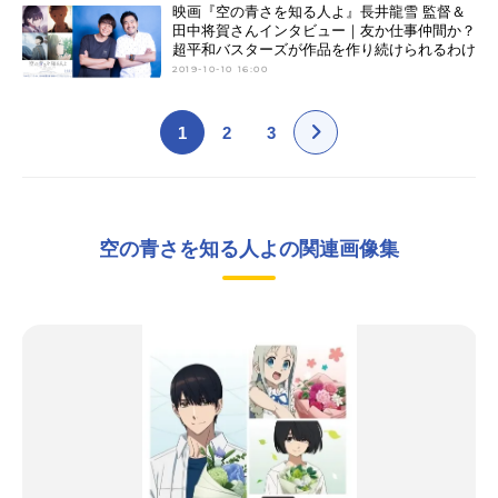
映画『空の青さを知る人よ』長井龍雪 監督＆
田中将賀さんインタビュー｜友か仕事仲間か？
超平和バスターズが作品を作り続けられるわけ
2019-10-10 16:00
1
2
3
空の青さを知る人よの関連画像集