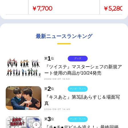
￥7,700
￥5,280
最新ニュースランキング
1
第
位
グッズ
『ツイステ』マスターシェフの新規ア
ート使用の商品が10/24発売
2026-08-07 12:50
2
第
位
マンガ・ラノベ
『キスあと』第3話あらすじ＆場面写
真
2026-08-07 14:45
3
第
位
マンガ・ラノベ
『チ●チ●デビルを追え！』最終回掲