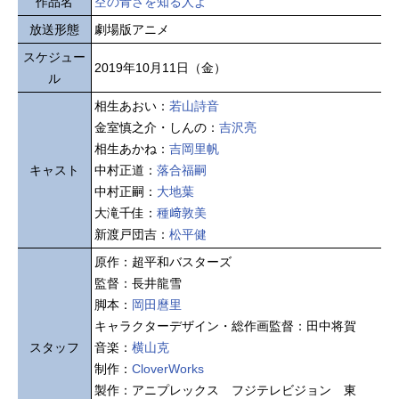
作品名
空の青さを知る人よ
放送形態
劇場版アニメ
スケジュー
2019年10月11日（金）
ル
相生あおい：
若山詩音
金室慎之介・しんの：
吉沢亮
相生あかね：
吉岡里帆
キャスト
中村正道：
落合福嗣
中村正嗣：
大地葉
大滝千佳：
種﨑敦美
新渡戸団吉：
松平健
原作：超平和バスターズ
監督：長井龍雪
脚本：
岡田麿里
キャラクターデザイン・総作画監督：田中将賀
スタッフ
音楽：
横山克
制作：
CloverWorks
製作：アニプレックス フジテレビジョン 東