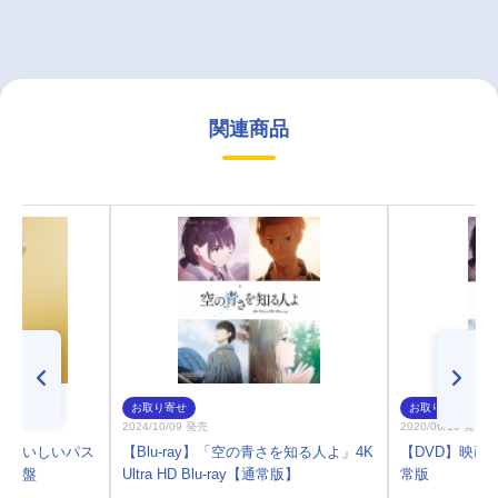
関連商品
お取り寄せ
お取り寄せ
2024/10/09 発売
2020/06/10 発売
/おいしいパス
【Blu-ray】「空の青さを知る人よ」4K
【DVD】映画
限定盤
Ultra HD Blu-ray【通常版】
常版