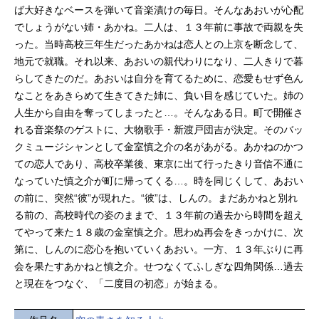
ば大好きなベースを弾いて音楽漬けの毎日。そんなあおいが心配
でしょうがない姉・あかね。二人は、１３年前に事故で両親を失
った。当時高校三年生だったあかねは恋人との上京を断念して、
地元で就職。それ以来、あおいの親代わりになり、二人きりで暮
らしてきたのだ。あおいは自分を育てるために、恋愛もせず色ん
なことをあきらめて生きてきた姉に、負い目を感じていた。姉の
人生から自由を奪ってしまったと…。そんなある日。町で開催さ
れる音楽祭のゲストに、大物歌手・新渡戸団吉が決定。そのバッ
クミュージシャンとして金室慎之介の名があがる。あかねのかつ
ての恋人であり、高校卒業後、東京に出て行ったきり音信不通に
なっていた慎之介が町に帰ってくる…。時を同じくして、あおい
の前に、突然“彼”が現れた。“彼”は、しんの。まだあかねと別れ
る前の、高校時代の姿のままで、１３年前の過去から時間を超え
てやって来た１８歳の金室慎之介。思わぬ再会をきっかけに、次
第に、しんのに恋心を抱いていくあおい。一方、１３年ぶりに再
会を果たすあかねと慎之介。せつなくてふしぎな四角関係…過去
と現在をつなぐ、「二度目の初恋」が始まる。