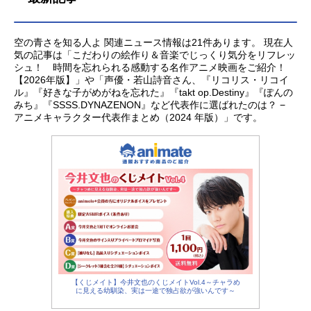
空の青さを知る人よ 関連ニュース情報は21件あります。 現在人
気の記事は「こだわりの絵作り＆音楽でじっくり気分をリフレッ
シュ！ 時間を忘れられる感動する名作アニメ映画をご紹介！
【2026年版】」や「声優・若山詩音さん、『リコリス・リコイ
ル』『好きな子がめがねを忘れた』『takt op.Destiny』『ぽんの
みち』『SSSS.DYNAZENON』など代表作に選ばれたのは？ −
アニメキャラクター代表作まとめ（2024 年版）」です。
【くじメイト】今井文也のくじメイトVol.4～チャラめ
に見える幼馴染、実は一途で独占欲が強いんです～