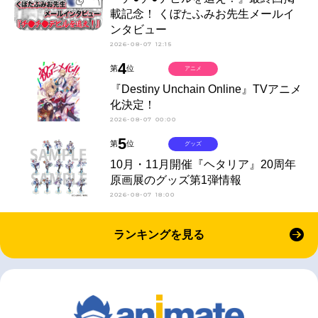
載記念！ くぼたふみお先生メールイ
ンタビュー
2026-08-07 12:15
4
第
位
アニメ
『Destiny Unchain Online』TVアニメ
化決定！
2026-08-07 00:00
5
第
位
グッズ
10月・11月開催『ヘタリア』20周年
原画展のグッズ第1弾情報
2026-08-07 18:00
ランキングを見る