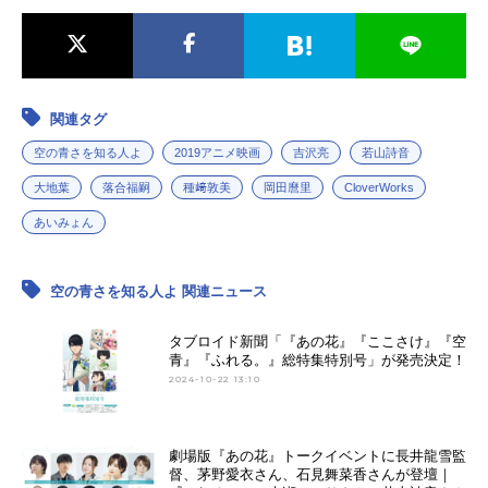
関連タグ
空の青さを知る人よ
2019アニメ映画
吉沢亮
若山詩音
大地葉
落合福嗣
種﨑敦美
岡田麿里
CloverWorks
あいみょん
空の青さを知る人よ 関連ニュース
タブロイド新聞「『あの花』『ここさけ』『空
青』『ふれる。』総特集特別号」が発売決定！
2024-10-22 13:10
劇場版『あの花』トークイベントに長井龍雪監
督、茅野愛衣さん、石見舞菜香さんが登壇｜