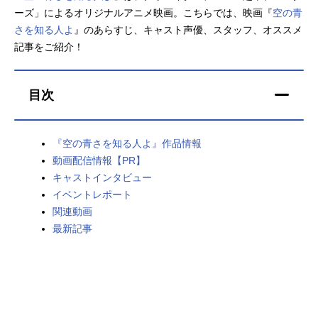
ーズ」によるオリジナルアニメ映画。こちらでは、映画『
空の青
アニメ映画一覧
実写化映画一覧
さを知る人よ
』のあらすじ、キャスト声優、スタッフ、オススメ
記事をご紹介！
今期アニメ曜日別一覧
春アニメ
夏アニメ
目次
秋アニメ
冬アニメ
『空の青さを知る人よ』作品情報
男性声優/女性声優一覧
動画配信情報【PR】
キャストインタビュー
FOLLOW US
イベントレポート
関連動画
最新記事