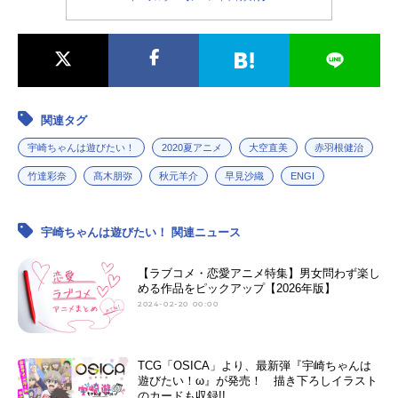
関連タグ
宇崎ちゃんは遊びたい！
2020夏アニメ
大空直美
赤羽根健治
竹達彩奈
髙木朋弥
秋元羊介
早見沙織
ENGI
宇崎ちゃんは遊びたい！ 関連ニュース
【ラブコメ・恋愛アニメ特集】男女問わず楽し
める作品をピックアップ【2026年版】
2024-02-20 00:00
TCG「OSICA」より、最新弾『宇崎ちゃんは
遊びたい！ω』が発売！ 描き下ろしイラスト
のカードも収録!!