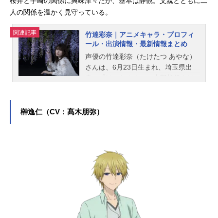
桜井と宇崎の関係に興味津々だが、基本は静観。父親とともに二
人の関係を温かく見守っている。
関連記事
竹達彩奈｜アニメキャラ・プロフィ
ール・出演情報・最新情報まとめ
声優の竹達彩奈（たけたつ あやな）
さんは、6月23日生まれ、埼玉県出
身。『けいおん！』の中野梓役をは
じめ、『俺の妹がこんなに可愛いわ
けがない』の高坂桐乃役など、人気
作品のキャラクターを多く演じてい
榊逸仁（CV：髙木朋弥）
ます。こちらでは、竹達彩奈さんの
オススメ記事をご紹介！