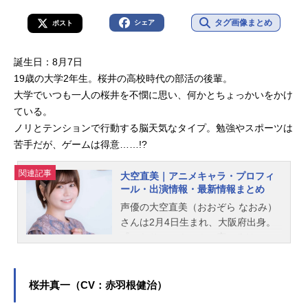
タグ画像まとめ
シェア
ポスト
誕生日：8月7日
19歳の大学2年生。桜井の高校時代の部活の後輩。
大学でいつも一人の桜井を不憫に思い、何かとちょっかいをかけ
ている。
ノリとテンションで行動する脳天気なタイプ。勉強やスポーツは
苦手だが、ゲームは得意……!?
関連記事
大空直美｜アニメキャラ・プロフィ
ール・出演情報・最新情報まとめ
声優の大空直美（おおぞら なおみ）
さんは2月4日生まれ、大阪府出身。
『いなり、こんこん、恋いろは。』
の伏見いなり役をはじめ、『天穂の
サクナヒメ』のサクナヒメ役など、
人気作品のキャラクターを演じてい
桜井真一（CV：赤羽根健治）
ます。こちらでは、大空直美さんの