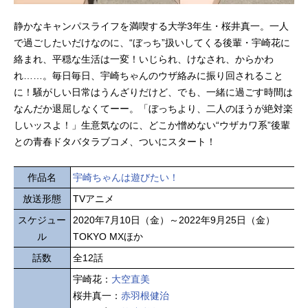
静かなキャンパスライフを満喫する大学3年生・桜井真一。一人
で過ごしたいだけなのに、“ぼっち”扱いしてくる後輩・宇崎花に
絡まれ、平穏な生活は一変！いじられ、けなされ、からかわ
れ……。毎日毎日、宇崎ちゃんのウザ絡みに振り回されること
に！騒がしい日常はうんざりだけど、でも、一緒に過ごす時間は
なんだか退屈しなくてーー。「ぼっちより、二人のほうが絶対楽
しいッスよ！」生意気なのに、どこか憎めない“ウザカワ系”後輩
との青春ドタバタラブコメ、ついにスタート！
作品名
宇崎ちゃんは遊びたい！
放送形態
TVアニメ
スケジュー
2020年7月10日（金）～2022年9月25日（金）
ル
TOKYO MXほか
話数
全12話
宇崎花：
大空直美
桜井真一：
赤羽根健治