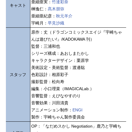
亜細亜実：
竹達彩奈
キャスト
榊逸仁：
髙木朋弥
亜細亜紀彦：
秋元羊介
宇崎月：
早見沙織
原作：丈（ドラゴンコミックスエイジ『宇崎ちゃ
んは遊びたい!』/KADOKAWA 刊）
監督：三浦和也
シリーズ構成：あおしまたかし
キャラクターデザイン：栗原学
美術設定・美術監督：渡邊聡
スタッフ
色彩設計：相原彩子
撮影監督：松向寿
編集：小口理菜（IMAGICALab.）
音響監督：えびなやすのり
音響効果：川田清貴
アニメーション制作：
ENGI
製作：宇崎ちゃん製作委員会
OP：「なだめスかし Negotiation」鹿乃と宇崎ち