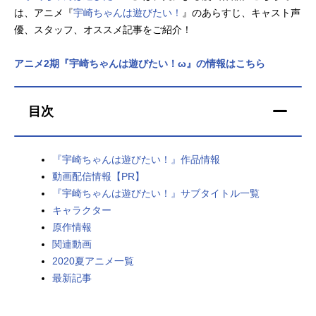
は、アニメ『
宇崎ちゃんは遊びたい！
』のあらすじ、キャスト声
アニメ映画一覧
実写化映画一覧
優、スタッフ、オススメ記事をご紹介！
今期アニメ曜日別一覧
アニメ2期『宇崎ちゃんは遊びたい！ω』の情報はこちら
春アニメ
夏アニメ
目次
秋アニメ
冬アニメ
男性声優/女性声優一覧
『宇崎ちゃんは遊びたい！』作品情報
動画配信情報【PR】
FOLLOW US
『宇崎ちゃんは遊びたい！』サブタイトル一覧
キャラクター
原作情報
関連動画
2020夏アニメ一覧
最新記事