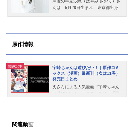
声優の早見沙織（はやみ さおり）さ
んは、5月29日生まれ、東京都出身。
『SPY×FAMILY』のヨル・フォージ
ャー役をはじめ、『鬼滅の刃』の胡
蝶しのぶ役など、人気作品のキャラ
クターを多く演じています。こちら
では、早見沙織さんのオススメ記事
原作情報
をご紹介！
関連記事
宇崎ちゃんは遊びたい！｜原作コミ
ックス（漫画）最新刊（次は11巻）
発売日まとめ
丈さんによる人気漫画『宇崎ちゃん
は遊びたい！』。こちらでは、『宇
崎ちゃんは遊びたい！』最新刊の発
売日・価格などの情報をご紹介して
います。なお、現在10巻まで発売
中、次巻となる11巻は発売日未定
関連動画
（未発表）です。更新：2023/3/9宇
崎ちゃんは遊びたい！出版社：KADO