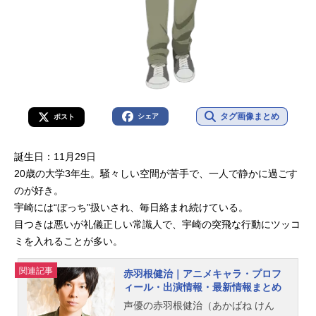
タグ画像まとめ
シェア
ポスト
誕生日：11月29日
20歳の大学3年生。騒々しい空間が苦手で、一人で静かに過ごす
のが好き。
宇崎には“ぼっち”扱いされ、毎日絡まれ続けている。
目つきは悪いが礼儀正しい常識人で、宇崎の突飛な行動にツッコ
ミを入れることが多い。
関連記事
赤羽根健治｜アニメキャラ・プロフ
ィール・出演情報・最新情報まとめ
声優の赤羽根健治（あかばね けん