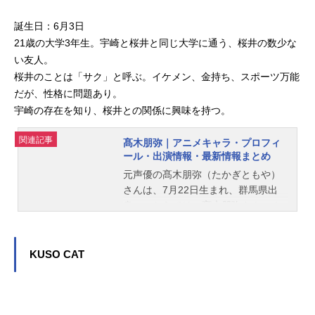
誕生日：6月3日
21歳の大学3年生。宇崎と桜井と同じ大学に通う、桜井の数少な
い友人。
桜井のことは「サク」と呼ぶ。イケメン、金持ち、スポーツ万能
だが、性格に問題あり。
宇崎の存在を知り、桜井との関係に興味を持つ。
関連記事
髙木朋弥｜アニメキャラ・プロフィ
ール・出演情報・最新情報まとめ
元声優の髙木朋弥（たかぎともや）
さんは、7月22日生まれ、群馬県出
身。こちらでは、髙木朋弥さんのオ
ススメ記事をご紹介！
KUSO CAT