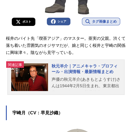
タグ画像まとめ
シェア
ポスト
桜井のバイト先「喫茶アジア」のマスター。亜実の父親。渋くて
落ち着いた雰囲気のオジサマだが、娘と同じく桜井と宇崎の関係
に興味津々。陰ながら見守っている。
関連記事
秋元羊介｜アニメキャラ・プロフィ
ール・出演情報・最新情報まとめ
声優の秋元羊介(あきもとようすけ)さ
んは1944年2月5日生まれ、東京都出
身。こちらでは、秋元羊介さんのオ
ススメ記事をご紹介！
宇崎月（CV：早見沙織）