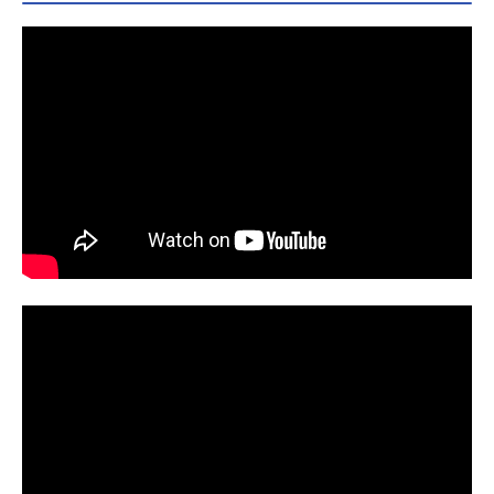
KAWAレーベル：ドラゴンコミックス
エイジ著者：丈最新刊（10巻）発売
日：2023/03/09価格：726円(税込)ア
ニメイト通販での購入はこちらアニ
メイト限定セット【名場面アクリル
プレート付き】アニメイト通販での
購入はこちら次巻（11巻）発売日未
定（未発表）全巻まとめセット（1～
7巻）アニメイト通販での購入はこち
ら おすすめ漫画一覧画像をクリッ
クすると、関連記事にとびます。鬼
滅の刃呪術廻戦ONEPIECE（ワンピ
ース）ワールドトリガーチェンソー
マン宇宙兄弟葬送のフリーレン名探
偵コナンその着せ替え人形は恋をす
るハコヅメ東京リベンジャーズ僕の
ヒーローアカデミア