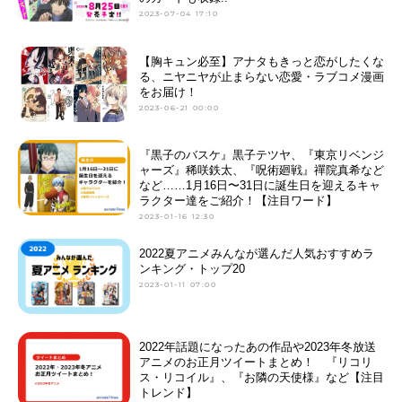
2023-07-04 17:10
【胸キュン必至】アナタもきっと恋がしたくな
る、ニヤニヤが止まらない恋愛・ラブコメ漫画
をお届け！
2023-06-21 00:00
『黒子のバスケ』黒子テツヤ、『東京リベンジ
ャーズ』稀咲鉄太、『呪術廻戦』禪院真希など
など……1月16日〜31日に誕生日を迎えるキャ
ラクター達をご紹介！【注目ワード】
2023-01-16 12:30
2022夏アニメみんなが選んだ人気おすすめラ
ンキング・トップ20
2023-01-11 07:00
2022年話題になったあの作品や2023年冬放送
アニメのお正月ツイートまとめ！ 『リコリ
ス・リコイル』、『お隣の天使様』など【注目
トレンド】