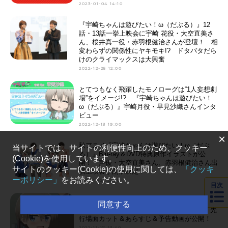
2023-01-04 14:10
『宇崎ちゃんは遊びたい！ω（だぶる）』12
話・13話一挙上映会に宇崎 花役・大空直美さ
ん、桜井真一役・赤羽根健治さんが登壇！ 相
変わらずの関係性にヤキモキ!? ドタバタだら
けのクライマックスは大興奮
2022-12-25 12:00
とてつもなく飛躍したモノローグは“1人妄想劇
場”をイメージ!? 『宇崎ちゃんは遊びたい！
ω（だぶる）』宇崎月役・早見沙織さんインタ
ビュー
2022-12-13 19:00
×
秋アニメ『宇崎ちゃんは遊びたい！ω（だぶ
当サイトでは、サイトの利便性向上のため、クッキー
る）』Blu-ray＆DVD特典原作イラストが公
(Cookie)を使用しています。
開！ 声優・大空直美さん、赤羽根健治さん出
サイトのクッキー(Cookie)の使用に関しては、
「クッキ
演上映会が開催決定！
ーポリシー」
をお読みください。
2022-11-21 12:20
目次
秋アニメ『宇崎ちゃんは遊びたい！ω（だぶ
同意する
る）』第8話「柳も桐も楽しみたい!」より、先
行場面カット＆あらすじ＆予告動画が公開！
2022-11-17 13:40