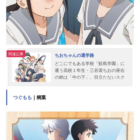
キオサムアニメーション制作：SILVE
RLINK.主題歌OP1：「Fightin★Pos
e」小倉唯OP2：「生活こんきゅーダ
メディネロ」上坂すみれED1：「つ
まりはいつもくじけない！」NEGI☆
UED2：「ペタル...
関連記事
ちおちゃんの通学路
どこにでもある学校「鮫島学園」に
通う高校１年生・三谷裳ちおの座右
の銘は「中の下」。目立たないスク
ールライフを送ろうとする彼女だ
が、登校途中にはなぜか様々な障害
つぐもも
｜桐葉
が待ち受ける。ちおは日頃の洋ゲー
ライフで鍛えた（ムダな）能力を駆
使し、脱オタを目指す幼なじみの
野々村真奈菜、完全無欠のスクール
カースト最上位・細川雪、そして街
を行き交う名もなき人々をも巻き込
みつつ、無事「登校」を達成すべ