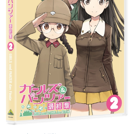
月19日（水）TOKYOMXほか話数全1
0話キャスト伏見いなり：大空直美宇
迦之御魂之神：桑島法子丹波橋紅
司：岡本寛志コン：原紗友里三条京
子：池辺久美子丸太町ちか：佐土原
かおり墨染朱美：野水伊織伏見燈
日：上田燿司シシ：日野聡ロロ：花
江夏樹大年神：子安武人大宮能売
神：三上枝織天照大御神：磯辺万沙
子スタッフ原作：よしだもろへ(ヤン
グエース連載角川コミックス・エー
ス刊）監督：高橋亨助監督：岡本英
樹シリーズ構成：待田堂子キャラク
ターデザイン・総作画監督：高品有
桂メインアニメーター：沈宏プロッ
プデザイン：奥田万つ里色彩設計：
大内綾美術監督：大西穣美術設定：
坂本竜...