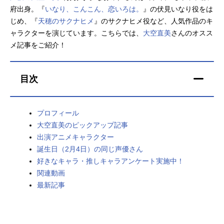
府出身。『
いなり、こんこん、恋いろは。
』の伏見いなり役をは
アニメ映画一覧
実写化映画一覧
じめ、『
天穂のサクナヒメ
』のサクナヒメ役など、人気作品のキ
ャラクターを演じています。こちらでは、
大空直美
さんのオスス
今期アニメ曜日別一覧
メ記事をご紹介！
春アニメ
夏アニメ
目次
秋アニメ
冬アニメ
男性声優/女性声優一覧
プロフィール
大空直美のピックアップ記事
FOLLOW US
出演アニメキャラクター
誕生日（2月4日）の同じ声優さん
好きなキャラ・推しキャラアンケート実施中！
関連動画
最新記事