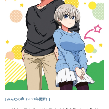
殻舞い散る集団生活が始まる‼作品名
天穂のサクナヒメ放送形態TVアニメ
スケジュール2024年7月6日（土）〜
2024年9月28日（土）テレビ東京系
列にて話数全13話キャストサクナヒ
メ：大空直美ココロワヒメ：衣川里
佳タマ爺：鳴海崇志田右衛門：矢野
龍太ミルテ：久保田ひかりきんた：
前田聡馬ゆい：古賀葵かいまる：桃
河りかカムヒツキ：小日向みわアシ
グモ：各務立基石丸：亀山雄慈スタ
ッフ原作：えーでるわいす監督：吉
原正行シリーズ構成・脚本：花田十
輝副監督：藤井康雄キャラクター原
案：村山竜大キャラクターデザイ
ン：藤嶋未央総作画監督：水野紗世
美術監督：神山瑤子色彩設計：中野
尚美3D監督：市川元成撮影監督：並
[ みんなの声（2021年更新）]
木...