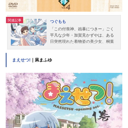
公開開始年＆季...
関連記事
つぐもも
「この付喪神、凶暴につきー」ごく
平凡な少年・加賀見かずやは、ある
日突然現れた着物姿の美少女、桐葉
と出会う。初めて出会ったはずのか
ずやに「久しいのう」と声をかける
まえせつ!
｜凩まふゆ
桐葉。はたしてその正体は、かずや
が亡き母の形見として、片時も離さ
ず持ち歩いていた「帯」の付喪神だ
った……。ドSな美少女付喪神の桐葉
とともに、次々と起こる怪異事件に
立ち向かう「妖怪アクションコメデ
ィ」いざ、開幕！作品名つぐもも放
送形態TVアニメスケジュール2017年
4月2日（日）～2017年6月18日
（日）アニマックスほか話数全12話
キャスト加賀見かずや：三瓶由布子