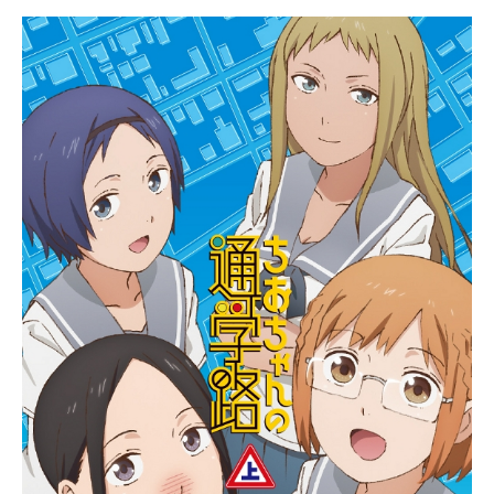
2021年7月31日（土）～2021年12月
19日（土）ABCテレビ・テレビ朝日
ほか話数全20話キャストジャヒー
様：大空直美店長：茅野愛衣大家：
日笠陽子ドゥルジ：花澤香菜サル
ワ：小松未可子魔法少女：上坂すみ
れこころ：小倉唯魔王：岡咲美保ス
タッフ原作：昆布わかめ（掲載月刊
「ガンガンJOKER」スクウェア・エ
ニックス刊）監督：湊未來助監督：
伊部勇志シリーズ構成：横手美智子
キャラクターデザイン・総作画監
督：仲敷沙織美術監督：中原英統美
術設定：藤瀬智康（チップチュー
ン）色彩設計：水野多恵子（スタジ
オ・ロード）撮影監督：佐藤敦（ス
タジオシャムロック）3D監督：遠藤
誠（トライスラッシュ）編集：近藤
勇二（REAL-T）音響監督：鐘江徹音
楽：藤本コウジ（Sus4Inc.） ササ