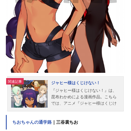
ュール2004年10月10日（日)～2004
年12月26日（日）ちばテレビほか話
数全12話キャスト笹原完士：大山鎬
則高坂真琴：斎賀みつき春日部咲：
雪野五月斑目晴信：檜山修之田中総
市郎：関智一久我山光紀：乃村健次
大野加奈子：川澄綾子荻上千佳：水
橋かおり朽木学：石田彰スタッフ原
作：木尾士目（講談社月刊「アフタ
ヌーン」連載）監督：池端隆史シ
リ...
関連記事
ジャヒー様はくじけない！
『ジャヒー様はくじけない！』は、
昆布わかめによる漫画作品。こちら
では、アニメ『ジャヒー様はくじけ
ない！』のあらすじ、キャスト声
優、スタッフ、オススメ記事をご紹
ちおちゃんの通学路
｜三谷裳ちお
介！作品名ジャヒー様はくじけな
い！放送形態TVアニメスケジュール