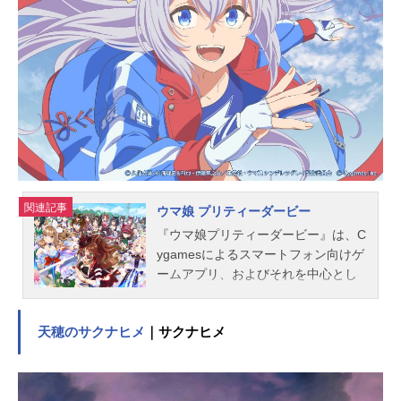
依イヴ・サンタクロース：松永あか
ね五十嵐響子：種﨑敦美一ノ瀬志
希：藍原ことみ市原仁奈：久野美咲
上田鈴帆：春野ななみ及川雫：のぐ
ちゆり大石泉：大木咲絵子大槻唯：
山下七海緒方智絵里：大空直美乙倉
悠貴：中島由貴片桐早苗：和氣あず
未上条春菜：長島光那神谷奈緒：松
井恵理子川島瑞樹：東山奈央神崎蘭
子：内田真礼喜多日菜子：深川芹亜
喜多見柚：武田羅梨沙多胡木村夏
関連記事
ウマ娘 プリティーダービー
樹：安野希世乃桐生つかさ：河瀬茉
『ウマ娘プリティーダービー』は、C
希黒埼ちとせ：佐倉薫古賀小春：小
ygamesによるスマートフォン向けゲ
森結梨輿水幸子：竹達彩奈小関麗
ームアプリ、およびそれを中心とし
奈：長野佑紀小早川紗枝：立花理香
たメディアミックスコンテンツ。こ
小日向美穂：津田美波西園寺琴歌：
ちらでは、『ウマ娘プリティーダー
安齋由香里...
天穂のサクナヒメ
｜サクナヒメ
ビー』のキャスト声優、スタッフ、
オススメ記事をご紹介！