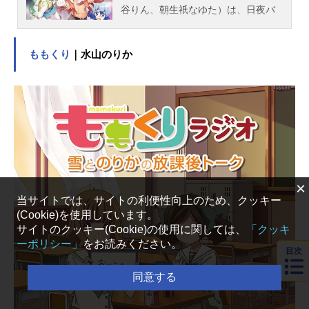
谷りん、朝生祇なゆた）は、日夜バ
イトに明け暮れながらも一生懸命に
ネタの練習に励んでいる。笑いでみ
ももくり
｜水山のりか
んなを幸せに！ みんなの幸せで私
たちも幸せになる、というきれいご
とを大義名分に頑張るも、なかなか
芽が出ない4人だった。そんな4人に
は「お笑い界の武道館」、なんばグ
ランド花月の舞台に立つ！ という
目標があった。しかし、とりあえず
まずは身近なところからいっとこ
か、ということで、東京渋谷の無限
×
大ホールのいっちばん最下層、ファ
当サイトでは、サイトの利便性向上のため、クッキー
ームクラスの舞台に立つことを目指
(Cookie)を使用しています。
して頑張っていくことにした。彼女
サイトのクッキー(Cookie)の使用に関しては、
「クッキ
たちのライバルであり（勝手に彼女
ーポリシー」
をお読みください。
目次
たちが思っているだけ）、まふゆの
妹のまなつとその幼なじみの金成か
同意する
なえの高校の先輩でもある現役女子
高生芸人「JKクール」を目標に、ま