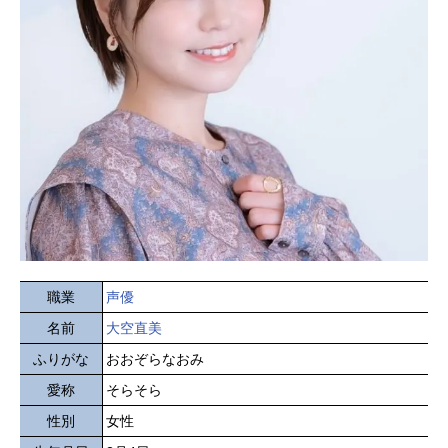
職業
声優
名前
大空直美
ふりがな
おおぞらなおみ
愛称
そらそら
性別
女性