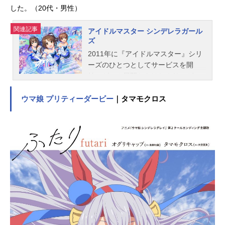
した。（20代・男性）
関連記事
アイドルマスター シンデレラガール
ズ
2011年に『アイドルマスター』シリ
ーズのひとつとしてサービスを開
始。ゲーム展開からはじまり、ゲー
ム以外にもライブイベント、グッ
ズ、CD、ラジオなど幅広い展開を見
ウマ娘 プリティーダービー
｜タマモクロス
せております。アプリゲーム『アイ
ドルマスターシンデレラガールズス
ターライトステージ』も現在好評配
信中です。作品名アイドルマスター
シンデレラガールズシリーズTHEIDO
LM＠STERキャスト島村卯月：大橋
彩香渋谷凛：福原綾香本田未央：原
紗友里相葉夕美：木村珠莉赤城みり
あ：黒沢ともよ浅利七海：井上ほの
花アナスタシア：上坂すみれ安部
菜々：三宅麻理恵荒木比奈：田辺留