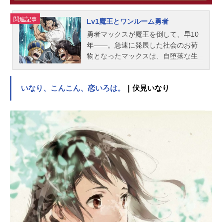
関連記事
Lv1魔王とワンルーム勇者
勇者マックスが魔王を倒して、早10
年――。急速に発展した社会のお荷
物となったマックスは、自堕落な生
活がたたり、見るも無惨なおっさん
に成り下がっていた。そんな男の前
いなり、こんこん、恋いろは。
｜伏見いなり
に現れたのは、10年の時を経て復活
を果たした魔王だった！力の大半が
戻らず幼い姿となった魔王は、くす
ぶる男のために決意する。「余がそ
なたの面倒を見てやると言っておる
のだ！」どん底勇者と最弱魔王が繰
り広げるドタバタなワンルームライ
フ！ところが、その裏ではかつての
勇者パーティが世界規模の陰謀を企
ていて……!?行き着く先は再度の死
闘か、あるいは――。作品名Lv1魔王
とワンルーム勇者放送形態TVアニメ
スケジュール2023年7月3日（月）～