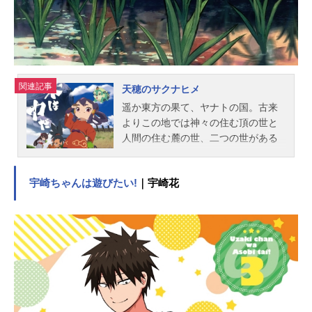
関連記事
天穂のサクナヒメ
遥か東方の果て、ヤナトの国。古来
よりこの地では神々の住む頂の世と
人間の住む麓の世、二つの世がある
と信じられている――。頂の世に住
まう上級神かつ駄女神のサクナヒメ
宇崎ちゃんは遊びたい!
｜宇崎花
は、武神と豊穣神の間に産まれなが
ら、両親が蓄えた穀を潰しぐうたら
な生活を送っていた…そんな中ある
日、ひょんなことから神々の都を追
放され、鬼たちが巣喰う孤島・ヒノ
エ島へ！？明日の食糧もままならな
い不毛の大地で、土を耕し米を育て
て鬼退治へ。神の世に迷い込んだ人
間たちと、ひよっこ豊穣神の、もみ