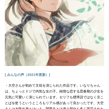
2023年9月18日（月）AT-X・TOKYO
MXほか話数全12話キャストマック
ス：中村悠一魔王：大空直美フレッ
ド：松岡禎丞レオ：下野紘ユリア：
小清水亜美ゼニア：日笠陽子スタッ
フ原作：toufu（芳文社・COMICFUZ
連載）監督：井上圭介シリーズ構
成：大野敏哉キャラクターデザイ
ン：渡辺義弘美術監督：菊地明子色
彩設計：長谷川美穂撮影監督：衛藤
英毅編集：近藤勇二音楽：R・O・N
音響監督：亀山俊樹音楽制作：日本
コロムビアアニメーション制作：SIL
VERLINK.×BLADE主題歌OP：「One
[ みんなの声（2021年更新）]
RoomAdventure...
・大空さんが初めて主役を演じられた作品です。いなりちゃん
は、ちょっとドジで内気な女の子。純情な恋する思春期の少女を
元気に可愛いく演じられています。セリフも標準語ではなく京こ
とばを使うというところもリアル感があって良かったです。大空
さんは大阪出身とはいえ、関西弁とは違う部分も多く苦労された