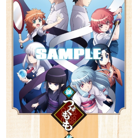
く、今日も通学に挑む！作品名ちお
ちゃんの通学路放送形態TVアニメス
ケジュール2018年7月6日（金）～20
18年9月21日（金）TOKYOMXほか
話数全12話キャスト三谷裳ちお：大
空直美野々村真奈菜：小見川千明細
川雪：本渡楓久志取まどか：大地葉
安藤繭太：小山力也後藤先生：高橋
広樹篠塚桃：鈴木みのりスタッフ原
作：川崎直孝（月刊コミックフラッ
パー連載／KADOKAWA刊）監督・シ
リーズ構成：稲垣隆行キャラクター
デザイン：松本麻友子アニメーショ
ン制作：ディオメディア製作：ちお
ちゃんの製作委員会主題歌OP：「Da
ngerinmy通学路」三谷裳ちお（大空
直美）、野々村真奈菜（小見川千
明）、細川雪（本渡楓）ED：「ナナ
イロード」三谷裳ちお（大空直
美）、野々村真奈菜（小見川千明）