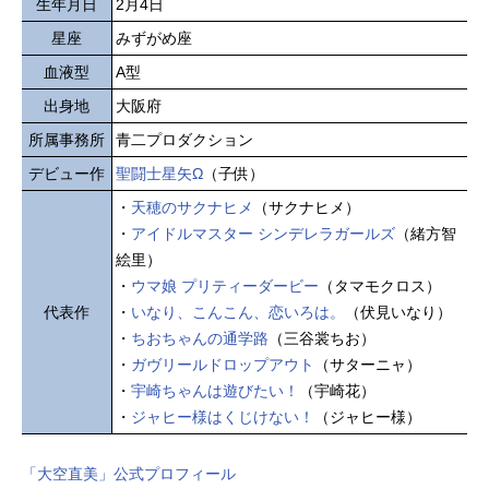
生年月日
2月4日
星座
みずがめ座
血液型
A型
出身地
大阪府
所属事務所
青二プロダクション
デビュー作
聖闘士星矢Ω
（子供）
・
天穂のサクナヒメ
（サクナヒメ）
・
アイドルマスター シンデレラガールズ
（緒方智
絵里）
・
ウマ娘 プリティーダービー
（タマモクロス）
代表作
・
いなり、こんこん、恋いろは。
（伏見いなり）
・
ちおちゃんの通学路
（三谷裳ちお）
・
ガヴリールドロップアウト
（サターニャ）
・
宇崎ちゃんは遊びたい！
（宇崎花）
・
ジャヒー様はくじけない！
（ジャヒー様）
「大空直美」公式プロフィール