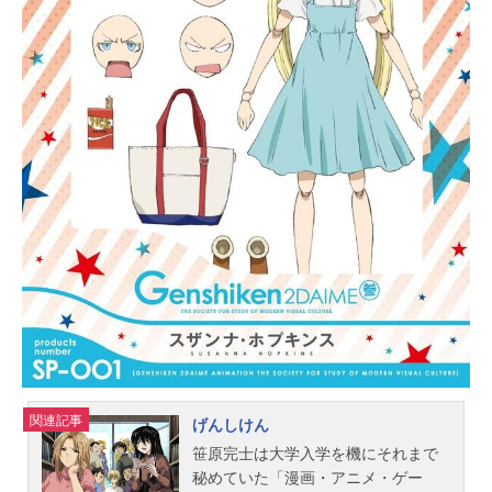
（「コミック電撃だいおうじ」連
載）監督：太田雅彦シリーズ構成：
あおしまたかしキャラクターデザイ
ン：熊谷勝弘サブキャラクターデザ
イン：桑原直子総作画監督：熊谷勝
弘 桑原直子美術監督：三宅昌和色
彩設計：真壁源太撮影監督：桒野貴
文編集：小野寺絵美音響監督：えび
なやすのり音楽：三澤康広音楽制
作：KADOKAWAアニメーション制
作：動画工房製作：ガヴリールドロ
ップアウト製作委員会主題歌OP：
「ガヴリールドロップキック」ガヴ
リール（富田美憂）、ヴィーネ（大
西沙織）、サターニャ（大空直
美）、ラフィエル（花澤香菜）ED：
「ハレルヤ☆エッサイム」ガヴリー
関連記事
ル（富田美憂）、ヴィーネ（大...
げんしけん
笹原完士は大学入学を機にそれまで
秘めていた「漫画・アニメ・ゲー