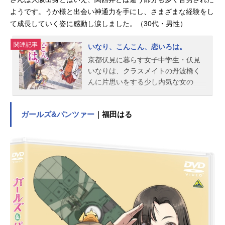
ようです。うか様と出会い神通力を手にし、さまざまな経験をし
て成長していく姿に感動し涙しました。（30代・男性）
関連記事
いなり、こんこん、恋いろは。
京都伏見に暮らす女子中学生・伏見
いなりは、クラスメイトの丹波橋く
んに片思いをする少し内気な女の
子。ある日、助けた子狐の恩返しと
して｢おいなりさん｣こと宇迦之御魂
ガールズ&パンツァー
｜福田はる
神(うかのみたまのかみ)から手違いで
変身能力を授かってしまい・・・!?
変身能力を手に入れたいなりが、京
都を舞台に繰り広げる波乱万丈恋模
様!恋に友情に悩みながらも成長して
いく少女のまっすぐな姿に胸打たれ
る、青春の全てがつまった作品で
す。作品名いなり、こんこん、恋い
ろは。放送形態TVアニメスケジュー
ル2014年1月15日（水）～2014年3