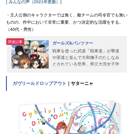
[ みんなの声（2021年更新）]
・主人公側のキャラクターでは無く、敵チームの司令官でも無い
ものの、作中において非常に重要、かつ決定的な活躍をする。
（40代・男性）
関連記事
ガールズ&パンツァー
戦車を使った武道「戦車道」が華道
や茶道と並んで大和撫子のたしなみ
とされている世界。県立大洗女子学
園に転校生・西住みほがやってき
た。戦車道が嫌いで、戦車道のない
ガヴリールドロップアウト
｜サターニャ
大洗女子を選んだみほ。ところが転
校そうそう生徒会長に呼び出され、
必修選択科目で戦車道を選択し、戦
車道全国大会に出場するよう強要さ
れる。しかも、集まったメンバーは
個性派ばかり。華道家元の娘の五十
鈴華、恋に恋する武部沙織、戦車マ
ニアの秋山優花里、朝に弱い優等生