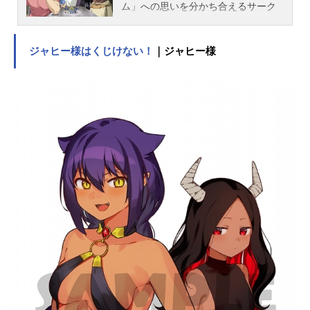
ム」への思いを分かち合えるサーク
ルへ入ることを決意した新入生。見
学で訪れた「現代視覚文化研究会」
ジャヒー様はくじけない！
｜ジャヒー様
＝「現視研（げんしけん）」の2年
生・斑目の策略により根拠のないプ
ライドを崩された笹原だったが、未
だ自分がオタクであることを認めら
れないでいた。しかし、同人ショッ
プや即売会など、そのモデル並のル
ックスに反比例したオタク・高坂、
そして斑目たち「現視研」のメンバ
ーと行動をともにしていくなかで、
ココロを解放していった笹原はこの
道に進む覚悟！を決めていく。高坂
にベタ惚れな（非オタク）春日部咲
やコスプレイヤー・大野など様々な
人間も加わって、今日も「現視研」
を舞台にした笹原のオタクライフは
ゆるりと流れるのであった。作品名
げんしけん放送形態TVアニメスケジ