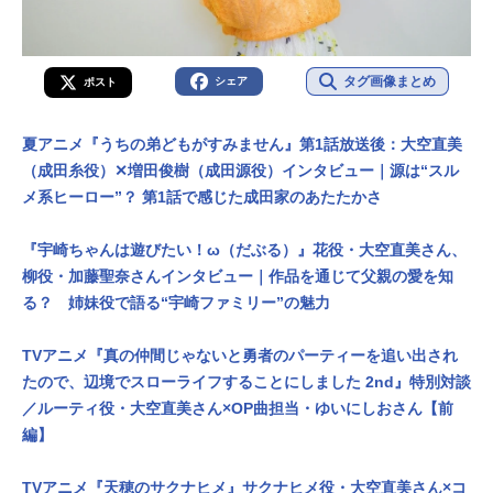
タグ画像まとめ
シェア
ポスト
夏アニメ『うちの弟どもがすみません』第1話放送後：大空直美
（成田糸役）✕増田俊樹（成田源役）インタビュー｜源は“スル
メ系ヒーロー”？ 第1話で感じた成田家のあたたかさ
『宇崎ちゃんは遊びたい！ω（だぶる）』花役・大空直美さん、
柳役・加藤聖奈さんインタビュー｜作品を通じて父親の愛を知
る？ 姉妹役で語る“宇崎ファミリー”の魅力
TVアニメ『真の仲間じゃないと勇者のパーティーを追い出され
たので、辺境でスローライフすることにしました 2nd』特別対談
／ルーティ役・大空直美さん×OP曲担当・ゆいにしおさん【前
編】
TVアニメ『天穂のサクナヒメ』サクナヒメ役・大空直美さん×コ