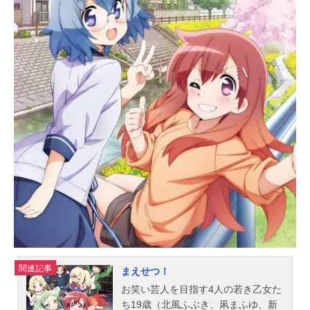
桐葉：大空直美くくり：久保ユリカ
黒耀：松井恵理子近石ちさと：芝崎
典子皇すなお：大地葉虎鉄：大久保
瑠美加賀見かすみ：竹達彩奈加賀見
かなか：三石琴乃白峰しろう：國立
幸小山内おさむ：佐々木詩帆金山た
ぐり：M・A・Oナレーション：井上
喜久子スタッフ原作：浜田よしかづ
（双葉社「月刊アクション」連載）
監督・シリーズ構成：倉谷涼一キャ
ラクターデザイン・総作画監督：中
原清隆総作画監督：桜井正明色彩設
計：古川篤史美術設定：越智博之美
術監督：田尻健一（ムクオスタジ
オ）音楽：高梨康治音楽制作：ポニ
ーキャニオン音響監督：郷文裕貴音
響制作...
関連記事
まえせつ！
お笑い芸人を目指す4人の若き乙女た
ち19歳（北風ふぶき、凩まふゆ、新