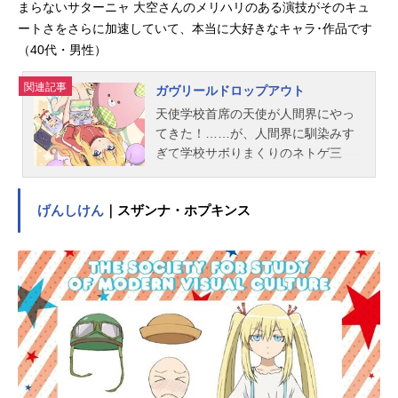
まらないサターニャ 大空さんのメリハリのある演技がそのキュ
ートさをさらに加速していて、本当に大好きなキャラ･作品です
（40代・男性）
関連記事
ガヴリールドロップアウト
天使学校首席の天使が人間界にやっ
てきた！……が、人間界に馴染みす
ぎて学校サボりまくりのネトゲ三
昧、自堕落生活。怠惰な駄目天使、
略して｢駄天使｣と化したガヴリール
げんしけん
｜スザンナ・ホプキンス
は、すべての人類を幸せにする目標
はどこへやら。娯楽を満喫し続ける
と誓うのであった――。作品名ガヴ
リールドロップアウト放送形態TVア
ニメスケジュール2017年1月9日
（月）～2017年3月27日（月）TOKY
OMXほか話数全12話キャストガヴリ
ール：富田美憂ヴィーネ：大西沙織
サターニャ：大空直美ラフィエル：
花澤香菜スタッフ原作：うかみ