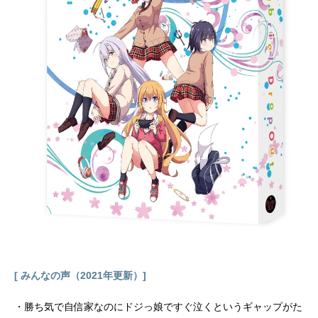
の冷泉麻子――。友達とのフツーの
女子高生活を夢見るみほの、ささや
かな願いは叶うのか―？！作品名ガ
ールズ&パンツァー放送形態TVアニ
メスケジュール2012年10月8日
（月）〜2012年12月24日（月）TOK
YOMXほか【第11話・第12話】2013
年3月18日（月）、2013年3月25日
（月）TOKYOMXほか話数全12話キ
ャスト西住みほ：渕上舞武部沙織：
茅野愛衣五十鈴華：尾崎真実秋山優
花里：中上育実冷泉麻子：井口裕香
澤梓：竹内仁美山郷あゆみ：中里望
丸山紗希：小松未可子阪口桂利奈：
多田このみ宇津木優季：山岡ゆり大
野あや：秋奈ケイ：川澄綾子ナオ
ミ：伊瀬茉莉也アリサ：平野綾角谷
杏：福圓美里小山柚子：高橋美佳子
[ みんなの声（2021年更新）]
河嶋桃：植田佳奈園みどり子：井澤
詩織カチューシ...
・勝ち気で自信家なのにドジっ娘ですぐ泣くというギャップがた