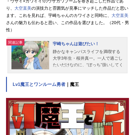
・ウザイ×カワイイ!のウザカワブームを巻き起こした作品であ
り、
大空直美
の演技力と雰囲気が見事にマッチした作品だと思い
ます。これを見れば、宇崎ちゃんのカワイさと同時に、
大空直美
さんの魅力も伝わると思い、この作品を選びました。（20代・男
性）
関連記事
宇崎ちゃんは遊びたい！
静かなキャンパスライフを満喫する
大学3年生・桜井真一。一人で過ごし
たいだけなのに、“ぼっち”扱いしてく
る後輩・宇崎花に絡まれ、平穏な生
活は一変！いじられ、けなされ、か
Lv1魔王とワンルーム勇者
｜魔王
らかわれ……。毎日毎日、宇崎ちゃ
んのウザ絡みに振り回されること
に！騒がしい日常はうんざりだけ
ど、でも、一緒に過ごす時間はなん
だか退屈しなくてーー。「ぼっちよ
り、二人のほうが絶対楽しいッス
よ！」生意気なのに、どこか憎めな
い“ウザカワ系”後輩との青春ドタバタ