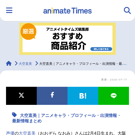
HOME
ランキング
アニメ
声優
ラジオ
みんなの声
グッズ
映画
animateTimes
大空直美
大空直美｜アニメキャラ・プロフィール・出演情報・最新情報まとめ
更新：2026-07-17
マンガ・ラノベ
ゲーム・アプリ
音楽
コスプレ
2.5次元
配信・Vtuber
トレンド
無料マンガ
大空直美｜アニメキャラ・プロフィール・出演情報・
最新記事一覧
最新情報まとめ
アニメ記事一覧
声優記事一覧
声優
の
大空直美
（おおぞら なおみ）さんは2月4日生まれ、大阪