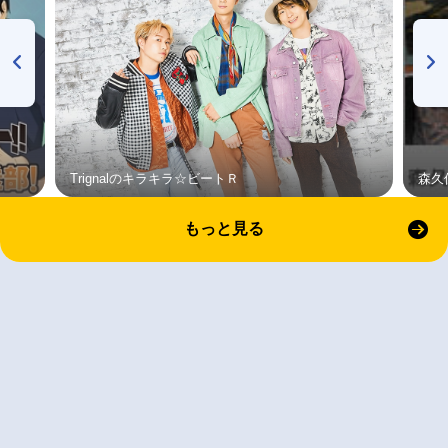
Trignalのキラキラ☆ビートＲ
森久
もっと見る