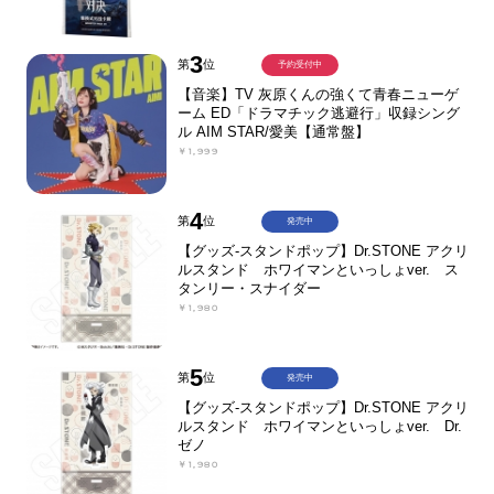
3
第
位
予約受付中
【音楽】TV 灰原くんの強くて青春ニューゲ
ーム ED「ドラマチック逃避行」収録シング
ル AIM STAR/愛美【通常盤】
￥1,999
4
第
位
発売中
【グッズ-スタンドポップ】Dr.STONE アクリ
ルスタンド ホワイマンといっしょver. ス
タンリー・スナイダー
￥1,980
5
第
位
発売中
【グッズ-スタンドポップ】Dr.STONE アクリ
ルスタンド ホワイマンといっしょver. Dr.
ゼノ
￥1,980