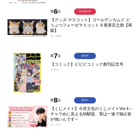
6
第
位
予約受付中
【グッズ-マスコット】ゴールデンカムイ ど
うぶつフォーゼマスコット 4.尾形百之助【再
販】
￥1,980
7
第
位
発売中
【コミック】ビビビコミック創刊記念号
￥935
8
第
位
発売中
【くじメイト】今井文也のくじメイトVol.4～
チャラめに見える幼馴染、実は一途で独占欲
が強いんです～
￥1,100