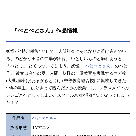
『ぺとぺとさん』作品情報
妖怪が “特定種族” として、人間社会にそれなりに溶け込んでい
る、のどかな田舎の中学が舞台。 いとしいものと触れあうと、
「ぺとっ」 とくっついてしまう、妖怪 「
ぺとぺとさん
」のぺと
子。 彼女は今年の夏、人間、妖怪の一環教育を実践するマガ校
(大曲垣峠 (おおまがきとうげ) 中等教育総合校) に転校してきた
中学2年生。 はりきって臨んだ水泳の授業中に、クラスメイトの
シンゴとぺとってしまい、スクール水着が脱げなくなってしまっ
た！？
作品名
ぺとぺとさん
放送形態
TVアニメ