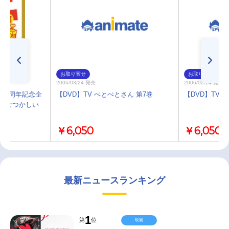
お取り寄せ
お取り寄せ
2006/03/24 発売
2006/02/24 発売
10周年記念企
【DVD】TV ぺとぺとさん 第7巻
【DVD】TV 
笑(なつかしい
￥6,050
￥6,050
最新ニュースランキング
1
第
位
映画