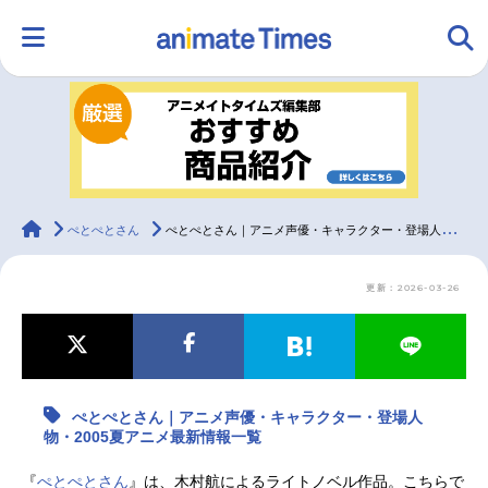
HOME
ランキング
アニメ
声優
ラジオ
みんなの声
グッズ
映画
animateTimes
ぺとぺとさん
ぺとぺとさん｜アニメ声優・キャラクター・登場人物・2005夏アニメ最新情報一覧
更新：2026-03-26
マンガ・ラノベ
ゲーム・アプリ
音楽
コスプレ
2.5次元
配信・Vtuber
トレンド
無料マンガ
ぺとぺとさん｜アニメ声優・キャラクター・登場人
最新記事一覧
物・2005夏アニメ最新情報一覧
アニメ記事一覧
声優記事一覧
『
ぺとぺとさん
』は、木村航によるライトノベル作品。こちらで