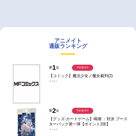
アニメイト
通販ランキング
1
第
位
予約受付中
【コミック】魔法少女ノ魔女裁判(2)
￥924
2
第
位
予約受付中
【グッズ-カードゲーム】鳴潮 ：対決 ブース
ターパック第一弾【ポイント2倍】
￥440