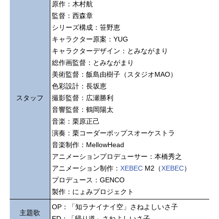
原作：木村航
監督：西森章
シリーズ構成：笹野恵
キャラクター原案：YUG
キャラクターデザイン：とみながまり
総作画監督：とみながまり
美術監督：飯島由樹子（スタジオMAO）
色彩設計：長坂恵
スタッフ
撮影監督：広瀬勝利
音響監督：鶴岡陽太
音楽：栗原正己
演奏：栗コーダーポップスオーケストラ
音楽制作：MellowHead
アニメーションプロデューサー：本橋秀之
アニメーション制作：
XEBEC
M2（
XEBEC
）
プロデュース：GENCO
製作：にょみプロジェクト
OP：「知ラナイナイ空」さねよしいさ子
主題歌
ED：「帰り道」さねよしいさ子