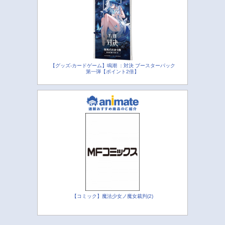
【グッズ-カードゲーム】鳴潮 ：対決 ブースターパック
第一弾【ポイント2倍】
【コミック】魔法少女ノ魔女裁判(2)