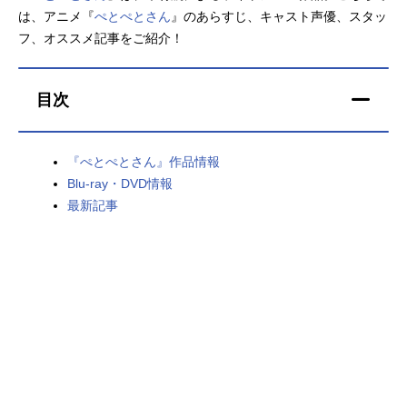
は、アニメ『
ぺとぺとさん
』のあらすじ、キャスト声優、スタッ
アニメ映画一覧
実写化映画一覧
フ、オススメ記事をご紹介！
今期アニメ曜日別一覧
目次
春アニメ
夏アニメ
秋アニメ
冬アニメ
『ぺとぺとさん』作品情報
Blu-ray・DVD情報
男性声優/女性声優一覧
最新記事
FOLLOW US