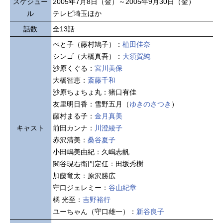
スケジュー
2005年7月8日（金）～2005年9月30日（金）
ル
テレビ埼玉ほか
話数
全13話
ぺと子（藤村鳩子）：
植田佳奈
シンゴ（大橋真吾）：
大須賀純
沙原くぐる：
宮川美保
大橋智恵：
斎藤千和
沙原ちょちょ丸：猪口有佳
友里明日香：雪野五月（
ゆきのさつき
）
藤村まる子：
金月真美
キャスト
前田カンナ：
川澄綾子
赤沢清美：
桑谷夏子
小田嶋美由紀：久嶋志帆
関谷現右衛門定任：田坂秀樹
加藤竜太：原沢勝広
守口ジェレミー：
谷山紀章
橘 光至：
吉野裕行
ユーちゃん（守口雄一）：
新谷良子