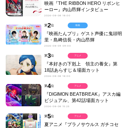
映画『THE RIBBON HERO リボンヒ
ーロー』内山昂輝インタビュー
2026-08-08 18:00
2
第
位
映画
『映画たんプリ』ゲスト声優に鬼頭明
里・島﨑信長・内山昂輝
2026-08-09 09:00
3
第
位
アニメ
『本好きの下剋上 領主の養女』第
18話あらすじ＆場面カット
2026-08-08 18:00
4
第
位
アニメ
『DIGIMON BEATBREAK』アスカ編
ビジュアル、第42話場面カット
2026-08-08 15:25
5
第
位
アニメ
夏アニメ『プラノサウルス ガチコセ