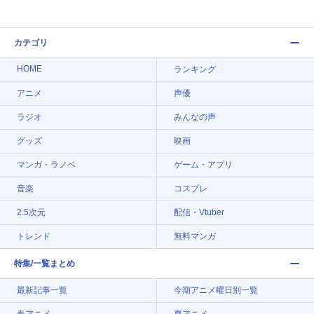
カテゴリ
HOME
ランキング
アニメ
声優
ラジオ
みんなの声
グッズ
映画
マンガ・ラノベ
ゲーム・アプリ
音楽
コスプレ
2.5次元
配信・Vtuber
トレンド
無料マンガ
特集/一覧まとめ
最新記事一覧
今期アニメ曜日別一覧
春アニメ
夏アニメ