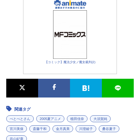
【コミック】魔法少女ノ魔女裁判(2)
関連タグ
ぺとぺとさん
2005夏アニメ
植田佳奈
大須賀純
宮川美保
斎藤千和
金月真美
川澄綾子
桑谷夏子
谷山紀章