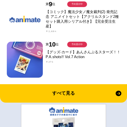
9
第
位
予約受付中
【コミック】魔法少女ノ魔女裁判(2) 発売記
念 アニメイトセット【アクリルスタンド2種
セット購入用シリアル付き】【完全受注生
産】
￥2,684
10
第
位
予約受付中
【グッズ-カード】あんさんぶるスターズ！！
P.A.shots!! Vol.7 Action
￥275
すべて見る