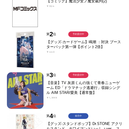
【コミック】魔法少女ノ魔女裁判(2)
￥924
2
第
位
予約受付中
【グッズ-カードゲーム】鳴潮 ：対決 ブース
ターパック第一弾【ポイント2倍】
￥440
3
第
位
予約受付中
【音楽】TV 灰原くんの強くて青春ニューゲ
ーム ED「ドラマチック逃避行」収録シング
ル AIM STAR/愛美【通常盤】
￥1,999
4
第
位
発売中
【グッズ-スタンドポップ】Dr.STONE アクリ
ルスタンド ホワイマンといっしょver. ス