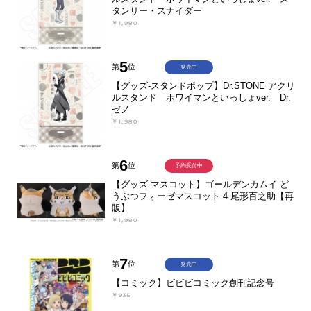
タンリー・スナイダー
￥1,980
5
第
位
発売中
【グッズ-スタンドポップ】Dr.STONE アクリ
ルスタンド ホワイマンといっしょver. Dr.
ゼノ
￥1,980
6
第
位
予約受付中
【グッズ-マスコット】ゴールデンカムイ ど
うぶつフォーゼマスコット 4.尾形百之助【再
販】
￥1,980
7
第
位
発売中
【コミック】ビビビコミック創刊記念号
￥935