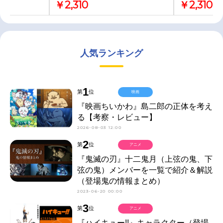
￥2,310
￥2,310
人気ランキング
1
第
位
映画
『映画ちいかわ』島二郎の正体を考え
る【考察・レビュー】
2026-08-03 12:00
2
第
位
アニメ
『鬼滅の刃』十二鬼月（上弦の鬼、下
弦の鬼）メンバーを一覧で紹介＆解説
（登場鬼の情報まとめ）
2023-06-20 00:00
3
第
位
アニメ
『ハイキュー!!』キャラクター（登場