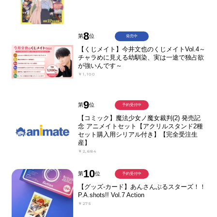
8
第
位
発売中
【くじメイト】今井文也のくじメイトVol.4～
チャラめに見える幼馴染、実は一途で独占欲
が強いんです～
￥1,100
9
第
位
予約受付中
【コミック】魔法少女ノ魔女裁判(2) 発売記
念 アニメイトセット【アクリルスタンド2種
セット購入用シリアル付き】【完全受注生
産】
￥2,684
10
第
位
予約受付中
【グッズ-カード】あんさんぶるスターズ！！
P.A.shots!! Vol.7 Action
￥275