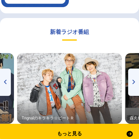
新着ラジオ番組
Trignalのキラキラ☆ビートＲ
森久
もっと見る