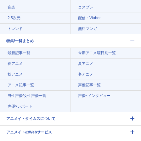
音楽
コスプレ
2.5次元
配信・Vtuber
トレンド
無料マンガ
特集/一覧まとめ
最新記事一覧
今期アニメ曜日別一覧
春アニメ
夏アニメ
秋アニメ
冬アニメ
アニメ記事一覧
声優記事一覧
男性声優/女性声優一覧
声優×インタビュー
声優×レポート
アニメイトタイムズについて
アニメイトのWebサービス