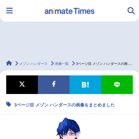
HOME
ランキング
アニメ
声優
animateTimes
ラジオ
みんなの声
グッズ
映画
メゾン ハンダース
画像一覧
3ページ目 メゾン ハンダースの画像をまとめました
マンガ・ラノベ
ゲーム・アプリ
音楽
コスプレ
3ページ目 メゾン ハンダースの画像をまとめました
2.5次元
配信・Vtuber
トレンド
無料マンガ
最新記事一覧
アニメ記事一覧
声優記事一覧