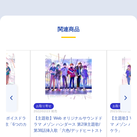
関連商品
お取り寄せ
お取り寄せ
2022/02/23 発売
2021/10/06 発売
ジナルボイスドラ
【主題歌】Web オリジナルサウンドド
【主題歌】We
主題歌「6つのカ
ラマ メゾン ハンダース 第2弾主題歌/
マ メゾン ハ
第38話挿入歌「六色/デッドヒートスト
ケラ」
ーリー」