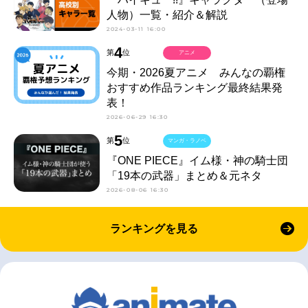
人物）一覧・紹介＆解説
2024-03-11 16:00
4
第
位
アニメ
今期・2026夏アニメ みんなの覇権
おすすめ作品ランキング最終結果発
表！
2026-06-29 16:30
5
第
位
マンガ・ラノベ
『ONE PIECE』イム様・神の騎士団
「19本の武器」まとめ＆元ネタ
2026-08-06 16:30
ランキングを見る