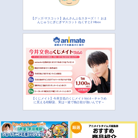
【グッズ-マスコット】あんさんぶるスターズ！！ おま
んじゅうにぎにぎマスコット ねくすと2 Hbox
【くじメイト】今井文也のくじメイトVol.4～チャラめ
に見える幼馴染、実は一途で独占欲が強いんです～