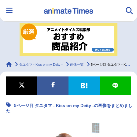
HOME
ランキング
アニメ
声優
ラジオ
みんなの声
グッズ
映画
animateTimes
タユタマ - Kiss on my Deity -
画像一覧
5ページ目 タユタマ - Kiss on my Deity -の画像をまとめました
マンガ・ラノベ
ゲーム・アプリ
音楽
コスプレ
5ページ目 タユタマ - Kiss on my Deity -の画像をまとめまし
2.5次元
配信・Vtuber
トレンド
無料マンガ
た
最新記事一覧
アニメ記事一覧
声優記事一覧