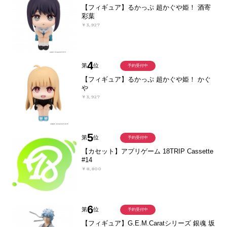
【フィギュア】るかっぷ 超かぐや姫！ 酒寄
彩葉
￥3,927
4
第
位
予約受付中
【フィギュア】るかっぷ 超かぐや姫！ かぐ
や
￥3,927
5
第
位
予約受付中
【カセット】アプリゲーム 18TRIP Cassette
#14
￥8,800
6
第
位
予約受付中
【フィギュア】G.E.M.Caratシリーズ 銀魂 坂