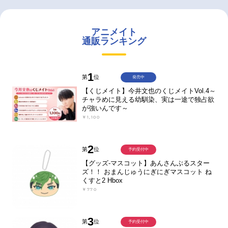
アニメイト
通販ランキング
1
第
位
発売中
【くじメイト】今井文也のくじメイトVol.4～
チャラめに見える幼馴染、実は一途で独占欲
が強いんです～
￥1,100
2
第
位
予約受付中
【グッズ-マスコット】あんさんぶるスター
ズ！！ おまんじゅうにぎにぎマスコット ね
くすと2 Hbox
￥770
3
第
位
予約受付中