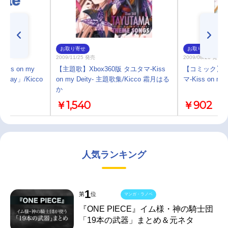
お取り寄せ
お取り寄せ
2009/11/25 発売
2009/08/26 発売
ss on my
【主題歌】Xbox360版 タユタマ-Kiss
【コミック】マ
ry day」/Kicco
on my Deity- 主題歌集/Kicco 霜月はる
マ-Kiss on my D
か
￥1,540
￥902
人気ランキング
1
第
位
マンガ・ラノベ
『ONE PIECE』イム様・神の騎士団
「19本の武器」まとめ＆元ネタ