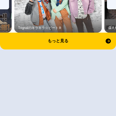
Trignalのキラキラ☆ビートＲ
森久
もっと見る