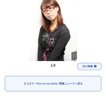
アニメ映画一覧
実写化映画一覧
今期アニメ曜日別一覧
春アニメ
夏アニメ
秋アニメ
冬アニメ
男性声優/女性声優一覧
FOLLOW US
1/4
次の画像
タユタマ - Kiss on my Deity -関連ニュースへ戻る