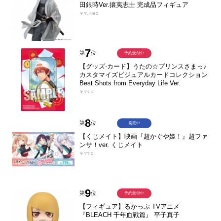
田銀時Ver.攘夷志士 完成品フィギュア
￥7,480
7
第
位
予約受付中
【グッズ-カード】うたの☆プリンスさまっ♪
カスタマイズビジュアルカードコレクション
Best Shots from Everyday Life Ver.
￥770
8
第
位
発売中
【くじメイト】映画『超かぐや姫！』超ファ
ンサ！ver. くじメイト
￥770
9
第
位
予約受付中
【フィギュア】るかっぷ TVアニメ
『BLEACH 千年血戦篇』 平子真子