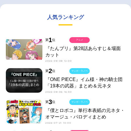
人気ランキング
1
第
位
アニメ
『たんプリ』第28話あらすじ＆場面
カット
2026-08-08 12:00
2
第
位
マンガ・ラノベ
『ONE PIECE』イム様・神の騎士団
「19本の武器」まとめ＆元ネタ
2026-08-06 16:30
3
第
位
マンガ・ラノベ
『僕とロボコ』単行本表紙の元ネタ・
オマージュ・パロディまとめ
2026-07-21 10:00