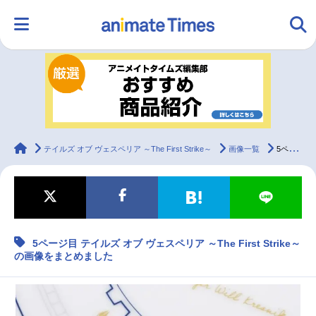
HOME
ランキング
アニメ
声優
ラジオ
みんなの声
グッズ
映画
animateTimes
テイルズ オブ ヴェスペリア ～The First Strike～
画像一覧
5ページ目 テイルズ オブ ヴェスペリア ～The First Strike～の画像をまとめました
マンガ・ラノベ
ゲーム・アプリ
音楽
コスプレ
5ページ目 テイルズ オブ ヴェスペリア ～The First Strike～
2.5次元
配信・Vtuber
トレンド
無料マンガ
の画像をまとめました
最新記事一覧
アニメ記事一覧
声優記事一覧