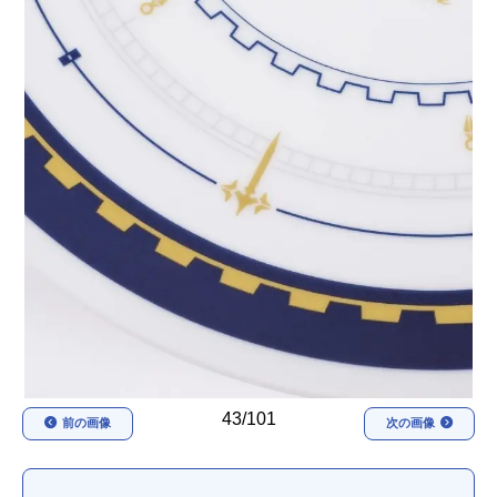
アニメ映画一覧
実写化映画一覧
今期アニメ曜日別一覧
春アニメ
夏アニメ
秋アニメ
冬アニメ
男性声優/女性声優一覧
FOLLOW US
43/101
前の画像
次の画像