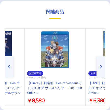
関連商品
お取り寄せ
お取り寄せ
2010/05/28 発売
2010/05/28 発売
Tales of
【Blu-ray】劇場版 Tales of Vesperia-テ
【DVD】劇場版 Ta
ブ ヴェスペリア-
イルズ オブ ヴェスペリア- ～The First
ルズ オブ ヴェスペ
e～ オリジナルサウン
Strike～
Strike～
￥8,580
￥6,380