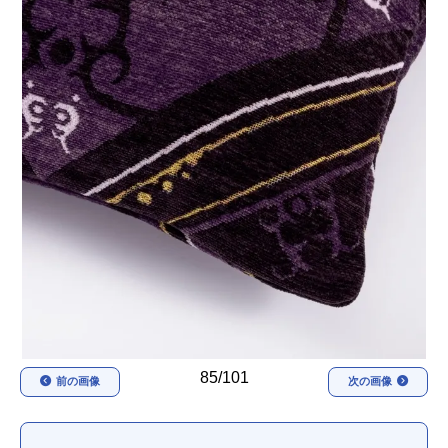
アニメ映画一覧
実写化映画一覧
今期アニメ曜日別一覧
春アニメ
夏アニメ
秋アニメ
冬アニメ
男性声優/女性声優一覧
FOLLOW US
85/101
前の画像
次の画像