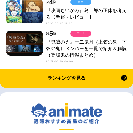
4
第
位
映画
『映画ちいかわ』島二郎の正体を考え
る【考察・レビュー】
2026-08-03 12:00
5
第
位
アニメ
『鬼滅の刃』十二鬼月（上弦の鬼、下
弦の鬼）メンバーを一覧で紹介＆解説
（登場鬼の情報まとめ）
2023-06-20 00:00
ランキングを見る