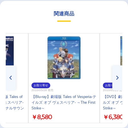
関連商品
お取り寄せ
お取り寄せ
2010/05/28 発売
2010/05/28 発売
Tales of
【Blu-ray】劇場版 Tales of Vesperia-テ
【DVD】劇場版 Ta
ブ ヴェスペリア-
イルズ オブ ヴェスペリア- ～The First
ルズ オブ ヴェスペ
e～ オリジナルサウン
Strike～
Strike～
￥8,580
￥6,380