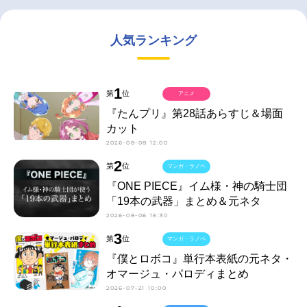
人気ランキング
1
第
位
アニメ
『たんプリ』第28話あらすじ＆場面
カット
2026-08-08 12:00
2
第
位
マンガ・ラノベ
『ONE PIECE』イム様・神の騎士団
「19本の武器」まとめ＆元ネタ
2026-08-06 16:30
3
第
位
マンガ・ラノベ
『僕とロボコ』単行本表紙の元ネタ・
オマージュ・パロディまとめ
2026-07-21 10:00