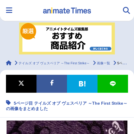
HOME
ランキング
アニメ
声優
ラジオ
みんなの声
グッズ
映画
animateTimes
テイルズ オブ ヴェスペリア ～The First Strike～
画像一覧
5ページ目 テイルズ オブ ヴェスペリア ～The First Strike～の画像をまとめました
マンガ・ラノベ
ゲーム・アプリ
音楽
コスプレ
5ページ目 テイルズ オブ ヴェスペリア ～The First Strike～
2.5次元
配信・Vtuber
トレンド
無料マンガ
の画像をまとめました
最新記事一覧
アニメ記事一覧
声優記事一覧