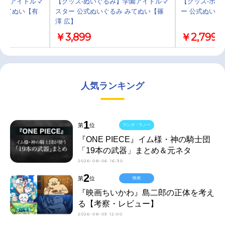
学園アイドルマ
【グッズ-ぬいぐるみ】学園アイドルマ
【グッズ-ポー
 みてぬい【有
スター 公式ぬいぐるみ みてぬい【篠
ー 公式ぬいぐ
澤 広】
￥3,899
￥2,799
人気ランキング
1
第
位
マンガ・ラノベ
『ONE PIECE』イム様・神の騎士団
「19本の武器」まとめ＆元ネタ
2026-08-06 16:30
2
第
位
映画
『映画ちいかわ』島二郎の正体を考え
る【考察・レビュー】
2026-08-03 12:00