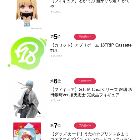
【フィギュア】るかっぷ 超かぐや姫！ かぐ
や
￥3,927
5
第
位
予約受付中
【カセット】アプリゲーム 18TRIP Cassette
#14
￥8,800
6
第
位
予約受付中
【フィギュア】G.E.M.Caratシリーズ 銀魂 坂
田銀時Ver.攘夷志士 完成品フィギュア
￥7,480
7
第
位
予約受付中
【グッズ-カード】うたの☆プリンスさまっ♪
カスタマイズビジュアルカードコレクション