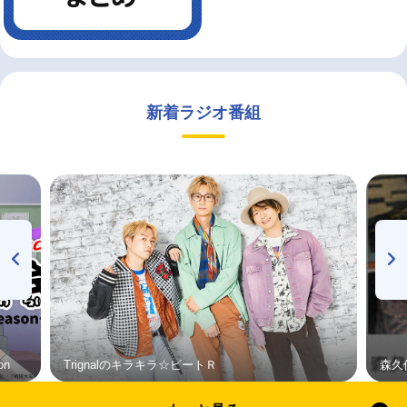
新着ラジオ番組
on
Trignalのキラキラ☆ビートＲ
森久