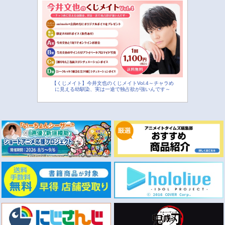
【くじメイト】今井文也のくじメイトVol.4～チャラめ
に見える幼馴染、実は一途で独占欲が強いんです～