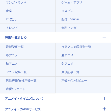
マンガ・ラノベ
ゲーム・アプリ
音楽
コスプレ
2.5次元
配信・Vtuber
トレンド
無料マンガ
特集/一覧まとめ
最新記事一覧
今期アニメ曜日別一覧
春アニメ
夏アニメ
秋アニメ
冬アニメ
アニメ記事一覧
声優記事一覧
男性声優/女性声優一覧
声優×インタビュー
声優×レポート
アニメイトタイムズについて
アニメイトのWebサービス