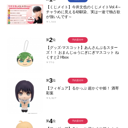
【くじメイト】今井文也のくじメイトVol.4～
チャラめに見える幼馴染、実は一途で独占欲
が強いんです～
￥1,100
2
第
位
予約受付中
【グッズ-マスコット】あんさんぶるスター
ズ！！ おまんじゅうにぎにぎマスコット ね
くすと2 Hbox
￥770
3
第
位
予約受付中
【フィギュア】るかっぷ 超かぐや姫！ 酒寄
彩葉
￥3,927
4
第
位
予約受付中