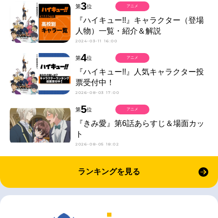
3
第
位
アニメ
『ハイキュー!!』キャラクター（登場
人物）一覧・紹介＆解説
2024-03-11 16:00
4
第
位
アニメ
『ハイキュー!!』人気キャラクター投
票受付中！
2026-08-03 17:00
5
第
位
アニメ
『きみ愛』第6話あらすじ＆場面カッ
ト
2026-08-05 18:02
ランキングを見る