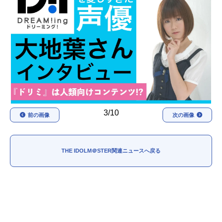
アニメ映画一覧
実写化映画一覧
今期アニメ曜日別一覧
春アニメ
夏アニメ
秋アニメ
冬アニメ
男性声優/女性声優一覧
3/10
前の画像
次の画像
FOLLOW US
THE IDOLM＠STER関連ニュースへ戻る