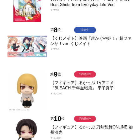
Best Shots from Everyday Life Ver.
￥770
8
第
位
発売中
【くじメイト】映画『超かぐや姫！』超ファ
ンサ！ver. くじメイト
￥770
9
第
位
予約受付中
【フィギュア】るかっぷ TVアニメ
『BLEACH 千年血戦篇』 平子真子
￥4,020
10
第
位
予約受付中
【フィギュア】るかっぷ 刀剣乱舞ONLINE 加
州清光
￥4,301