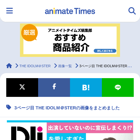
HOME
ランキング
アニメ
声優
ラジオ
みんなの声
グッズ
映画
animateTimes
THE IDOLM＠STER
画像一覧
3ページ目 THE IDOLM＠STERの画像をまとめました
マンガ・ラノベ
ゲーム・アプリ
音楽
コスプレ
3ページ目 THE IDOLM＠STERの画像をまとめました
2.5次元
配信・Vtuber
トレンド
無料マンガ
最新記事一覧
アニメ記事一覧
声優記事一覧