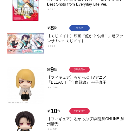
Best Shots from Everyday Life Ver.
￥770
8
第
位
発売中
【くじメイト】映画『超かぐや姫！』超ファ
ンサ！ver. くじメイト
￥770
9
第
位
予約受付中
【フィギュア】るかっぷ TVアニメ
『BLEACH 千年血戦篇』 平子真子
￥4,020
10
第
位
予約受付中
【フィギュア】るかっぷ 刀剣乱舞ONLINE 加
州清光
￥4,301