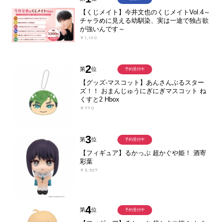
【くじメイト】今井文也のくじメイトVol.4～
チャラめに見える幼馴染、実は一途で独占欲
が強いんです～
￥1,100
2
第
位
予約受付中
【グッズ-マスコット】あんさんぶるスター
ズ！！ おまんじゅうにぎにぎマスコット ね
くすと2 Hbox
￥770
3
第
位
予約受付中
【フィギュア】るかっぷ 超かぐや姫！ 酒寄
彩葉
￥3,927
4
第
位
予約受付中