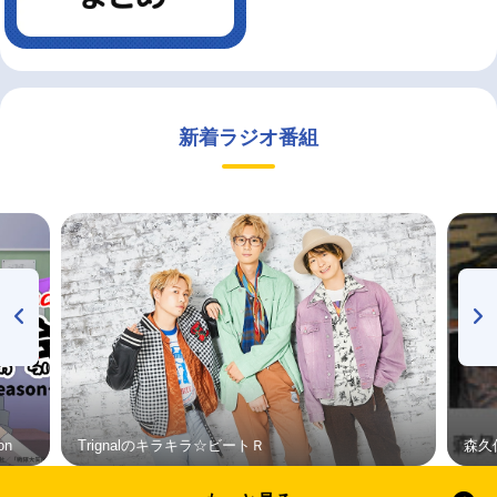
新着ラジオ番組
on
Trignalのキラキラ☆ビートＲ
森久