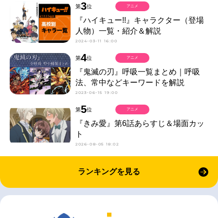
3
第
位
アニメ
『ハイキュー!!』キャラクター（登場
人物）一覧・紹介＆解説
2024-03-11 16:00
4
第
位
アニメ
『鬼滅の刃』呼吸一覧まとめ｜呼吸
法、常中などキーワードを解説
2023-06-15 19:00
5
第
位
アニメ
『きみ愛』第6話あらすじ＆場面カッ
ト
2026-08-05 18:02
ランキングを見る