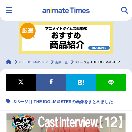
HOME
ランキング
アニメ
声優
ラジオ
みんなの声
グッズ
映画
animateTimes
THE IDOLM＠STER
画像一覧
3ページ目 THE IDOLM＠STERの画像をまとめました
マンガ・ラノベ
ゲーム・アプリ
音楽
コスプレ
3ページ目 THE IDOLM＠STERの画像をまとめました
2.5次元
配信・Vtuber
トレンド
無料マンガ
最新記事一覧
アニメ記事一覧
声優記事一覧