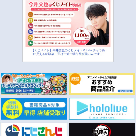
【くじメイト】今井文也のくじメイトVol.4～チャラめ
に見える幼馴染、実は一途で独占欲が強いんです～