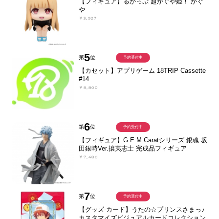
【フィギュア】るかっぷ 超かぐや姫！ かぐ
や
￥3,927
5
第
位
予約受付中
【カセット】アプリゲーム 18TRIP Cassette
#14
￥8,800
6
第
位
予約受付中
【フィギュア】G.E.M.Caratシリーズ 銀魂 坂
田銀時Ver.攘夷志士 完成品フィギュア
￥7,480
7
第
位
予約受付中
【グッズ-カード】うたの☆プリンスさまっ♪
カスタマイズビジュアルカードコレクション