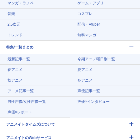
マンガ・ラノベ
ゲーム・アプリ
音楽
コスプレ
2.5次元
配信・Vtuber
トレンド
無料マンガ
特集/一覧まとめ
最新記事一覧
今期アニメ曜日別一覧
春アニメ
夏アニメ
秋アニメ
冬アニメ
アニメ記事一覧
声優記事一覧
男性声優/女性声優一覧
声優×インタビュー
声優×レポート
アニメイトタイムズについて
アニメイトのWebサービス