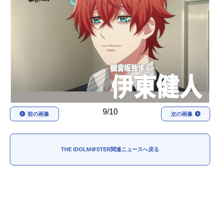
アニメ映画一覧
実写化映画一覧
今期アニメ曜日別一覧
春アニメ
夏アニメ
秋アニメ
冬アニメ
男性声優/女性声優一覧
9/10
前の画像
次の画像
FOLLOW US
THE IDOLM＠STER関連ニュースへ戻る