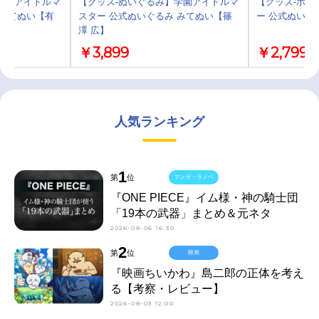
学園アイドルマ
【グッズ-ぬいぐるみ】学園アイドルマ
【グッズ-ポー
 みてぬい【有
スター 公式ぬいぐるみ みてぬい【篠
ー 公式ぬいぐ
澤 広】
￥3,899
￥2,799
人気ランキング
1
第
位
マンガ・ラノベ
『ONE PIECE』イム様・神の騎士団
「19本の武器」まとめ＆元ネタ
2026-08-06 16:30
2
第
位
映画
『映画ちいかわ』島二郎の正体を考え
る【考察・レビュー】
2026-08-03 12:00