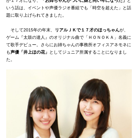
が１７才になり、
「お姉ちゃんがついに娘と同い年になった」
と
いう話は、イベントや声優ラジオ番組でも「時空を超えた」と話
題に取り上げられてきました。
そして2015年の年末、
リアルＪＫで１７才のほっちゃん
が、
ゲーム『太鼓の達人』のオリジナル曲で「ＨＯＮＯＫＡ」名義に
て歌手デビュー。さらにお姉ちゃんの事務所オフィスアネモネに
も
声優「井上ほの花」
としてジュニア所属することになりまし
た。