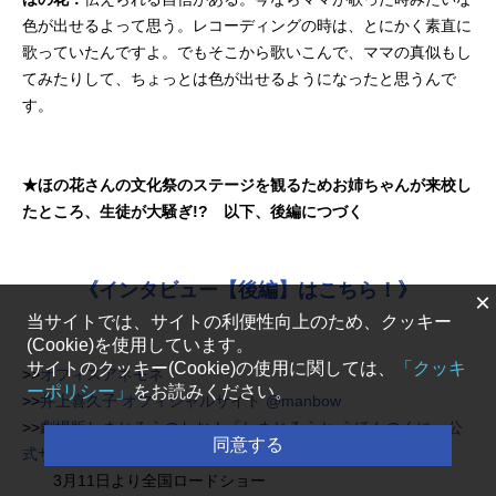
色が出せるよって思う。レコーディングの時は、とにかく素直に
歌っていたんですよ。でもそこから歌いこんで、ママの真似もし
てみたりして、ちょっとは色が出せるようになったと思うんで
す。
★ほの花さんの文化祭のステージを観るためお姉ちゃんが来校し
たところ、生徒が大騒ぎ!? 以下、後編につづく
《インタビュー【後編】はこちら！》
×
当サイトでは、サイトの利便性向上のため、クッキー
(Cookie)を使用しています。
サイトのクッキー(Cookie)の使用に関しては、
「クッキ
>>
オフィスアネモネ
ーポリシー」
をお読みください。
>>
井上喜久子 オフィシャルサイト @manbow
>>
劇場版しまじろうのわお！『しまじろうと えほんのくに』公
同意する
式サイト
3月11日より全国ロードショー