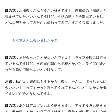
ほの花：
水樹奈々さんもすごい好きです！ 自叙伝の『深愛』も
読ませていただいたんですけど、性格の良さも全部出ているし、
どんな努力をしてきたかも伝わってきて、すごく共感しました。
――もう本人とは会いましたか？
ほの花：
まだ会ったことがないんですよ！ ライブを観には行っ
ているんですけど、次の日が朝から学校とかだと、ライブが終わ
ったら急いで帰らないといけなくて。
お姉：
私がよく娘の話をするから、奈々ちゃんは「ほっちゃんに
会いたい！」ってずーっと言ってくれてるんだけど、なかなかタ
イミングが合わないんですよ。
ほの花：
あとはアニソンもよく聴きますし、アイドル系も聴きま
す。モー娘。とか、ハロプロ大好き！ 自分と同い年くらいの子