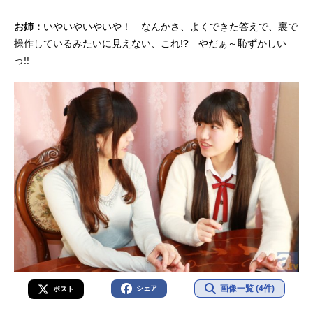
お姉：
いやいやいやいや！ なんかさ、よくできた答えで、裏で
操作しているみたいに見えない、これ!? やだぁ～恥ずかしい
っ!!
画像一覧 (4件)
シェア
ポスト