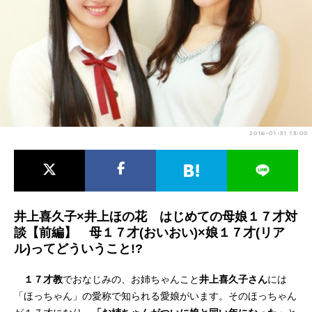
アニメ映画一覧
実写化映画一覧
今期アニメ曜日別一覧
春アニメ
夏アニメ
秋アニメ
冬アニメ
2016-01-31 13:00
男性声優/女性声優一覧
FOLLOW US
井上喜久子×井上ほの花 はじめての母娘１７才対
談【前編】 母１７才(おいおい)×娘１７才(リア
ル)ってどういうこと!?
１７才教
でおなじみの、お姉ちゃんこと
井上喜久子さん
には
「ほっちゃん」の愛称で知られる愛娘がいます。そのほっちゃん