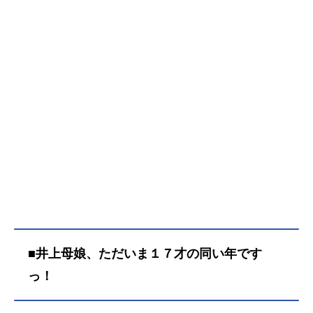
■井上母娘、ただいま１７才の同い年です
っ！