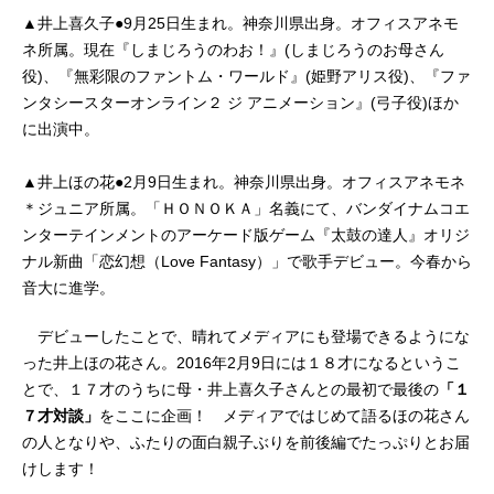
▲井上喜久子●9月25日生まれ。神奈川県出身。オフィスアネモ
ネ所属。現在『しまじろうのわお！』(しまじろうのお母さん
役)、『無彩限のファントム・ワールド』(姫野アリス役)、『ファ
ンタシースターオンライン２ ジ アニメーション』(弓子役)ほか
に出演中。
▲井上ほの花●2月9日生まれ。神奈川県出身。オフィスアネモネ
＊ジュニア所属。「ＨＯＮＯＫＡ」名義にて、バンダイナムコエ
ンターテインメントのアーケード版ゲーム『太鼓の達人』オリジ
ナル新曲「恋幻想（Love Fantasy）」で歌手デビュー。今春から
音大に進学。
デビューしたことで、晴れてメディアにも登場できるようにな
った井上ほの花さん。2016年2月9日には１８才になるというこ
とで、１７才のうちに母・井上喜久子さんとの最初で最後の
「１
７才対談」
をここに企画！ メディアではじめて語るほの花さん
の人となりや、ふたりの面白親子ぶりを前後編でたっぷりとお届
けします！