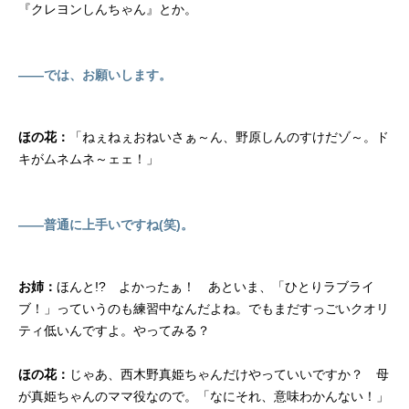
『クレヨンしんちゃん』とか。
――では、お願いします。
ほの花：
「ねぇねぇおねいさぁ～ん、野原しんのすけだゾ～。ド
キがムネムネ～ェェ！」
――普通に上手いですね(笑)。
お姉：
ほんと!? よかったぁ！ あといま、「ひとりラブライ
ブ！」っていうのも練習中なんだよね。でもまだすっごいクオリ
ティ低いんですよ。やってみる？
ほの花：
じゃあ、西木野真姫ちゃんだけやっていいですか？ 母
が真姫ちゃんのママ役なので。「なにそれ、意味わかんない！」