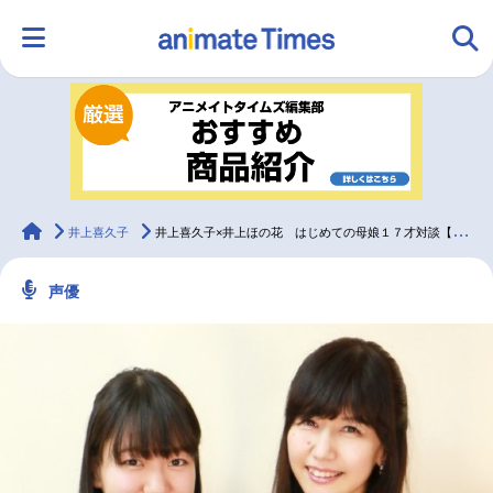
HOME
ランキング
アニメ
声優
ラジオ
みんなの声
グッズ
映画
animateTimes
井上喜久子
井上喜久子×井上ほの花 はじめての母娘１７才対談【前編】
声優
マンガ・ラノベ
ゲーム・アプリ
音楽
コスプレ
2.5次元
配信・Vtuber
トレンド
無料マンガ
最新記事一覧
アニメ記事一覧
声優記事一覧