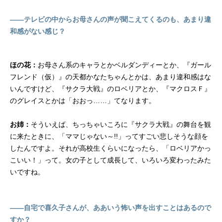
――テレビの中からお母さんの声が聞こえてくるのも、あまり違
和感がない感じ？
ほの花：
お母さん系のキャラとかベルダンディーとか、『ガール
フレンド（仮）』の天都かなたちゃんとかは、あまり違和感はな
いんですけど、『サクラ大戦』のロベリアとか、『マクロスＦ』
のグレイスとかは「おおっ……」てなります。
お姉：
そういえば、ちっちゃいころに『サクラ大戦』の舞台を観
に来たときに、「ママじゃない～!!」ってすごい悲しそうな顔を
したんですよ。それが高校生くらいになったら、「ロベリアかっ
こいい！」って。女の子として成長して、いろいろ変わったみた
いですね。
――自宅で喜久子さんが、ああいう怖い声を出すことはあるので
すか？