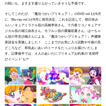
の戦いも、ますます盛り上がっていきそうな予感です。
そしてこのたび、『魔法つかいプリキュア！』のDVD vol.1が6月
に、Blu-ray vol.1が9月に発売決定。これを記念して、朝日奈み
らい／キュアミラクル役の高橋李依さん、十六夜リコ／キュアマ
ジカル役の堀江由衣さん、モフルン役の齋藤彩夏さん、はーちゃ
ん役の早見沙織さんによる、『魔法つかいプリキュア！』声優陣
座談会を実施しました！ ここまでのお気に入り話数や今後の見
どころなど、和気あいあいのトークをたっぷりお届けいたしま
す。記事後半では、４人のあいだにプリキュアお約束の“名前呼
びイベント”も!?