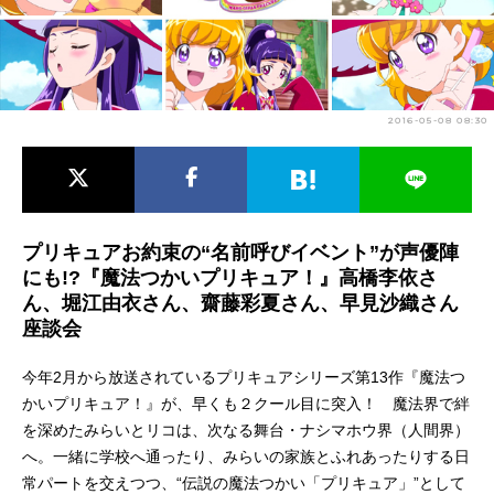
アニメ映画一覧
実写化映画一覧
今期アニメ曜日別一覧
2016-05-08 08:30
春アニメ
夏アニメ
秋アニメ
冬アニメ
男性声優/女性声優一覧
プリキュアお約束の“名前呼びイベント”が声優陣
にも!?『魔法つかいプリキュア！』高橋李依さ
FOLLOW US
ん、堀江由衣さん、齋藤彩夏さん、早見沙織さん
座談会
今年2月から放送されているプリキュアシリーズ第13作『魔法つ
かいプリキュア！』が、早くも２クール目に突入！ 魔法界で絆
を深めたみらいとリコは、次なる舞台・ナシマホウ界（人間界）
へ。一緒に学校へ通ったり、みらいの家族とふれあったりする日
常パートを交えつつ、“伝説の魔法つかい「プリキュア」”として