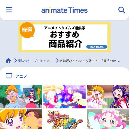
HOME
ランキング
アニメ
声優
ラジオ
みんなの声
グッズ
映画
animateTimes
魔法つかいプリキュア！
名前呼びイベントも発生!? 『魔法つかいプリキュア！』声優座談会
アニメ
マンガ・ラノベ
ゲーム・アプリ
音楽
コスプレ
2.5次元
配信・Vtuber
トレンド
無料マンガ
最新記事一覧
アニメ記事一覧
声優記事一覧