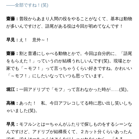
――全部ですね！(笑)
齋藤：
普段からあまり人間の役をやることがなくて、基本は動物
が多いんですけど、語尾がある役は今回が初めてなんです！
早見：
え！ 意外～！
齋藤：
割と普通にしゃべる動物とかで。今回は自分的に、「語尾
をもらえた！」っていうのが結構うれしいんです(笑)。現場とか
家でも「～モフ！」って言っちゃうくらい好きですね。かわいい
「～モフ！」にしたいなっていつも思っています。
堀江：
一回アドリブで「モフ」って言わなかった時が……(笑)。
高橋：
あった！ 私、今日アフレコしてる時に思い出し笑いしち
ゃいました(笑)。
早見：
モフルンとはーちゃんがふたりで探しものをするシーンな
んですけど、アドリブが結構長くて、２カット分くらいあったん