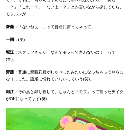
です。でもはーちゃんはそんなにしゃべれないから、「ある
ー？」「これー？」「ないよー？」とか言いながら探してたら、
モフルンが……
齋藤：
「ないねぇ～」って普通に言っちゃって。
一同：
(笑)
堀江：
スタッフさんが「なんでモフって言わないの！」って
(笑)。
齋藤：
普通に齋藤彩夏がしゃべったみたいになっちゃってＮＧに
なりました。語尾に慣れていないっていう(笑)。
堀江：
そのあと録り直して、ちゃんと「モフ」って言ったテイク
がOKになってます(笑)