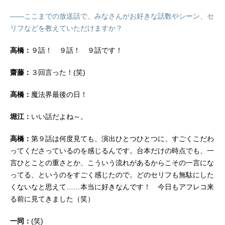
――ここまでの放送話で、みなさんがお好きな話数やシーン、セ
リフなどを教えていただけますか？
高橋：
９話！ ９話！ ９話です！
齋藤：
３回言った！(笑)
高橋：
魔法界最後の日！
堀江：
いい話だよね～。
高橋：
第９話は何度見ても、演出ひとつひとつに、すごくこだわ
ってくださっているのを感じるんです。台本だけの時点でも、一
言ひとことの重さとか、こういう流れがあるからこその一言にな
ってる、というのをすごく感じたので。どのセリフも無駄にした
くないなと思えて……本当に好きなんです！ 今日もアフレコ来
る前に見てきました（笑）
一同：
(笑)