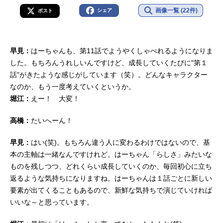
画像一覧 (22件)
シェア
ポスト
早見：
はーちゃんも、第11話でようやくしゃべれるようになりま
した。もちろんうれしいんですけど、成長していくたびに"第１
話"がきたような感じがしています（笑）。どんなキャラクター
なのか、もう一度考えていくというか。
堀江：
えー！ 大変！
高橋：
たいへーん！
早見：
はい(笑)。もちろん違う人に変わるわけではないので、基
本の主軸は一緒なんですけれど。はーちゃん「らしさ」みたいな
ものを残しつつ、どれくらい成長していくのか、毎回初心に立ち
返るような気持ちになりますね。はーちゃんは１話ごとに新しい
要素が出てくることもあるので、新鮮な気持ちで演じていければ
いいな～と思っています。