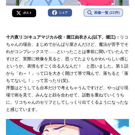
画像一覧 (22件)
シェア
ポスト
十六夜リコ/キュアマジカル役・堀江由衣さん(以下、堀江)：
リコ
ちゃんの場合、まじめでがんばり屋さんだけど、魔法が苦手でそ
れがコンプレックスで……といったことは事前に聞いていたんで
すけど、実際に映像を見ると、思ってたよりもかわいらしい感じ
というか、表情もすごく出る人なんだ！ と思いました。第１話
から「わ～！」って口を大きく開けて箒で飛んで、落ちると「落
ちてないし！」って言ったり(笑)。
序盤はどうしても台本だけで考えちゃうんですけど、やっぱり現
場で画を見て、みんなと顔を合わせて、話数を重ねていくうち
に、リコちゃんのセリフとしてしっくり出てくるようになったな
と感じています。