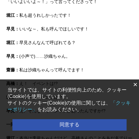
「いいよいいよ～！」って言ってくださって！
堀江：
私も超うれしかったです！
早見：
いいな～、私も呼んでほしいです！
堀江：
早見さんなんて呼ばれてる？
早見：
(小声で)……沙織ちゃん。
齋藤：
私は沙織ちゃんって呼んでます！
×
高橋：
え！ イベントは!?
当サイトでは、サイトの利便性向上のため、クッキー
(Cookie)を使用しています。
堀江：
名前呼びイベントは!?
サイトのクッキー(Cookie)の使用に関しては、
「クッキ
ーポリシー」
をお読みください。
早見：
え、そんな「イベント」があったんですか!?
同意する
一同：
(笑)
堀江：
本当は李依ちゃんだけど、高橋さんのことをあだ名でりー