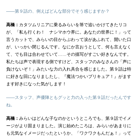
――第９話の、例えばどんな部分でそう感じますか？
高橋：
カタツムリニアに乗るみらいを箒で追いかけてきたリコ
が、「私も行くわ！ ナシマホウ界に。あなたの世界に！」って
言うカットで、みらいの目からぶわって涙があふれて、開いた口
が、いっかい閉じるんです。なにか言おうとして、何も言えなく
て、でも目は合わせていて……その描写がすごい好きなんです。
私たちは声で表現する側ですけど、スタッフのみなさんの「声に
負けないぞ！」みたいな力の入れ具合を感じました。第９話は特
に好きな回になりましたし、『魔法つかいプリキュア！』がます
ます好きになった気がします！
――スタッフ、声優陣ともグッと力の入った第９話だったんです
ね。
高橋：
みらいはどんな子なのかというところでも、第９話でイメ
ージがより固まりました。演じ始めたころは、みらいがあまりに
も元気なイメージだったというか、「ワクワクもんだぁ！」って