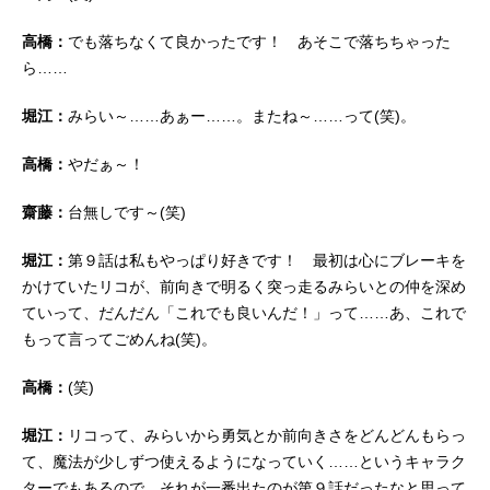
高橋：
でも落ちなくて良かったです！ あそこで落ちちゃった
ら……
堀江：
みらい～……あぁー……。またね～……って(笑)。
高橋：
やだぁ～！
齋藤：
台無しです～(笑)
堀江：
第９話は私もやっぱり好きです！ 最初は心にブレーキを
かけていたリコが、前向きで明るく突っ走るみらいとの仲を深め
ていって、だんだん「これでも良いんだ！」って……あ、これで
もって言ってごめんね(笑)。
高橋：
(笑)
堀江：
リコって、みらいから勇気とか前向きさをどんどんもらっ
て、魔法が少しずつ使えるようになっていく……というキャラク
ターでもあるので。それが一番出たのが第９話だったなと思って