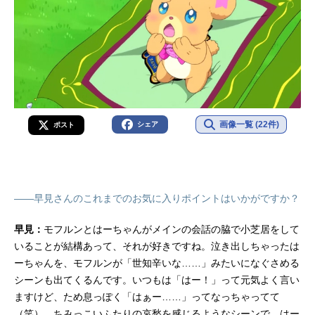
画像一覧 (22件)
シェア
ポスト
――早見さんのこれまでのお気に入りポイントはいかがですか？
早見：
モフルンとはーちゃんがメインの会話の脇で小芝居をして
いることが結構あって、それが好きですね。泣き出しちゃったは
ーちゃんを、モフルンが「世知辛いな……」みたいになぐさめる
シーンも出てくるんです。いつもは「はー！」って元気よく言い
ますけど、ため息っぽく「はぁー……」ってなっちゃってて
（笑）。ちみっこいふたりの哀愁を感じるようなシーンで、はー