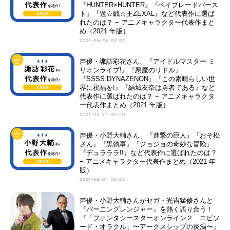
『HUNTER×HUNTER』『ベイブレードバース
ト』『遊☆戯☆王ZEXAL』など代表作に選ば
れたのは？ − アニメキャラクター代表作まと
め（2021 年版）
2021-06-03 00:00
声優・諏訪彩花さん、『アイドルマスター ミ
リオンライブ!』『悪魔のリドル』
『SSSS.DYNAZENON』『この素晴らしい世
界に祝福を!』『結城友奈は勇者である』など
代表作に選ばれたのは？ − アニメキャラクタ
ー代表作まとめ（2021 年版）
2021-05-27 00:00
声優・小野大輔さん、『進撃の巨人』『おそ松
さん』『黒執事』『ジョジョの奇妙な冒険』
『デュラララ!!』など代表作に選ばれたのは？
− アニメキャラクター代表作まとめ（2021 年
版）
2021-05-04 00:00
声優・小野大輔さんがセガ・光吉猛修さんと
『バーニングレンジャー』を熱く語り合う！
『「ファンタシースターオンライン２ エピソ
ード・オラクル」〜アークスシップの炎渦〜』