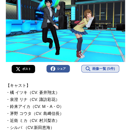
画像一覧 (5件)
シェア
ポスト
【キャスト】
・橘 イツキ（CV. 蒼井翔太）
・泉澄 リナ（CV. 諏訪彩花）
・鈴来アイカ（CV. M・A・O）
・茅野 コウタ（CV. 島﨑信長）
・近衛 ミカ（CV. 村川梨衣）
・シルバ （CV.新田恵海）