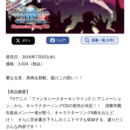
画像一覧 (5件)
シェア
ポスト
発売日：2016年7月6日(水)
価格：3,024（税込）
重なる音、高鳴る鼓動、届けこの想い！！
【商品概要】
TVアニメ「ファンタシースターオンライン2 ジ アニメーショ
ン」から、キャラクターソングCDの発売が決定！！ 清雅学園
生徒会メンバー達が歌う、キャラクターソング6曲をおとど
け！ さらに完全書き下ろしのミニドラマも収録する、盛りだく
さんな内容です！！