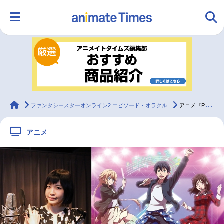
HOME
ランキング
アニメ
声優
ラジオ
みんなの声
グッズ
映画
animateTimes
ファンタシースターオンライン2 エピソード・オラクル
アニメ『PSO2』キャラソンCDインタビュー【諏訪彩花さん編】
アニメ
マンガ・ラノベ
ゲーム・アプリ
音楽
コスプレ
2.5次元
配信・Vtuber
トレンド
無料マンガ
最新記事一覧
アニメ記事一覧
声優記事一覧