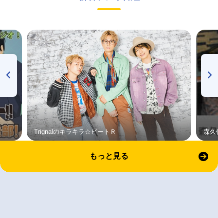
Trignalのキラキラ☆ビートＲ
森久
もっと見る