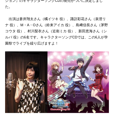
ション』のキャラクターソングCDの発売がついに決定しまし
た。
出演は蒼井翔太さん（橘イツキ 役）、諏訪彩花さん（泉澄リ
ナ 役）、M・A・Oさん（鈴来アイカ 役）、島﨑信長さん（茅野
コウタ 役）、村川梨衣さん（近衛ミカ 役）、新田恵海さん（シ
ルバ 役）の6名です。キャラクターソングCDでは、この6人が学
園祭でライブを繰り広げますよ！