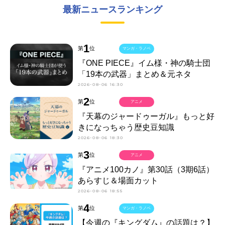
最新ニュースランキング
1
第
位
マンガ・ラノベ
『ONE PIECE』イム様・神の騎士団
「19本の武器」まとめ＆元ネタ
2026-08-06 16:30
2
第
位
アニメ
『天幕のジャードゥーガル』もっと好
きになっちゃう歴史豆知識
2026-08-06 18:30
3
第
位
アニメ
『アニメ100カノ』第30話（3期6話）
あらすじ＆場面カット
2026-08-06 18:55
4
第
位
マンガ・ラノベ
【今週の『キングダム』の話題は？】