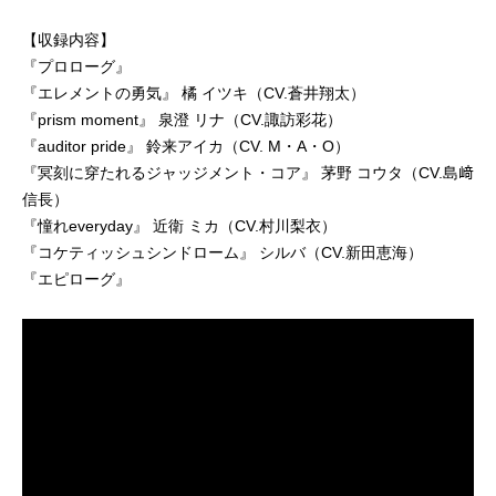
【収録内容】
『プロローグ』
『エレメントの勇気』 橘 イツキ（CV.蒼井翔太）
『prism moment』 泉澄 リナ（CV.諏訪彩花）
『auditor pride』 鈴来アイカ（CV. M・A・O）
『冥刻に穿たれるジャッジメント・コア』 茅野 コウタ（CV.島﨑
信長）
『憧れeveryday』 近衛 ミカ（CV.村川梨衣）
『コケティッシュシンドローム』 シルバ（CV.新田恵海）
『エピローグ』