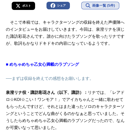
画像一覧 (5件)
シェア
ポスト
そこで本稿では、キャラクターソングの収録を終えた声優陣へ
のインタビューをお届けしていきます。今回は、泉澄リナを演じ
た諏訪彩花さんです。誰かに向けたラブソングを歌ったリナです
が、歌詞もかなりドキドキの内容になっているようです。
■ めちゃめちゃ乙女心満載のラブソング
──まずは収録を終えての感想をお願いします。
泉澄リナ役・諏訪彩花さん（以下、諏訪）：
リナでは、「レアド
ロ☆KOI☆こい！ワンモア！」でアイカちゃんと一緒に歌わせて
もらったんですけど、それとはまた違ったソロのキャラクターソ
ングということでどんな曲がくるのかなぁと思っていました。そ
うしたらめちゃめちゃ乙女心満載のラブソングだったので、なん
か可愛いなって思いました。