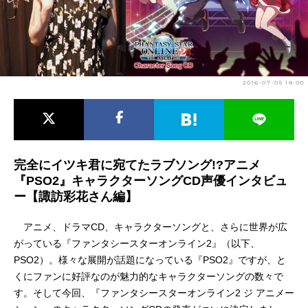
アニメ映画一覧
実写化映画一覧
今期アニメ曜日別一覧
春アニメ
夏アニメ
2016-07-05 18:00
秋アニメ
冬アニメ
男性声優/女性声優一覧
完全にイツキ君に宛てたラブソング!?アニメ
FOLLOW US
『PSO2』キャラクターソングCD声優インタビュ
ー【諏訪彩花さん編】
アニメ、ドラマCD、キャラクターソングと、さらに世界が広
がっている『ファンタシースターオンライン2』（以下、
PSO2）。様々な展開が話題になっている『PSO2』ですが、と
くにファンに好評なのが魅力的なキャラクターソングの数々で
す。そして今回、『ファンタシースターオンライン2 ジ アニメー