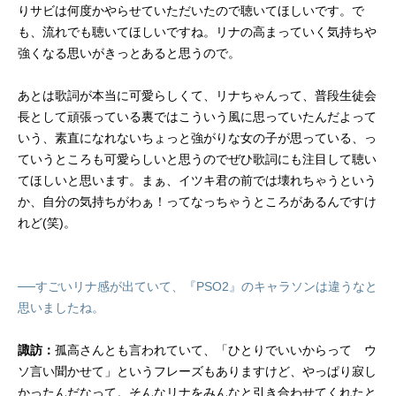
りサビは何度かやらせていただいたので聴いてほしいです。で
も、流れでも聴いてほしいですね。リナの高まっていく気持ちや
強くなる思いがきっとあると思うので。
あとは歌詞が本当に可愛らしくて、リナちゃんって、普段生徒会
長として頑張っている裏ではこういう風に思っていたんだよって
いう、素直になれないちょっと強がりな女の子が思っている、っ
ていうところも可愛らしいと思うのでぜひ歌詞にも注目して聴い
てほしいと思います。まぁ、イツキ君の前では壊れちゃうという
か、自分の気持ちがわぁ！ってなっちゃうところがあるんですけ
れど(笑)。
──すごいリナ感が出ていて、『PSO2』のキャラソンは違うなと
思いましたね。
諏訪：
孤高さんとも言われていて、「ひとりでいいからって ウ
ソ言い聞かせて」というフレーズもありますけど、やっぱり寂し
かったんだなって。そんなリナをみんなと引き合わせてくれたと