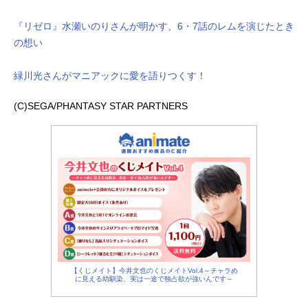
『リゼロ』水瀬いのりさんが明かす、6・7話のレムを演じたとき
の想い
緑川光さんがマニアックに愛を語りつくす！
(C)SEGA/PHANTASY STAR PARTNERS
【くじメイト】今井文也のくじメイトVol.4～チャラめ
に見える幼馴染、実は一途で独占欲が強いんです～