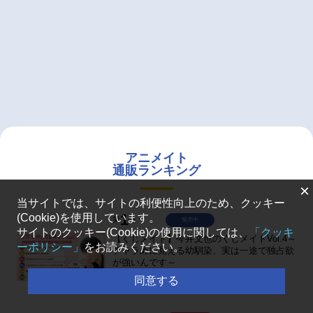
アニメイト
通販ランキング
×
当サイトでは、サイトの利便性向上のため、クッキー
1
(Cookie)を使用しています。
第
位
発売中
サイトのクッキー(Cookie)の使用に関しては、
「クッキ
【くじメイト】今井文也のくじメイトVol.4～
ーポリシー」
をお読みください。
チャラめに見える幼馴染、実は一途で独占欲
が強いんです～
￥1,100
同意する