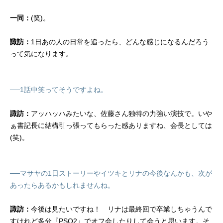
一同：
(笑)。
諏訪：
1日あの人の日常を追ったら、どんな感じになるんだろう
って気になります。
──1話中笑ってそうですよね。
諏訪：
アッハッハみたいな、佐藤さん独特の力強い演技で。いや
ぁ書記長に結構引っ張ってもらった感ありますね、会長としては
(笑)。
──マサヤの1日ストーリーやイツキとリナの今後なんかも、次が
あったらあるかもしれませんね。
諏訪：
今後は見たいですね！ リナは最終回で卒業しちゃうんで
すけれど多分『PSO2』でオフ会したりして会うと思います。そ