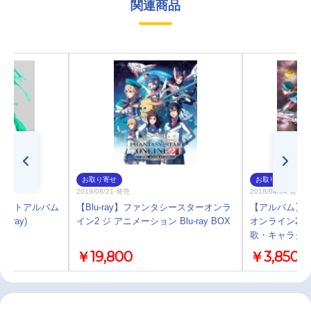
関連商品
お取り寄せ
お取り寄せ
2019/08/21 発売
2018/04/04 発売
ベストアルバム
【Blu-ray】ファンタシースターオンラ
【アルバム】T
-ray)
イン2 ジ アニメーション Blu-ray BOX
オンライン2 
歌・キャラクタ
ベスト
￥19,800
￥3,850