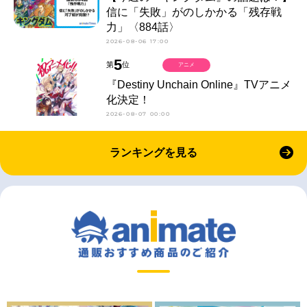
信に「失敗」がのしかかる「残存戦
力」〈884話〉
2026-08-06 17:00
5
第
位
アニメ
『Destiny Unchain Online』TVアニメ
化決定！
2026-08-07 00:00
ランキングを見る