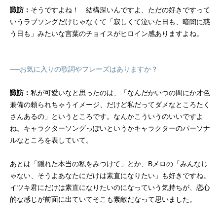
諏訪：
そうですよね！ 結構深いんですよ、ただの好きですって
いうラブソングだけじゃなくて「寂しくて泣いた日も、暗闇に惑
う日も」みたいな言葉のチョイスがヒロイン感ありますよね。
──お気に入りの歌詞やフレーズはありますか？
諏訪：
私が可愛いなと思ったのは、「なんだかいつの間にか才色
兼備の頼られちゃうイメージ、だけど私だってダメなところたく
さんあるの」というところです。なんかこういうのいいですよ
ね。キャラクターソングっぽいというかキャラクターのパーソナ
ルなところを表していて。
あとは「隠れた本当の私をみつけて」とか、Bメロの「みんなじ
ゃない、そうよあなたにだけは素直になりたい」も好きですね。
イツキ君にだけは素直になりたいのになっていう気持ちが、恋心
的な感じが前面に出ていてそこも素敵だなって思いました。