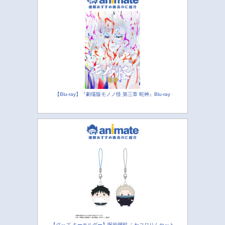
【Blu-ray】『劇場版モノノ怪 第三章 蛇神』Blu-ray
【グッズ-キーホルダー】呪術廻戦 ふわコロりんセット