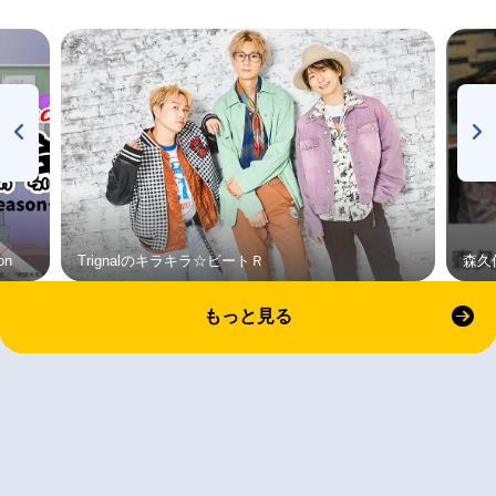
on
Trignalのキラキラ☆ビートＲ
森久
もっと見る