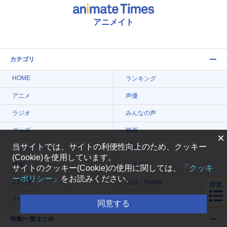
アニメイト
カテゴリ
HOME
ランキング
アニメ
声優
ラジオ
みんなの声
グッズ
映画
×
当サイトでは、サイトの利便性向上のため、クッキー
マンガ・ラノベ
ゲーム・アプリ
(Cookie)を使用しています。
音楽
コスプレ
サイトのクッキー(Cookie)の使用に関しては、
「クッキ
ーポリシー」
をお読みください。
2.5次元
配信・Vtuber
目次
トレンド
無料マンガ
同意する
特集/一覧まとめ