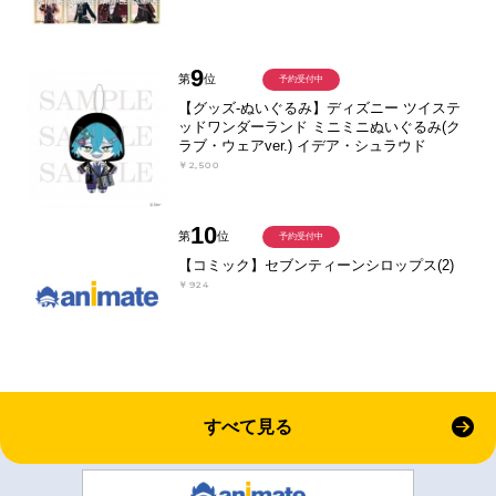
9
第
位
予約受付中
【グッズ-ぬいぐるみ】ディズニー ツイステ
ッドワンダーランド ミニミニぬいぐるみ(ク
ラブ・ウェアver.) イデア・シュラウド
￥2,500
10
第
位
予約受付中
【コミック】セブンティーンシロップス(2)
￥924
すべて見る