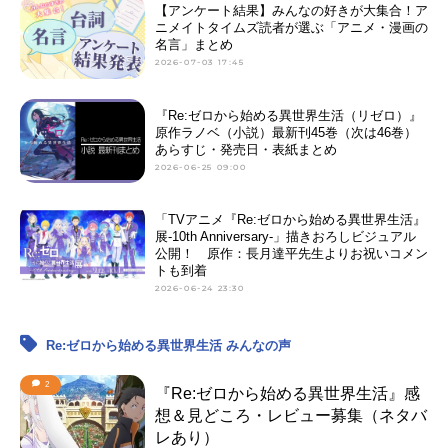
【アンケート結果】みんなの好きが大集合！ア
ニメイトタイムズ読者が選ぶ「アニメ・漫画の
名言」まとめ
2026-07-03 17:45
『Re:ゼロから始める異世界生活（リゼロ）』
原作ラノベ（小説）最新刊45巻（次は46巻）
あらすじ・発売日・表紙まとめ
2026-06-25 09:00
「TVアニメ『Re:ゼロから始める異世界生活』
展-10th Anniversary-」描きおろしビジュアル
公開！ 原作：長月達平先生よりお祝いコメン
トも到着
2026-06-24 23:30
Re:ゼロから始める異世界生活 みんなの声
2
『Re:ゼロから始める異世界生活』感
想＆見どころ・レビュー募集（ネタバ
レあり）