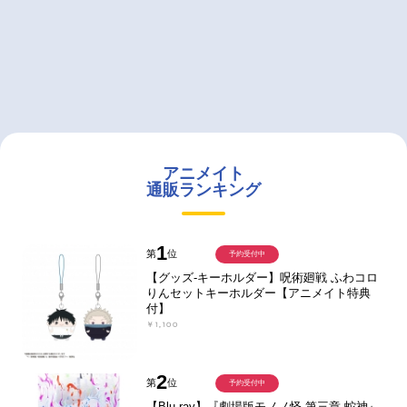
アニメイト
通販ランキング
1
第
位
予約受付中
【グッズ-キーホルダー】呪術廻戦 ふわコロ
りんセットキーホルダー【アニメイト特典
付】
￥1,100
2
第
位
予約受付中
【Blu-ray】『劇場版モノノ怪 第三章 蛇神』