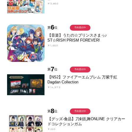
￥3,850
6
第
位
予約受付中
【音楽】うたの☆プリンスさまっ♪
ST☆RISH PRISM FOREVER!
￥1,650
7
第
位
予約受付中
【NS2】ファイアーエムブレム 万紫千紅
Dagdan Collection
￥14,979
8
第
位
予約受付中
【グッズ-食品】刀剣乱舞ONLINE クリアカー
ドコレクションガム
￥220