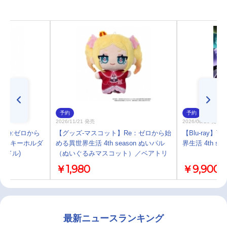
予約
予約
2026/11/21 発売
2026/08/26 発売
Re:ゼロから
【グッズ-マスコット】Re：ゼロから始
【Blu-ray】
リルキーホルダ
める異世界生活 4th season ぬいパル
界生活 4th sea
イドル)
（ぬいぐるみマスコット）／ベアトリ
ス
￥1,980
￥9,900
最新ニュースランキング