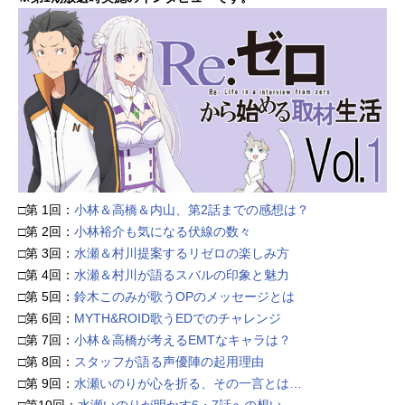
□第 1回：
小林＆高橋＆内山、第2話までの感想は？
□第 2回：
小林裕介も気になる伏線の数々
□第 3回：
水瀬＆村川提案するリゼロの楽しみ方
□第 4回：
水瀬＆村川が語るスバルの印象と魅力
□第 5回：
鈴木このみが歌うOPのメッセージとは
□第 6回：
MYTH&ROID歌うEDでのチャレンジ
□第 7回：
小林＆高橋が考えるEMTなキャラは？
□第 8回：
スタッフが語る声優陣の起用理由
□第 9回：
水瀬いのりが心を折る、その一言とは…