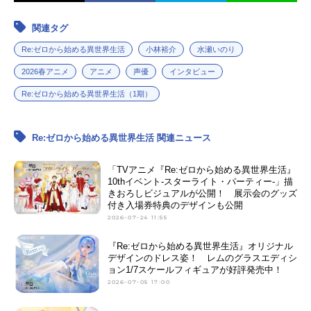
関連タグ
Re:ゼロから始める異世界生活
小林裕介
水瀬いのり
2026春アニメ
アニメ
声優
インタビュー
Re:ゼロから始める異世界生活（1期）
Re:ゼロから始める異世界生活 関連ニュース
「TVアニメ『Re:ゼロから始める異世界生活』
10thイベント-スターライト・パーティー-」描
きおろしビジュアルが公開！ 展示会のグッズ
付き入場券特典のデザインも公開
2026-07-24 11:55
『Re:ゼロから始める異世界生活』オリジナル
デザインのドレス姿！ レムのグラスエディシ
ョン1/7スケールフィギュアが好評発売中！
2026-07-05 17:00