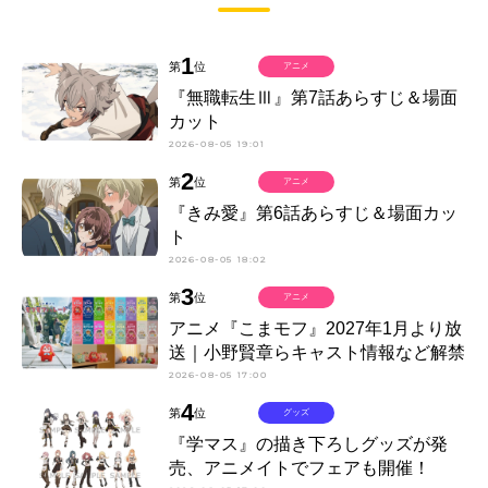
1
第
位
アニメ
『無職転生Ⅲ』第7話あらすじ＆場面
カット
2026-08-05 19:01
2
第
位
アニメ
『きみ愛』第6話あらすじ＆場面カッ
ト
2026-08-05 18:02
3
第
位
アニメ
アニメ『こまモフ』2027年1月より放
送｜小野賢章らキャスト情報など解禁
2026-08-05 17:00
4
第
位
グッズ
『学マス』の描き下ろしグッズが発
売、アニメイトでフェアも開催！