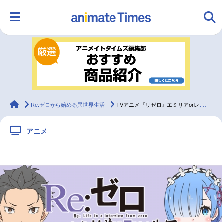
HOME
ランキング
アニメ
声優
ラジオ
みんなの声
グッズ
映画
animateTimes
Re:ゼロから始める異世界生活
TVアニメ『リゼロ』エミリアorレム、小林裕介さんが選ぶヒロイン
アニメ
マンガ・ラノベ
ゲーム・アプリ
音楽
コスプレ
2.5次元
配信・Vtuber
トレンド
無料マンガ
最新記事一覧
アニメ記事一覧
声優記事一覧