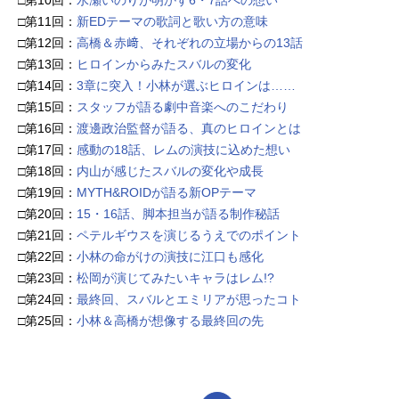
□第10回：
水瀬いのりが明かす6・7話への想い
□第11回：
新EDテーマの歌詞と歌い方の意味
□第12回：
高橋＆赤﨑、それぞれの立場からの13話
□第13回：
ヒロインからみたスバルの変化
□第14回：
3章に突入！小林が選ぶヒロインは……
□第15回：
スタッフが語る劇中音楽へのこだわり
□第16回：
渡邊政治監督が語る、真のヒロインとは
□第17回：
感動の18話、レムの演技に込めた想い
□第18回：
内山が感じたスバルの変化や成長
□第19回：
MYTH&ROIDが語る新OPテーマ
□第20回：
15・16話、脚本担当が語る制作秘話
□第21回：
ペテルギウスを演じるうえでのポイント
□第22回：
小林の命がけの演技に江口も感化
□第23回：
松岡が演じてみたいキャラはレム!?
□第24回：
最終回、スバルとエミリアが思ったコト
□第25回：
小林＆高橋が想像する最終回の先