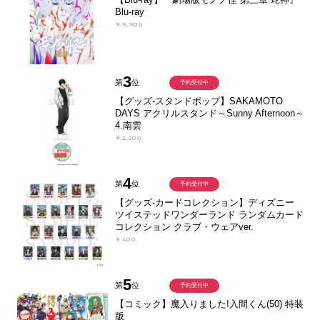
Blu-ray
￥9,900
3
第
位
予約受付中
【グッズ-スタンドポップ】SAKAMOTO
DAYS アクリルスタンド～Sunny Afternoon～
4.南雲
￥2,200
4
第
位
予約受付中
【グッズ-カードコレクション】ディズニー
ツイステッドワンダーランド ランダムカード
コレクション クラブ・ウェアver.
￥400
5
第
位
予約受付中
【コミック】魔入りました!入間くん(50) 特装
版