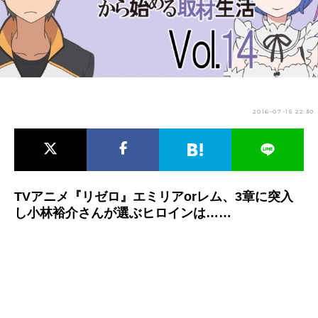
アニメ映画一覧
実写化映画一覧
今期アニメ曜日別一覧
春アニメ
夏アニメ
2016-07-15 22:30
秋アニメ
冬アニメ
男性声優/女性声優一覧
FOLLOW US
TVアニメ『リゼロ』エミリアorレム、3章に突入
し小林裕介さんが選ぶヒロインは……