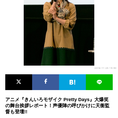
アニメ映画一覧
実写化映画一覧
今期アニメ曜日別一覧
春アニメ
夏アニメ
秋アニメ
冬アニメ
男性声優/女性声優一覧
FOLLOW US
2016-11-25 19:30
アニメ『きんいろモザイク Pretty Days』大爆笑
の舞台挨拶レポート！声優陣の呼びかけに天衝監
督も登壇!!