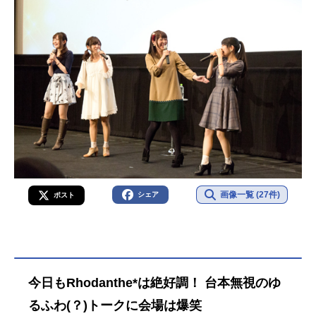
画像一覧 (27件)
シェア
ポスト
今日もRhodanthe*は絶好調！ 台本無視のゆ
るふわ(？)トークに会場は爆笑