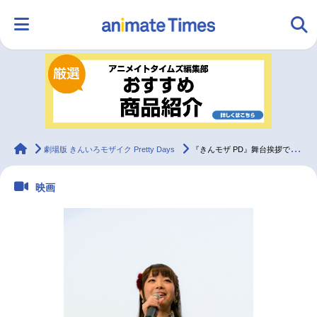
HOME
ランキング
アニメ
声優
ラジオ
みんなの声
グッズ
映画
animateTimes
劇場版 きんいろモザイク Pretty Days
『きんモザ PD』舞台挨拶で天衝監督が予定外の登壇!!
映画
マンガ・ラノベ
ゲーム・アプリ
音楽
コスプレ
2.5次元
配信・Vtuber
トレンド
無料マンガ
最新記事一覧
アニメ記事一覧
声優記事一覧