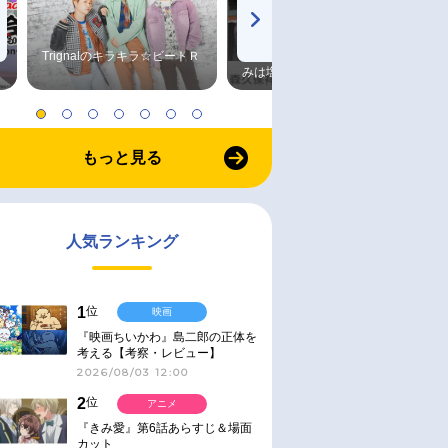
Trignalのキラキラ☆ビートＲ
森久保祥太郎×浪川大輔 つま
みは塩だけ
もっと見る
人気ランキング
1
位
映画
『映画ちいかわ』島二郎の正体を
考える【考察・レビュー】
2026/08/03 12:00
2
位
アニメ
『きみ愛』第6話あらすじ＆場面
カット