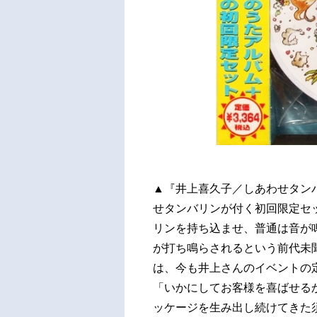
▲『井上喜久子／しあわせタン
せタンバリンが付く初回限定セ
リンを持ち込ませ、普通は音が
が打ち鳴らされるという前代未
は、今も井上さんのイベントの
「いかにしてお客様を喜ばせる
ッケージを生み出し続けてきた