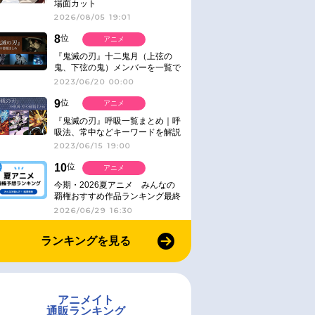
場面カット
2026/08/05 19:01
8
位
アニメ
『鬼滅の刃』十二鬼月（上弦の
鬼、下弦の鬼）メンバーを一覧で
紹介＆解説（登場鬼の情報まと
2023/06/20 00:00
め）
9
位
アニメ
『鬼滅の刃』呼吸一覧まとめ｜呼
吸法、常中などキーワードを解説
2023/06/15 19:00
10
位
アニメ
今期・2026夏アニメ みんなの
覇権おすすめ作品ランキング最終
結果発表！
2026/06/29 16:30
ランキングを見る
アニメイト
通販ランキング