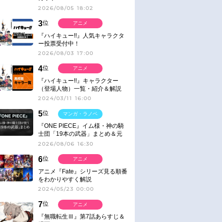
2026/08/05 18:02
3
位
アニメ
『ハイキュー!!』人気キャラクタ
ー投票受付中！
2026/08/03 17:00
4
位
アニメ
『ハイキュー!!』キャラクター
（登場人物）一覧・紹介＆解説
2024/03/11 16:00
5
位
マンガ・ラノベ
『ONE PIECE』イム様・神の騎
士団「19本の武器」まとめ＆元
ネタ
2026/08/06 16:30
6
位
アニメ
アニメ『Fate』シリーズ見る順番
をわかりやすく解説
2024/05/23 00:00
7
位
アニメ
『無職転生Ⅲ』第7話あらすじ＆