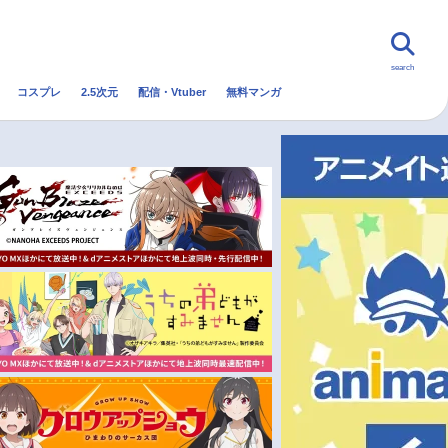
search
コスプレ
2.5次元
配信・Vtuber
無料マンガ
んなの声
グッズ
映画
・Vtuber
トレンド
無料マンガ
秋アニメ
冬アニメ