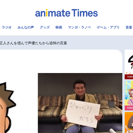
ラジオ
みんなの声
グッズ
映画
マンガ・ラノベ
ゲーム・アプリ
音楽
メ
声優
ラジオ
み
正人さんを偲んで声優たちから追悼の言葉
コスプレ
2.5次元
配信
アニメ映画一覧
今期アニメ曜日別一覧
実写化映画一覧
春アニメ
男性声優/女性声優一覧
夏アニメ
FOLLOW US