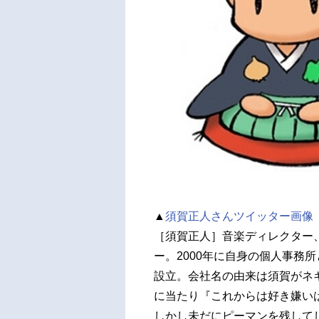
▲
須賀正人さんツイッター画像
［須賀正人］音楽ディレクター
ー。2000年に自身の個人事務
設立。会社名の由来は須賀がネ
に当たり『これからは好き嫌い
しかし未だにピーマンを残して