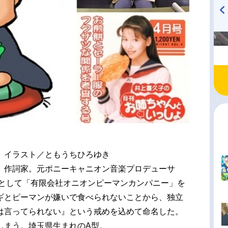
高橋美紀のおんぷの気持ち
TVアニメ『戦隊大失格』
♪ in アニメイトタイムズ
radio 大直会 2nd season
イラスト／ともうちひろゆき
、作詞家。元ポニーキャニオン音楽プロデューサ
所として「有限会社オニオンピーマンカンパニー」を
ギとピーマンが嫌いで食べられないことから、独立
は言ってられない』という戒めを込めて命名した。
しまう。埼玉県生まれのA型。