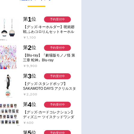
1
第
位
予約受付中
【グッズ-キーホルダー】呪術廻
戦 ふわコロりんセットキーホル
ダー【アニメイト特典付】
￥1,100
2
第
位
予約受付中
【Blu-ray】『劇場版モノノ怪 第
三章 蛇神』Blu-ray
￥9,900
3
第
位
予約受付中
【グッズ-スタンドポップ】
SAKAMOTO DAYS アクリルスタ
ンド～Sunny Afternoon～ 4.南雲
￥2,200
4
第
位
予約受付中
【グッズ-カードコレクション】
ディズニー ツイステッドワンダ
ーランド ランダムカードコレク
￥400
ション クラブ・ウェアver.
5
第
位
予約受付中