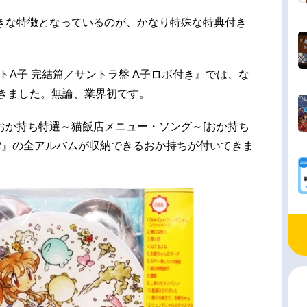
きな特徴となっているのが、かなり特殊な特典付き
クトA子 完結篇／サントラ盤 A子ロボ付き』では、な
てきました。無論、業界初です。
/2 おか持ち特選～猫飯店メニュー・ソング～[おか持ち
/2』の全アルバムが収納できるおか持ちが付いてきま