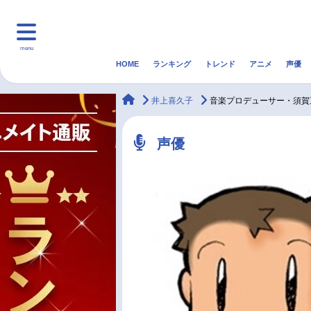
menu
HOME
ランキング
トレンド
アニメ
声優
HOME
ランキング
アニ
animateTimes
井上喜久子
音楽プロデューサー・須賀
マンガ・ラノベ
ゲーム・アプリ
音楽
声優
最新記事一覧
アニメ記事一覧
声優記事一覧