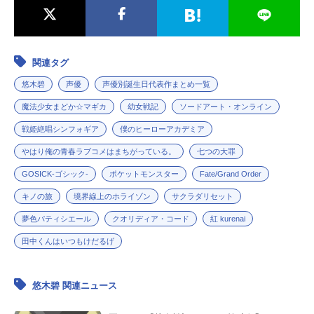
関連タグ
悠木碧
声優
声優別誕生日代表作まとめ一覧
魔法少女まどか☆マギカ
幼女戦記
ソードアート・オンライン
戦姫絶唱シンフォギア
僕のヒーローアカデミア
やはり俺の青春ラブコメはまちがっている。
七つの大罪
GOSICK-ゴシック-
ポケットモンスター
Fate/Grand Order
キノの旅
境界線上のホライゾン
サクラダリセット
夢色パティシエール
クオリディア・コード
紅 kurenai
田中くんはいつもけだるげ
悠木碧 関連ニュース