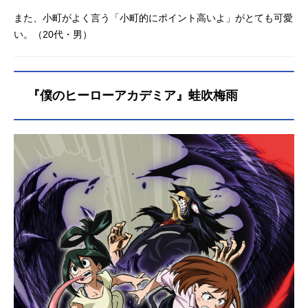
また、小町がよく言う「小町的にポイント高いよ」がとても可愛
い。（20代・男）
『僕のヒーローアカデミア』蛙吹梅雨