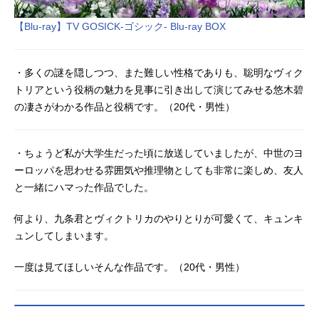
【Blu-ray】TV GOSICK-ゴシック- Blu-ray BOX
・多くの謎を隠しつつ、また難しい性格でありも、聡明なヴィク
トリアという役柄の魅力を見事に引き出して演じてみせる悠木碧
の凄さがわかる作品と役柄です。（20代・男性）
・ちょうど私が大学生だった頃に放送していましたが、中世のヨ
ーロッパを思わせる雰囲気や推理物としても非常に楽しめ、友人
と一緒にハマった作品でした。
何より、九条君とヴィクトリカのやりとりが可愛くて、キュンキ
ュンしてしまいます。
一度は見てほしいそんな作品です。（20代・男性）