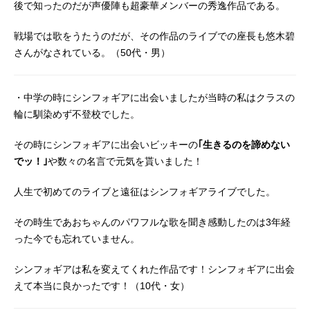
後で知ったのだが声優陣も超豪華メンバーの秀逸作品である。
戦場では歌をうたうのだが、その作品のライブでの座長も悠木碧
さんがなされている。（50代・男）
・中学の時にシンフォギアに出会いましたが当時の私はクラスの
輪に馴染めず不登校でした。
その時にシンフォギアに出会いビッキーの
｢生きるのを諦めない
でッ！｣
や数々の名言で元気を貰いました！
人生で初めてのライブと遠征はシンフォギアライブでした。
その時生であおちゃんのパワフルな歌を聞き感動したのは3年経
った今でも忘れていません。
シンフォギアは私を変えてくれた作品です！シンフォギアに出会
えて本当に良かったです！（10代・女）