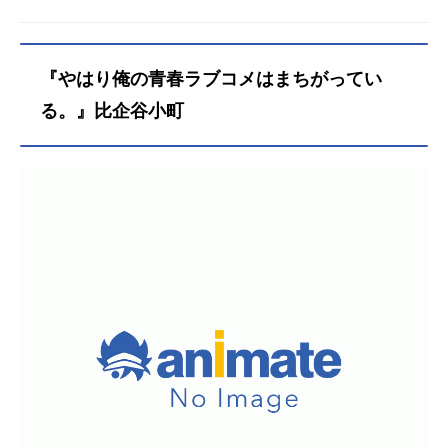
『やはり俺の青春ラブコメはまちがってい
る。』比企谷小町