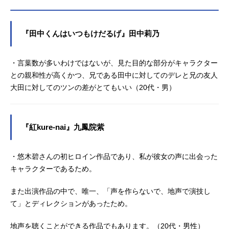
『田中くんはいつもけだるげ』田中莉乃
・言葉数が多いわけではないが、見た目的な部分がキャラクター
との親和性が高くかつ、兄である田中に対してのデレと兄の友人
大田に対してのツンの差がとてもいい（20代・男）
『紅kure-nai』九鳳院紫
・悠木碧さんの初ヒロイン作品であり、私が彼女の声に出会った
キャラクターであるため。
また出演作品の中で、唯一、「声を作らないで、地声で演技し
て」とディレクションがあったため。
地声を聴くことができる作品でもあります。（20代・男性）