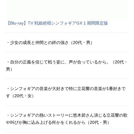
【Blu-ray】TV 戦姫絶唱シンフォギアGX 1 期間限定版
・少女の成長と仲間との絆の強さ（20代・男）
・自分の正義を信じて戦う姿に、声が合っているから。（20代・
男）
・シンフォギアの音楽が大好きで特に立花響の音楽が1番好きで
す（20代・女）
・シンフォギアの熱いストーリーに悠木碧さん演じる立花響の歌
や叫びが胸に込み上げる何かをくれるから（20代・男）