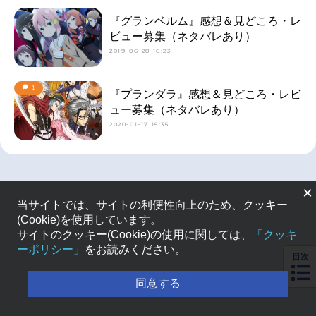
『グランベルム』感想＆見どころ・レ
ビュー募集（ネタバレあり）
2019-06-28 16:23
1
『プランダラ』感想＆見どころ・レビ
ュー募集（ネタバレあり）
2020-01-17 15:35
×
当サイトでは、サイトの利便性向上のため、クッキー
(Cookie)を使用しています。
サイトのクッキー(Cookie)の使用に関しては、
「クッキ
ーポリシー」
をお読みください。
目次
同意する