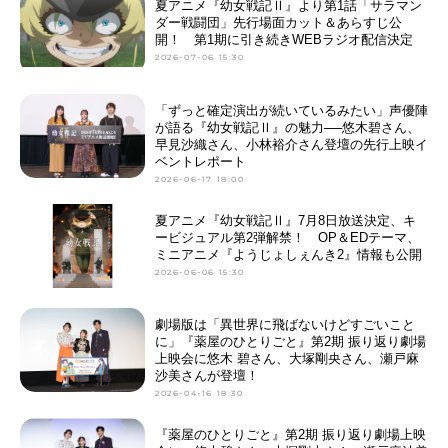
夏アニメ『幼女戦記Ⅱ』より第1話「サラマン
ダー戦闘団」先行場面カット＆あらすじ公
開！ 第1期に引き続きWEBラジオ配信決定
2026-07-06 15:30
「ずっと確定演出が続いているみたい」声優陣
が語る『幼女戦記Ⅱ』の魅力──悠木碧さん、
早見沙織さん、小林裕介さん登壇の先行上映イ
ベントレポート
2026-06-17 18:00
夏アニメ『幼女戦記Ⅱ』7月8日放送決定、キ
ービジュアル第2弾解禁！ OP＆EDテーマ、
ミニアニメ『ようじょしぇんき2』情報も公開
2026-06-06 15:30
劇場版は「異世界に飛ばないけどすごいこと
に」『薬屋のひとりごと』第2期 振り返り劇場
上映会に悠木 碧さん、大塚剛央さん、瀬戸麻
沙美さんが登壇！
2026-04-16 18:30
『薬屋のひとりごと』第2期 振り返り劇場上映