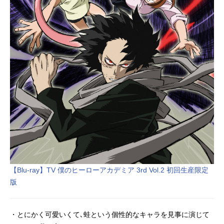
【Blu-ray】TV 僕のヒーローアカデミア 3rd Vol.2 初回生産限定
版
・とにかく可愛いくて､蛙という個性的なキャラを見事に演じて