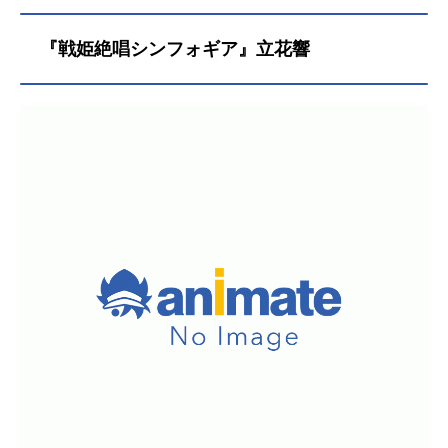
『戦姫絶唱シンフォギア』立花響