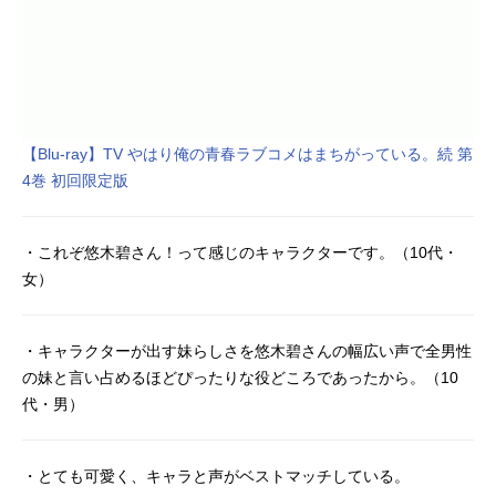
【Blu-ray】TV やはり俺の青春ラブコメはまちがっている。続 第
4巻 初回限定版
・これぞ悠木碧さん！って感じのキャラクターです。（10代・
女）
・キャラクターが出す妹らしさを悠木碧さんの幅広い声で全男性
の妹と言い占めるほどぴったりな役どころであったから。（10
代・男）
・とても可愛く、キャラと声がベストマッチしている。