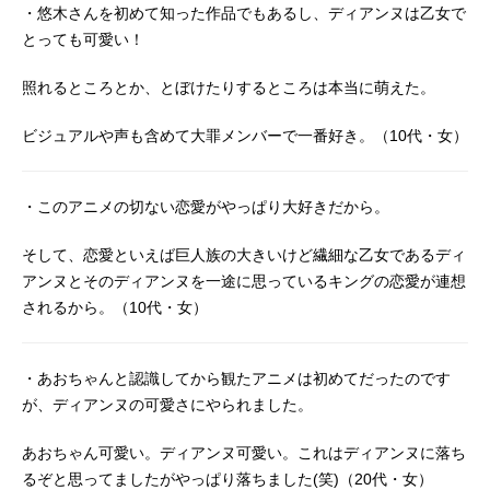
・悠木さんを初めて知った作品でもあるし、ディアンヌは乙女で
とっても可愛い！
照れるところとか、とぼけたりするところは本当に萌えた。
ビジュアルや声も含めて大罪メンバーで一番好き。（10代・女）
・このアニメの切ない恋愛がやっぱり大好きだから。
そして、恋愛といえば巨人族の大きいけど繊細な乙女であるディ
アンヌとそのディアンヌを一途に思っているキングの恋愛が連想
されるから。（10代・女）
・あおちゃんと認識してから観たアニメは初めてだったのです
が、ディアンヌの可愛さにやられました。
あおちゃん可愛い。ディアンヌ可愛い。これはディアンヌに落ち
るぞと思ってましたがやっぱり落ちました(笑)（20代・女）