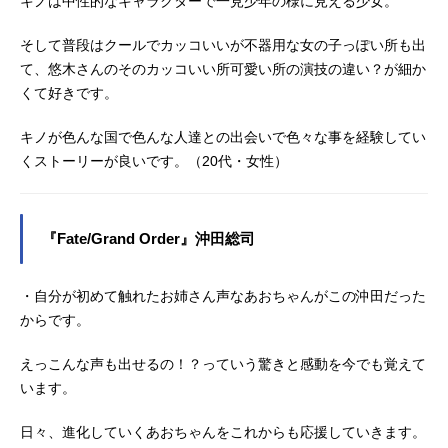
キノは中性的なキャラクターで一見少年の様に見える少女。
そして普段はクールでカッコいいが不器用な女の子っぽい所も出
て、悠木さんのそのカッコいい所可愛い所の演技の違い？が細か
くて好きです。
キノが色んな国で色んな人達との出会いで色々な事を経験してい
くストーリーが良いです。（20代・女性）
『Fate/Grand Order』沖田総司
・自分が初めて触れたお姉さん声なあおちゃんがこの沖田だった
からです。
えっこんな声も出せるの！？っていう驚きと感動を今でも覚えて
います。
日々、進化していくあおちゃんをこれからも応援していきます。