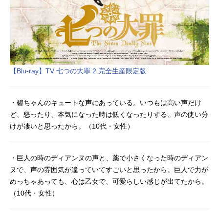
【Blu-ray】TV 七つの大罪 2 完全生産限定版
・碧ちゃんのキュートな声にあっている。いつもは高い声だけ
ど、怒ったり、本気になった時は低くなったりする、声の使い分
けが凄いと思ったから。（10代・女性）
・巨人の時のディアンヌの声と、薬で小さくなった時のディアン
ヌで、声の雰囲気が違っていてすごいと思ったから。巨人で力が
めっちゃあっても、心は乙女で、可愛らしい感じが出てたから。
（10代・女性）