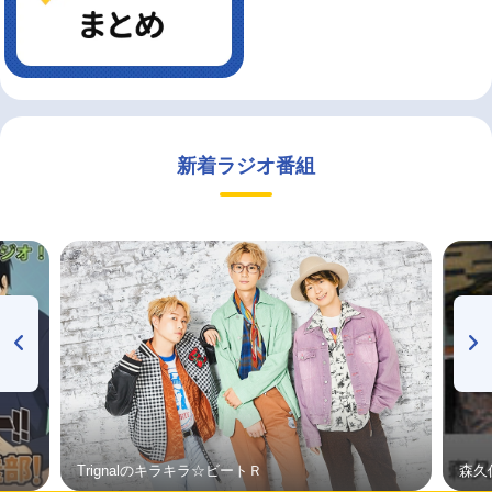
新着ラジオ番組
Trignalのキラキラ☆ビートＲ
森久