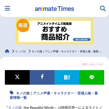
HOME
ランキング
アニメ
声優
ラジオ
みんなの声
グッズ
映画
animateTimes
キノの旅
キノの旅｜アニメ声優・キャラクター・登場人物・最新情報一覧
更新：2022-12-20
マンガ・ラノベ
ゲーム・アプリ
音楽
コスプレ
2.5次元
配信・Vtuber
トレンド
無料マンガ
キノの旅｜アニメ声優・キャラクター・登場人物・最
最新記事一覧
新情報一覧
アニメ記事一覧
声優記事一覧
『
キノの旅
-the Beautiful World-』は時雨沢恵一によるライトノ