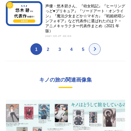
声優・悠木碧さん、『幼女戦記』『ヒーリング
っど♥プリキュア』『ソードアート・オンライ
ン』『魔法少女まどか☆マギカ』『戦姫絶唱シ
ンフォギア』など代表作に選ばれたのは？ −
アニメキャラクター代表作まとめ（2021 年
版）
2021-03-27 00:00
1
2
3
4
5
キノの旅の関連画像集