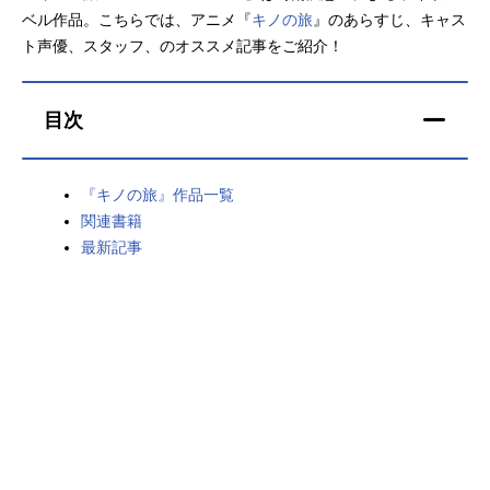
ベル作品。こちらでは、アニメ『
キノの旅
』のあらすじ、キャス
アニメ映画一覧
実写化映画一覧
ト声優、スタッフ、のオススメ記事をご紹介！
今期アニメ曜日別一覧
目次
春アニメ
夏アニメ
秋アニメ
冬アニメ
『キノの旅』作品一覧
関連書籍
男性声優/女性声優一覧
最新記事
FOLLOW US