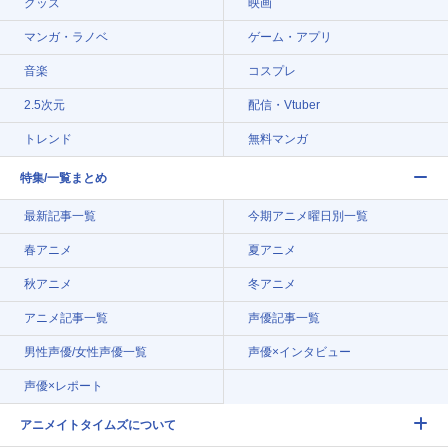
グッズ
映画
マンガ・ラノベ
ゲーム・アプリ
音楽
コスプレ
2.5次元
配信・Vtuber
トレンド
無料マンガ
特集/一覧まとめ
最新記事一覧
今期アニメ曜日別一覧
春アニメ
夏アニメ
秋アニメ
冬アニメ
アニメ記事一覧
声優記事一覧
男性声優/女性声優一覧
声優×インタビュー
声優×レポート
アニメイトタイムズについて