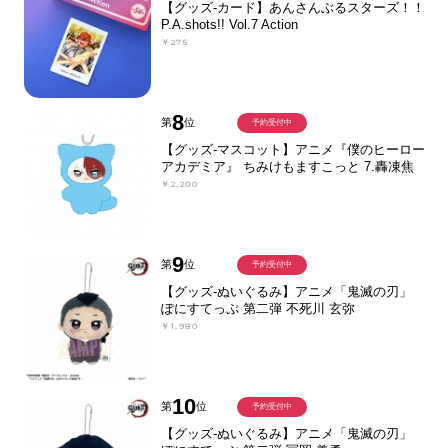
【グッズ-カード】あんさんぶるスターズ！！
P.A.shots!! Vol.7 Action
￥275
8
第
位
予約受付中
【グッズ-マスコット】アニメ『僕のヒーロー
アカデミア』 ちみけもますこっと 7.轟凍焦
￥2,200
9
第
位
予約受付中
【グッズ-ぬいぐるみ】アニメ「鬼滅の刃」
ぽにすてっぷ 第二弾 不死川 玄弥
￥1,980
10
第
位
予約受付中
【グッズ-ぬいぐるみ】アニメ「鬼滅の刃」