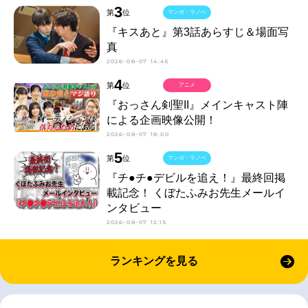
3
第
位
マンガ・ラノベ
『キスあと』第3話あらすじ＆場面写
真
2026-08-07 14:45
4
第
位
アニメ
『おっさん剣聖II』メインキャスト陣
による企画映像公開！
2026-08-07 18:00
5
第
位
マンガ・ラノベ
『チ●チ●デビルを追え！』最終回掲
載記念！ くぼたふみお先生メールイ
ンタビュー
2026-08-07 12:15
ランキングを見る