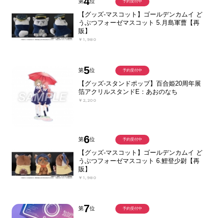
4
第
位
予約受付中
【グッズ-マスコット】ゴールデンカムイ ど
うぶつフォーゼマスコット 5.月島軍曹【再
販】
￥1,980
5
第
位
予約受付中
【グッズ-スタンドポップ】百合姫20周年展
箔アクリルスタンドE：あおのなち
￥2,200
6
第
位
予約受付中
【グッズ-マスコット】ゴールデンカムイ ど
うぶつフォーゼマスコット 6.鯉登少尉【再
販】
￥1,980
7
第
位
予約受付中