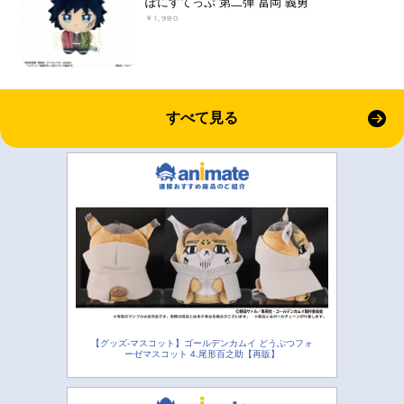
ぽにすてっぷ 第二弾 冨岡 義勇
￥1,980
すべて見る
【グッズ-マスコット】ゴールデンカムイ どうぶつフォ
ーゼマスコット 4.尾形百之助【再販】