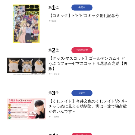
1
第
位
発売中
【コミック】ビビビコミック創刊記念号
￥935
2
第
位
予約受付中
【グッズ-マスコット】ゴールデンカムイ ど
うぶつフォーゼマスコット 4.尾形百之助【再
販】
￥1,980
3
第
位
発売中
【くじメイト】今井文也のくじメイトVol.4～
チャラめに見える幼馴染、実は一途で独占欲
が強いんです～
￥1,100