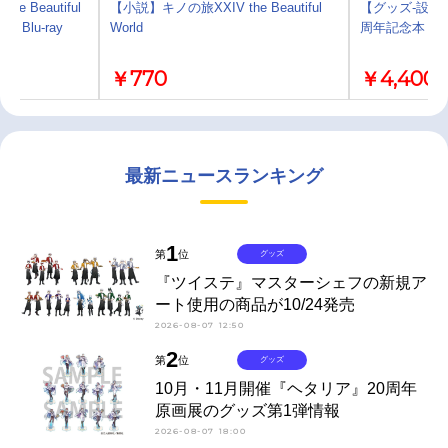
he Beautiful
【小説】キノの旅XXIV the Beautiful
【グッズ-設定資
ies Blu-ray
World
周年記念本【
￥770
￥4,400
最新ニュースランキング
1
第
位
グッズ
『ツイステ』マスターシェフの新規ア
ート使用の商品が10/24発売
2026-08-07 12:50
2
第
位
グッズ
10月・11月開催『ヘタリア』20周年
原画展のグッズ第1弾情報
2026-08-07 18:00