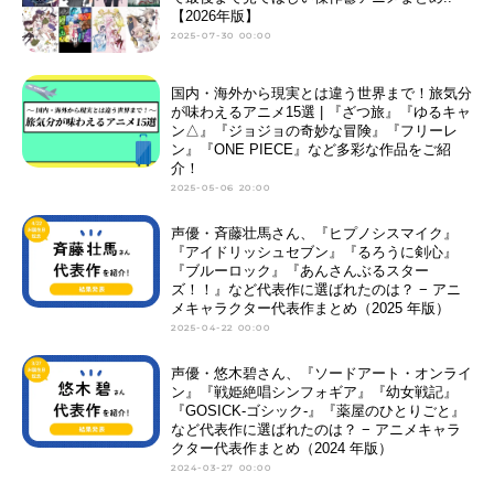
【2026年版】
2025-07-30 00:00
国内・海外から現実とは違う世界まで！旅気分
が味わえるアニメ15選 | 『ざつ旅』『ゆるキャ
ン△』『ジョジョの奇妙な冒険』『フリーレ
ン』『ONE PIECE』など多彩な作品をご紹
介！
2025-05-06 20:00
声優・斉藤壮馬さん、『ヒプノシスマイク』
『アイドリッシュセブン』『るろうに剣心』
『ブルーロック』『あんさんぶるスター
ズ！！』など代表作に選ばれたのは？ − アニ
メキャラクター代表作まとめ（2025 年版）
2025-04-22 00:00
声優・悠木碧さん、『ソードアート・オンライ
ン』『戦姫絶唱シンフォギア』『幼女戦記』
『GOSICK-ゴシック-』『薬屋のひとりごと』
など代表作に選ばれたのは？ − アニメキャラ
クター代表作まとめ（2024 年版）
2024-03-27 00:00