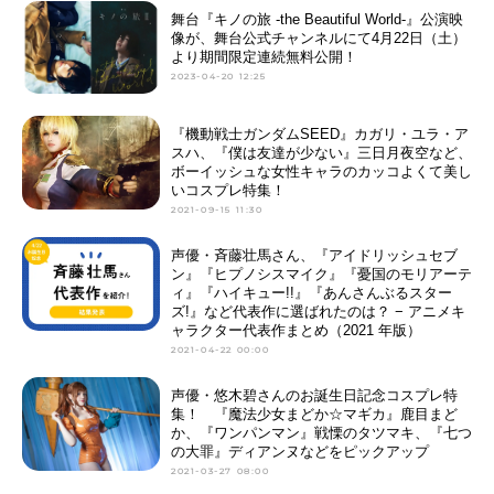
舞台『キノの旅 -the Beautiful World-』公演映
像が、舞台公式チャンネルにて4月22日（土）
より期間限定連続無料公開！
2023-04-20 12:25
『機動戦士ガンダムSEED』カガリ・ユラ・ア
スハ、『僕は友達が少ない』三日月夜空など、
ボーイッシュな女性キャラのカッコよくて美し
いコスプレ特集！
2021-09-15 11:30
声優・斉藤壮馬さん、『アイドリッシュセブ
ン』『ヒプノシスマイク』『憂国のモリアーテ
ィ』『ハイキュー!!』『あんさんぶるスター
ズ!』など代表作に選ばれたのは？ − アニメキ
ャラクター代表作まとめ（2021 年版）
2021-04-22 00:00
声優・悠木碧さんのお誕生日記念コスプレ特
集！ 『魔法少女まどか☆マギカ』鹿目まど
か、『ワンパンマン』戦慄のタツマキ、『七つ
の大罪』ディアンヌなどをピックアップ
2021-03-27 08:00