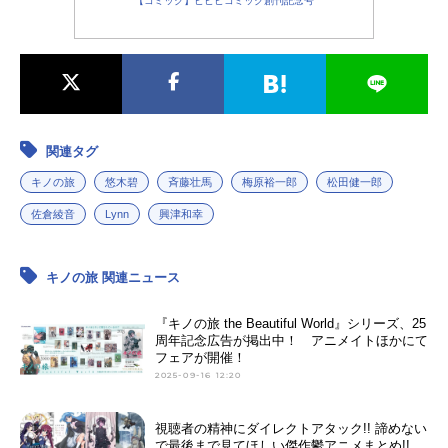
【コミック】ビビビコミック創刊記念号
関連タグ
キノの旅
悠木碧
斉藤壮馬
梅原裕一郎
松田健一郎
佐倉綾音
Lynn
興津和幸
キノの旅 関連ニュース
『キノの旅 the Beautiful World』シリーズ、25
周年記念広告が掲出中！ アニメイトほかにて
フェアが開催！
2025-09-16 12:20
視聴者の精神にダイレクトアタック!! 諦めない
で最後まで見てほしい傑作鬱アニメまとめ!!