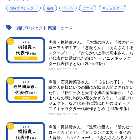
白猫プロジェクト
銀魂
ゲーム
アニメ
キャラクター
白猫プロジェクト 関連ニュース
声優・梶裕貴さん、『進撃の巨人』『僕のヒー
ローアカデミア』『悪魔くん』『あんさんぶる
スターズ！！』『からかい上手の高木さん』な
ど代表作に選ばれたのは？ − アニメキャラク
ター代表作まとめ（2025 年版）
2025-09-03 00:00
声優・石見舞菜香さん、『【推しの子】』『お
隣の天使様にいつの間にか駄目人間にされてい
た件』『転生王女と天才令嬢の魔法革命』『さ
よならの朝に約束の花をかざろう』『白猫プロ
ジェクト』など代表作に選ばれたのは？ − ア
ニメキャラクター代表作まとめ（2025 年版）
2025-04-30 00:00
声優・梶裕貴さん、『進撃の巨人』『僕のヒー
ローアカデミア』『ドラゴンクエスト ダイの
大冒険』『ハイキュー!!』『あんさんぶるスタ