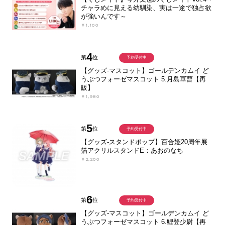
チャラめに見える幼馴染、実は一途で独占欲
が強いんです～
￥1,100
4
第
位
予約受付中
【グッズ-マスコット】ゴールデンカムイ ど
うぶつフォーゼマスコット 5.月島軍曹【再
販】
￥1,980
5
第
位
予約受付中
【グッズ-スタンドポップ】百合姫20周年展
箔アクリルスタンドE：あおのなち
￥2,200
6
第
位
予約受付中
【グッズ-マスコット】ゴールデンカムイ ど
うぶつフォーゼマスコット 6.鯉登少尉【再