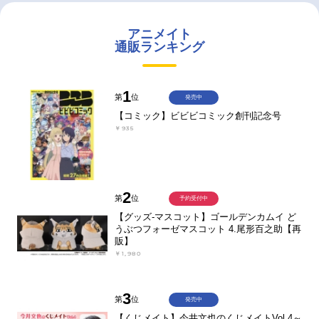
アニメイト
通販ランキング
1
第
位
発売中
【コミック】ビビビコミック創刊記念号
￥935
2
第
位
予約受付中
【グッズ-マスコット】ゴールデンカムイ ど
うぶつフォーゼマスコット 4.尾形百之助【再
販】
￥1,980
3
第
位
発売中
【くじメイト】今井文也のくじメイトVol.4～