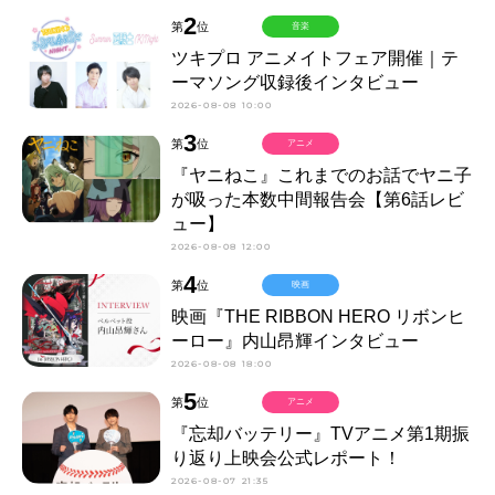
2
第
位
音楽
ツキプロ アニメイトフェア開催｜テ
ーマソング収録後インタビュー
2026-08-08 10:00
3
第
位
アニメ
『ヤニねこ』これまでのお話でヤニ子
が吸った本数中間報告会【第6話レビ
ュー】
2026-08-08 12:00
4
第
位
映画
映画『THE RIBBON HERO リボンヒ
ーロー』内山昂輝インタビュー
2026-08-08 18:00
5
第
位
アニメ
『忘却バッテリー』TVアニメ第1期振
り返り上映会公式レポート！
2026-08-07 21:35