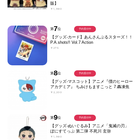
販】
￥1,980
7
第
位
予約受付中
【グッズ-カード】あんさんぶるスターズ！！
P.A.shots!! Vol.7 Action
￥275
8
第
位
予約受付中
【グッズ-マスコット】アニメ『僕のヒーロー
アカデミア』 ちみけもますこっと 7.轟凍焦
￥2,200
9
第
位
予約受付中
【グッズ-ぬいぐるみ】アニメ「鬼滅の刃」
ぽにすてっぷ 第二弾 不死川 玄弥
￥1,980