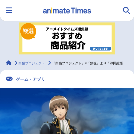
HOME
ランキング
アニメ
声優
ラジオ
みんなの声
グッズ
映画
animateTimes
白猫プロジェクト
『白猫プロジェクト』×『銀魂』より「沖田総悟」のキャラクターを先行公開
ゲーム・アプリ
マンガ・ラノベ
ゲーム・アプリ
音楽
コスプレ
2.5次元
配信・Vtuber
トレンド
無料マンガ
最新記事一覧
アニメ記事一覧
声優記事一覧