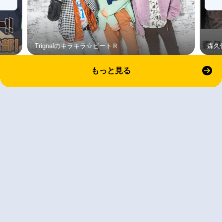
Trignalのキラキラ☆ビートＲ
森久
もっと見る