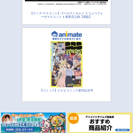
【グッズ-マスコット】ゴールデンカムイ どうぶつフォ
ーゼマスコット 4.尾形百之助【再販】
【コミック】ビビビコミック創刊記念号