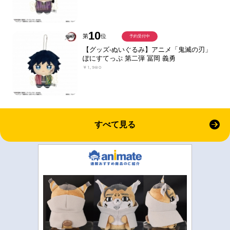
10
第
位
予約受付中
【グッズ-ぬいぐるみ】アニメ「鬼滅の刃」
ぽにすてっぷ 第二弾 冨岡 義勇
￥1,980
すべて見る