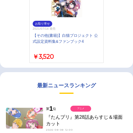
お取り寄せ
2021/07/14 発売
【その他(書籍)】白猫プロジェクト 公
式設定資料集&ファンブック4
￥3,520
最新ニュースランキング
1
第
位
アニメ
『たんプリ』第28話あらすじ＆場面
カット
2026-08-08 12:00