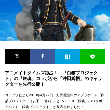
アニメ映画一覧
実写化映画一覧
今期アニメ曜日別一覧
春アニメ
夏アニメ
秋アニメ
冬アニメ
2019-04-24 16:00
男性声優/女性声優一覧
FOLLOW US
アニメイトタイムズ独占！ 『白猫プロジェク
ト』の『銀魂』コラボから「沖田総悟」のキャラ
クターを先行公開！
コロプラ社より2019年4月22日、好評配信中のアプリゲーム『白
猫プロジェクト（以下：白猫）』とTVアニメ『銀魂』のコラボ
イベント「銀魂プロジェクト」が発表されました！