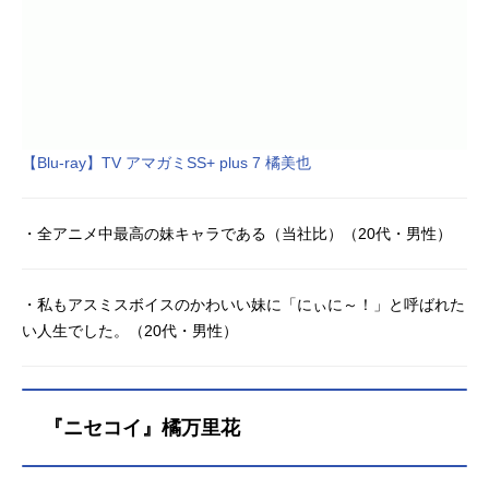
【Blu-ray】TV アマガミSS+ plus 7 橘美也
・全アニメ中最高の妹キャラである（当社比）（20代・男性）
・私もアスミスボイスのかわいい妹に「にぃに～！」と呼ばれた
い人生でした。（20代・男性）
『ニセコイ』橘万里花