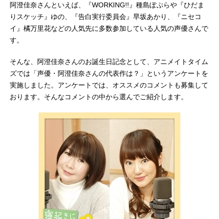
阿澄佳奈さんといえば、『WORKING!!』種島ぽぷらや『ひだま
りスケッチ』ゆの、『告白実行委員会』早坂あかり、『ニセコ
イ』橘万里花などの人気先に多数参加している人気の声優さんで
す。
そんな、阿澄佳奈さんのお誕生日記念として、アニメイトタイム
ズでは「声優・阿澄佳奈さんの代表作は？」というアンケートを
実施しました。アンケートでは、オススメのコメントも募集して
おります。そんなコメントの中から選んでご紹介します。