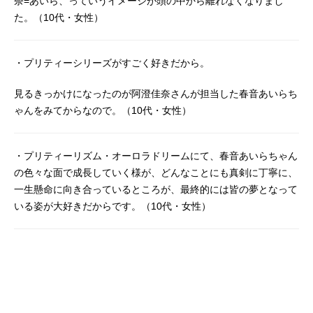
奈=あいら、っていうイメージが頭の中から離れなくなりまし
た。（10代・女性）
・プリティーシリーズがすごく好きだから。
見るきっかけになったのが阿澄佳奈さんが担当した春音あいらち
ゃんをみてからなので。（10代・女性）
・プリティーリズム・オーロラドリームにて、春音あいらちゃん
の色々な面で成長していく様が、どんなことにも真剣に丁寧に、
一生懸命に向き合っているところが、最終的には皆の夢となって
いる姿が大好きだからです。（10代・女性）