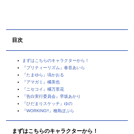
目次
まずはこちらのキャラクターから！
『プリティーリズム』春音あいら
『たまゆら』塙かおる
『アマガミ』橘美也
『ニセコイ』橘万里花
『告白実行委員会』早坂あかり
『ひだまりスケッチ』ゆの
『WORKING!!』種島ぽぷら
まずはこちらのキャラクターから！