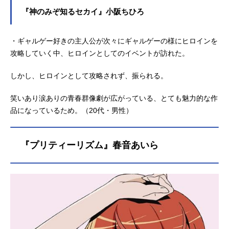
『神のみぞ知るセカイ』小阪ちひろ
・ギャルゲー好きの主人公が次々にギャルゲーの様にヒロインを
攻略していく中、ヒロインとしてのイベントが訪れた。
しかし、ヒロインとして攻略されず、振られる。
笑いあり涙ありの青春群像劇が広がっている、とても魅力的な作
品になっているため。（20代・男性）
『プリティーリズム』春音あいら