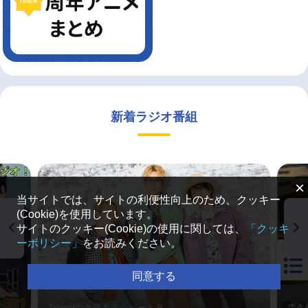
新着ラジオ番組
×
当サイトでは、サイトの利便性向上のため、クッキー
(Cookie)を使用しています。
サイトのクッキー(Cookie)の使用に関しては、
「クッキ
ーポリシー」
をお読みください。
目次
同意する
Trignalのキラキラ☆ビートＲ
森久