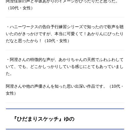
阿澄佳奈の声と早坂あかりのイメージがぴったりだと思った。
（10代・女性）
・ハニーワークスの告白予行練習シリーズで知ったので歌声を聴
いたのがきっかけですが、本当に可愛くて！あかりんにぴったり
だなと思ったから！（10代・女性）
・阿澄さんの特徴的な声が、あかりちゃんの天然でふわふわして
いて、でも、どこかしっかりしている感じにとてもあっていまし
た。
阿澄さんや他の声優さんを知った思い出深い作品です。（10代・
女性）
『ひだまりスケッチ』ゆの