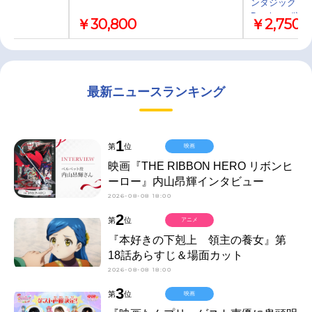
ンタジック・パ
Destiny」/渕
￥30,800
￥2,750
最新ニュースランキング
1
第
位
映画
映画『THE RIBBON HERO リボンヒ
ーロー』内山昂輝インタビュー
2026-08-08 18:00
2
第
位
アニメ
『本好きの下剋上 領主の養女』第
18話あらすじ＆場面カット
2026-08-08 18:00
3
第
位
映画