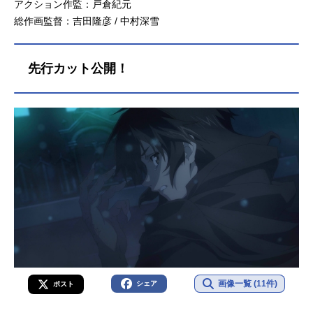
アクション作監：戸倉紀元
総作画監督：吉田隆彦 / 中村深雪
先行カット公開！
画像一覧 (11件)
シェア
ポスト