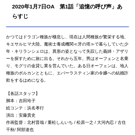
2020年1月7日OA 第1話「追憶の呼び声」あ
らすじ
かつてはドラゴン種族が棲息し、現在は人間種族が繁栄する地、
キエサルヒマ大陸。魔術士養成機関≪牙の塔≫で暮らしていた少
年・キリランシェロは、異形の姿となって失踪した義姉・アザリ
ーを探すために旅に出る。それから五年。男はオーフェンと名乗
り、モグリの金貸し業を営んでいた。ある日オーフェンは、地人
種族のボルカンとともに、エバーラスティン家の令嬢への結婚詐
欺をするはめになる。
【各話スタッフ】
脚本：吉田玲子
絵コンテ：浜名孝行
演出：安藤貴史
作画監督：北村晋哉 / 重松しんいち / 松原一之 / 大河内忍 / 古住
千秋/ 阿部達也