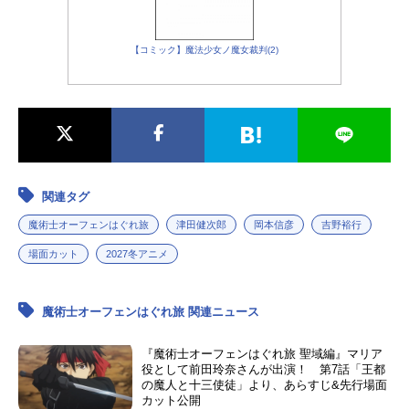
【コミック】魔法少女ノ魔女裁判(2)
関連タグ
魔術士オーフェンはぐれ旅
津田健次郎
岡本信彦
吉野裕行
場面カット
2027冬アニメ
魔術士オーフェンはぐれ旅 関連ニュース
『魔術士オーフェンはぐれ旅 聖域編』マリア
役として前田玲奈さんが出演！ 第7話「王都
の魔人と十三使徒」より、あらすじ&先行場面
カット公開