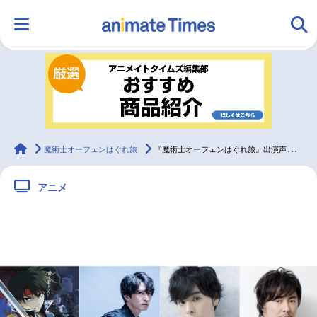
HOME
ランキング
アニメ
声優
ラジオ
みんなの声
グッズ
映画
animateTimes
魔術士オーフェンはぐれ旅
『魔術士オーフェンはぐれ旅』出演声優3名のコメント到着！
アニメ
マンガ・ラノベ
ゲーム・アプリ
音楽
コスプレ
2.5次元
配信・Vtuber
トレンド
無料マンガ
最新記事一覧
アニメ記事一覧
声優記事一覧