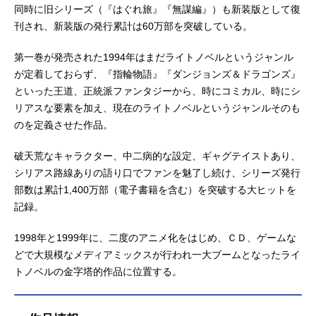
同時に旧シリーズ（『はぐれ旅』『無謀編』）も新装版として復
刊され、新装版の発行累計は60万部を突破している。
第一巻が発売された1994年はまだライトノベルというジャンル
が定着しておらず、『指輪物語』『ダンジョンズ＆ドラゴンズ』
といった王道、正統派ファンタジーから、時にコミカル、時にシ
リアスな要素を加え、現在のライトノベルというジャンルそのも
のを定義させた作品。
破天荒なキャラクター、中二病的な設定、ギャグテイストあり、
シリアス路線ありの語り口でファンを魅了し続け、シリーズ発行
部数は累計1,400万部（電子書籍を含む）を突破する大ヒットを
記録。
1998年と1999年に、二度のアニメ化をはじめ、ＣＤ、ゲームな
どで大規模なメディアミックスが行われ一大ブームとなったライ
トノベルの金字塔的作品に位置する。