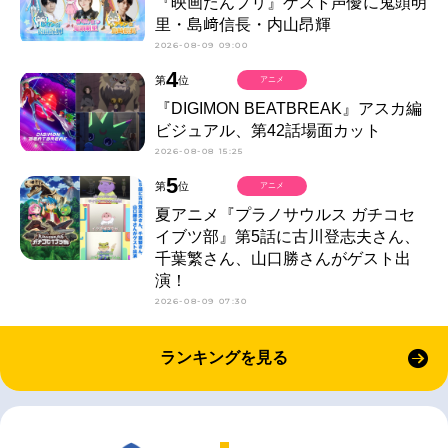
『映画たんプリ』ゲスト声優に鬼頭明
里・島﨑信長・内山昂輝
2026-08-09 09:00
4
第
位
アニメ
『DIGIMON BEATBREAK』アスカ編
ビジュアル、第42話場面カット
2026-08-08 15:25
5
第
位
アニメ
夏アニメ『プラノサウルス ガチコセ
イブツ部』第5話に古川登志夫さん、
千葉繁さん、山口勝さんがゲスト出
演！
2026-08-09 07:30
ランキングを見る