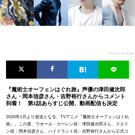
アニメ映画一覧
実写化映画一覧
今期アニメ曜日別一覧
春アニメ
夏アニメ
秋アニメ
冬アニメ
2019-12-13 18:05
男性声優/女性声優一覧
FOLLOW US
『魔術士オーフェンはぐれ旅』声優の津田健次郎
さん・岡本信彦さん・吉野裕行さんからコメント
到着！ 第1話あらすじ公開、動画配信も決定
2020年1月より放送となる、TVアニメ『魔術士オーフェンはぐれ
旅』。この度、ウオール・カーレン役：津田健次郎さん、スエイ
ン役：岡本信彦さん、ハイドラント役：吉野裕行さんから公式コ