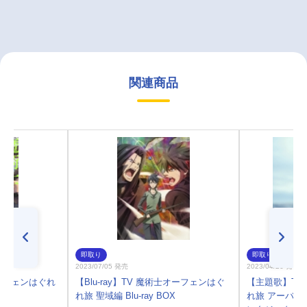
関連商品
即取り
即取り
2023/07/05 発売
2023/04/26 発売
ーフェンはぐれ
【Blu-ray】TV 魔術士オーフェンはぐ
【主題歌】TV
れ旅 聖域編 Blu-ray BOX
れ旅 アーバン