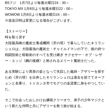
BSフジ 1月7日より毎週火曜日24：30～
TOKYO MX 1月8日より毎週水曜日22：00～
WOWOW 1月8日より毎週水曜日24：00～
※放送日時は変更になる場合がございます。
【ストーリー】
時を取り戻す
大陸最高峰の魔術士養成機関《牙の塔》で暮らしていたキリラン
シェロは、大陸最強の魔術士・チャイルドマンの下で、彼の持つ
戦闘技術と暗殺術のすべてを受け継ぎ サクセサー・オブ・レザ
ー・エッジ《鋼の後継》と称されるエリート魔術士だった。
ある実験により異形の姿となって失踪した義姉・アザリーを探す
ため《牙の塔》を出奔したキリランシェロは過去を捨ててオーフ
ェンと名乗り、トトカンタ市でモグリの金貸業に身をやつしてい
た。
そこで出会ったおしかけお嬢様クリーオウ、弟子の少年マジクと
いう新たな仲間と共にアザリーを救う旅が始まる。