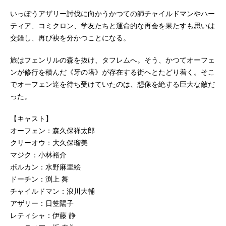
いっぽうアザリー討伐に向かうかつての師チャイルドマンやハー
ティア、コミクロン、学友たちと運命的な再会を果たすも思いは
交錯し、再び袂を分かつことになる。
旅はフェンリルの森を抜け、タフレムへ。そう、かつてオーフェ
ンが修行を積んだ《牙の塔》が存在する街へとたどり着く。そこ
でオーフェン達を待ち受けていたのは、想像を絶する巨大な敵だ
った。
【キャスト】
オーフェン：森久保祥太郎
クリーオウ：大久保瑠美
マジク：小林裕介
ボルカン：水野麻里絵
ドーチン：渕上 舞
チャイルドマン：浪川大輔
アザリー：日笠陽子
レティシャ：伊藤 静