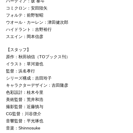
ハーティア：坂 泰斗
コミクロン：安田陸矢
フォルテ：前野智昭
ウオール・カーレン：津田健次郎
ハイドラント：吉野裕行
スエイン：岡本信彦
【スタッフ】
原作：秋田禎信（TOブックス刊）
イラスト：草河遊也
監督：浜名孝行
シリーズ構成：吉田玲子
キャラクターデザイン：吉田隆彦
色彩設計：桂木今里
美術監督：荒井和浩
撮影監督：近藤慎与
CG監督：川谷啓介
音響監督：平光琢也
音楽：Shinnosuke