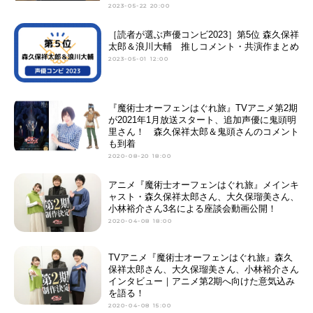
2023-05-22 20:00
［読者が選ぶ声優コンビ2023］第5位 森久保祥
太郎＆浪川大輔 推しコメント・共演作まとめ
2023-05-01 12:00
『魔術士オーフェンはぐれ旅』TVアニメ第2期
が2021年1月放送スタート、追加声優に鬼頭明
里さん！ 森久保祥太郎＆鬼頭さんのコメント
も到着
2020-08-20 18:00
アニメ『魔術士オーフェンはぐれ旅』メインキ
ャスト・森久保祥太郎さん、大久保瑠美さん、
小林裕介さん3名による座談会動画公開！
2020-04-08 18:00
TVアニメ『魔術士オーフェンはぐれ旅』森久
保祥太郎さん、大久保瑠美さん、小林裕介さん
インタビュー｜アニメ第2期へ向けた意気込み
を語る！
2020-04-08 15:00