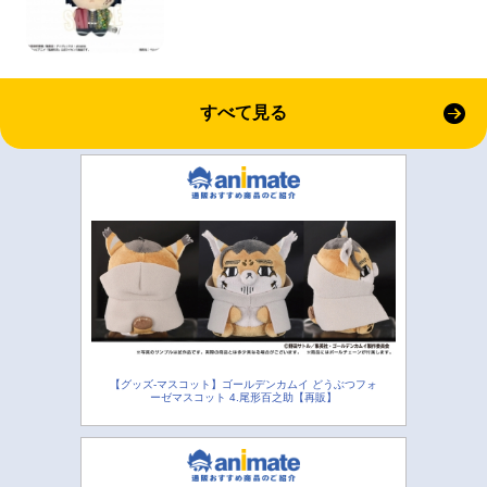
すべて見る
【グッズ-マスコット】ゴールデンカムイ どうぶつフォ
ーゼマスコット 4.尾形百之助【再販】