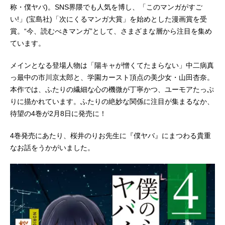
称・僕ヤバ)。SNS界隈でも人気を博し、「このマンガがすご
い!」(宝島社)「次にくるマンガ大賞」を始めとした漫画賞を受
賞。“今、読むべきマンガ”として、さまざまな層から注目を集め
ています。
メインとなる登場人物は「陽キャが憎くてたまらない」中二病真
っ最中の市川京太郎と、学園カースト頂点の美少女・山田杏奈。
本作では、ふたりの繊細な心の機微が丁寧かつ、ユーモアたっぷ
りに描かれています。ふたりの絶妙な関係に注目が集まるなか、
待望の4巻が2月8日に発売に！
4巻発売にあたり、桜井のりお先生に『僕ヤバ』にまつわる貴重
なお話をうかがいました。