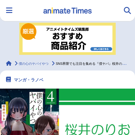
HOME
ランキング
アニメ
声優
ラジオ
みんなの声
グッズ
映画
animateTimes
僕の心のヤバイやつ
SNS界隈でも注目を集める『僕ヤバ』桜井のりお先生インタビュー
マンガ・ラノベ
マンガ・ラノベ
ゲーム・アプリ
音楽
コスプレ
2.5次元
配信・Vtuber
トレンド
無料マンガ
最新記事一覧
アニメ記事一覧
声優記事一覧