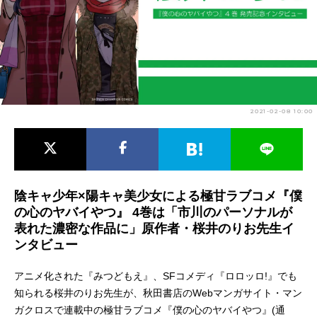
アニメ映画一覧
実写化映画一覧
今期アニメ曜日別一覧
春アニメ
夏アニメ
2021-02-08 10:00
秋アニメ
冬アニメ
男性声優/女性声優一覧
FOLLOW US
陰キャ少年×陽キャ美少女による極甘ラブコメ『僕
の心のヤバイやつ』 4巻は「市川のパーソナルが
表れた濃密な作品に」原作者・桜井のりお先生イ
ンタビュー
アニメ化された『みつどもえ』、SFコメディ『ロロッロ!』でも
知られる桜井のりお先生が、秋田書店のWebマンガサイト・マン
ガクロスで連載中の極甘ラブコメ『僕の心のヤバイやつ』(通