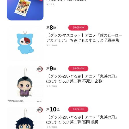
￥275
8
第
位
予約受付中
【グッズ-マスコット】アニメ『僕のヒーロー
アカデミア』 ちみけもますこっと 7.轟凍焦
￥2,200
9
第
位
予約受付中
【グッズ-ぬいぐるみ】アニメ「鬼滅の刃」
ぽにすてっぷ 第二弾 不死川 玄弥
￥1,980
10
第
位
予約受付中
【グッズ-ぬいぐるみ】アニメ「鬼滅の刃」
ぽにすてっぷ 第二弾 冨岡 義勇
￥1,980