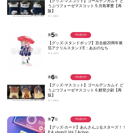
【グッズ-マスコット】ゴールデンカムイ ど
うぶつフォーゼマスコット 5.月島軍曹【再
販】
￥1,980
5
第
位
予約受付中
【グッズ-スタンドポップ】百合姫20周年展
箔アクリルスタンドE：あおのなち
￥2,200
6
第
位
予約受付中
【グッズ-マスコット】ゴールデンカムイ ど
うぶつフォーゼマスコット 6.鯉登少尉【再
販】
￥1,980
7
第
位
予約受付中
【グッズ-カード】あんさんぶるスターズ！！
P.A.shots!! Vol.7 Action