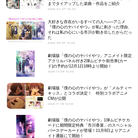
までタイアップした楽曲・作品をご紹介
2026-04-07 16:00
大好きな存在がいるすべての人へ──アニメ
『僕の心のヤバイやつ』が私に刺さった理由、
それは私の心にいる市川が動き出したからだっ
た
2026-03-07 12:00
劇場版「僕の心のヤバイやつ」アニメイト限定
アクリルパネル付き2弾ムビチケ前売券(カー
ド)の予約が12月1日18時より開始！
2025-12-03 12:00
劇場版『僕の心のヤバイやつ』が「メルティー
キッス」とコラボ決定！ 特別コラボアニメ
CMが公開
2025-11-18 12:00
劇場版「僕の心のヤバイやつ」1弾ムビチケカ
ードに期間限定特典「市川香菜」のスペシャル
バースデーカードが登場！11月9日よりアニメ
イト通販にて開始！