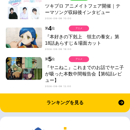
ツキプロ アニメイトフェア開催｜テ
ーマソング収録後インタビュー
2026-08-08 10:00
4
第
位
アニメ
『本好きの下剋上 領主の養女』第
18話あらすじ＆場面カット
2026-08-08 18:00
5
第
位
アニメ
『ヤニねこ』これまでのお話でヤニ子
が吸った本数中間報告会【第6話レビ
ュー】
2026-08-08 12:00
ランキングを見る