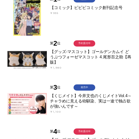
【コミック】ビビビコミック創刊記念号
￥935
2
第
位
予約受付中
【グッズ-マスコット】ゴールデンカムイ ど
うぶつフォーゼマスコット 4.尾形百之助【再
販】
￥1,980
3
第
位
発売中
【くじメイト】今井文也のくじメイトVol.4～
チャラめに見える幼馴染、実は一途で独占欲
が強いんです～
￥1,100
4
第
位
予約受付中