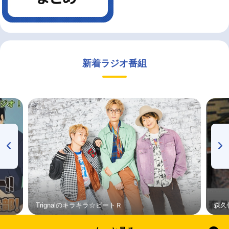
新着ラジオ番組
Trignalのキラキラ☆ビートＲ
森久