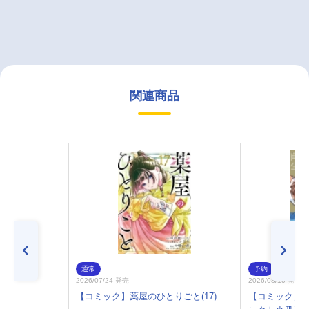
関連商品
通常
予約
2026/07/24 発売
2026/08/10 発売
7)
【コミック】薬屋のひとりごと(17)
【コミック】月