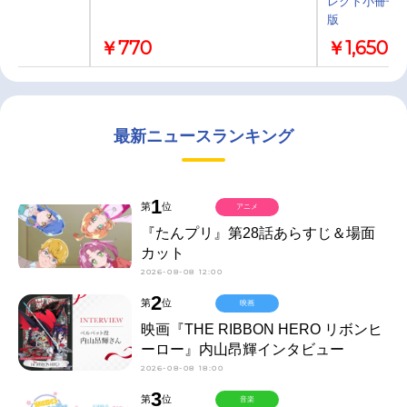
レクト小冊子
版
￥770
￥1,650
最新ニュースランキング
1
第
位
アニメ
『たんプリ』第28話あらすじ＆場面
カット
2026-08-08 12:00
2
第
位
映画
映画『THE RIBBON HERO リボンヒ
ーロー』内山昂輝インタビュー
2026-08-08 18:00
3
第
位
音楽