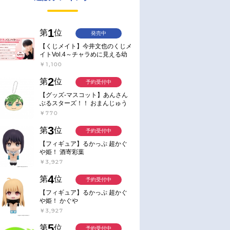
1
第
位
発売中
【くじメイト】今井文也のくじメ
イトVol.4～チャラめに見える幼
馴染、実は一途で独占欲が強いん
￥1,100
です～
2
第
位
予約受付中
【グッズ-マスコット】あんさん
ぶるスターズ！！ おまんじゅう
にぎにぎマスコット ねくすと2
￥770
Hbox
3
第
位
予約受付中
【フィギュア】るかっぷ 超かぐ
や姫！ 酒寄彩葉
￥3,927
4
第
位
予約受付中
【フィギュア】るかっぷ 超かぐ
や姫！ かぐや
￥3,927
5
第
位
予約受付中