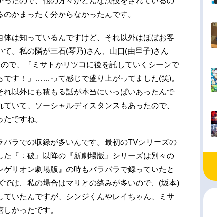
かったので、他の方々がどんな演技をされているの
るのかまったく分からなかったんです。
自体は知っているんですけど、それ以外はほぼお客
て。私の隣が三石(琴乃)さん、山口(由里子)さん
たので、「ミサトがリツコに後を託していくシーンで
です！」……って感じで盛り上がってました(笑)。
それ以外にも積もる話が本当にいっぱいあったんで
れていて、ソーシャルディスタンスもあったので、
ったですね。
ラバラでの収録が多いんです。最初のTVシリーズの
した『：破』以降の『新劇場版』シリーズは別々の
ンゲリオン劇場版』の時もバラバラで録っていたと
では、私の場合はマリとの絡みが多いので、(坂本)
していたんですが、シンジくんやレイちゃん、ミサ
嬉しかったです。