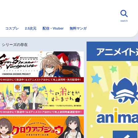
search
コスプレ
2.5次元
配信・Vtuber
無料マンガ
んなの声
グッズ
映画
』シリーズの存在
・Vtuber
トレンド
無料マンガ
秋アニメ
冬アニメ