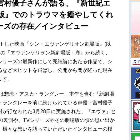
宮村優子さんが語る、『新世紀エ
版』でのトラウマを癒やしてくれ
ーズの存在／インタビュー
タートした映画『シン・エヴァンゲリオン劇場版』(以
公開の『ヱヴァンゲリヲン新劇場版：序』から続く、
シリーズの最新作にして完結編にあたる作品で、シ
るなど大ヒットを飛ばし、公開から間が経った現在
ます。
らは惣流・アスカ・ラングレー、本作を含む『新劇場
・ラングレーを演じ続けられている声優・宮村優子
が行なわれた3月28日に実施された、『エヴァ』と
の裏側や、TVシリーズやその劇場版の頃の思い出か
、様々な想いを語っていただいたインタビューの模