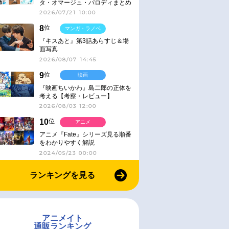
タ・オマージュ・パロディまとめ
2026/07/21 10:00
8
位
マンガ・ラノベ
『キスあと』第3話あらすじ＆場
面写真
2026/08/07 14:45
9
位
映画
『映画ちいかわ』島二郎の正体を
考える【考察・レビュー】
2026/08/03 12:00
10
位
アニメ
アニメ『Fate』シリーズ見る順番
をわかりやすく解説
2024/05/23 00:00
ランキングを見る
アニメイト
通販ランキング