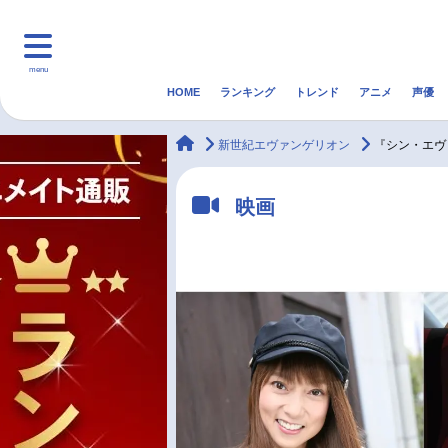
menu
HOME
ランキング
トレンド
アニメ
声優
HOME
ランキング
アニ
animateTimes
新世紀エヴァンゲリオン
『シン・エヴ
マンガ・ラノベ
ゲーム・アプリ
音楽
映画
最新記事一覧
アニメ記事一覧
声優記事一覧