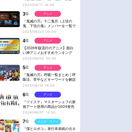
2024/03/11 16:00
3
位
アニメ
『鬼滅の刃』十二鬼月（上弦の
鬼、下弦の鬼）メンバーを一覧で
紹介＆解説（登場鬼の情報まと
2023/06/20 00:00
め）
4
位
アニメ
【2026年版流行のアニメ】面白
い神アニメおすすめランキング
【名作・話題作】｜ジャンル別人
2026/08/02 00:00
気作品をピックアップ
5
位
アニメ
『鬼滅の刃』呼吸一覧まとめ｜呼
吸法、常中などキーワードを解説
2023/06/15 19:00
6
位
グッズ
『ツイステ』マスターシェフの新
規アート使用の商品が10/24発売
2026/08/07 12:50
7
位
マンガ・ラノベ
『僕とロボコ』単行本表紙の元ネ