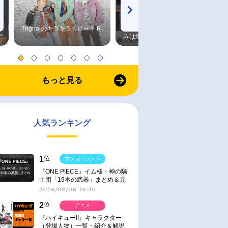
Trignalのキラキラ☆ビートＲ
森久保祥太郎×浪川大輔 つま
みは塩だけ
もっと見る
人気ランキング
1
位
マンガ・ラノベ
『ONE PIECE』イム様・神の騎
士団「19本の武器」まとめ＆元
ネタ
2026/08/06 16:30
2
位
アニメ
『ハイキュー!!』キャラクター
（登場人物）一覧・紹介＆解説