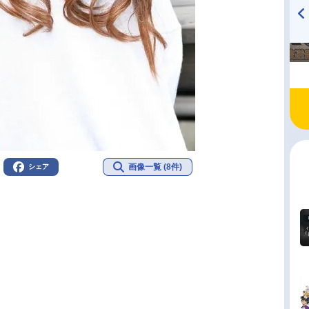
TVアニメ『戦隊大失格』
ハイキュー!! 烏野高校放送部!
radio 大直会 2nd season
画像一覧 (8件)
シェア