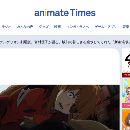
ラジオ
みんなの声
グッズ
映画
マンガ・ラノベ
ゲーム・アプリ
音楽
メ
声優
ラジオ
み
ァンゲリオン劇場版』宮村優子が語る、以前の苦しさを癒やしてくれた『新劇場版
コスプレ
2.5次元
配信
アニメ映画一覧
今期アニメ曜日別一覧
実写化映画一覧
春アニメ
男性声優/女性声優一覧
夏アニメ
FOLLOW US