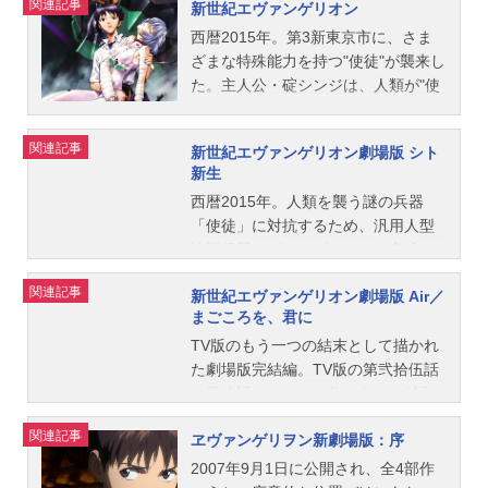
関連記事
新世紀エヴァンゲリオン
西暦2015年。第3新東京市に、さま
ざまな特殊能力を持つ"使徒"が襲来し
た。主人公・碇シンジは、人類が"使
徒"に対抗する唯一の手段である人型
決戦兵器エヴァンゲリオンの操縦者
関連記事
新世紀エヴァンゲリオン劇場版 シト
に抜擢されてしまう。今、人類の命
新生
運を掛けた戦いの火蓋が切って落と
西暦2015年。人類を襲う謎の兵器
される。果たして"使徒"の正体とは？
「使徒」に対抗するため、汎用人型
少年たちと人類の運命は？作品名
決戦兵器エヴァンゲリオンを完成さ
新世紀エヴァンゲリオン放送形態TV
せた特務機関ネルフは、14歳の少年
アニメスケジュール1995年10月4日
関連記事
新世紀エヴァンゲリオン劇場版 Air／
少女達をパイロットにエヴァを実戦
（水）～1996年3月27日（水）テレ
まごころを、君に
投入する。しかしその後ろでは同時
ビ東京ほか話数全26話キャスト碇シ
に「人類補完計画」が進行してい
TV版のもう一つの結末として描かれ
ンジ：緒方恵美葛城ミサト：三石琴
た……。作品名新世紀エヴァンゲリ
た劇場版完結編。TV版の第弐拾伍話
乃赤木リツコ：山口由里子綾波レ
オン劇場版シト新生放送形態劇場版
と最終話のリメイク作にあたる2話で
イ：林原めぐみ惣流・アスカ・ラン
アニメシリーズ新世紀エヴァンゲリ
構成。第25話「Air」人為的なサード
グレー：宮村優子碇ゲンドウ：立木
関連記事
ヱヴァンゲリヲン新劇場版：序
オンスケジュール1997年3月15日
インパクトに失敗したゼーレはネル
文彦冬月コウゾウ：清川元夢日向マ
（土）キャスト碇シンジ：緒方恵美
フに攻撃を仕掛けてきた。絶望的状
コト：結城比呂伊吹マヤ：長沢美樹
2007年9月1日に公開され、全4部作