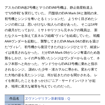
アスカのEVA改2号機とマリのEVA8号機は、静止衛星軌道上
で“US作戦”を実行していた。 円盤状のEVA Mark.04と激戦の末、
初号機とシンジを奪いとるミッションだ。 ようやく目ざめたシ
ンジの前には、思いがけない知人らの姿があった。 そこは14年
の歳月がたっており、ミサトやリツコら元ネルフの職員は、 新
たなクルーを加えて反ネルフ組織“ヴィレ”を結成していた。 戦艦
AAAヴンダーを起動し、襲撃してきたEVA Mark.04の群れを退け
た“ヴィレ”。 初号機から復活できたのはシンジひとりで、綾波レ
イは発見されなかった。 だがEVA Mark.09がシンジ奪還のため急
襲をしかけ、レイの声を聞いたシンジはヴンダーから去って、ネ
ルフ本部へと向かった。 ゲンドウからEVA13号機に乗れと指示
されるシンジ。 謎めいた少年・渚カヲルに導かれ、変わり果て
た大地の姿を見たシンジは、何が起きたのかを聞かされる。 レ
イを救済したことをきっかけに“ニア・サードインパクト”が起
き、地球に甚大な被害を与えていたのだった。
作品名
ヱヴァンゲリヲン新劇場版：Q