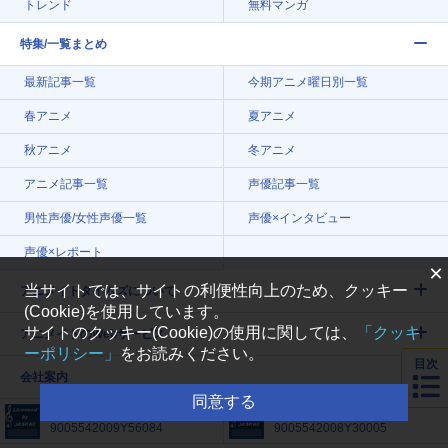
トレンド
無料マンガ
特集/一覧まとめ
最新記事一覧
今期アニメ曜日別一覧
春アニメ
夏アニメ
秋アニメ
冬アニメ
アニメ記事一覧
声優記事一覧
男性声優/女性声優一覧
声優×インタビュー
声優×レポート
×
当サイトでは、サイトの利便性向上のため、クッキー
アニメイトタイムズについて
(Cookie)を使用しています。
サイトのクッキー(Cookie)の使用に関しては、
「クッキ
アニメイトのWebサービス
ーポリシー」
をお読みください。
目次
会社案内
同意する
許諾番号
許諾番号
9005542009Y56084
9005542008Y30005