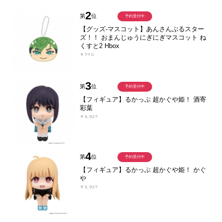
2
第
位
予約受付中
【グッズ-マスコット】あんさんぶるスター
ズ！！ おまんじゅうにぎにぎマスコット ね
くすと2 Hbox
￥770
3
第
位
予約受付中
【フィギュア】るかっぷ 超かぐや姫！ 酒寄
彩葉
￥3,927
4
第
位
予約受付中
【フィギュア】るかっぷ 超かぐや姫！ かぐ
や
￥3,927