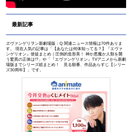
方恵美綾波レイ：林原めぐみ葛城ミ
岩男潤子伊吹マヤ：長沢美樹青葉シ
サト：三石琴乃赤木リツコ：山...
ゲル：子安武人日向マコト：優希比
呂高雄コウジ：大塚明夫鈴原サク
ラ：沢城みゆき長良スミレ：大原さ
最新記事
やか北上ミドリ：伊瀬茉莉也多摩ヒ
デキ：勝杏里加持リョウジ：山寺宏
一加持リョウジ（少年）：内山昂輝
ヱヴァンゲリヲン新劇場版：Q 関連ニュース情報は70件ありま
碇ユイ：林原めぐみ碇シンジ（大
す。 現在人気の記事は「【あなたは何体知ってる？】『エヴァ
ンゲリオン』使徒まとめ｜圧倒的造形美！ 神か悪魔か人類を襲
人）...
う驚異の正体は!?」や「『エヴァンゲリオン』TVアニメから新劇
場版までシリーズ総まとめ！ 見る順番、作品あらすじ【シリー
ズ30周年】」です。