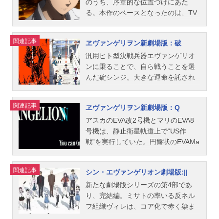
葛城ミサト：三石琴乃綾波レイ：林
況の中、母の存在、自己の存在を確
青葉シゲル：子安武人加持リョウ
のうち、序章的な位置づけにあた
原めぐみ惣流・アスカ・ラングレ
認したアスカが復活、反撃を開始。
ジ：山寺宏一キール・ローレンツ：
る。本作のベースとなったのは、TV
ー：宮村優子赤木リツコ：山口由里
しかし、天空より新たな敵が舞い降
麦人鈴原トウジ：関智一相田ケンス
シリーズのうち第壱話から第六話ま
子碇ゲンドウ：立木文彦冬月コウゾ
りてきた。第26話「まごころを、君
ケ：岩永哲哉洞木ヒカリ：岩男潤子
で。14歳のシンジ少年が汎用ヒト型
関連記事
ヱヴァンゲリヲン新劇場版：破
ウ：清川元夢加持リョウジ：山寺宏
に」初号機に搭乗したシンジの見た
渚カヲル：石田彰赤木ナオコ：土井
決戦兵器・人造人間エヴァンゲリオ
一青葉シゲル：子安武人日向マコ
モノは、無惨な残骸となったアスカ
美加スタッフ総監督：庵野秀明副監
ンに乗って正体不明の敵性存在「使
汎用ヒト型決戦兵器エヴァンゲリオ
ト：結城比呂伊吹マヤ：長沢美樹鈴
の弐号機だった。量産機が初号機を
督：摩砂雪 鶴巻和哉企画：GAINAX
徒」と戦い始める契機と、自分の暮
ンに乗ることで、自ら戦うことを選
原トウジ：関智一相田ケンスケ：岩
取り巻き、厳粛なる儀式を執り行
ProjectEva.脚本：庵野秀明 薩川
らし、友人、街など身近なものを認
んだ碇シンジ。大きな運命を託され
永哲哉洞木ヒカリ：岩男潤子渚カヲ
う。ヒトの心の補完とは、一体何な
昭夫 榎戸洋司絵コンテ：摩砂雪
識する過程が、丁寧なタッチで再び
た14歳の少年の物語は、ここから未
ル：石田彰キール・ローレンツ：麦
のか。作品名新世紀エヴァンゲリオ
樋口真嗣 鶴巻和哉キャラクターデ
語られ、1本の映画として再構成され
知の領域へ突入する。綾波レイと人
関連記事
ヱヴァンゲリヲン新劇場版：Q
人スタッフ企画：GAINAX原作：GAI
ン劇場版Air／まごころを、君に放送
ザイン：貞本義行メカニックデザイ
ている。クライマックスは、国家規
気を二分するヒロイン、アスカがエ
NAX 庵野秀明総監督：庵野秀明監
形態劇場版アニメシリーズ新世紀エ
ン：山下いくと 庵野秀明作画監...
模のオペレーションを描いた「ヤシ
ヴァンゲリオン2号機に乗って参戦。
アスカのEVA改2号機とマリのEVA8
督：摩砂雪（DEATH） 鶴巻和哉
ヴァンゲリオンスケジュール1997年
マ作戦」。日本中の電力を箱根の一
加えて魅惑の新ヒロイン、マリが登
号機は、静止衛星軌道上で“US作
（REBIRTH）製作：角川歴彦（角川
7月19日（土）キャスト碇シンジ：緒
点に集め、シンジのEVA初号機が狙
場する。謎の敵性体“使徒”とEVAシリ
戦”を実行していた。円盤状のEVAMa
書店） 池口頌夫（キングレコー
方恵美葛城ミサト：三石琴乃綾波レ
う陽電子砲の起動エネルギーとする
ーズの戦いは新エヴァンゲリオン仮
rk.04と激戦の末、初号機とシンジを
ド） 山賀博之（ガイナックス）
イ：林原めぐみ惣流・アスカ・ラン
大プロジェクトだ。自在に変形と攻
設5号機の参加で、さらに激しくエス
奪いとるミッションだ。ようやく目
関連記事
シン・エヴァンゲリオン劇場版:||
倉益琢眞（テレビ東京）プロデュー
グレー：宮村優子赤木リツコ：山口
撃を繰り返し、ネルフ本部へ侵入し
カレートしていく。スクリーンに
ざめたシンジの前には、思いがけな
サー：石川光久脚本（DEATH）：薩
由里子碇ゲンドウ：立木文彦冬月コ
ようとする使徒。人類すべての運命
続々と展開する、誰も見たことのな
い知人らの姿があった。そこは14年
新たな劇場版シリーズの第4部であ
川昭夫 庵野秀明脚本（REBIRT
ウゾウ：清川元夢加持リョウジ：山
が自分の双肩にかかったとき、シン
いバトルシーン。驚異のスペクタク
の歳月がたっており、ミサトやリツ
り、完結編。ミサトの率いる反ネル
H）：庵野秀明キャラクターデザイ
寺宏一青葉シゲル：子安武人日向マ
ジの心中に芽生えたものは・・・。
ルの興奮は、未知の物語へとつなが
コら元ネルフの職員は、新たなクル
フ組織ヴィレは、コア化で赤く染ま
ン：貞本義行メカニックデ...
コト：結城比呂伊吹マヤ：長沢美樹
作品名ヱヴァンゲリヲン新劇場版：
っていく。あえてTVシリーズと同じ
ーを加えて反ネルフ組織“ヴィレ”を結
ったパリ旧市街にいた。旗艦AAAヴ