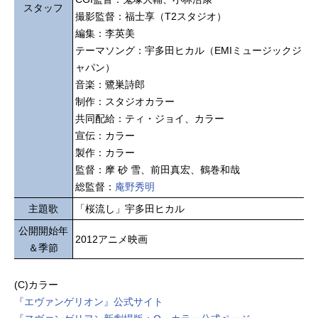
スタッフ
撮影監督：福士享（T2スタジオ）
編集：李英美
テーマソング：宇多田ヒカル（EMIミュージックジ
ャパン）
音楽：鷺巣詩郎
制作：スタジオカラー
共同配給：ティ・ジョイ、カラー
宣伝：カラー
製作：カラー
監督：摩 砂 雪、前田真宏、鶴巻和哉
総監督：
庵野秀明
主題歌
「桜流し」宇多田ヒカル
公開開始年
2012アニメ映画
＆季節
(C)カラー
『エヴァンゲリオン』公式サイト