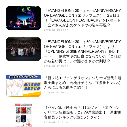
「EVANGELION：30＋；30th ANNIVERSARY
OF EVANGELION（エヴァフェス）」2日目よ
り『EVANGELION FLASHBACK』をレポート
｜立木さんがあのゲンドウの姿を再現!?
2026-02-23 22:35
「EVANGELION：30＋；30th ANNIVERSARY
OF EVANGELION（エヴァフェス）」より
『OPENING of 30th ANNIVERSARY』をレポ
ート！｜伊吹マヤの口癖になっていた「これだ
から若い男は！」の謎がまさかの判明!?
2026-02-22 15:00
『新世紀エヴァンゲリオン』シリーズ歴代主題
歌全曲まとめ｜高橋洋子さん、宇多田ヒカルさ
んらによる名曲をご紹介！
2026-02-12 19:00
リバイバル上映企画「月1エヴァ」『ヱヴァン
ゲリヲン新劇場版：Ｑ』が満席続出！ 週末観
客動員ランキング6位にランクイン！
2026-01-13 16:10