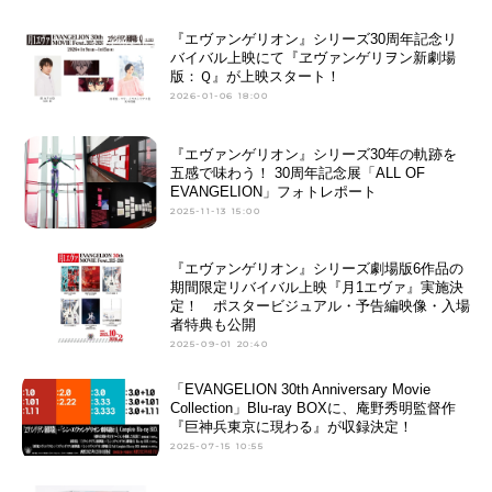
『エヴァンゲリオン』シリーズ30周年記念リ
バイバル上映にて『ヱヴァンゲリヲン新劇場
版：Ｑ』が上映スタート！
2026-01-06 18:00
『エヴァンゲリオン』シリーズ30年の軌跡を
五感で味わう！ 30周年記念展「ALL OF
EVANGELION」フォトレポート
2025-11-13 15:00
『エヴァンゲリオン』シリーズ劇場版6作品の
期間限定リバイバル上映『月1エヴァ』実施決
定！ ポスタービジュアル・予告編映像・入場
者特典も公開
2025-09-01 20:40
「EVANGELION 30th Anniversary Movie
Collection」Blu-ray BOXに、庵野秀明監督作
『巨神兵東京に現わる』が収録決定！
2025-07-15 10:55