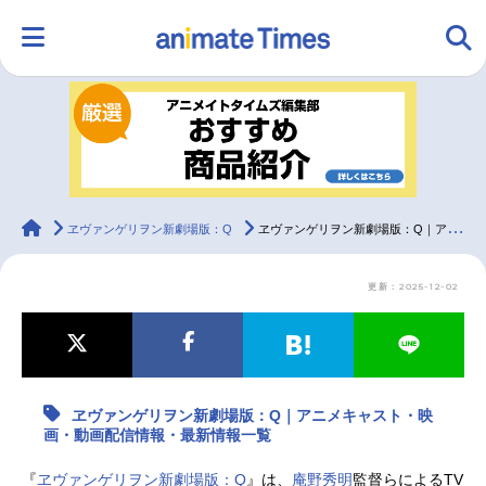
HOME
ランキング
アニメ
声優
ラジオ
みんなの声
グッズ
映画
animateTimes
ヱヴァンゲリヲン新劇場版：Q
ヱヴァンゲリヲン新劇場版：Q｜アニメキャスト・映画・動画配信情報・最新情報一覧
更新：2025-12-02
マンガ・ラノベ
ゲーム・アプリ
音楽
コスプレ
2.5次元
配信・Vtuber
トレンド
無料マンガ
ヱヴァンゲリヲン新劇場版：Q｜アニメキャスト・映
最新記事一覧
画・動画配信情報・最新情報一覧
アニメ記事一覧
声優記事一覧
『
ヱヴァンゲリヲン新劇場版：Q
』は、
庵野秀明
監督らによるTV