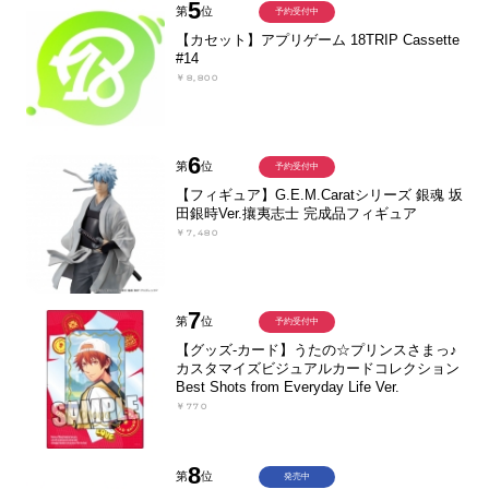
5
第
位
予約受付中
【カセット】アプリゲーム 18TRIP Cassette
#14
￥8,800
6
第
位
予約受付中
【フィギュア】G.E.M.Caratシリーズ 銀魂 坂
田銀時Ver.攘夷志士 完成品フィギュア
￥7,480
7
第
位
予約受付中
【グッズ-カード】うたの☆プリンスさまっ♪
カスタマイズビジュアルカードコレクション
Best Shots from Everyday Life Ver.
￥770
8
第
位
発売中