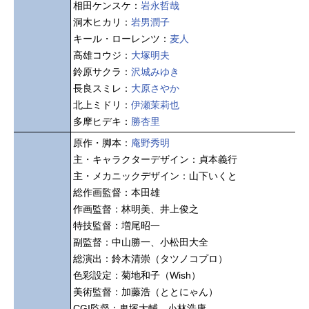
相田ケンスケ：
岩永哲哉
洞木ヒカリ：
岩男潤子
キール・ローレンツ：
麦人
高雄コウジ：
大塚明夫
鈴原サクラ：
沢城みゆき
長良スミレ：
大原さやか
北上ミドリ：
伊瀬茉莉也
多摩ヒデキ：
勝杏里
原作・脚本：
庵野秀明
主・キャラクターデザイン：貞本義行
主・メカニックデザイン：山下いくと
総作画監督：本田雄
作画監督：林明美、井上俊之
特技監督：増尾昭一
副監督：中山勝一、小松田大全
総演出：鈴木清崇（タツノコプロ）
色彩設定：菊地和子（Wish）
美術監督：加藤浩（ととにゃん）
CGI監督：鬼塚大輔、小林浩康