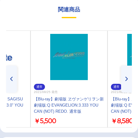
関連商品
通常
通常
2021/08/25 発売
2021/08/25 発売
o SAGISU
【Blu-ray】劇場版 ヱヴァンゲリヲン新
【Blu-ray
ON:3.0” YOU
劇場版:Q EVANGELION:3.333 YOU
劇場版:Q EVAN
CAN (NOT) REDO. 通常版
CAN (NOT) 
￥5,500
￥8,580