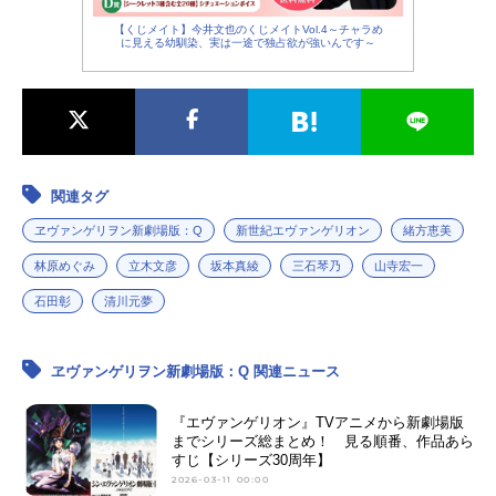
【くじメイト】今井文也のくじメイトVol.4～チャラめ
に見える幼馴染、実は一途で独占欲が強いんです～
関連タグ
ヱヴァンゲリヲン新劇場版：Q
新世紀エヴァンゲリオン
緒方恵美
林原めぐみ
立木文彦
坂本真綾
三石琴乃
山寺宏一
石田彰
清川元夢
ヱヴァンゲリヲン新劇場版：Q 関連ニュース
『エヴァンゲリオン』TVアニメから新劇場版
までシリーズ総まとめ！ 見る順番、作品あら
すじ【シリーズ30周年】
2026-03-11 00:00