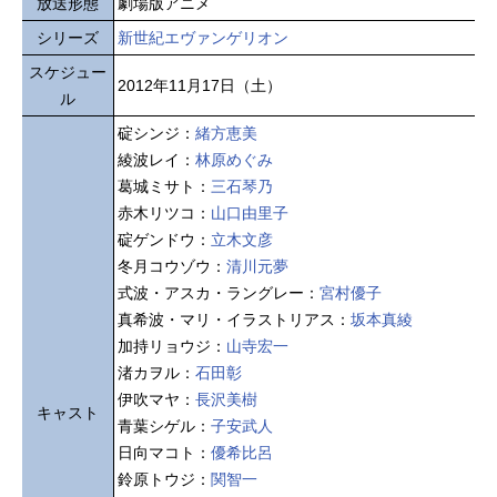
放送形態
劇場版アニメ
シリーズ
新世紀エヴァンゲリオン
スケジュー
2012年11月17日（土）
ル
碇シンジ：
緒方恵美
綾波レイ：
林原めぐみ
葛城ミサト：
三石琴乃
赤木リツコ：
山口由里子
碇ゲンドウ：
立木文彦
冬月コウゾウ：
清川元夢
式波・アスカ・ラングレー：
宮村優子
真希波・マリ・イラストリアス：
坂本真綾
加持リョウジ：
山寺宏一
渚カヲル：
石田彰
伊吹マヤ：
長沢美樹
キャスト
青葉シゲル：
子安武人
日向マコト：
優希比呂
鈴原トウジ：
関智一