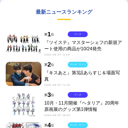
最新ニュースランキング
1
第
位
グッズ
『ツイステ』マスターシェフの新規ア
ート使用の商品が10/24発売
2026-08-07 12:50
2
第
位
マンガ・ラノベ
『キスあと』第3話あらすじ＆場面写
真
2026-08-07 14:45
3
第
位
グッズ
10月・11月開催『ヘタリア』20周年
原画展のグッズ第1弾情報
2026-08-07 18:00
4
第
位
マンガ・ラノベ