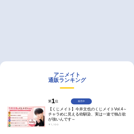
アニメイト
通販ランキング
1
第
位
発売中
【くじメイト】今井文也のくじメイトVol.4～
チャラめに見える幼馴染、実は一途で独占欲
が強いんです～
￥1,100