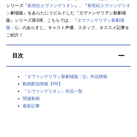
シリーズ『
新世紀エヴァンゲリオン
』、『
新世紀エヴァンゲリオ
アニメ映画一覧
実写化映画一覧
ン
劇場版』をあらたにリビルドした『ヱヴァンゲリヲン新劇場
版』シリーズ第3弾。こちらでは、『
ヱヴァンゲリヲン新劇場
今期アニメ曜日別一覧
版：Q
』のあらすじ、キャスト声優、スタッフ、オススメ記事を
ご紹介！
春アニメ
夏アニメ
秋アニメ
冬アニメ
目次
男性声優/女性声優一覧
『ヱヴァンゲリヲン新劇場版：Q』作品情報
FOLLOW US
動画配信情報【PR】
『エヴァンゲリオン』作品一覧
関連動画
最新記事