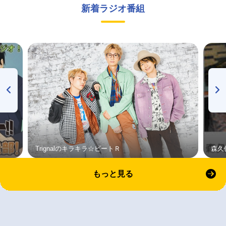
新着ラジオ番組
Trignalのキラキラ☆ビートＲ
森久
もっと見る