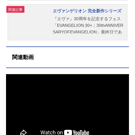
鈴原トウジ：関智一相田ケンスケ：
序放送形態劇場版アニメシリーズ新
出発点からスタートしてみせた新EV
成していた。戦艦AAAヴンダーを起
ンダーから選抜隊が降下し、残され
関連記事
エヴァンゲリオン 完全新作シリーズ
岩永哲哉洞木ヒカリ：岩男潤子渚カ
世紀エヴァンゲリオンスケジュール2
A伝説。この第2ステージからは新し
動し、襲撃してきたEVAMark.04の群
た封印柱に取りつく。復元オペの作
ヲル：石田彰キール・ローレンツ：
007年9月1日（土）キャスト碇シン
い要素が加わり、大きく物語のポイ
れを退けた“ヴィレ”。初号機から復活
業可能時間はわずか720秒。決死の作
『エヴァ』30周年を記念するフェス
麦人スタッフ企画・原作：GAINAX
ジ：緒方恵美綾波レイ：林原めぐみ
ントが切りかわっていく。そこから
できたのはシンジひとりで、綾波レ
戦遂行中、ネルフのEVAが大群で接
「EVANGELION:30+；30thANNIVER
庵野秀明総監督：庵野秀明監...
葛城ミサト：三石琴乃赤木リツコ：
見えてくる『新劇場版』の真の姿と
イは発見されなかった。だがEVAMar
近し、マリのEVA改8号機が迎撃を開
SARYOFEVANGELION」最終日であ
山口由里子碇ゲンドウ：立木文彦冬
は、はたして何なのだろうか?作品名
k.09がシンジ奪還のため急襲をしか
始した。一方、シンジ、アスカ、ア
る2月23日(月・祝)FinalProgramにて
月コウゾウ：清川元夢式波・アス
ヱヴァンゲリヲン新劇場版：破放送
け、レイの声を聞いたシンジはヴン
ヤナミレイ（仮称）の3人は日本の大
『エヴァンゲリオン』完全新作シリ
カ・ラングレー：宮村優子真希波・
形態劇場版アニメシリーズ新世紀エ
ダーから去って、ネルフ本部へと向
地をさまよい歩いていた……。作品
ーズの制作に関する初報を発表致し
関連動画
マリ・イラストリアス：坂本真綾加
ヴァンゲリオンスケジュール2009年
かった。ゲンドウからEVA13号機に
名シン・エヴァンゲリオン劇場版:||
ました。シリーズ構成・脚本ヨコオ
持リョウジ：山寺宏一渚カヲル：石
6月27日（土）キャスト碇シンジ：緒
乗れと指示されるシンジ。謎めいた
放送形態劇場版アニメシリーズ新世
タロウ監督鶴巻和哉、谷田部透湖音
田...
方恵美綾波レイ：林原めぐみ葛城ミ
少年・渚カヲルに導かれ、変わり果
紀エヴァンゲリオンスケジュール202
楽岡部啓一制作…—エヴァンゲリオ
サト：三石琴乃赤木リツコ：山口由
てた大地の姿を見たシンジは、何が
1年3月8日（月）キャスト碇シンジ：
ン公式(@evangelion_co)February2
里子碇ゲンドウ：立木文彦冬月コウ
起きたのかを聞かされる。レイを救
緒方恵美綾波レイ：林原めぐみ式
3,2026作品名エヴァンゲリオン完全
ゾウ：清川元夢式波・アスカ・ラン
済したことをきっかけに“ニア・サー
波・アスカ・ラングレー：宮村優子
新作シリーズシリーズ新世紀エヴァ
グレー：宮村優子真希波・マリ・イ
ドインパクト”が起き、地球に甚大な
真希波・マリ・イラストリアス：坂
ンゲリオンスケジュール未発表キャ
ラストリアス：坂本真綾加持...
被害を与えていたのだった。作品名
本真綾葛城ミサト：三石琴乃赤木リ
スト未発表スタッフシリーズ構成・
ヱヴァンゲリヲン新劇場版：Q放送形
ツコ：山口由里子渚カヲル：石田彰
脚本：ヨコオタロウ監督：鶴巻和
態劇場版アニメシリーズ新世紀エヴ
碇ゲンドウ：立木文彦冬月コウゾ
哉 谷田部透湖音楽：岡部啓一制
ァンゲリオンスケジュール2012年11
ウ：清川元夢鈴原トウジ：関智一相
作：スタジオカラー×CloverWorks
月17日（土）キャスト碇シンジ：緒
田ケンスケ：岩永哲哉鈴原ヒカリ：
『エヴァンゲリオン』公式サイト