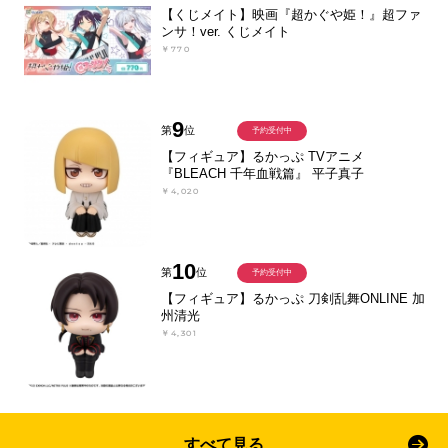
【くじメイト】映画『超かぐや姫！』超ファ
ンサ！ver. くじメイト
￥770
9
第
位
予約受付中
【フィギュア】るかっぷ TVアニメ
『BLEACH 千年血戦篇』 平子真子
￥4,020
10
第
位
予約受付中
【フィギュア】るかっぷ 刀剣乱舞ONLINE 加
州清光
￥4,301
すべて見る