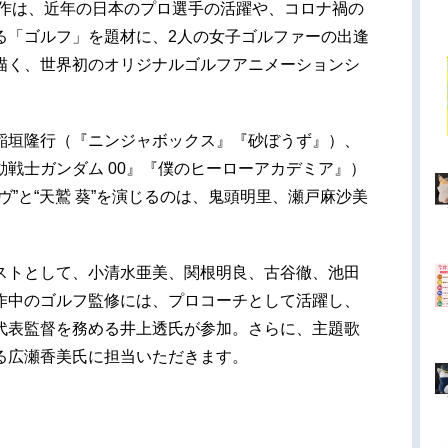
本作は、近年の日本のプロ選手の活躍や、コロナ禍の
る「ゴルフ」を題材に、2人の女子ゴルファーの出逢
描く、世界初のオリジナルゴルフアニメーションシ
稲垣隆行（『ニンジャボックス』『砂ぼうず』）、
戦士ガンダム 00』『僕のヒーローアカデミア』）
ヴ”と“天鷲 葵”を演じるのは、鬼頭明里、瀬戸麻沙美
ストとして、小清水亜美、関根明良、古谷徹、池田
作中のゴルフ監修には、プロコーチとして活躍し、
代表監督を務める井上透氏が参加。さらに、主題歌
る広瀬香美氏に担当いただきます。