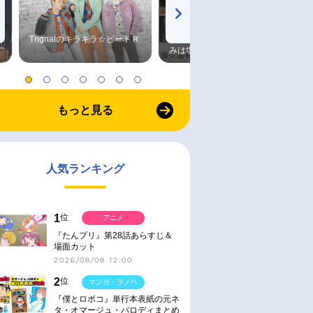
Trignalのキラキラ☆ビートＲ
森久保祥太郎×浪川大輔 つま
みは塩だけ
もっと見る
人気ランキング
1
位
アニメ
『たんプリ』第28話あらすじ＆
場面カット
2026/08/08 12:00
2
位
マンガ・ラノベ
『僕とロボコ』単行本表紙の元ネ
タ・オマージュ・パロディまとめ