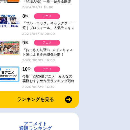
（登場人物）一覧・紹介＆解説
2024/03/11 16:00
8
位
アニメ
『ブルーロック』キャラクター一
覧｜プロフィール、人気ランキン
グ、キャラソン、診断など気にな
2024/04/18 00:00
る情報まとめ
9
位
アニメ
『おっさん剣聖II』メインキャス
ト陣による企画映像公開！
2026/08/07 18:00
10
位
アニメ
今期・2026夏アニメ みんなの
覇権おすすめ作品ランキング最終
結果発表！
2026/06/29 16:30
ランキングを見る
アニメイト
通販ランキング