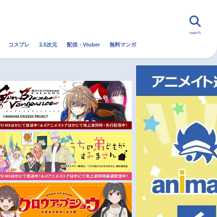
search
コスプレ
2.5次元
配信・Vtuber
無料マンガ
んなの声
グッズ
映画
・Vtuber
トレンド
無料マンガ
秋アニメ
冬アニメ