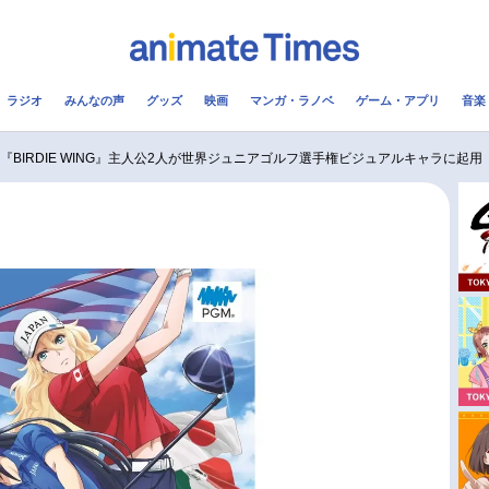
ラジオ
みんなの声
グッズ
映画
マンガ・ラノベ
ゲーム・アプリ
音楽
メ
声優
ラジオ
み
『BIRDIE WING』主人公2人が世界ジュニアゴルフ選手権ビジュアルキャラに起用
コスプレ
2.5次元
配信
アニメ映画一覧
今期アニメ曜日別一覧
実写化映画一覧
春アニメ
男性声優/女性声優一覧
夏アニメ
FOLLOW US