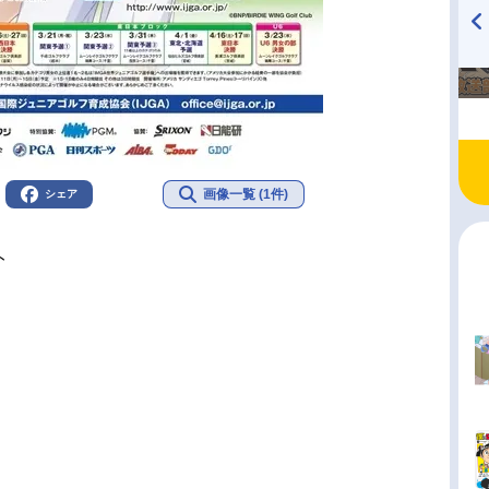
TVアニメ『戦隊大失格』
ハイキュー!! 烏野高校放送部!
radio 大直会 2nd season
画像一覧 (1件)
シェア
ト