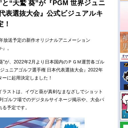
ヴ”と“天鷲 葵”が『PGM 世界ジュニ
本代表選抜大会』公式ビジュアルキ
定！
2年放送予定の新作オリジナルアニメーション
ory-』。
 葵”が、2022年2月より日本国内のＰＧＭ運営各ゴル
ジュニアゴルフ選手権 日本代表選抜大会』2022年
ターに起用決定しました！
イラストは、イヴと葵が真剣なまなざしでショット
系列ゴルフ場でのデジタルサイネージ掲示や、大会パ
れる予定です。