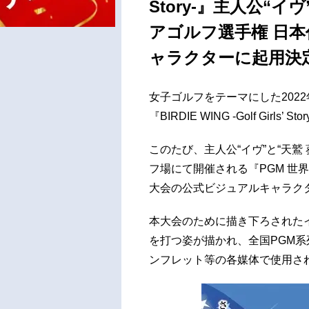
Story-』主人公“イ
アゴルフ選手権 日
ャラクターに起用決
女子ゴルフをテーマにした202
『BIRDIE WING -Golf Girls’ St
このたび、主人公“イヴ”と“天鷲
フ場にて開催される『PGM 世界
大会の公式ビジュアルキャラク
本大会のために描き下ろされた
を打つ姿が描かれ、全国PGM
ンフレット等の各媒体で使用さ