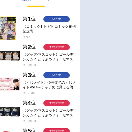
1
第
位
発売中
【コミック】ビビビコミック創刊
記念号
￥935
2
第
位
予約受付中
【グッズ-マスコット】ゴールデ
ンカムイ どうぶつフォーゼマス
コット 4.尾形百之助【再販】
￥1,980
3
第
位
発売中
【くじメイト】今井文也のくじメ
イトVol.4～チャラめに見える幼
馴染、実は一途で独占欲が強いん
￥1,100
です～
4
第
位
予約受付中
【グッズ-マスコット】ゴールデ
ンカムイ どうぶつフォーゼマス
コット 5.月島軍曹【再販】
￥1,980
5
第
位
予約受付中