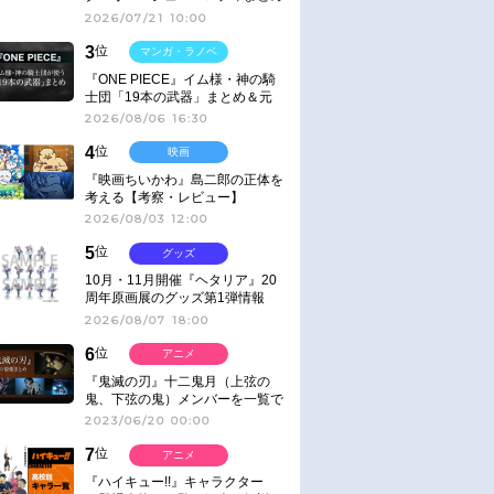
2026/07/21 10:00
3
位
マンガ・ラノベ
『ONE PIECE』イム様・神の騎
士団「19本の武器」まとめ＆元
ネタ
2026/08/06 16:30
4
位
映画
『映画ちいかわ』島二郎の正体を
考える【考察・レビュー】
2026/08/03 12:00
5
位
グッズ
10月・11月開催『ヘタリア』20
周年原画展のグッズ第1弾情報
2026/08/07 18:00
6
位
アニメ
『鬼滅の刃』十二鬼月（上弦の
鬼、下弦の鬼）メンバーを一覧で
紹介＆解説（登場鬼の情報まと
2023/06/20 00:00
め）
7
位
アニメ
『ハイキュー!!』キャラクター