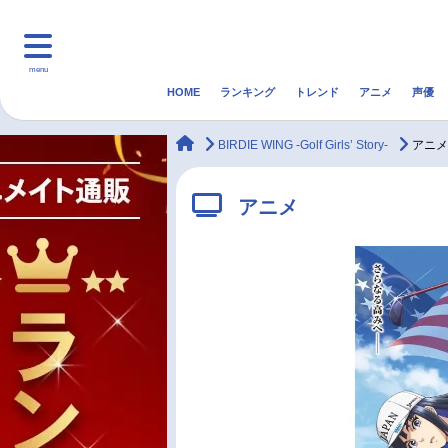
menu
HOME
ランキング
トレンド
アニメ
声優
HOME
ランキング
アニ
animateTimes
BIRDIE WING -Golf Girls’ Story-
アニメ
マンガ・ラノベ
ゲーム・アプリ
音楽
アニメ
最新記事一覧
アニメ記事一覧
声優記事一覧