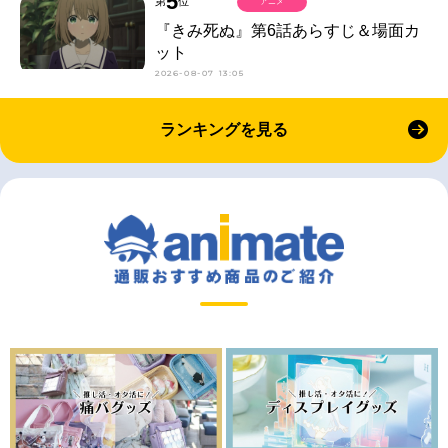
5
第
位
アニメ
『きみ死ぬ』第6話あらすじ＆場面カ
ット
2026-08-07 13:05
ランキングを見る