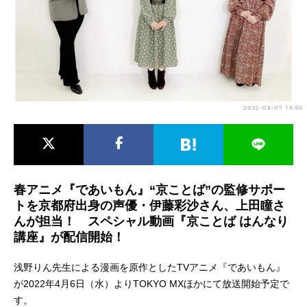
アニメ映画一覧
実写化映画一覧
今期アニメ曜日別一覧
春アニメ
夏アニメ
2022-03-07 13:50
秋アニメ
冬アニメ
男性声優/女性声優一覧
FOLLOW US
春アニメ『であいもん』“京ことば”の監修サポー
トを京都府出身の声優・伊藤彩沙さん、上田瞳さ
んが担当！ スペシャル動画『京ことば はんなり
講座』が配信開始！
浅野りん先生による漫画を原作としたTVアニメ『であいもん』
が2022年4月6日（水）よりTOKYO MXほかにて放送開始予定で
す。