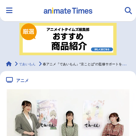
HOME
ランキング
アニメ
声優
ラジオ
みんなの声
グッズ
映画
animateTimes
であいもん
春アニメ『であいもん』“京ことば”の監修サポートを伊藤彩沙、上田瞳が担当
アニメ
マンガ・ラノベ
ゲーム・アプリ
音楽
コスプレ
2.5次元
配信・Vtuber
トレンド
無料マンガ
最新記事一覧
アニメ記事一覧
声優記事一覧