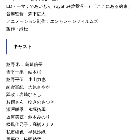
EDテーマ：であいもん（ayaho+曽我淳一）「ここにある約束」
音響監督：森下広人
アニメーション制作：エンカレッジフィルムズ
製作：緑松
キャスト
納野 和：島﨑信長
雪平一果：結木梢
納野平伍：小山力也
納野富紀：大原さやか
巽政：岩崎ひろし
お鶴さん：ゆきのさつき
瀬戸咲季：永塚拓馬
堀河美弦：鈴木みのり
松風佳乃子：髙橋ミナミ
私市緋色：早見沙織
雪平巴：松岡禎丞