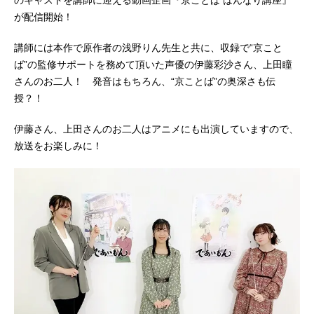
のキャストを講師に迎える動画企画『京ことば はんなり講座』
が配信開始！
講師には本作で原作者の浅野りん先生と共に、収録で“京こと
ば”の監修サポートを務めて頂いた声優の伊藤彩沙さん、上田瞳
さんのお二人！ 発音はもちろん、“京ことば”の奥深さも伝
授？！
伊藤さん、上田さんのお二人はアニメにも出演していますので、
放送をお楽しみに！