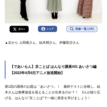
画像一覧 (1件)
シェア
ポスト
▲左から 上田瞳さん、結木梢さん、伊藤彩沙さん
【であいもん】京ことば はんなり講座#01 あいさつ編
【2022年4月6日アニメ放送開始】
第1回の講座のお題は「あいさつ」！ 最終テストに合格し、結
木さんは無事放送を迎えることが出来るのか？！ 3人が繰り広
げる、はんなり“京ことば”で一緒に発音を学びましょう！