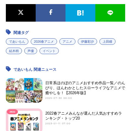
関連タグ
であいもん
2026春アニメ
アニメ
伊藤彩沙
上田瞳
結木梢
声優
イベント
であいもん 関連ニュース
日常系ほのぼのアニメおすすめ作品一覧／のん
びり、ほんわかとしたスローライフなアニメで
癒やしを！【2026年版】
2025-07-30 00:00
2022春アニメみんなが選んだ人気おすすめラ
ンキング・トップ20
2023-01-11 07:00