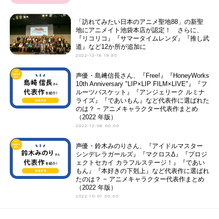
「訪れてみたい日本のアニメ聖地88」の新聖
地にアニメイト池袋本店が認定！ さらに、
『リコリコ』『サマータイムレンダ』『推し武
道』など12か所が追加に
2022-12-16 19:30
声優・島﨑信長さん、『Free!』『HoneyWorks
10th Anniversary "LIP×LIP FILM×LIVE"』『フ
ルーツバスケット』『アンジェリーク ルミナ
ライズ』『であいもん』など代表作に選ばれた
のは？ − アニメキャラクター代表作まとめ
（2022 年版）
2022-12-06 00:00
声優・鈴木みのりさん、『アイドルマスター
シンデレラガールズ』『マクロスΔ』『プロジ
ェクトセカイ カラフルステージ！』『であい
もん』『本好きの下剋上』など代表作に選ばれ
たのは？ − アニメキャラクター代表作まとめ
（2022 年版）
2022-10-01 00:00