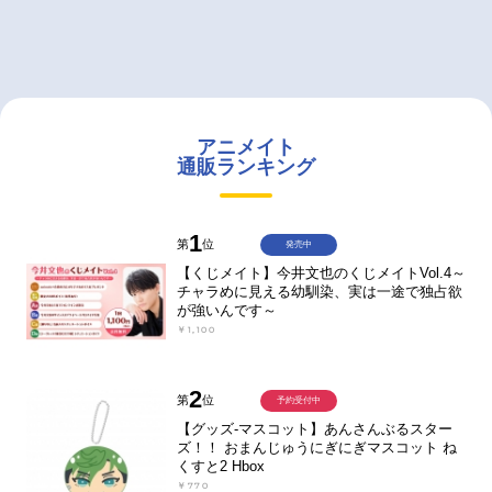
アニメイト
通販ランキング
1
第
位
発売中
【くじメイト】今井文也のくじメイトVol.4～
チャラめに見える幼馴染、実は一途で独占欲
が強いんです～
￥1,100
2
第
位
予約受付中
【グッズ-マスコット】あんさんぶるスター
ズ！！ おまんじゅうにぎにぎマスコット ね
くすと2 Hbox
￥770