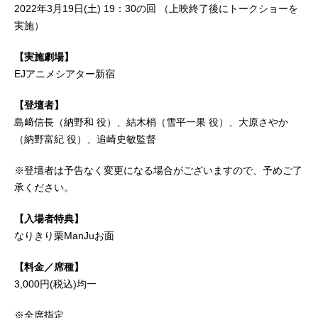
2022年3月19日(土) 19：30の回 （上映終了後にトークショーを
実施）
【実施劇場】
EJアニメシアター新宿
【登壇者】
島﨑信長（納野和 役）、結木梢（雪平一果 役）、大原さやか
（納野富紀 役）、追崎史敏監督
※登壇者は予告なく変更になる場合がございますので、予めご了
承ください。
【入場者特典】
なりきり栗ManJuお面
【料金／席種】
3,000円(税込)均一
※全席指定