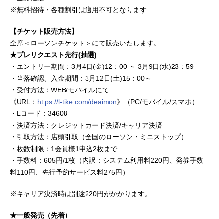
※無料招待・各種割引は適用不可となります
【チケット販売方法】
全席＜ローソンチケット＞にて販売いたします。
★プレリクエスト先行(抽選)
・エントリー期間：3月4日(金)12：00 ～ 3月9日(水)23：59
・当落確認、入金期間：3月12日(土)15：00～
・受付方法：WEB/モバイルにて
《URL：
https://l-tike.com/deaimon
》（PC/モバイル/スマホ）
・Lコード：34608
・決済方法：クレジットカード決済/キャリア決済
・引取方法：店頭引取（全国のローソン・ミニストップ）
・枚数制限：1会員様1申込2枚まで
・手数料：605円/1枚（内訳：システム利用料220円、発券手数
料110円、先行予約サービス料275円）
※キャリア決済時は別途220円がかかります。
★一般発売（先着）