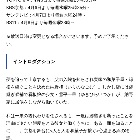
KBS京都：4月6日より毎週水曜25時35分～
サンテレビ：4月7日より毎週木曜24時～
BS11：4月8日より毎週金曜23時～
※放送日時は変更となる場合がございます。予めご了承くださ
い。
イントロダクション
夢を追って上京するも、父の入院を知らされ実家の和菓子屋・緑
松を継ぐことを決めた納野和（いりのなごむ）。しかし店には跡
継ぎ候補で看板娘の少女・雪平一果（ゆきひらいつか）が、納野
家に居候をしながら働いていた。
和は一果の親代わりを任されるも、一度は跡継ぎを断ったことを
理由に冷たい態度をとる彼女と働くうちに、ある一面を知ること
に……。京都を舞台に<人と人を和菓子が繋ぐ>心温まる絆の物
語。