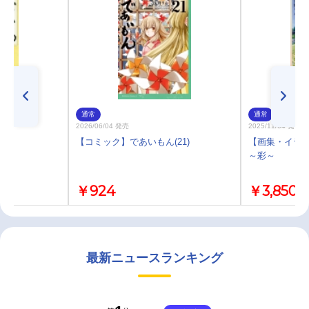
通常
通常
2026/06/04 発売
2025/11/04 発売
8)
【コミック】であいもん(21)
【画集・イラス
～彩～
￥924
￥3,850
最新ニュースランキング