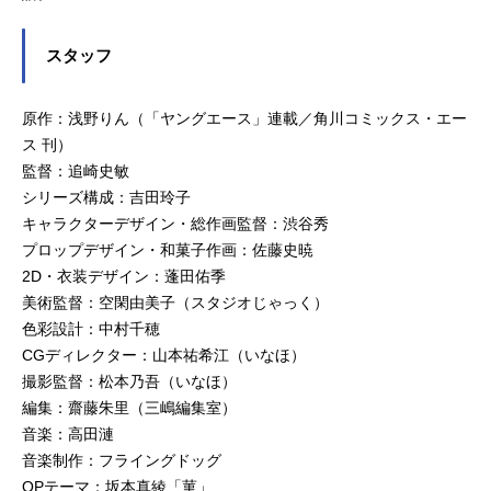
スタッフ
原作：浅野りん（「ヤングエース」連載／角川コミックス・エー
ス 刊）
監督：追崎史敏
シリーズ構成：吉田玲子
キャラクターデザイン・総作画監督：渋谷秀
プロップデザイン・和菓子作画：佐藤史暁
2D・衣装デザイン：蓬田佑季
美術監督：空閑由美子（スタジオじゃっく）
色彩設計：中村千穂
CGディレクター：山本祐希江（いなほ）
撮影監督：松本乃吾（いなほ）
編集：齋藤朱里（三嶋編集室）
音楽：高田漣
音楽制作：フライングドッグ
OPテーマ：坂本真綾「菫」