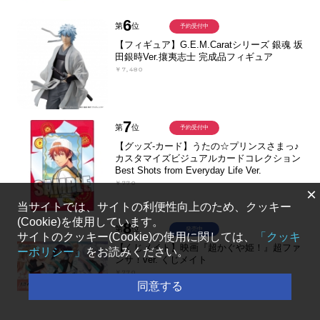
6
第
位
予約受付中
【フィギュア】G.E.M.Caratシリーズ 銀魂 坂
田銀時Ver.攘夷志士 完成品フィギュア
￥7,480
7
第
位
予約受付中
【グッズ-カード】うたの☆プリンスさまっ♪
カスタマイズビジュアルカードコレクション
Best Shots from Everyday Life Ver.
￥770
×
当サイトでは、サイトの利便性向上のため、クッキー
(Cookie)を使用しています。
8
第
位
発売中
サイトのクッキー(Cookie)の使用に関しては、
「クッキ
【くじメイト】映画『超かぐや姫！』超ファ
ーポリシー」
をお読みください。
ンサ！ver. くじメイト
￥770
同意する