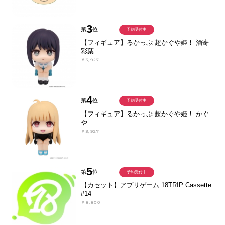
3
第
位
予約受付中
【フィギュア】るかっぷ 超かぐや姫！ 酒寄
彩葉
￥3,927
4
第
位
予約受付中
【フィギュア】るかっぷ 超かぐや姫！ かぐ
や
￥3,927
5
第
位
予約受付中
【カセット】アプリゲーム 18TRIP Cassette
#14
￥8,800