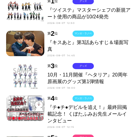
1
第
位
グッズ
『ツイステ』マスターシェフの新規ア
ート使用の商品が10/24発売
2026-08-07 12:50
2
第
位
マンガ・ラノベ
『キスあと』第3話あらすじ＆場面写
真
2026-08-07 14:45
3
第
位
グッズ
10月・11月開催『ヘタリア』20周年
原画展のグッズ第1弾情報
2026-08-07 18:00
4
第
位
マンガ・ラノベ
『チ●チ●デビルを追え！』最終回掲
載記念！ くぼたふみお先生メールイ
ンタビュー
2026-08-07 12:15