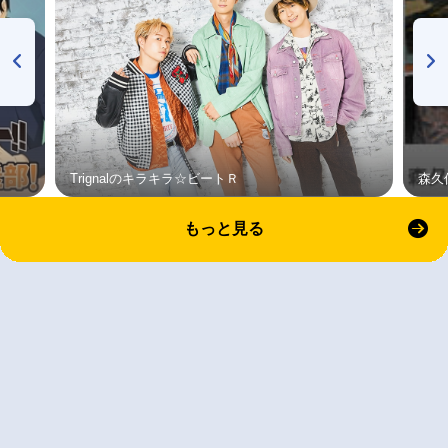
Trignalのキラキラ☆ビートＲ
森久
もっと見る