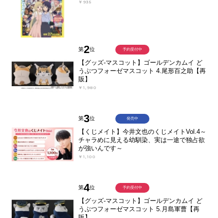
￥935
2
第
位
予約受付中
【グッズ-マスコット】ゴールデンカムイ ど
うぶつフォーゼマスコット 4.尾形百之助【再
販】
￥1,980
3
第
位
発売中
【くじメイト】今井文也のくじメイトVol.4～
チャラめに見える幼馴染、実は一途で独占欲
が強いんです～
￥1,100
4
第
位
予約受付中
【グッズ-マスコット】ゴールデンカムイ ど
うぶつフォーゼマスコット 5.月島軍曹【再
販】