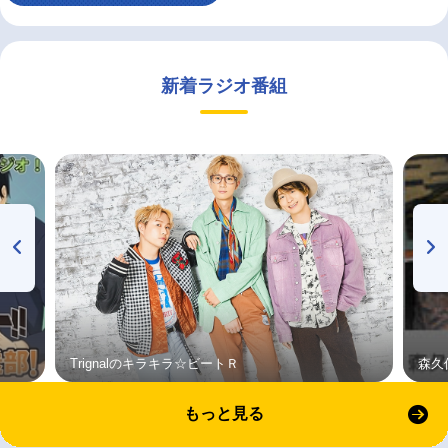
新着ラジオ番組
Trignalのキラキラ☆ビートＲ
森久
もっと見る