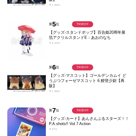
￥1,980
5
第
位
予約受付中
【グッズ-スタンドポップ】百合姫20周年展
箔アクリルスタンドE：あおのなち
￥2,200
6
第
位
予約受付中
【グッズ-マスコット】ゴールデンカムイ ど
うぶつフォーゼマスコット 6.鯉登少尉【再
販】
￥1,980
7
第
位
予約受付中
【グッズ-カード】あんさんぶるスターズ！！
P.A.shots!! Vol.7 Action
￥275