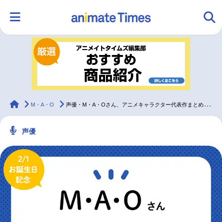
HOME
ランキング
アニメ
声優
ラジオ
みんなの声
グッズ
映画
animateTimes
M・A・O
声優・M・A・Oさん、アニメキャラクター代表作まとめ（2023年版）
声優
マンガ・ラノベ
ゲーム・アプリ
音楽
コスプレ
2.5次元
配信・Vtuber
トレンド
無料マンガ
最新記事一覧
アニメ記事一覧
声優記事一覧