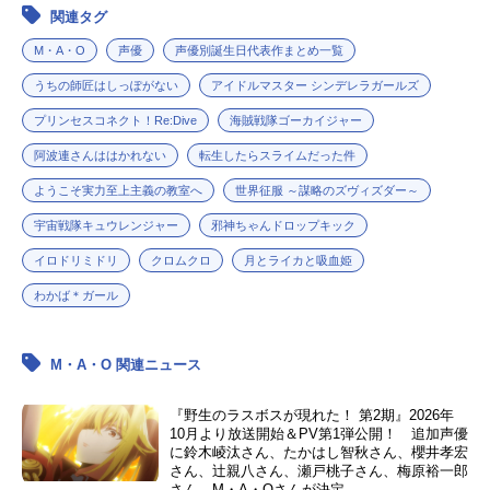
関連タグ
M・A・O
声優
声優別誕生日代表作まとめ一覧
うちの師匠はしっぽがない
アイドルマスター シンデレラガールズ
プリンセスコネクト！Re:Dive
海賊戦隊ゴーカイジャー
阿波連さんははかれない
転生したらスライムだった件
ようこそ実力至上主義の教室へ
世界征服 ～謀略のズヴィズダー～
宇宙戦隊キュウレンジャー
邪神ちゃんドロップキック
イロドリミドリ
クロムクロ
月とライカと吸血姫
わかば＊ガール
M・A・O 関連ニュース
『野生のラスボスが現れた！ 第2期』2026年
10月より放送開始＆PV第1弾公開！ 追加声優
に鈴木崚汰さん、たかはし智秋さん、櫻井孝宏
さん、辻親八さん、瀬戸桃子さん、梅原裕一郎
さん、M・A・Oさんが決定