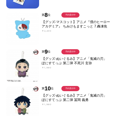
8
第
位
予約受付中
【グッズ-マスコット】アニメ『僕のヒーロー
アカデミア』 ちみけもますこっと 7.轟凍焦
￥2,200
9
第
位
予約受付中
【グッズ-ぬいぐるみ】アニメ「鬼滅の刃」
ぽにすてっぷ 第二弾 不死川 玄弥
￥1,980
10
第
位
予約受付中
【グッズ-ぬいぐるみ】アニメ「鬼滅の刃」
ぽにすてっぷ 第二弾 冨岡 義勇
￥1,980