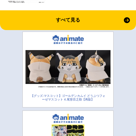
すべて見る
【グッズ-マスコット】ゴールデンカムイ どうぶつフォ
ーゼマスコット 4.尾形百之助【再販】