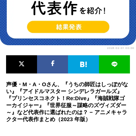
アニメ映画一覧
実写化映画一覧
今期アニメ曜日別一覧
春アニメ
夏アニメ
2023-02-01 00:00
秋アニメ
冬アニメ
男性声優/女性声優一覧
FOLLOW US
声優・M・A・Oさん、『うちの師匠はしっぽがな
い』『アイドルマスター シンデレラガールズ』
『プリンセスコネクト！Re:Dive』『海賊戦隊ゴ
ーカイジャー』『世界征服～謀略のズヴィズダー
～』など代表作に選ばれたのは？ − アニメキャラ
クター代表作まとめ（2023 年版）