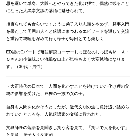
思を継いで単身、大阪へとやってきた化け狸で、偶然に観ること
になった大黒亭文狐の落語に魅せられて、
拒否られても食らいつくように弟子入り志願をやめず、見事入門
を果たして周囲の人々と落語にまつわるエピソードを通して交流
と重ねて親睦を深めて行く様子が毎回とても楽しく
ED後のⅭパートで落語解説コーナーしっぽなのしっぽもＭ・Ａ・
Ｏさんの小気味よい流暢な口上が気持ちよく大変勉強になりま
す。（30代・男性）
・大正時代の日本で、人間を化かすことを続けていた化け狸の父
親の影響を受けた、豆狸の一族の女の子。
自身も人間を化かそうとしたが、近代文明の波に負け追い詰めら
れていたところを、人気落語家の文狐に救われた。
文狐師匠の落語を見聞きし笑う客を見て、「笑いで人を化かす」
と決意。弟子入りを志願。