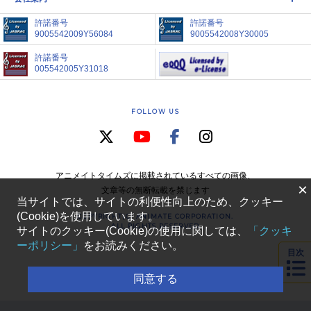
許諾番号
許諾番号
9005542009Y56084
9005542008Y30005
許諾番号
005542005Y31018
FOLLOW US
アニメイトタイムズに掲載されているすべての画像、
×
文章等の無断転載を禁じます
当サイトでは、サイトの利便性向上のため、クッキー
(Cookie)を使用しています。
COPYRIGHT(C) ANIMATE CORPORATION.
ALL RIGHTS RESERVED
サイトのクッキー(Cookie)の使用に関しては、
「クッキ
ーポリシー」
をお読みください。
目次
同意する