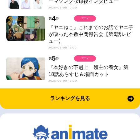
ーマソング収録後インタビュー
2026-08-08 10:00
4
第
位
アニメ
『ヤニねこ』これまでのお話でヤニ子
が吸った本数中間報告会【第6話レビ
ュー】
2026-08-08 12:00
5
第
位
アニメ
『本好きの下剋上 領主の養女』第
18話あらすじ＆場面カット
2026-08-08 18:00
ランキングを見る