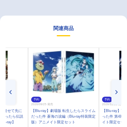
関連商品
予約
予約
2026/09/25 発売
2026/12/23 発売
は俺に任せて先に
【Blu-ray】劇場版 転生したらスライム
【Blu-ray
がたったら伝説
だった件 蒼海の涙編（Blu-ray特装限定
った件 第4期
u-ray】
版）アニメイト限定セット
イト限定セッ