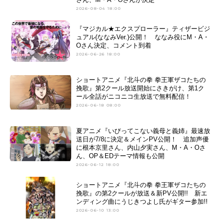
2026-08-04 18:00
『マジカル★エクスプローラー』ティザービジ
ュアル(ななみVer.)公開！ ななみ役にM・A・
Oさん決定、コメント到着
2026-06-26 18:00
ショートアニメ『北斗の拳 拳王軍ザコたちの
挽歌』第2クール放送開始にさきがけ、第1ク
ール全話がニコニコ生放送で無料配信！
2026-06-18 08:00
夏アニメ『いびってこない義母と義姉』最速放
送日が7/8に決定＆メインPV公開！ 追加声優
に根本京里さん、内山夕実さん、M・A・Oさ
ん、OP＆EDテーマ情報も公開
2026-06-12 18:00
ショートアニメ『北斗の拳 拳王軍ザコたちの
挽歌』の第2クールが放送＆新PV公開!! 新エ
ンディング曲にうじきつよし氏がギター参加!!
2026-06-10 13:00