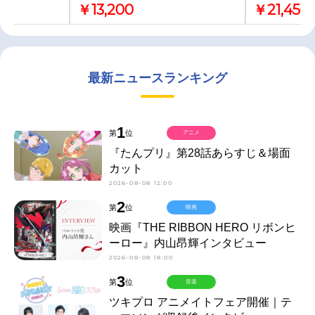
￥13,200
￥21,450
最新ニュースランキング
1
第
位
アニメ
『たんプリ』第28話あらすじ＆場面
カット
2026-08-08 12:00
2
第
位
映画
映画『THE RIBBON HERO リボンヒ
ーロー』内山昂輝インタビュー
2026-08-08 18:00
3
第
位
音楽
ツキプロ アニメイトフェア開催｜テ