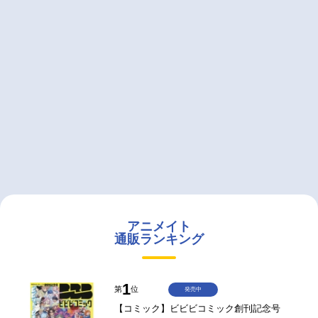
アニメイト
通販ランキング
1
第
位
発売中
【コミック】ビビビコミック創刊記念号