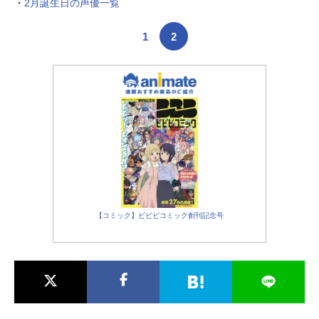
・
2月誕生日の声優一覧
1
2
【コミック】ビビビコミック創刊記念号