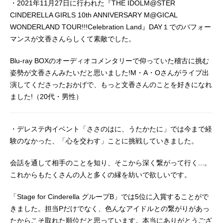
・2021年11月27日に行われた『THE IDOLM@STER
CINDERELLA GIRLS 10th ANNIVERSARY M@GICAL
WONDERLAND TOUR!!!Celebration Land』DAY１でのパフォー
マンスが文香さんらしくて素敵でした。
Blu-ray BOXのオーディオコメンタリーで仰っていた稽古に挑む
姿勢が文香さんみたいだと思いました!M・A・Oさんがライブ出
演してくださったおかげで、もっと文香さんのことを好きになれ
ました!（20代・男性）
・デレステ内イベント「ささのはに、うたかたに」では今まで経
験のなかった、「心を交わす」ことに挑戦していきました。
会話を通して相手のことを知り、そこから深く繋がって行く...。
これからもたくさんの人と多くの縁を紡いで欲しいです。
「Stage for Cinderella グループB」では5位に入賞することがで
きました。担当Pだけでなく、色んなアイドルとの繋がりがあっ
たからこそ取れた順位だと思っています。本当にありがとうござ