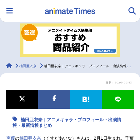
HOME
ランキング
アニメ
声優
ラジオ
みんなの声
グッズ
映画
animateTimes
楠田亜衣奈
楠田亜衣奈｜アニメキャラ・プロフィール・出演情報・最新情報まとめ
更新：2026-02-13
マンガ・ラノベ
ゲーム・アプリ
音楽
コスプレ
2.5次元
配信・Vtuber
トレンド
無料マンガ
楠田亜衣奈｜アニメキャラ・プロフィール・出演情
最新記事一覧
報・最新情報まとめ
アニメ記事一覧
声優記事一覧
声優
の
楠田亜衣奈
（くすだあいな）さんは、2月1日生まれ、千葉