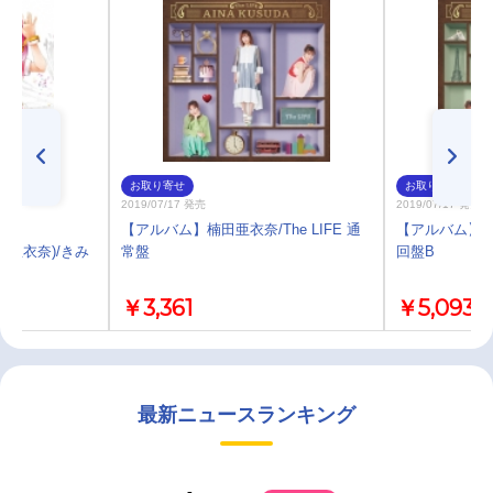
お取り寄せ
お取り寄せ
2019/07/17 発売
2019/07/17 発売
【アルバム】楠田亜衣奈/The LIFE 通
【アルバム】楠田
e&楠田亜衣奈)/きみ
常盤
回盤B
￥3,361
￥5,093
最新ニュースランキング