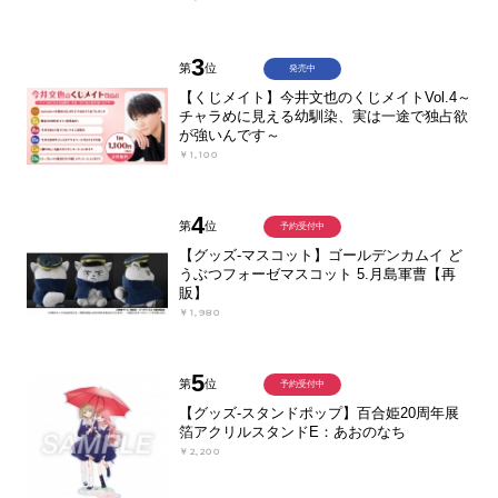
3
第
位
発売中
【くじメイト】今井文也のくじメイトVol.4～
チャラめに見える幼馴染、実は一途で独占欲
が強いんです～
￥1,100
4
第
位
予約受付中
【グッズ-マスコット】ゴールデンカムイ ど
うぶつフォーゼマスコット 5.月島軍曹【再
販】
￥1,980
5
第
位
予約受付中
【グッズ-スタンドポップ】百合姫20周年展
箔アクリルスタンドE：あおのなち
￥2,200