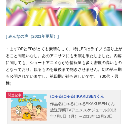
[ みんなの声（2021年更新）]
・まずOPとEDがとても素晴らしく、特にEDはライブで盛り上が
ること間違いなし。あのアニサマにも出演を果たしました。内容
に関しても、ショートアニメながら情報量も多く密度の高いもの
となっており、観るものを最後まで飽きさせません。幻の第三期
も公開されていますし、第四期が待ち遠しいです。（30代・男
性）
関連記事
にゅるにゅる!!KAKUSENくん
作品名にゅるにゅる!!KAKUSENくん
放送形態TVアニメスケジュール2013
年7月8日（月）～2013年12月23日
（月）読売テレビほか話数全25話キ