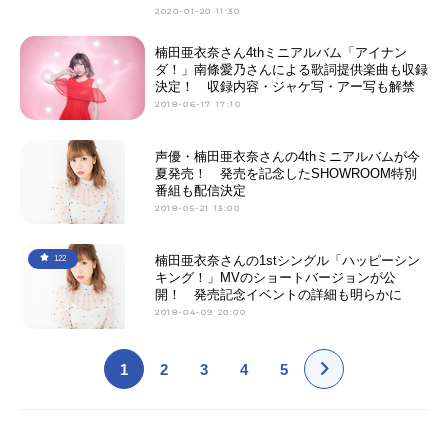
2020-01-20 11:30
楠田亜衣奈さん4thミニアルバム「アイナン
ダ！」南條愛乃さんによる歌詞提供楽曲も収録
決定！ 収録内容・ジャケ写・アー写も解禁
2018-06-17 17:10
声優・楠田亜衣奈さんの4thミニアルバムが今
夏発売！ 発売を記念したSHOWROOM特別
番組も配信決定
2018-05-21 13:00
楠田亜衣奈さんの1stシングル「ハッピーシン
122
キング！」MVのショートバージョンが公
開！ 発売記念イベントの詳細も明らかに
2018-04-09 20:00
1
2
3
4
5