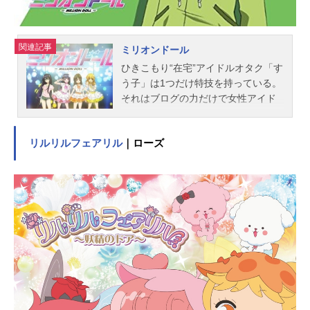
関連記事
ミリオンドール
ひきこもり“在宅”アイドルオタク「す
う子」は1つだけ特技を持っている。
それはブログの力だけで女性アイド
ルの人気に火を付けること。すう子
は一般人の姉に無理やり連れ出され
リルリルフェアリル
｜ローズ
た出先のスーパーマーケットで、ラ
イブをしていた福岡県糸島市の地方
アイドル「イトリオ」に一目ぼれ。
自身の人気ブログ『すうブロ』で、
持てる力の全てを出し、彼女の話題
をバズらせて、自分なりのやり方で
売り出そうとする。しかしアイドル
ライブの“現場”でカリスマ王子として
名を馳せる有名オタ「リュウサン」
と、彼の応援する地下アイドル「マ
リ子」の存在が立ちはだかる！実際