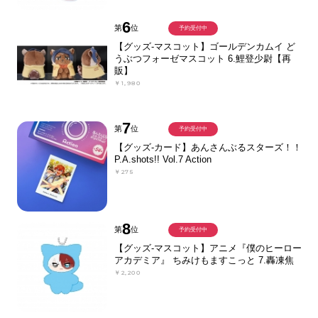
6
第
位
予約受付中
【グッズ-マスコット】ゴールデンカムイ ど
うぶつフォーゼマスコット 6.鯉登少尉【再
販】
￥1,980
7
第
位
予約受付中
【グッズ-カード】あんさんぶるスターズ！！
P.A.shots!! Vol.7 Action
￥275
8
第
位
予約受付中
【グッズ-マスコット】アニメ『僕のヒーロー
アカデミア』 ちみけもますこっと 7.轟凍焦
￥2,200