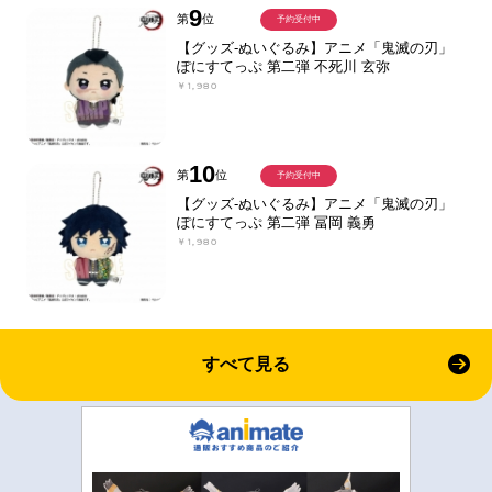
9
第
位
予約受付中
【グッズ-ぬいぐるみ】アニメ「鬼滅の刃」
ぽにすてっぷ 第二弾 不死川 玄弥
￥1,980
10
第
位
予約受付中
【グッズ-ぬいぐるみ】アニメ「鬼滅の刃」
ぽにすてっぷ 第二弾 冨岡 義勇
￥1,980
すべて見る