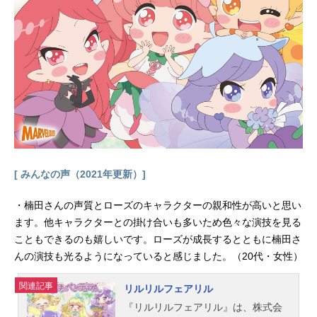
にアイドルオタクである筆者”藍”が描
く、【リアルすぎるアイドル群像マ
ンガ】アニメーション化。作品名ミ
リオンドール放送形態TVアニメスケ
ジュール2015年7月6日（月）～9月2
1日（月）TOKYOMXほか話数全11話
キャストすう子：楠田亜衣奈リュウ
サン：梅原裕一郎マリ子：伊藤美来
ゆりの：松井恵理子ももな：渡部優
衣りな：飯塚麻結鎌倉ひなみ：内田
彩スタッフ原作：藍（コミックスマ
ート「GANMA!」連載）監督：山内
[ みんなの声（2021年更新）]
東生雄脚本：村上桃子メインキャラ
クターデザイン：山根理宏サブキャ
・楠田さんの声質とローズのキャラクターの親和性が高いと思い
ラクターデザイン：沖田宮奈美術監
ます。他キャラクターとの掛け合いも多いため色々な演技を見る
督：小崎弘貴色彩設計：手嶋...
こともできるのも嬉しいです。ローズが成長するとともに楠田さ
んの演技も光るようになっていると感じました。（20代・女性）
関連記事
リルリルフェアリル
『リルリルフェアリル』は、株式会