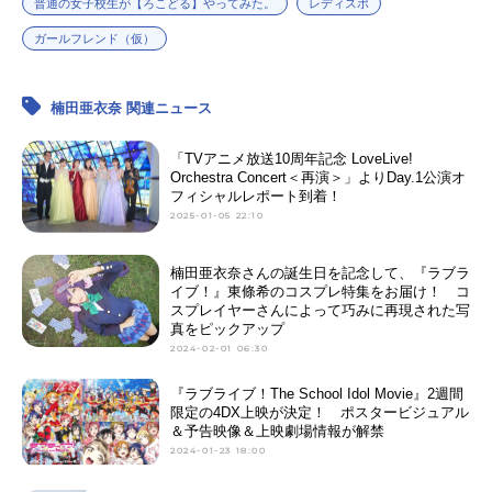
普通の女子校生が【ろこどる】やってみた。
レディスポ
ガールフレンド（仮）
楠田亜衣奈 関連ニュース
「TVアニメ放送10周年記念 LoveLive!
Orchestra Concert＜再演＞」よりDay.1公演オ
フィシャルレポート到着！
2025-01-05 22:10
楠田亜衣奈さんの誕生日を記念して、『ラブラ
イブ！』東條希のコスプレ特集をお届け！ コ
スプレイヤーさんによって巧みに再現された写
真をピックアップ
2024-02-01 06:30
『ラブライブ！The School Idol Movie』2週間
限定の4DX上映が決定！ ポスタービジュアル
＆予告映像＆上映劇場情報が解禁
2024-01-23 18:00