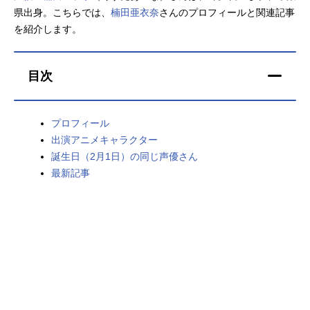
県出身。こちらでは、
楠田亜衣奈
さんのプロフィールと関連記事
アニメ映画一覧
実写化映画一覧
を紹介します。
今期アニメ曜日別一覧
目次
春アニメ
夏アニメ
秋アニメ
冬アニメ
プロフィール
出演アニメキャラクター
男性声優/女性声優一覧
誕生日（2月1日）の同じ声優さん
最新記事
FOLLOW US