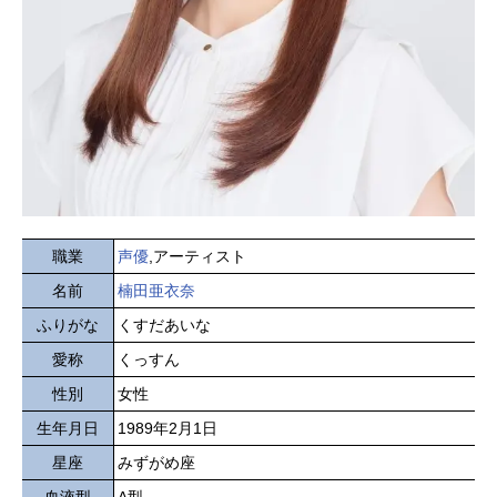
職業
声優
,アーティスト
名前
楠田亜衣奈
ふりがな
くすだあいな
愛称
くっすん
性別
女性
生年月日
1989年2月1日
星座
みずがめ座
血液型
A型