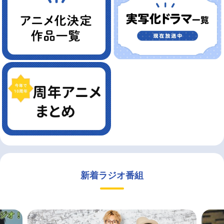
新着ラジオ番組