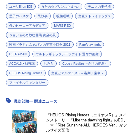
ユーリ!!! on ICE
うたの☆プリンスさまっ♪
テニスの王子様
黒子のバスケ
黒執事
呪術廻戦
文豪ストレイドッグス
僕のヒーローアカデミア
MARS RED
ジョジョの奇妙な冒険 黄金の風
映画ドラえもん のび太の宇宙小戦争 2021
Fate/stay night
ULTRAMAN
ウルトラギャラクシーファイト 運命の衝突
ACCA13区監察課
ちみも
Code：Realize ～創世の姫君～
HELIOS Rising Heroes
文豪とアルケミスト～審判ノ歯車～
ファイナルファンタジー
諏訪部順一 関連ニュース
『HELIOS Rising Heroes（エリオスR）』メイ
ンストーリー「Like the dawning light」のEDテ
ーマ「Rise Sunshine ALL HEROES Ver.」がフ
ルサイズ配信！