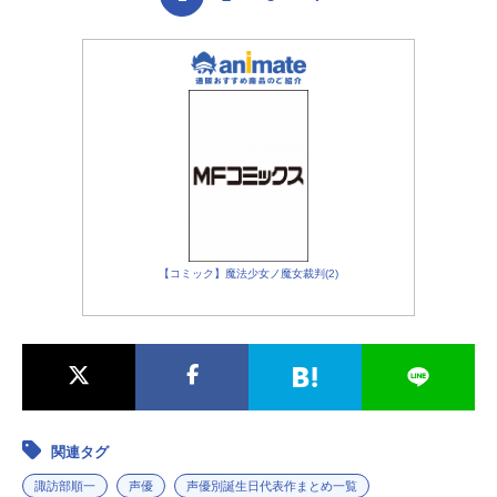
【コミック】魔法少女ノ魔女裁判(2)
関連タグ
諏訪部順一
声優
声優別誕生日代表作まとめ一覧