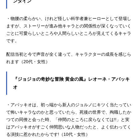
ンタイン
・物腰の柔らかい、けれど怪しい科学者兼ヒーローとして登場し
ますが、ストーリーが進み他キャラとの関係性が深くなっていく
ごとに可愛らしいところや人間らしいところが見えてくるキャラ
です。
配信当初と今で声音が全く違って、キャラクターの成長を感じら
れます（20代・女性）
『ジョジョの奇妙な冒険 黄金の風』レオーネ・アバッキ
オ
・アバッキオは、初っ端から新人のジョルノにキツく当たってい
て怖いキャラなのかと思っていたら、死後の世界で、殉職したか
つての同僚と会った時、「仲間のところに戻らなくては!!」と実
はアバッキオがすごく仲間思いな人物だったと、よく伝わってく
る演技に惹かれたからです!（10代・女性）