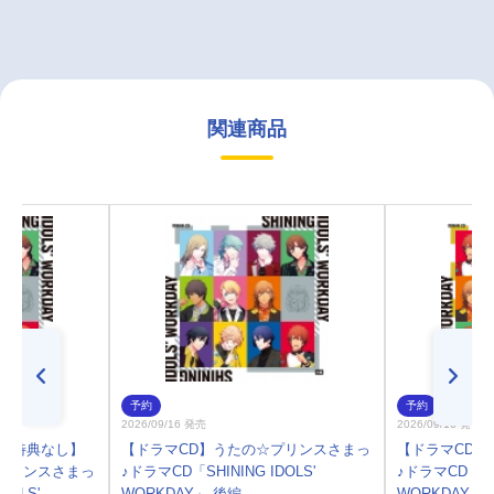
関連商品
予約
予約
2026/09/16 発売
2026/09/16 発売
)・特典なし】
【ドラマCD】うたの☆プリンスさまっ
【ドラマCD】
プリンスさまっ
♪ドラマCD「SHINING IDOLS'
♪ドラマCD「SHI
DOLS'
WORKDAY」 後編
WORKDAY」