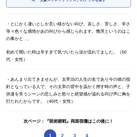
「文豪ストレイドッグス」のグッズを探す
・とにかく凄いとしか言い様がない叫び。哀しさ、苦しさ、辛さ
等々色々な感情があの叫びから感じられます。慟哭というのはこ
の事かと…。
初めて聞いた時は辛すぎて気づいたら涙が流れてました。（50
代・女性）
・あんまり出てきませんが、太宰治の人生の友であり今の彼の指
針となっている人で、その太宰の背中を温かく押す時の声と、子
供達を失うシーンの悲しみと怒りと絶望感が溢れる叫び声に胸を
打たれたからです。（40代・女性）
次ページ：『呪術廻戦』両面宿儺はこの後に！
1
2
3
4