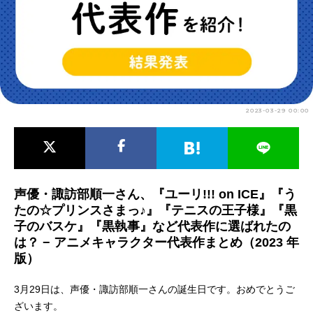
アニメ映画一覧
実写化映画一覧
今期アニメ曜日別一覧
春アニメ
夏アニメ
2023-03-29 00:00
秋アニメ
冬アニメ
男性声優/女性声優一覧
FOLLOW US
声優・諏訪部順一さん、『ユーリ!!! on ICE』『う
たの☆プリンスさまっ♪』『テニスの王子様』『黒
子のバスケ』『黒執事』など代表作に選ばれたの
は？ − アニメキャラクター代表作まとめ（2023 年
版）
3月29日は、声優・諏訪部順一さんの誕生日です。おめでとうご
ざいます。