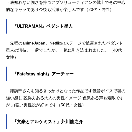
・底知れない強さを持つアブソリューティアンの戦士でその中心
的なキャラであり今後も活躍が楽しみです（20代・男性）
『ULTRAMAN』ペダント星人
・先程のanimeJapan、Netflixのステージで披露されたペダント
星人の演技、一瞬でしたが、一気に引き込まれました。（40代・
女性）
『Fate/stay night』アーチャー
・諏訪部さんを知るきっかけとなった作品です低音ボイスで響の
強い感じ 説得力ある大人の男性イメージ 色気ある声も素敵です
が 力強い男性役が好きです（50代・女性）
『文豪とアルケミスト』芥川龍之介