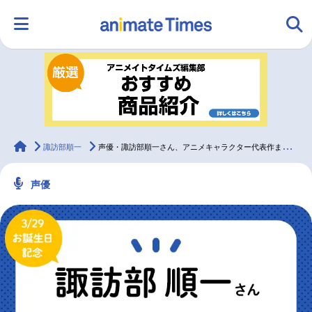
HOME
ランキング
アニメ
声優
ラジオ
みんなの声
グッズ
映画
animateTimes
諏訪部順一
声優・諏訪部順一さん、アニメキャラクター代表作まとめ（2023年版）
声優
マンガ・ラノベ
ゲーム・アプリ
音楽
コスプレ
2.5次元
配信・Vtuber
トレンド
無料マンガ
最新記事一覧
アニメ記事一覧
声優記事一覧