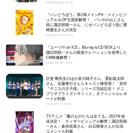
2026-08-08 16:00
『パンどろぼう』第1弾メインPV・メインビジ
ュアル＆OP主題歌解禁！ パンやのおじさん
役に諏訪部順一さん、にせパンどろぼう役に豊
崎愛生さんが決定
2026-08-04 10:00
『ユーリ!!! on ICE』Blu-ray＆CD BOXより、
諏訪部順一さんの新規ナレーションを使用した
CM映像解禁！
2026-08-03 19:00
許斐 剛先生のほか皆川純子さん、置鮎龍太郎
さん、近藤孝行さんらキャスト陣登壇！「原作
『テニスの王子様』シリーズ完結記念！ テニ
プリサプライズ☆サミット」オフィシャルレポ
ートが到着
2026-07-21 21:10
TVアニメ『魔のものたちは企てる』2027年放
送決定！ ティザービジュアル解禁｜諏訪部順
一さん・倉持若菜さん・白石晴香さんが出演、
コメントも到着