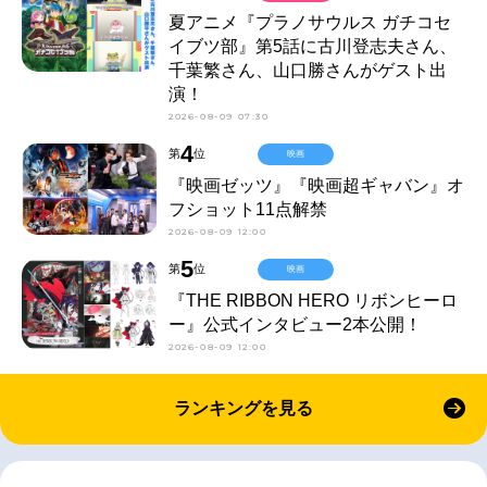
夏アニメ『プラノサウルス ガチコセ
イブツ部』第5話に古川登志夫さん、
千葉繁さん、山口勝さんがゲスト出
演！
2026-08-09 07:30
4
第
位
映画
『映画ゼッツ』『映画超ギャバン』オ
フショット11点解禁
2026-08-09 12:00
5
第
位
映画
『THE RIBBON HERO リボンヒーロ
ー』公式インタビュー2本公開！
2026-08-09 12:00
ランキングを見る