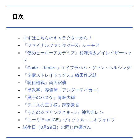
目次
まずはこちらのキャラクターから！
『ファイナルファンタジーX』シーモア
『僕のヒーローアカデミア』相澤消太／イレイザーヘッ
ド
『Code：Realize』エイブラハム・ヴァン・ヘルシング
『文豪ストレイドッグス』織田作之助
『呪術廻戦』両面宿儺
『黒執事』葬儀屋（アンダーテイカー）
『黒子のバスケ』青峰大輝
『テニスの王子様』跡部景吾
『うたの☆プリンスさまっ♪』神宮寺レン
『ユーリ!!! on ICE』ヴィクトル・ニキフォロフ
誕生日（3月29日）の同じ声優さん