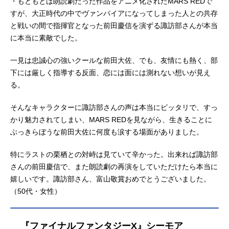
・もともとは朗読劇だった作品をアニメ化されたMARS REDで
すが、大正時代の中でヴァンパイアになってしまった人との共存
と戦いの間で指揮官となった前田慶信を演ずる諏訪部さんが本当
に本当に素敵でした。
一見は忠誠心の強いクールな前田大佐、でも、友情にも熱く、部
下には厳しく指導する反面、恋には面には測れない想いが見え
る。
そんなキャラクターに諏訪部さんの声は本当にピッタリで、すっ
かり魅力されてしまい、MARS REDを見ながら、生きることに
ぶっきらぼうな前田大佐に何度も涙する場面がありました。
特にラストの栗栖との対峙は見ていて辛かった。出来れば諏訪部
さんの前田慶信で、また朗読劇の再演をしていただけたら本当に
嬉しいです。諏訪部さん、富山敬賞おめでとうございました。
（50代・女性）
『ファイナルファンタジーX』シーモア