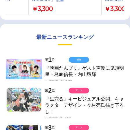
￥3,300
￥3,300
最新ニュースランキング
1
第
位
映画
『映画たんプリ』ゲスト声優に鬼頭明
里・島﨑信長・内山昂輝
2026-08-09 09:00
2
第
位
アニメ
『生穴る』キービジュアル公開、キャ
ラクターデザイン・今村亮氏描き下ろ
し！
2026-08-09 12:50
3
第
位
アニメ